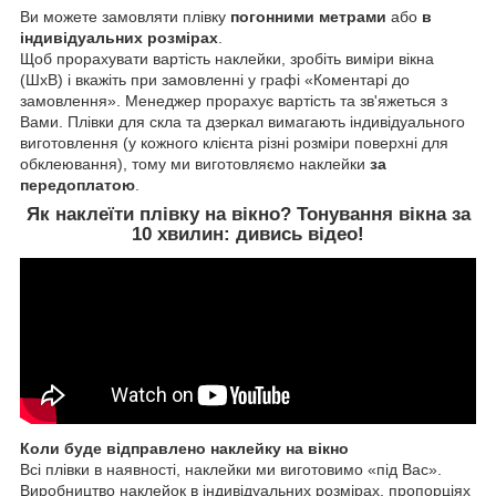
Ви можете замовляти плівку
погонними метрами
або
в
індивідуальних розмірах
.
Щоб прорахувати вартість наклейки, зробіть виміри вікна
(ШхВ) і вкажіть при замовленні у графі «Коментарі до
замовлення». Менеджер прорахує вартість та зв'яжеться з
Вами. Плівки для скла та дзеркал вимагають індивідуального
виготовлення (у кожного клієнта різні розміри поверхні для
обклеювання), тому ми виготовляємо наклейки
за
передоплатою
.
Як наклеїти
плівку на вікно
? Тонування вікна за
10 хвилин:
дивись відео!
Коли буде відправлено наклейку на вікно
Всі плівки в наявності, наклейки ми виготовимо «під Вас».
Виробництво наклейок в індивідуальних розмірах, пропорціях