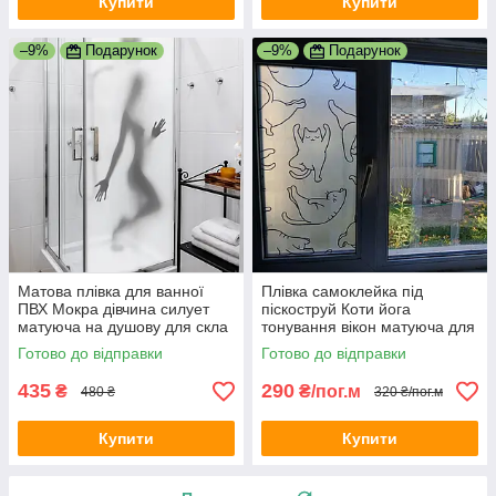
Купити
Купити
–9%
Подарунок
–9%
Подарунок
Матова плівка для ванної
Плівка самоклейка під
ПВХ Мокра дівчина силует
піскоструй Коти йога
матуюча на душову для скла
тонування вікон матуюча для
1000х1500 мм
вікон кошенята кіт 1 пог.м
Готово до відправки
Готово до відправки
1000х1000 мм
435
290
₴
₴/пог.м
480 ₴
320 ₴/пог.м
Купити
Купити