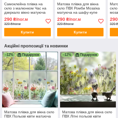
Самоклейна плівка на
Матова плівка для вікна
Мато
скло з малюнком Час на
скло ПВХ Ромби Мозаїка
скло
дзеркало вікно матуюча
матуюча на шафу-купе
моза
під піскоструй 1 пог.м
для дзеркала 1 пог.м
на ш
290
290
290
₴/пог.м
₴/пог.м
1000х1000 мм
1000х1000 мм
дзер
320 ₴/пог.м
320 ₴/пог.м
320 ₴
100
Купити
Купити
Акційні пропозиції та новинки
–12%
Подарунок
–12%
Подарунок
Матова плівка для вікна скло
Матова плівка для вікна скло
ПВХ Польові квіти матуюча
ПВХ Літні польові квіти