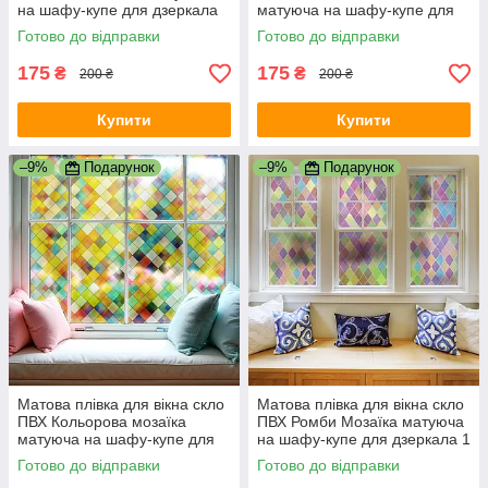
на шафу-купе для дзеркала
матуюча на шафу-купе для
1000х500 мм
дзеркала 1000х500 мм
Готово до відправки
Готово до відправки
175
175
₴
₴
200 ₴
200 ₴
Купити
Купити
–9%
Подарунок
–9%
Подарунок
Матова плівка для вікна скло
Матова плівка для вікна скло
ПВХ Кольорова мозаїка
ПВХ Ромби Мозаїка матуюча
матуюча на шафу-купе для
на шафу-купе для дзеркала 1
дзеркала 1 пог.м 1000х1000
пог.м 1000х1000 мм
Готово до відправки
Готово до відправки
мм