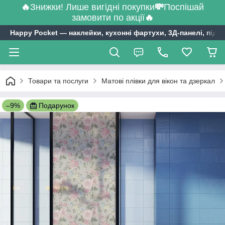
🔥
Знижки! Лише вигідні покупки
💸
Поспішай
замовити по акції
🔥
Happy Pocket ― наклейки, кухонні фартухи, 3Д-панелі, підл
Товари та послуги
Матові плівки для вікон та дзеркал
–9%
Подарунок