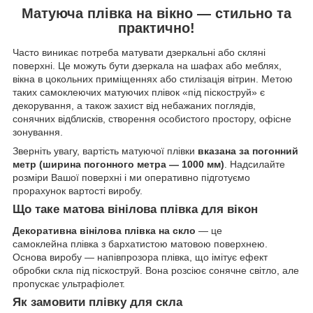
Матуюча плівка на вікно — стильно та
практично!
Часто виникає потреба матувати дзеркальні або скляні
поверхні. Це можуть бути дзеркала на шафах або меблях,
вікна в цокольних приміщеннях або стилізація вітрин. Метою
таких самоклеючих матуючих плівок «під піскоструй» є
декорування, а також захист від небажаних поглядів,
сонячних відблисків, створення особистого простору, офісне
зонування.
Зверніть увагу, вартість матуючої плівки
вказана за погонний
метр (ширина погонного метра — 1000 мм)
. Надсилайте
розміри Вашої поверхні і ми оперативно підготуємо
прорахунок вартості виробу.
Що таке матова вінілова плівка для вікон
Декоративна вінілова плівка на скло
— це
самоклейна плівка з бархатистою матовою поверхнею.
Основа виробу — напівпрозора плівка, що імітує ефект
обробки скла під піскоструй. Вона розсіює сонячне світло, але
пропускає ультрафіолет.
Як замовити плівку для скла