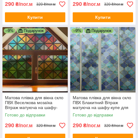
290
290
₴/пог.м
₴/пог.м
320 ₴/пог.м
320 ₴/пог.м
Купити
Купити
–9%
Подарунок
–9%
Подарунок
Матова плівка для вікна скло
Матова плівка для вікна скло
ПВХ Веселкова мозаїка
ПВХ Блакитний Вітраж
Вітраж матуюча на шафу-
матуюча на шафу-купе для
купе для дзеркала 1 пог.м
дзеркала 1 пог.м 1000х1000
Готово до відправки
Готово до відправки
1000х1000 мм
мм
290
290
₴/пог.м
₴/пог.м
320 ₴/пог.м
320 ₴/пог.м