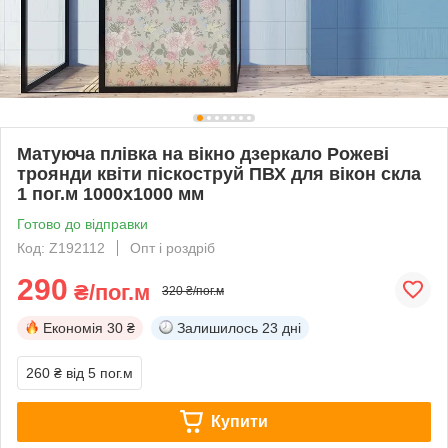
Матуюча плівка на вікно дзеркало Рожеві
троянди квіти піскоструй ПВХ для вікон скла
1 пог.м 1000х1000 мм
Готово до відправки
Код: Z192112
Опт і роздріб
290
₴/пог.м
320 ₴/пог.м
Економія
30 ₴
Залишилось
23 дні
260 ₴
від 5 пог.м
Купити