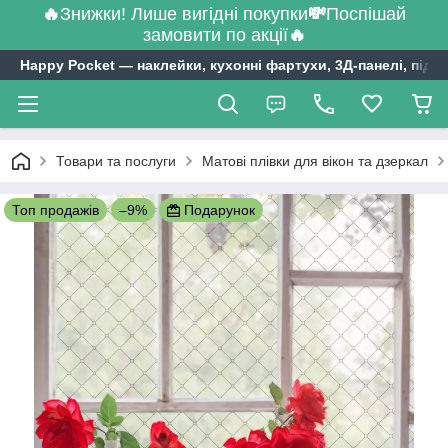
🔥
Знижки! Лише вигідні покупки
💸
Поспішай
замовити по акції
🔥
Happy Pocket ― наклейки, кухонні фартухи, 3Д-панелі, підл
Товари та послуги
Матові плівки для вікон та дзеркал
Топ продажів
–9%
Подарунок