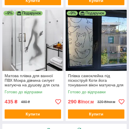
Купити
Купити
–9%
Подарунок
–9%
Подарунок
Матова плівка для ванної
Плівка самоклейка під
ПВХ Мокра дівчина силует
піскоструй Коти йога
матуюча на душову для скла
тонування вікон матуюча для
1000х1500 мм
вікон кошенята кіт 1 пог.м
Готово до відправки
Готово до відправки
1000х1000 мм
435
290
₴
₴/пог.м
480 ₴
320 ₴/пог.м
Купити
Купити