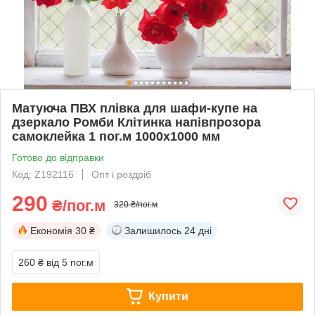
Матуюча ПВХ плівка для шафи-купе на
дзеркало Ромби Клітинка напівпрозора
самоклейка 1 пог.м 1000х1000 мм
Готово до відправки
Код: Z192116
Опт і роздріб
290
₴/пог.м
320 ₴/пог.м
Економія
30 ₴
Залишилось
24 дні
260 ₴
від 5 пог.м
Купити