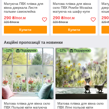
Матуюча ПВХ плівка для
Матова плівка для вікна
Мату
вікна дзеркала Листя
скло ПВХ Ромби Мозаїка
дзер
пальми самоклейка
матуюча на шафу-купе
коше
захисна напівпрозора 1
для дзеркала 1 пог.м
захи
290
290
290
₴/пог.м
₴/пог.м
пог.м 1000х1000 мм
1000х1000 мм
пог.
320 ₴/пог.м
320 ₴/пог.м
320 ₴
Купити
Купити
Акційні пропозиції та новинки
–12%
Подарунок
–12%
Подарунок
Матова плівка для вікна скло
Матова плівка для вікна скло
ПВХ Польові квіти матуюча
ПВХ Літні польові квіти