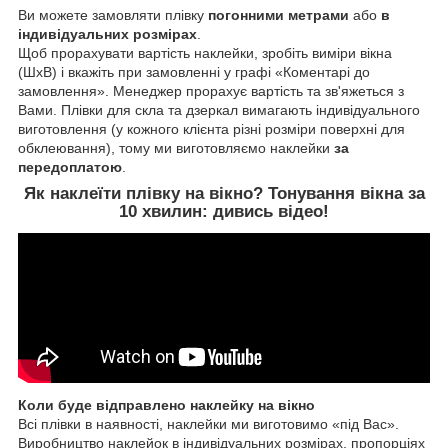
Ви можете замовляти плівку
погонними метрами
або
в
індивідуальних розмірах
.
Щоб прорахувати вартість наклейки, зробіть виміри вікна
(ШхВ) і вкажіть при замовленні у графі «Коментарі до
замовлення». Менеджер прорахує вартість та зв'яжеться з
Вами. Плівки для скла та дзеркал вимагають індивідуального
виготовлення (у кожного клієнта різні розміри поверхні для
обклеювання), тому ми виготовляємо наклейки
за
передоплатою
.
Як наклеїти
плівку на вікно
? Тонування вікна за
10 хвилин:
дивись відео!
Коли буде відправлено наклейку на вікно
Всі плівки в наявності, наклейки ми виготовимо «під Вас».
Виробництво наклейок в індивідуальних розмірах, пропорціях