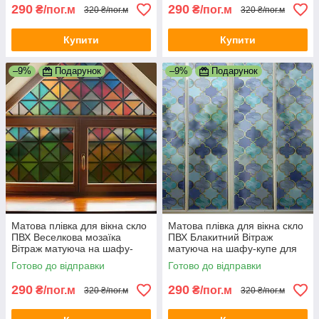
290
290
₴/пог.м
₴/пог.м
320 ₴/пог.м
320 ₴/пог.м
Купити
Купити
–9%
Подарунок
–9%
Подарунок
Матова плівка для вікна скло
Матова плівка для вікна скло
ПВХ Веселкова мозаїка
ПВХ Блакитний Вітраж
Вітраж матуюча на шафу-
матуюча на шафу-купе для
купе для дзеркала 1 пог.м
дзеркала 1 пог.м 1000х1000
Готово до відправки
Готово до відправки
1000х1000 мм
мм
290
290
₴/пог.м
₴/пог.м
320 ₴/пог.м
320 ₴/пог.м