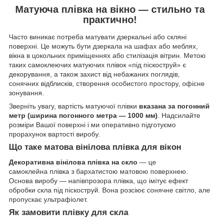
Матуюча плівка на вікно — стильно та
практично!
Часто виникає потреба матувати дзеркальні або скляні
поверхні. Це можуть бути дзеркала на шафах або меблях,
вікна в цокольних приміщеннях або стилізація вітрин. Метою
таких самоклеючих матуючих плівок «під піскоструй» є
декорування, а також захист від небажаних поглядів,
сонячних відблисків, створення особистого простору, офісне
зонування.
Зверніть увагу, вартість матуючої плівки
вказана за погонний
метр (ширина погонного метра — 1000 мм)
. Надсилайте
розміри Вашої поверхні і ми оперативно підготуємо
прорахунок вартості виробу.
Що таке матова вінілова плівка для вікон
Декоративна вінілова плівка на скло
— це
самоклейна плівка з бархатистою матовою поверхнею.
Основа виробу — напівпрозора плівка, що імітує ефект
обробки скла під піскоструй. Вона розсіює сонячне світло, але
пропускає ультрафіолет.
Як замовити плівку для скла