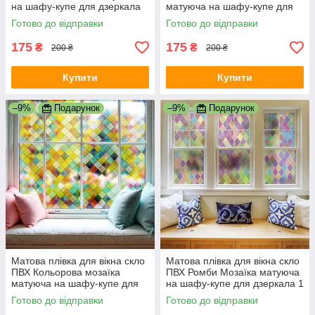
на шафу-купе для дзеркала
матуюча на шафу-купе для
1000х500 мм
дзеркала 1000х500 мм
Готово до відправки
Готово до відправки
175
175
₴
₴
200 ₴
200 ₴
Купити
Купити
–9%
Подарунок
–9%
Подарунок
Матова плівка для вікна скло
Матова плівка для вікна скло
ПВХ Кольорова мозаїка
ПВХ Ромби Мозаїка матуюча
матуюча на шафу-купе для
на шафу-купе для дзеркала 1
дзеркала 1 пог.м 1000х1000
пог.м 1000х1000 мм
Готово до відправки
Готово до відправки
мм