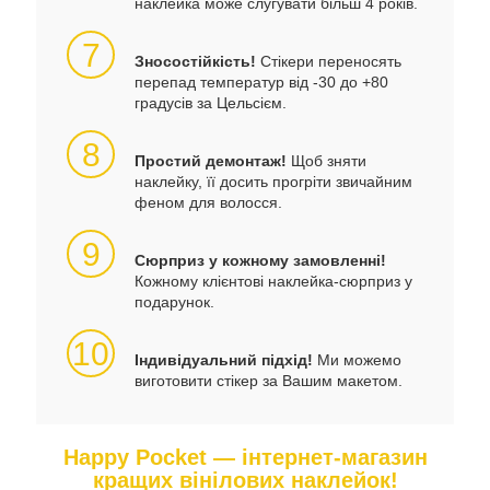
наклейка може слугувати більш 4 років.
7
Зносостійкість!
Стікери переносять
перепад температур від -30 до +80
градусів за Цельсієм.
8
Простий демонтаж!
Щоб зняти
наклейку, її досить прогріти звичайним
феном для волосся.
9
Сюрприз у кожному замовленні!
Кожному клієнтові наклейка-сюрприз у
подарунок.
10
Індивідуальний підхід!
Ми можемо
виготовити стікер за Вашим макетом.
Happy Pocket — інтернет-магазин
кращих вінілових наклейок!