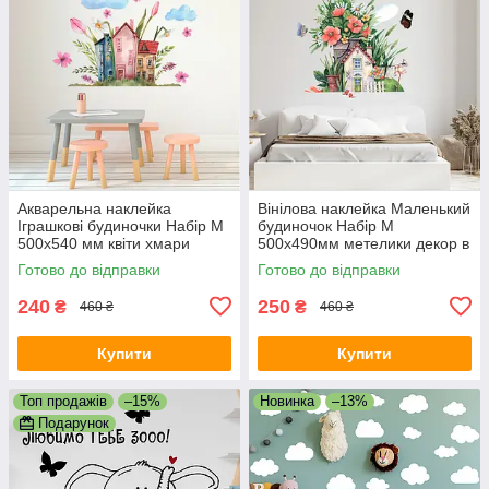
Акварельна наклейка
Вінілова наклейка Маленький
Іграшкові будиночки Набір М
будиночок Набір М
500х540 мм квіти хмари
500х490мм метелики декор в
декор дитячий вініл
дитячу ПВХ самоклейка
Готово до відправки
Готово до відправки
самоклейка
матова
240
250
₴
₴
460 ₴
460 ₴
Купити
Купити
Топ продажів
–15%
Новинка
–13%
Подарунок