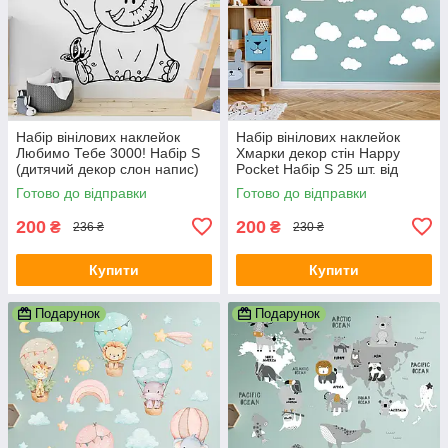
Набір вінілових наклейок
Набір вінілових наклейок
Любимо Тебе 3000! Набір S
Хмарки декор стін Happy
(дитячий декор слон напис)
Pocket Набір S 25 шт. від
Happy Pocket Чорний
85х55мм до 128х93мм білий
Готово до відправки
Готово до відправки
матовий
матовий
200
200
₴
₴
236 ₴
230 ₴
Купити
Купити
Подарунок
Подарунок