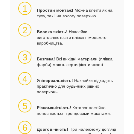
1
Простий монтаж!
Можна клеїти як на
суху, так і на вологу поверхню.
2
Висока якість!
Наклейки
виготовляються з плівок німецького
виробництва.
3
Безпека!
Всі вихідні матеріали (плівки,
фарби) мають сертифікати якості.
4
Універсальність!
Наклейки підходять
практично для будь-яких рівних
поверхонь.
5
Різноманітність!
Каталог постійно
поповнюється трендовими макетами.
6
Довговічність!
При належному догляді