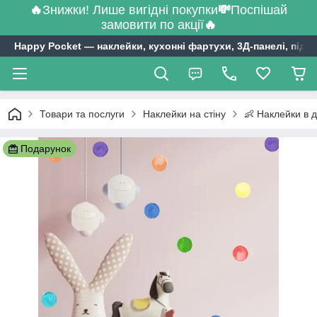
🔥
Знижки! Лише вигідні покупки
💸
Поспішай
замовити по акції
🔥
Happy Pocket ― наклейки, кухонні фартухи, 3Д-панелі, підл
Товари та послуги
Наклейки на стіну
👶 Наклейки в д
Подарунок