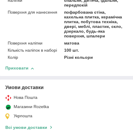
наліпки
спальня, дитяча, їдальня,
передпокій
Поверхня для нанесення
пофарбована стіна,
кахельна плитка, керамічна
плитка, побутова техніка,
двері, меблі, пластик, скло,
дзеркало, будь-яка
поверхня, шпалери
Поверхня наліпки
матова
Кількість наліпок в наборі
100 шт.
Колір
Різні кольори
Приховати
Умови доставки
Нова Пошта
Магазини Rozetka
Укрпошта
Всі умови доставки