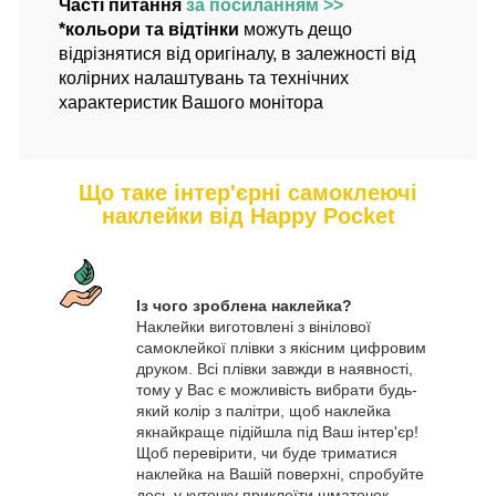
Часті питання
за
посиланн
ям
>>
*кольори та відтінки
можуть дещо
відрізнятися від оригіналу, в залежності від
колірних налаштувань та технічних
характеристик Вашого монітора
Що таке інтер'єрні самоклеючі
наклейки від Happy Pocket
Із чого зроблена наклейка?
Наклейки виготовлені з вінілової
самоклейкої плівки з якісним цифровим
друком. Всі плівки завжди в наявності,
тому у Вас є можливість вибрати будь-
який колір з палітри, щоб наклейка
якнайкраще підійшла під Ваш інтер'єр!
Щоб перевірити, чи буде триматися
наклейка на Вашій поверхні, спробуйте
десь у куточку приклеїти шматочок