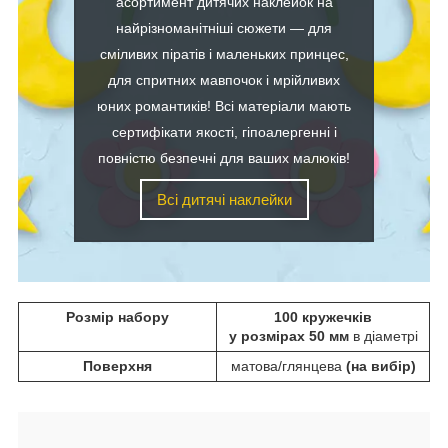
асортимент дитячих наклейок на
найрізноманітніші сюжети — для
сміливих піратів і маленьких принцес,
для спритних мавпочок і мрійливих
юних романтиків! Всі матеріали мають
сертифікати якості, гіпоалергенні і
повністю безпечні для ваших малюків!
Всі дитячі наклейки
Розмір набору
100 кружечків
у розмірах 50 мм
в діаметрі
Поверхня
матова/глянцева
(на вибір)