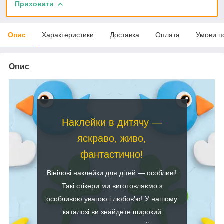
Приховати
Опис
Характеристики
Доставка
Оплата
Умови п
Опис
Наклейки в дитячу —
яскраво, живо,
фантастично!
Вінілові наклейки для дітей — особливі!
Такі стікери ми виготовляємо з
особливою увагою і любов'ю! У нашому
каталозі ви знайдете широкий