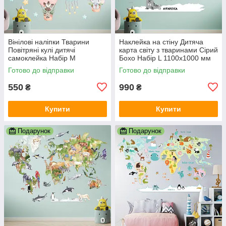
Вінілові наліпки Тварини
Наклейка на стіну Дитяча
Повітряні кулі дитячі
карта світу з тваринами Сірий
самоклейка Набір M
Бохо Набір L 1100х1000 мм
1100х500 мм матова Happy
матова Happy Pocket
Готово до відправки
Готово до відправки
Pocket
550
990
₴
₴
Купити
Купити
Подарунок
Подарунок