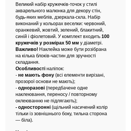
Великий набір кружечків-точок у стилі
акварельного малюнка для декору стін,
будь-яких меблів, дзеркала-скла. Набір
виконаний у кольорах веселки: червоний,
оранжевий, жовтий, зелений, блакитний,
синій і фіолетовий. У комплект входить
100
кружечків у розмірах 50 мм
у діаметрі.
Важливо!
Наклейка може бути розібрана
на кілька блоків-частин для зручності
складання.
Особливості
наліпок:
-
не мають фону
(всі елементи вирізані,
прозорої основи не мають);
-
одноразові
(передбачене одне
наклеювання, переносу / повторному
оклеюванню не підлягають);
- односторонні
(щільний насичений колір
тільки із зовнішнього боку, тильна сторона
— біла).