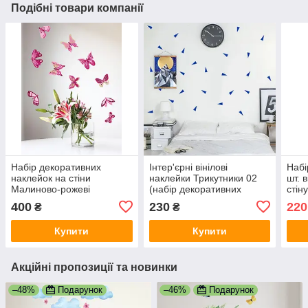
Подібні товари компанії
Набір декоративних
Інтер'єрні вінілові
Набі
наклейок на стіни
наклейки Трикутники 02
шт. 
Малиново-рожеві
(набір декоративних
стін
метелики 20 шт. матові
наклейок на стіну) матова
само
400
230
220
₴
₴
самоклеючі наклейки
Набір 105 шт.
Біли
метелики
Купити
Купити
Акційні пропозиції та новинки
–48%
Подарунок
–46%
Подарунок