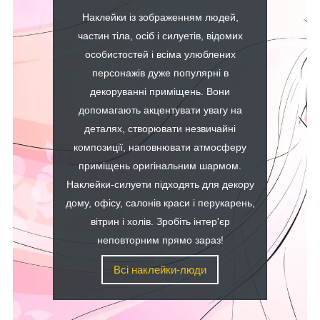
Наклейки із зображенням людей,
частин тіла, осіб і силуетів, відомих
особистостей і всіма улюблених
персонажів дуже популярні в
декоруванні приміщень. Вони
допомагають акцентувати увагу на
деталях, створювати незвичайні
композиції, наповнювати атмосферу
приміщень оригінальним шармом.
Наклейки-силуети підходять для декору
дому, офісу, салонів краси і перукарень,
вітрин і холів. Зробіть інтер'єр
неповторним прямо зараз!
Всі наклейки-люди