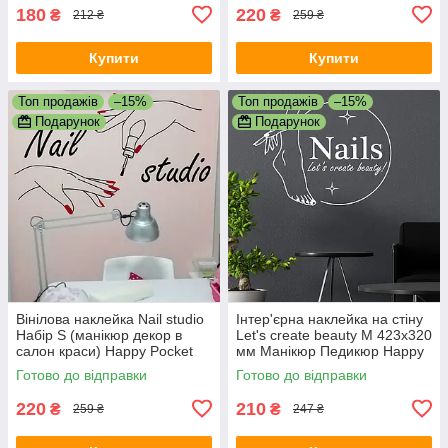
180
220
₴
₴
212 ₴
259 ₴
Купити
Купити
Топ продажів
–15%
Топ продажів
–15%
Подарунок
Подарунок
Вінілова наклейка Nail studio
Інтер'єрна наклейка на стіну
Набір S (манікюр декор в
Let's create beauty M 423х320
салон краси) Happy Pocket
мм Манікюр Педикюр Happy
Чорний матовий
Pocket Біла матова
Готово до відправки
Готово до відправки
220
210
₴
₴
259 ₴
247 ₴