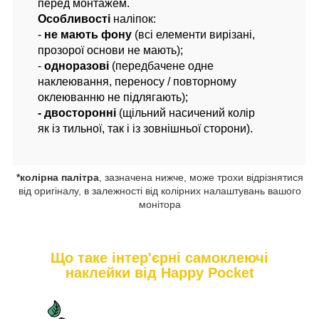
перед монтажем.
Особливості
наліпок:
-
не мають фону
(всі елементи вирізані,
прозорої основи не мають);
-
одноразові
(передбачене одне
наклеювання, переносу / повторному
оклеюванню не підлягають);
- двосторонні
(щільний насичений колір
як із тильної, так і із зовнішньої сторони).
*колірна палітра
, зазначена нижче, може трохи відрізнятися
від оригіналу, в залежності від колірних налаштувань вашого
монітора
Що таке інтер'єрні самоклеючі
наклейки від Happy Pocket