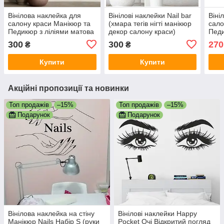
Вінілова наклейка для
Вінілові наклейки Nail bar
Віні
салону краси Манікюр та
(хмара тегів нігті манікюр
сало
Педикюр з ліліями матова
декор салону краси)
Педи
545х700 мм
матова 1000х385 мм
545
300
300
270
₴
₴
Купити
Купити
Акційні пропозиції та новинки
Топ продажів
–15%
Топ продажів
–15%
Подарунок
Подарунок
Вінілова наклейка на стіну
Вінілові наклейки Happy
Манікюр Nails Набір S (руки
Pocket Очі Відкритий погляд