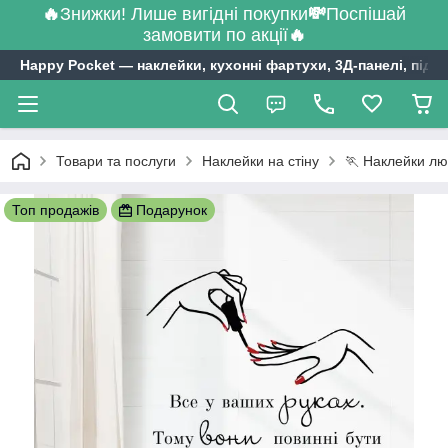
🔥
Знижки! Лише вигідні покупки
💸
Поспішай
замовити по акції
🔥
Happy Pocket ― наклейки, кухонні фартухи, 3Д-панелі, підл
Товари та послуги
Наклейки на стіну
🏃 Наклейки люд
Топ продажів
Подарунок