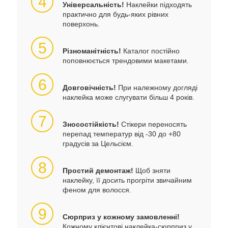
4
Універсальність!
Наклейки підходять
практично для будь-яких рівних
поверхонь.
5
Різноманітність!
Каталог постійно
поповнюється трендовими макетами.
6
Довговічність!
При належному догляді
наклейка може слугувати більш 4 років.
7
Зносостійкість!
Стікери переносять
перепад температур від -30 до +80
градусів за Цельсієм.
8
Простий демонтаж!
Щоб зняти
наклейку, її досить прогріти звичайним
феном для волосся.
9
Сюрприз у кожному замовленні!
Кожному клієнтові наклейка-сюрприз у