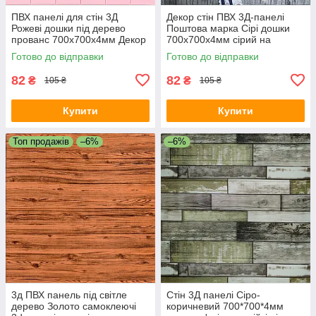
ПВХ панелі для стін 3Д
Декор стін ПВХ 3Д-панелі
Рожеві дошки під дерево
Поштова марка Сірі дошки
прованс 700х700х4мм Декор
700х700х4мм сірий на
3D панелі для стін (379) SW-
клейкій основі (91) SW-
Готово до відправки
Готово до відправки
00001384
00001152
82
82
₴
₴
105 ₴
105 ₴
Купити
Купити
Топ продажів
–6%
–6%
3д ПВХ панель під світле
Стін 3Д панелі Сіро-
дерево Золото самоклеючі
коричневий 700*700*4мм