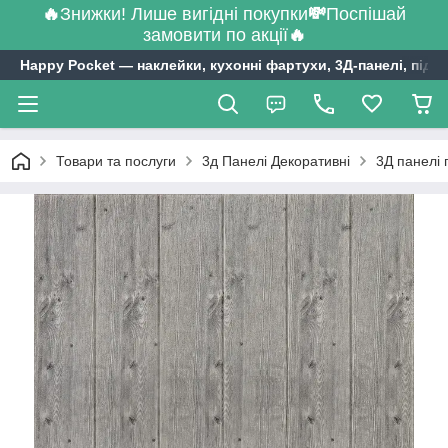
🔥
Знижки! Лише вигідні покупки
💸
Поспішай
замовити по акції
🔥
Happy Pocket ― наклейки, кухонні фартухи, 3Д-панелі, підл
Товари та послуги
3д Панелі Декоративні
3Д панелі 