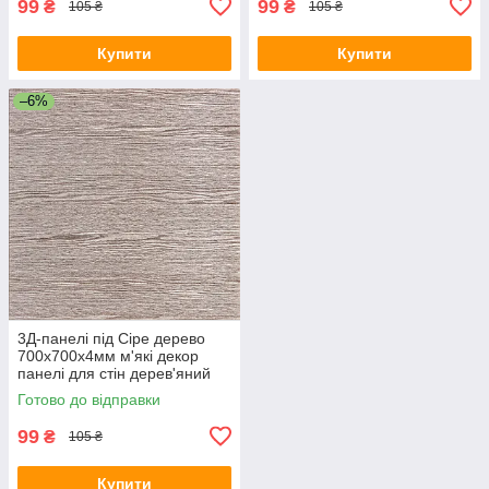
99
99
₴
₴
105 ₴
105 ₴
Купити
Купити
–6%
3Д-панелі під Сіре дерево
700х700х4мм м'які декор
панелі для стін дерев'яний
фон самоклейка (98) SW-
Готово до відправки
00001464
99
₴
105 ₴
Купити