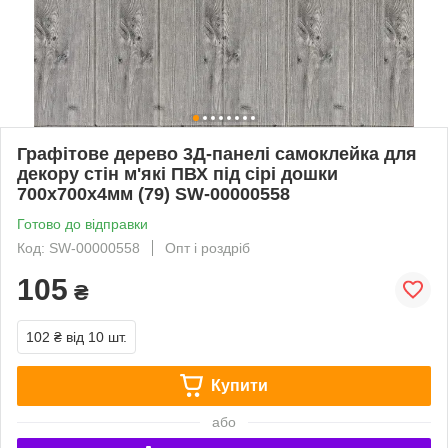
Графітове дерево 3Д-панелі самоклейка для
декору стін м'які ПВХ під сірі дошки
700x700x4мм (79) SW-00000558
Готово до відправки
Код: SW-00000558
Опт і роздріб
105
₴
102 ₴
від 10 шт.
Купити
або