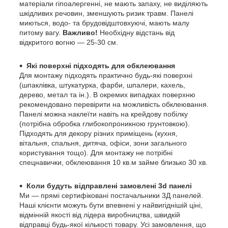
матеріали гіпоалергенні, не мають запаху, не виділяють
шкідливих речовин, зменшують ризик травм. Панелі
миються, водо- та брудовідштовхуючі, мають малу
питому вагу.
Важливо!
Необхідну відстань від
відкритого вогню — 25-30 см.
Які поверхні підходять для обклеювання
Для монтажу підходять практично будь-які поверхні
(шпаклівка, штукатурка, фарби, шпалери, кахель,
дерево, метал та ін.). В окремих випадках поверхню
рекомендовано перевірити на можливість обклеювання.
Панелі можна наклеїти навіть на крейдову побілку
(потрібна обробка глибокопроникною грунтовкою).
Підходять для декору різних приміщень (кухня,
вітальня, спальня, дитяча, офіси, зони загального
користування тощо). Для монтажу не потрібні
спецнавички, обклеювання 10 кв.м займе близько 30 хв.
Коли будуть відправлені замовлені 3d панелі
Ми — прямі сертифіковані постачальники 3Д панелей.
Наші клієнти можуть бути впевнені у найвигіднішій ціні,
відмінній якості від лідера виробництва, швидкій
відправці будь-якої кількості товару. Усі замовлення, що