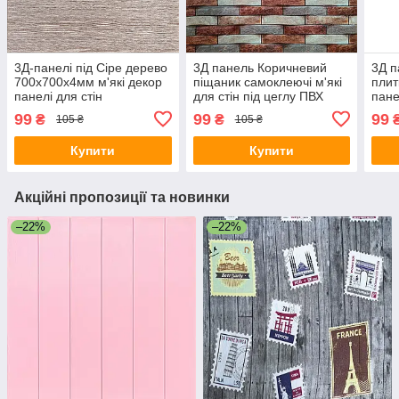
3Д-панелі під Сіре дерево
3Д панель Коричневий
3Д 
700х700х4мм м'які декор
піщаник самоклеючі м'які
плит
панелі для стін
для стін під цеглу ПВХ
пане
дерев'яний фон
декор 700x770x4мм (340)
мар
99
99
99
₴
₴
105 ₴
105 ₴
самоклейка (98) SW-
SW-00000531
700x
00001464
000
Купити
Купити
Акційні пропозиції та новинки
–22%
–22%