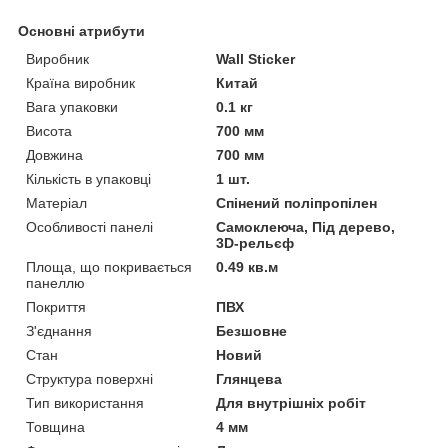
Основні атрибути
Виробник
Wall Sticker
Країна виробник
Китай
Вага упаковки
0.1 кг
Висота
700 мм
Довжина
700 мм
Кількість в упаковці
1 шт.
Матеріал
Спінений поліпропілен
Особливості панелі
Самоклеюча, Під дерево,
3D-рельєф
Площа, що покривається
0.49 кв.м
панеллю
Покриття
ПВХ
З'єднання
Безшовне
Стан
Новий
Структура поверхні
Глянцева
Тип використання
Для внутрішніх робіт
Товщина
4 мм