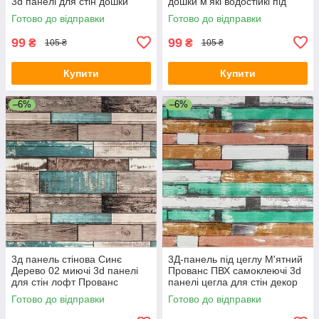
3d панелі для стін дошки
дошки м'які водостійкі під
700x700x6мм (82) SW-
дерево Прованс (378) SW-
Готово до відправки
Готово до відправки
00000020
00000883
99
99
₴
₴
105 ₴
105 ₴
Купити
Купити
–6%
–6%
3д панель стінова Синє
3Д-панель під цеглу М'ятний
Дерево 02 миючі 3d панелі
Прованс ПВХ самоклеючі 3d
для стін лофт Прованс
панелі цегла для стін декор
текстура 700x700x6мм (88)
700*700*5мм (57) SW-
Готово до відправки
Готово до відправки
SW-00000275
00000238