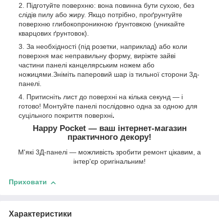
Підготуйте поверхню: вона повинна бути сухою, без
слідів пилу або жиру. Якщо потрібно, проґрунтуйте
поверхню глибокопроникною ґрунтовкою (уникайте
кварцових ґрунтовок).
За необхідності (під розетки, наприклад) або коли
поверхня має неправильну форму, виріжте зайві
частини панелі канцелярським ножем або
ножицями.Зніміть паперовий шар із тильної сторони 3д-
панелі.
Притисніть лист до поверхні на кілька секунд — і
готово! Монтуйте панелі послідовно одна за одною для
суцільного покриття поверхні
.
Happy Pocket — ваш інтернет-магазин
практичного декору!
М'які 3Д-панелі — можливість зробити ремонт цікавим, а
інтер'єр оригінальним!
Приховати
Характеристики