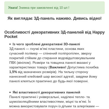
Увага!
Знижка при замовленні від 10 шт.!
Як виглядає 3Д-панель наживо. Дивись відео!
Особливості декоративних 3Д-панелей від Happy
Pocket
Із чого зроблені декоративні 3D-панелі
3Д панелі — гнучкі м'які пластини, основа яких
сучасний полімер — спінений поліпропілен, зверху
покритий стійким до стирання водовідштовхувальним
ПВХ (вінілом). Розміри та товщина панелі вказані у
характеристиках товару (
Важливо!
Допустима похибка
1,5%
від зазначених розмірів). На тильну сторону
нанесений клейовий шар високої адгезії, завдяки йому
панелі клеяться практично до будь-якої поверхні.
Які властивості декоративних панелей
Панелі практичні і універсальні, наділені тепло- та
шумоізоляційними властивостями, міцні та м'які. Їх
можна використовувати поруч із дітьми та алергіками —