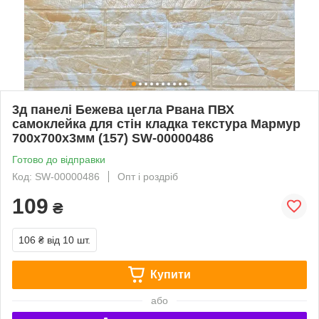
3д панелі Бежева цегла Рвана ПВХ
самоклейка для стін кладка текстура Мармур
700x700x3мм (157) SW-00000486
Готово до відправки
Код: SW-00000486
Опт і роздріб
109
₴
106 ₴
від 10 шт.
Купити
або