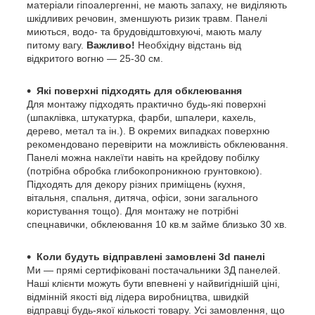
матеріали гіпоалергенні, не мають запаху, не виділяють
шкідливих речовин, зменшують ризик травм. Панелі
миються, водо- та брудовідштовхуючі, мають малу
питому вагу.
Важливо!
Необхідну відстань від
відкритого вогню — 25-30 см.
Які поверхні підходять для обклеювання
Для монтажу підходять практично будь-які поверхні
(шпаклівка, штукатурка, фарби, шпалери, кахель,
дерево, метал та ін.). В окремих випадках поверхню
рекомендовано перевірити на можливість обклеювання.
Панелі можна наклеїти навіть на крейдову побілку
(потрібна обробка глибокопроникною грунтовкою).
Підходять для декору різних приміщень (кухня,
вітальня, спальня, дитяча, офіси, зони загального
користування тощо). Для монтажу не потрібні
спецнавички, обклеювання 10 кв.м займе близько 30 хв.
Коли будуть відправлені замовлені 3d панелі
Ми — прямі сертифіковані постачальники 3Д панелей.
Наші клієнти можуть бути впевнені у найвигіднішій ціні,
відмінній якості від лідера виробництва, швидкій
відправці будь-якої кількості товару. Усі замовлення, що