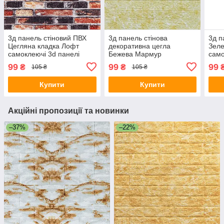
3д панель стіновий ПВХ
3д панель стінова
3д п
Цегляна кладка Лофт
декоративна цегла
Зел
самоклеючі 3d панелі
Бежева Мармур
само
цегла для стін
самоклеючі 3d панелі для
ПВХ 
99
99
99
₴
₴
105 ₴
105 ₴
700x770x5мм (48) SW-
стін 700x770x5 мм (62)
700x
00000027
SW-00000032
000
Купити
Купити
Акційні пропозиції та новинки
–37%
–22%