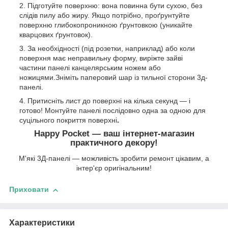
Підготуйте поверхню: вона повинна бути сухою, без
слідів пилу або жиру. Якщо потрібно, проґрунтуйте
поверхню глибокопроникною ґрунтовкою (уникайте
кварцових ґрунтовок).
За необхідності (під розетки, наприклад) або коли
поверхня має неправильну форму, виріжте зайві
частини панелі канцелярським ножем або
ножицями.Зніміть паперовий шар із тильної сторони 3д-
панелі.
Притисніть лист до поверхні на кілька секунд — і
готово! Монтуйте панелі послідовно одна за одною для
суцільного покриття поверхні
.
Happy Pocket — ваш інтернет-магазин
практичного декору!
М'які 3Д-панелі — можливість зробити ремонт цікавим, а
інтер'єр оригінальним!
Приховати
Характеристики