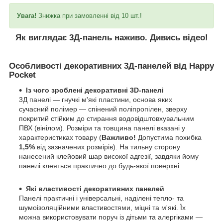
Увага!
Знижка при замовленні від 10 шт.!
Як виглядає 3Д-панель наживо. Дивись відео!
Особливості декоративних 3Д-панелей від Happy
Pocket
Із чого зроблені декоративні 3D-панелі
3Д панелі — гнучкі м'які пластини, основа яких
сучасний полімер — спінений поліпропілен, зверху
покритий стійким до стирання водовідштовхувальним
ПВХ (вінілом). Розміри та товщина панелі вказані у
характеристиках товару (
Важливо!
Допустима похибка
1,5%
від зазначених розмірів). На тильну сторону
нанесений клейовий шар високої адгезії, завдяки йому
панелі клеяться практично до будь-якої поверхні.
Які властивості декоративних панелей
Панелі практичні і універсальні, наділені тепло- та
шумоізоляційними властивостями, міцні та м'які. Їх
можна використовувати поруч із дітьми та алергіками —