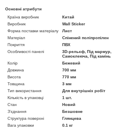
Основні атрибути
Країна виробник
Китай
Виробник
Wall Sticker
Форма поставки матеріалу
Лист
Матеріал
Спінений поліпропілен
Покриття
ПВХ
Особливості панелі
3D-рельєф, Під мармур,
Самоклеюча, Під камінь
Колір
Бежевий
Довжина
700 мм
Висота
770 мм
Товщина
3 мм
Тип використання
Для внутрішніх робіт
Кількість в упаковці
1 шт.
Стан
Новий
З'єднання
Безшовне
Структура поверхні
Глянцева
Вага упаковки
0.1 кг