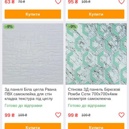
63
95
₴
₴
70 ₴
105 ₴
Купити
Купити
–9%
–9%
3д панелі Біла цегла Рвана
Стінова 3Д панель Бірюзові
ПВХ самоклейка для стін
Ромби Соти 700х700х4мм
кладка текстура під цеглу
геометрія самоклеюча
700x770x5мм (155) SW-
декоративна для стін SW-
Готово до відправки
Готово до відправки
00000484
00002006
99
99
₴
₴
109 ₴
109 ₴
Купити
Купити