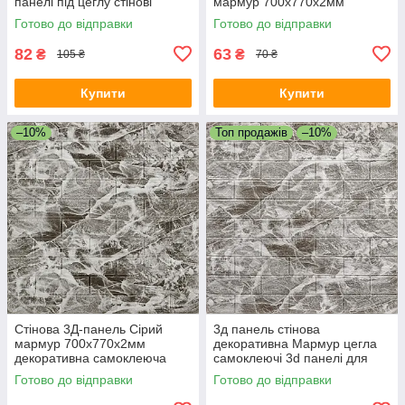
панелі під цеглу стінові
мармур 700х770х2мм
700x770x5мм (361) SW-
декоративна вологостійка
Готово до відправки
Готово до відправки
00000637
(062-2) SW-00001911
82
63
₴
₴
105 ₴
70 ₴
Купити
Купити
–10%
Топ продажів
–10%
Стінова 3Д-панель Сірий
3д панель стінова
мармур 700х770х2мм
декоративна Мармур цегла
декоративна самоклеюча
самоклеючі 3d панелі для
цегла кладка (061-2) SW-
стін 700x770x5 мм (61) SW-
Готово до відправки
Готово до відправки
00001912
00000036