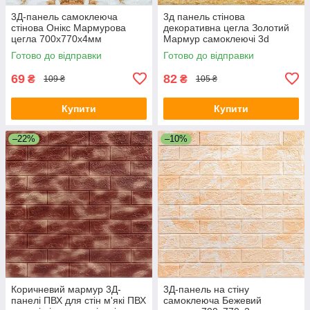
3Д-панель самоклеюча
3д панель стінова
стінова Онікс Мармурова
декоративна цегла Золотий
цегла 700х770х4мм
Мармур самоклеючі 3d
декоративна для стін ПВХ
панелі для стін 700x770x5
Готово до відправки
Готово до відправки
SW-00001963
мм (68) SW-00000168
69
82
₴
₴
109 ₴
105 ₴
Купити
Купити
–22%
–10%
Коричневий мармур 3Д-
3Д-панель на стіну
панелі ПВХ для стін м'які ПВХ
самоклеюча Бежевий