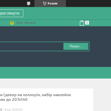
Кошик
реглянути
Київ, Україна
Пошук...
и (декор на хеллоуїн, набір наклейок
 мм до 207х140
іб
Код:
fr00333