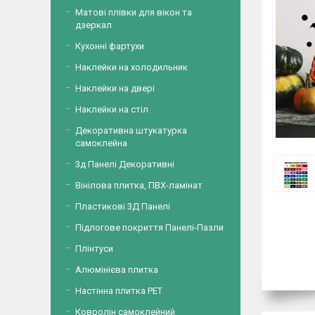
Матові плівки для вікон та
дзеркал
Кухонні фартухи
Наклейки на холодильник
Наклейки на двері
Наклейки на стіл
Декоративна штукатурка
самоклейна
3д Панелі Декоративні
Вінілова плитка, ПВХ-ламінат
Пластикові 3Д Панелі
Підлогове покриття Панелі-Пазли
Плінтуси
Алюмінієва плитка
Настінна плитка PET
Ковролін самоклейний