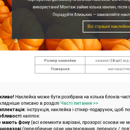
використанні! Монтаж займе кілька хвилин, після 
Порадуйте близьких — замовляйте накл
Всі страшні наклейки
Розмір наклейки
кажани (
18 шт
) від
Поверхня
матова/гля
жливо!
Наклейка може бути розібрана на кілька блоків-част
ладніше описано в розділі
Часті питання >>
мплектація:
інструкція, наклейка і стікер-подарунок, щоб 
обливості
наліпок:
е мають фону
(всі елементи вирізані, прозорої основи не м
дноразові
(передбачене одне наклеювання, переносу / по