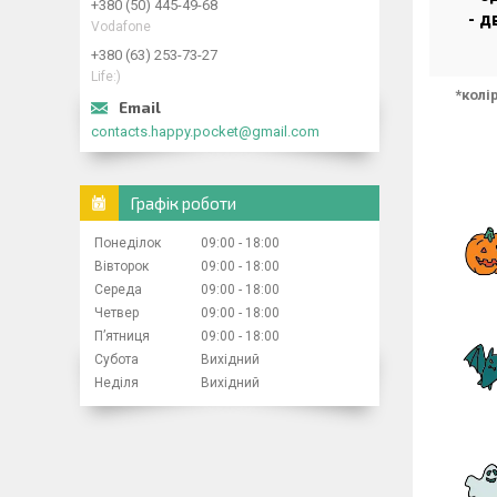
+380 (50) 445-49-68
- д
Vodafone
+380 (63) 253-73-27
Life:)
*колі
contacts.happy.pocket@gmail.com
Графік роботи
Понеділок
09:00
18:00
Вівторок
09:00
18:00
Середа
09:00
18:00
Четвер
09:00
18:00
Пʼятниця
09:00
18:00
Субота
Вихідний
Неділя
Вихідний