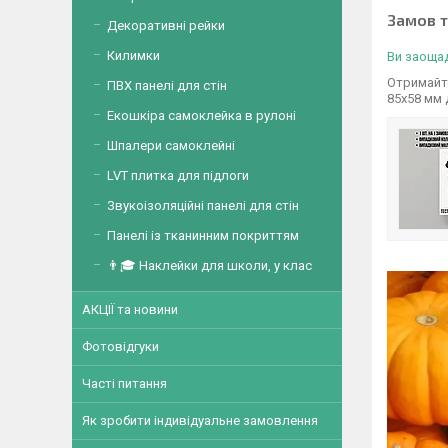
Замов 
Декоративні рейки
Килимки
Ви заощад
Отримайте
ПВХ панелі для стін
85х58 мм 
Екошкіра самоклейка в рулоні
Шпалери самоклейні
LVT плитка для підлоги
Звукоізоляційні панелі для стін
Панелі із тканинним покриттям
👨🎓 Наклейки для школи, у клас
АКЦІЇ та новини
Фотовідгуки
Часті питання
Як зробити індивідуальне замовлення