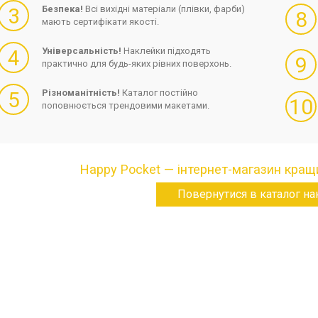
3
Безпека!
Всі вихідні матеріали (плівки, фарби)
8
мають сертифікати якості.
4
Універсальність!
Наклейки підходять
9
практично для будь-яких рівних поверхонь.
5
Різноманітність!
Каталог постійно
10
поповнюється трендовими макетами.
Happy Pocket — інтернет-магазин кращи
Повернутися в каталог н