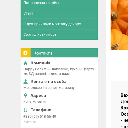
Повернення та обмін
Статті
Відео-приклади монтажу декору
Сертифікати якості
Контакти
Happy Pocket ― наклейки, кухонні фарту
хи, 3Д-панелі, підлога-пазл
Менеджер інтернет-магазину
Ва
Док
Київ, Україна
Ко
Ос
+380 (67) 618-56-49
-
н
Kyivstar
-
о