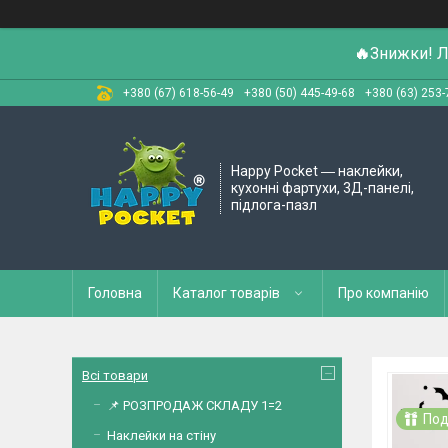
🔥
Знижки! Л
+380 (67) 618-56-49
+380 (50) 445-49-68
+380 (63) 253-
Happy Pocket ― наклейки,
кухонні фартухи, 3Д-панелі,
підлога-пазл
Головна
Каталог товарів
Про компанію
Всі товари
📌 РОЗПРОДАЖ СКЛАДУ 1=2
Под
Наклейки на стіну