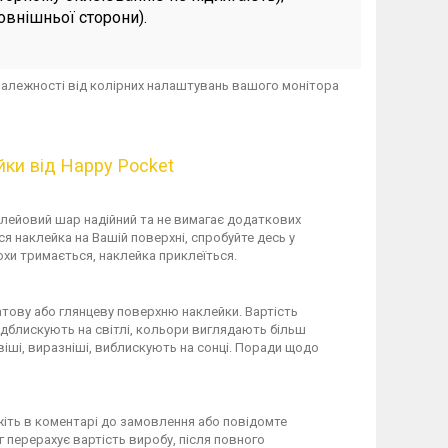
зовнішньої сторони).
в залежності від колірних налаштувань вашого монітора
йки від Happy Pocket
 Клейовий шар надійний та не вимагає додаткових
я наклейка на Вашій поверхні, спробуйте десь у
охи тримається, наклейка приклеїться.
тову або глянцеву поверхню наклейки. Вартість
ідблискують на світлі, кольори виглядають більш
віші, виразніші, виблискують на сонці. Поради щодо
іть в коментарі до замовлення або повідомте
 перерахує вартість виробу, після повного