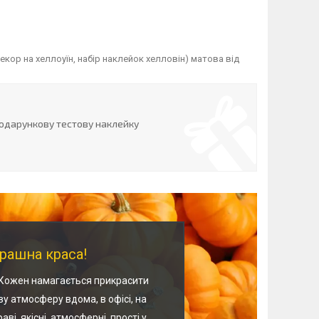
кор на хеллоуїн, набір наклейок хелловін) матова від
одарункову тестову наклейку
рашна краса!
 Кожен намагається прикрасити
у атмосферу вдома, в офісі, на
і, якісні, атмосферні, прості у