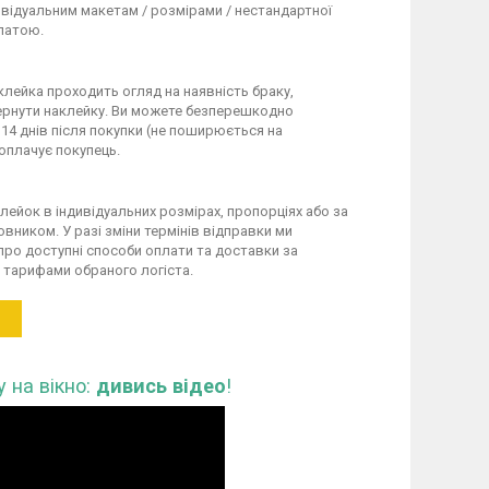
ивідуальним макетам / розмірами / нестандартної
латою.
клейка проходить огляд на наявність браку,
вернути наклейку. Ви можете безперешкодно
 14 днів після покупки (не поширюється на
 оплачує покупець.
лейок в індивідуальних розмірах, пропорціях або за
вником. У разі зміни термінів відправки ми
про доступні способи оплати та доставки за
а тарифами обраного логіста.
 на вікно:
дивись відео
!