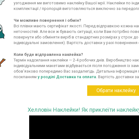
узгодження ми виготовимо наклейку Вашої мрії. Наклейки по інд
комплектації / пропорцій виготовляються виключно за передоп
Чи можливе повернення і обмін?
Всі плівки мають сертифікат якості. Перед відправкою кожна на
неточностей. Але все ж бувають ситуації, коли Вам потрібно по
повернути або обміняти виріб в стандартних розмірах у строк до
індивідуальні замовлення). Вартість доставки у разі повернення
Коли буде відправлена наклейка?
Термін надсилання наклейки — 2-4 робочих днів. Виробництво нак
індивідуальними макетами відбувається після погодження із замо
обов'язково попередимо Вас заздалегідь. Детальна інформація 
посиланням
у розділі Доставка та оплата
. Вартість доставки з
Обрати наклейку
Хелловін Наклейки! Як приклеїти наклейку