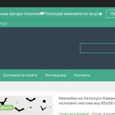
ише вигідні покупки
💸
Поспішай замовити по акції
🔥
Пе
73-27
Доставка та оплата
Фотовідгуки
Контакти
Наклейки на Хеллоуїн Кажан
хелловін) матова від 85х58
арунок
Готово до відправки
Оптом і в роздр