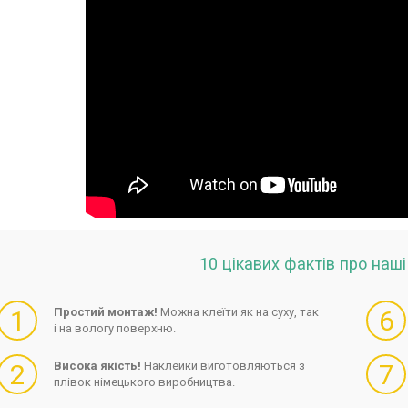
10 цікавих фактів про наш
1
Простий монтаж!
Можна клеїти як на суху, так
6
і на вологу поверхню.
2
Висока якість!
Наклейки виготовляються з
7
плівок німецького виробництва.