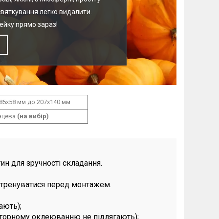
святкування легко видалити.
ейку прямо зараз!
 85х58 мм до 207х140 мм
нцева
(на вибір)
ин для зручності складання.
потренуватися перед монтажем.
ають);
вторному оклеюванню не підлягають);