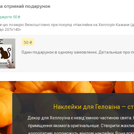
та отримай подарунок
жуєте 50 ₴
 цю позицію безкоштовно при покупці «Наклейки на Хеллоуїн Кажани (де
до 207х140»
50 ₴
Один подарунок в одному замовленні. Детальніше про п
Наклейки для Геловіна — ст
Декор для Хеллоуїна є невід'ємною частиною свята.
приміщення якомога оригінальніше. Створити жахлив
корпоративі допоможуть вінілові наклейки. Вони яскрав