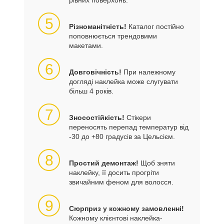
рівних поверхонь.
5
Різноманітність!
Каталог постійно
поповнюється трендовими
макетами.
6
Довговічність!
При належному
догляді наклейка може слугувати
більш 4 років.
7
Зносостійкість!
Стікери
переносять перепад температур від
-30 до +80 градусів за Цельсієм.
8
Простий демонтаж!
Щоб зняти
наклейку, її досить прогріти
звичайним феном для волосся.
9
Сюрприз у кожному замовленні!
Кожному клієнтові наклейка-