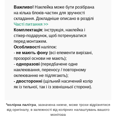
Важливо!
Наклейка може бути розібрана
на кілька блоків-частин для зручності
складання. Докладніше описано в розділі
Часті питання >>
Комплектація:
інструкція, наклейка і
стікер-подарунок, щоб потренуватися
перед монтажем.
Особливості
наліпок:
-
не мають фону
(всі елементи вирізані,
прозорої основи не мають);
-
одноразові
(передбачене одне
наклеювання, переносу / повторному
оклеюванню не підлягають);
- двосторонні
(щільний насичений колір
як із тильної, так і із зовнішньої сторони).
*колірна палітра
, зазначена нижче, може трохи відрізнятися
від оригіналу, в залежності від колірних налаштувань вашого
монітора