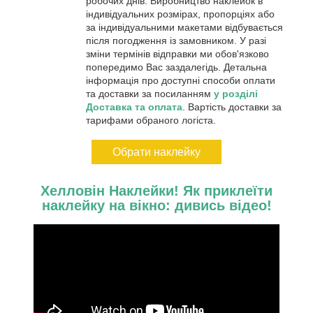
робочих днів. Виробництво наклейок в
індивідуальних розмірах, пропорціях або
за індивідуальними макетами відбувається
після погодження із замовником. У разі
зміни термінів відправки ми обов'язково
попередимо Вас заздалегідь. Детальна
інформація про доступні способи оплати
та доставки за посиланням
у розділі
Доставка та оплата
. Вартість доставки за
тарифами обраного логіста.
Обрати наклейку
Хелловін Наклейки! Як приклеїти
наклейку на вікно:
дивись відео
!