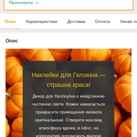
Приховати
Опис
Характеристики
Доставка
Оплата
Умови п
Опис
Наклейки для Геловіна —
страшна краса!
Декор для Хеллоуїна є невід'ємною
частиною свята. Кожен намагається
прикрасити приміщення якомога
оригінальніше. Створити жахливу
атмосферу вдома, в офісі, на
корпоративі допоможуть вінілові