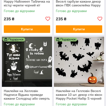
Happy Halloween Табличка на
Веселі гарбузи кажани декор
кістці черепи чорний кіт
вікон ПВХ самоклейка Happy
Happy Pocket Набір S чорний
Pocket Набір білий матовий
Готово до відправки
Готово до відправки
матовий
235
235
₴
₴
Купити
Купити
Подарунок
Подарунок
Наклейки на Хелловін
Наклейки на Гелловін Веселі
Надписи Відьма привиди
кажани 10 шт. декор стін вікон
кажани Солодощі або смерть
Happy Pocket Набір S чорний
Happy Pocket Набір білий
матовий
Готово до відправки
Готово до відправки
матовий