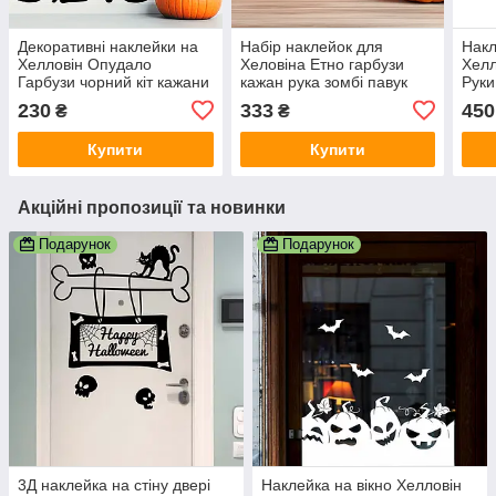
Декоративні наклейки на
Набір наклейок для
Накл
Хелловін Опудало
Хеловіна Етно гарбузи
Хелл
Гарбузи чорний кіт кажани
кажан рука зомбі павук
Руки
декор вікон стін Набір S
декор стін вікон 11 шт.
само
230
333
450
₴
₴
чорний матовий
чорний матовий
М 1
Купити
Купити
Акційні пропозиції та новинки
Подарунок
Подарунок
3Д наклейка на стіну двері
Наклейка на вікно Хелловін