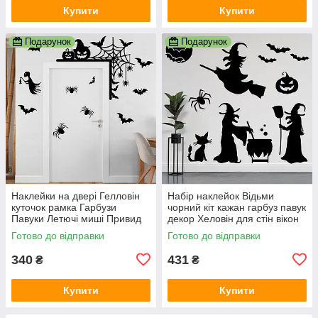
Купити
Купити
Подарунок
Подарунок
Наклейки на двері Гелловін
Набір наклейок Відьми
куточок рамка Гарбузи
чорний кіт кажан гарбуз павук
Павуки Летючі миші Привид
декор Хеловін для стін вікон
Happy Pocket Набір чорний
чорний матовий
Готово до відправки
Готово до відправки
матовий
340
431
₴
₴
Купити
Купити