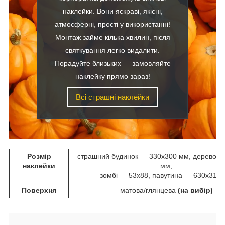
наклейки. Вони яскраві, якісні,
атмосферні, прості у використанні!
Монтаж займе кілька хвилин, після
святкування легко видалити.
Порадуйте близьких — замовляйте
наклейку прямо зараз!
Всі страшні наклейки
Розмір
страшний будинок ― 330х300 мм, дерево ―
наклейки
мм,
зомбі ― 53х88, павутина ― 630х310
Поверхня
матова/глянцева
(на вибір)