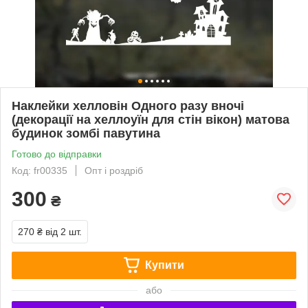
Наклейки хелловін Одного разу вночі
(декорації на хеллоуїн для стін вікон) матова
будинок зомбі павутина
Готово до відправки
Код: fr00335
Опт і роздріб
300
₴
270 ₴
від 2 шт.
Купити
або