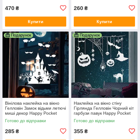
470
260
₴
₴
Купити
Купити
Подарунок
Подарунок
Вінілова наклейка на вікно
Наклейка на вікно стіну
Гелловін Замок відьми летючі
Гірлянда Гелловін Чорний кіт
миші декор Happy Pocket
гарбузи павук Happy Pocket
Набір білий матовий
Набір S білий матовий
Готово до відправки
Готово до відправки
285
355
₴
₴