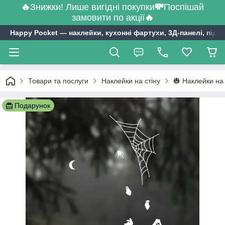
🔥
Знижки! Лише вигідні покупки
💸
Поспішай
замовити по акції
🔥
Happy Pocket ― наклейки, кухонні фартухи, 3Д-панелі, підл
Товари та послуги
Наклейки на стіну
🎃 Наклейки на
Подарунок