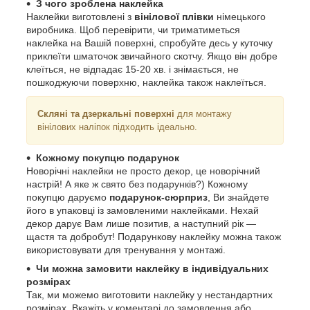
З чого зроблена наклейка
Наклейки виготовлені з
вінілової плівки
німецького
виробника. Щоб перевірити, чи триматиметься
наклейка на Вашій поверхні, спробуйте десь у куточку
приклеїти шматочок звичайного скотчу. Якщо він добре
клеїться, не відпадає 15-20 хв. і знімається, не
пошкоджуючи поверхню, наклейка також наклеїться.
Скляні та дзеркальні поверхні
для монтажу
вінілових наліпок підходить ідеально.
Кожному покупцю подарунок
Новорічні наклейки не просто декор, це новорічний
настрій! А яке ж свято без подарунків?) Кожному
покупцю даруємо
подарунок-сюрприз
, Ви знайдете
його в упаковці із замовленими наклейками. Нехай
декор дарує Вам лише позитив, а наступний рік ―
щастя та добробут! Подарункову наклейку можна також
використовувати для тренування у монтажі.
Чи можна замовити наклейку в індивідуальних
розмірах
Так, ми можемо виготовити наклейку у нестандартних
розмірах. Вкажіть у коментарі до замовлення або