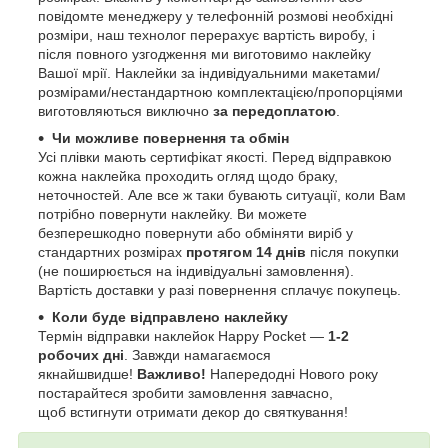
повідомте менеджеру у телефонній розмові необхідні
розміри, наш технолог перерахує вартість виробу, і
після повного узгодження ми виготовимо наклейку
Вашої мрії. Наклейки за індивідуальними макетами/
розмірами/нестандартною комплектацією/пропорціями
виготовляються виключно
за передоплатою
.
Чи можливе повернення та обмін
Усі плівки мають сертифікат якості. Перед відправкою
кожна наклейка проходить огляд щодо браку,
неточностей. Але все ж таки бувають ситуації, коли Вам
потрібно повернути наклейку. Ви можете
безперешкодно повернути або обміняти виріб у
стандартних розмірах
протягом 14 днів
після покупки
(не поширюється на індивідуальні замовлення).
Вартість доставки у разі повернення сплачує покупець.
Коли буде відправлено наклейку
Термін відправки наклейок Happy Pocket —
1-2
робочих дні
. Завжди намагаємося
якнайшвидше!
Важливо!
Напередодні Нового року
постарайтеся зробити замовлення завчасно,
щоб встигнути отримати декор до святкування!