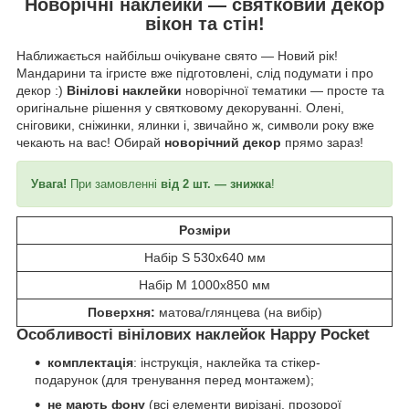
Новорічні наклейки — святковий декор
вікон та стін!
Наближається найбільш очікуване свято — Новий рік!
Мандарини та ігристе вже підготовлені, слід подумати і про
декор :)
Вінілові наклейки
новорічної тематики — просте та
оригінальне рішення у святковому декоруванні. Олені,
сніговики, сніжинки, ялинки і, звичайно ж, символи року вже
чекають на вас! Обирай
новорічний декор
прямо зараз!
Увага!
При замовленні
від 2 шт. — знижка
!
Розміри
Набір S 530x640 мм
Набір M 1000x850 мм
Поверхня:
матова/глянцева (на вибір)
Особливості вінілових наклейок Happy Pocket
комплектація
: інструкція, наклейка та стікер-
подарунок (для тренування перед монтажем);
не мають фону
(всі елементи вирізані, прозорої