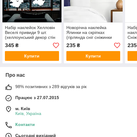
Набір наклейок Хелловін
Новорічна наклейка
Набі
Веселі привиди 9 шт.
Ялинки на скріпках
накл
(хеллоунський декор стін
(гірлянда сніг сніжинки
Сніж
вікон) силует привид
декор стін Новий рік)
(Сні
345
235
235
₴
₴
матовий Білий
80х15 см матова Зелений
нови
Купити
Купити
Про нас
98% позитивних з 289 відгуків за рік
Працює з 27.07.2015
м. Київ
Київ, Україна
Контакти
Сьогодні вихідний