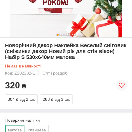
Новорічний декор Наклейка Веселий сніговик
(сніжинки декор Новий рік для стін вікон)
Набір S 530x640мм матова
Немає в наявності
Код: Z202232-1
Опт і роздріб
320
₴
304 ₴
від 2 шт.
288 ₴
від 3 шт.
Поверхня наліпки
матова
глянцева