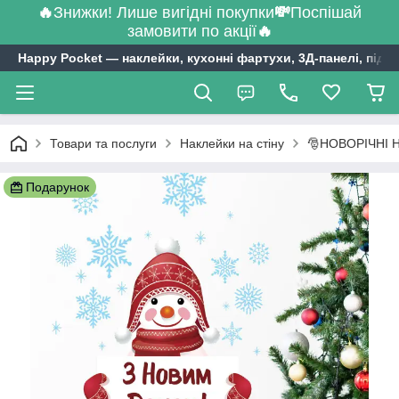
🔥
Знижки! Лише вигідні покупки
💸
Поспішай
замовити по акції
🔥
Happy Pocket ― наклейки, кухонні фартухи, 3Д-панелі, підл
Товари та послуги
Наклейки на стіну
🎅НОВОРІЧНІ 
Подарунок