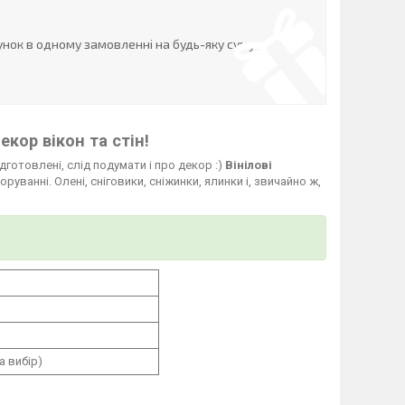
нок в одному замовленні на будь-яку суму
кор вікон та стін!
готовлені, слід подумати і про декор :)
Вінілові
уванні. Олені, сніговики, сніжинки, ялинки і, звичайно ж,
а вибір)