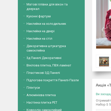
Матові плівки для вікон та
дзеркал
Кухонні фартухи
Наклейки на холодильник
Наклейки на двері
Наклейки на стіл
Декоративна штукатурка
самоклейна
3д Панелі Декоративні
Вінілова плитка, ПВХ-ламінат
Пластикові 3Д Панелі
Підлогове покриття Панелі-Пазли
Акція «
Плінтуси
Ви заощад
Алюмінієва плитка
Отримайте
Настінна плитка PET
Набор S 
Ковролін самоклейний