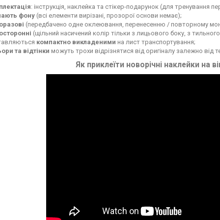
плектація
: інструкція, наклейка та стікер-подарунок (для тренування п
мають фону
(всі елементи вирізані, прозорої основи немає);
оразові
(передбачено одне оклеювання, перенесенню / повторному мон
осторонні
(щільний насичений колір тільки з лицьового боку, з тильного
тавляються
компактно викладеними
на лист транспортування;
ьори та відтінки
можуть трохи відрізнятися від оригіналу залежно від 
Як приклеїти новорічні наклейки на в