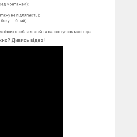
еред монтажем);
тажу не підлягають);
 боку ― білий);
технічних особливостей та налаштувань монітора.
ікно?
Дивись відео!