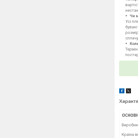
вартіс
неста
Чи 
Усі пл
бувают
розмі
сплачу
Кол
Термін
постар
Характ
ОСНОВН
Виробни
Країна 