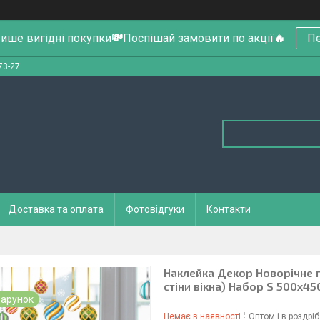
ише вигідні покупки
💸
Поспішай замовити по акції
🔥
Пе
73-27
Доставка та оплата
Фотовідгуки
Контакти
Наклейка Декор Новорічне п
стіни вікна) Набор S 500x4
арунок
Немає в наявності
Оптом і в роздріб