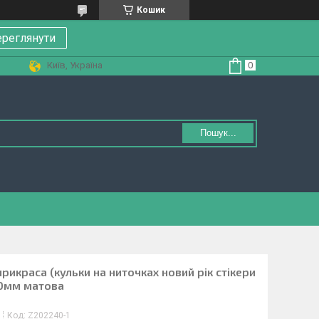
Кошик
реглянути
Київ, Україна
Пошук...
рикраса (кульки на ниточках новий рік стікери
50мм матова
Код:
Z202240-1