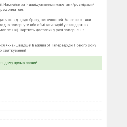
ії. Наклейки за індивідуальними макетами/розмірами/
ередоплатою
.
ить огляд щодо браку, неточностей. Але все ж таки
кодно повернути або обміняти виріб у стандартних
мовлення). Вартість доставки у разі повернення
мося якнайшвидше!
Важливо!
Напередодні Нового року
о святкування!
ля дому прямо зараз!