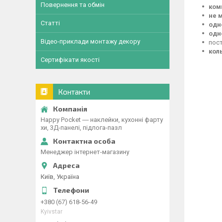
Повернення та обмін
ком
не 
Статті
одн
одн
Відео-приклади монтажу декору
пос
кол
Сертифікати якості
Контакти
Happy Pocket ― наклейки, кухонні фарту
хи, 3Д-панелі, підлога-пазл
Менеджер інтернет-магазину
Київ, Україна
+380 (67) 618-56-49
Kyivstar