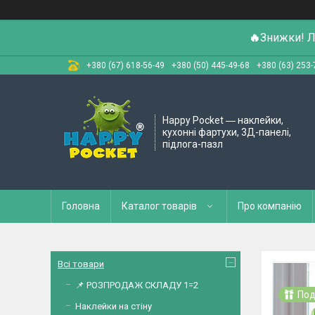
🔥
Знижки! Л
+380 (67) 618-56-49
+380 (50) 445-49-68
+380 (63) 253-
Happy Pocket ― наклейки,
кухонні фартухи, 3Д-панелі,
підлога-пазл
Головна
Каталог товарів
Про компанію
Всі товари
📌 РОЗПРОДАЖ СКЛАДУ 1=2
Под
Наклейки на стіну