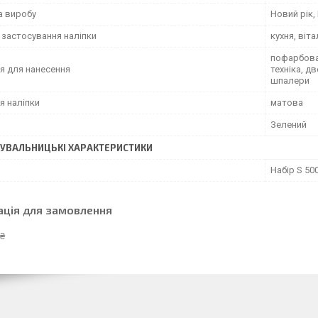
а виробу
Новий рік,
 застосування наліпки
кухня, віт
пофарбован
я для нанесення
техніка, д
шпалери
я наліпки
матова
Зелений
УВАЛЬНИЦЬКІ ХАРАКТЕРИСТИКИ
Набір S 5
ація для замовлення
 ₴