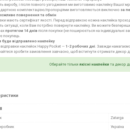
ть виробу, і після повного узгодження ми виготовимо наклейку Вашої мр
ндартною комплектацією/пропорціями виготовляються виключно
за п
можливе повернення та обмін
івки мають сертифікат якості. Перед відправкою кожна наклейка проход
ь ситуації, коли Вам потрібно повернути наклейку. Ви можете безпереш
рах
протягом 14 днів
після покупки (не поширюється на індивідуальні за
є покупець.
и буде відправлено наклейку
 відправки наклейок Happy Pocket —
1-2 робочих дні
. Завжди намагає
айтеся зробити замовлення завчасно, щоб встигнути отримати декор д
Обирайте тільки
якісні наклейки
та декор д
еристики
І
к
Zatarga
виробник
Україна