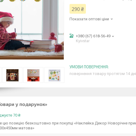
290 ₴
Показати оптові ціни
+380 (67) 618-56-49
Kyivstar
повернення товару протягом 14 дн
Товари у подарунок»
жуєте 70 ₴
 цю позицію безкоштовно при покупці «Наклейка Декор Новорічне прикра
500x450мм матова»