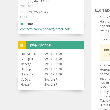
+380 (50) 445-49-68
Vodafone
Що таке
+380 (63) 253-73-27
Life:)
З ч
Накле
переві
contacts.happy.pocket@gmail.com
десь у
клеїть
поверх
Графік роботи
Скл
Понеділок
09:00
18:00
під
Вівторок
09:00
18:00
Середа
09:00
18:00
Кож
Четвер
09:00
18:00
Новорі
свято
Пʼятниця
09:00
18:00
сюрп
Субота
Вихідний
Нехай 
Неділя
Вихідний
добро
тренув
Чи 
Так, м
Вкажіт
телефо