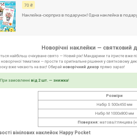
70 ₴
Наклейка-сюрприз в подарунок! Одна наклейка в подару
Новорічні наклейки — святковий де
ься найбільш очікуване свято — Новий рік! Мандарини та ігристе вже під
новорічної тематики — просте та оригінальне рішення у святковому декор
року вже чекають на вас! Обирай
новорічний декор
прямо зараз!
При замовленні
від 2 шт. — знижка
!
Розміри
Набір S 500x450 мм
Набір M 1000x800 мм
Поверхня:
матова/глянцева (н
ості вінілових наклейок Happy Pocket