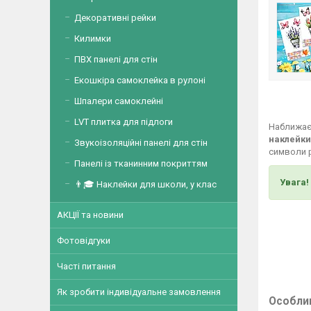
Декоративні рейки
Килимки
ПВХ панелі для стін
Екошкіра самоклейка в рулоні
Шпалери самоклейні
LVT плитка для підлоги
Наближаєт
наклейки
Звукоізоляційні панелі для стін
символи 
Панелі із тканинним покриттям
Увага!
👨🎓 Наклейки для школи, у клас
АКЦІЇ та новини
Фотовідгуки
Часті питання
Як зробити індивідуальне замовлення
Особлив