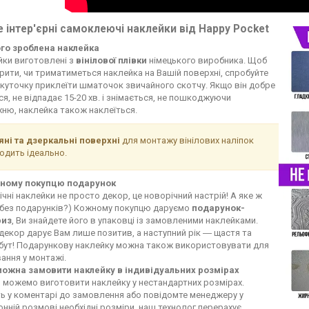
 інтер'єрні самоклеючі наклейки від Happy Pocket
ого зроблена наклейка
йки виготовлені з
вінілової плівки
німецького виробника. Щоб
рити, чи триматиметься наклейка на Вашій поверхні, спробуйте
 куточку приклеїти шматочок звичайного скотчу. Якщо він добре
ся, не відпадає 15-20 хв. і знімається, не пошкоджуючи
ню, наклейка також наклеїться.
яні та дзеркальні поверхні
для монтажу вінілових наліпок
ходить ідеально.
ному покупцю подарунок
чні наклейки не просто декор, це новорічний настрій! А яке ж
 без подарунків?) Кожному покупцю даруємо
подарунок-
риз
, Ви знайдете його в упаковці із замовленими наклейками.
декор дарує Вам лише позитив, а наступний рік ― щастя та
бут! Подарункову наклейку можна також використовувати для
ання у монтажі.
можна замовити наклейку в індивідуальних розмірах
и можемо виготовити наклейку у нестандартних розмірах.
ь у коментарі до замовлення або повідомте менеджеру у
нній розмові необхідні розміри, наш технолог перерахує