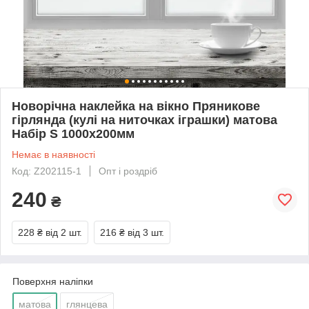
Новорічна наклейка на вікно Пряникове
гірлянда (кулі на ниточках іграшки) матова
Набір S 1000x200мм
Немає в наявності
Код: Z202115-1
Опт і роздріб
240
₴
228 ₴
від 2 шт.
216 ₴
від 3 шт.
Поверхня наліпки
матова
глянцева