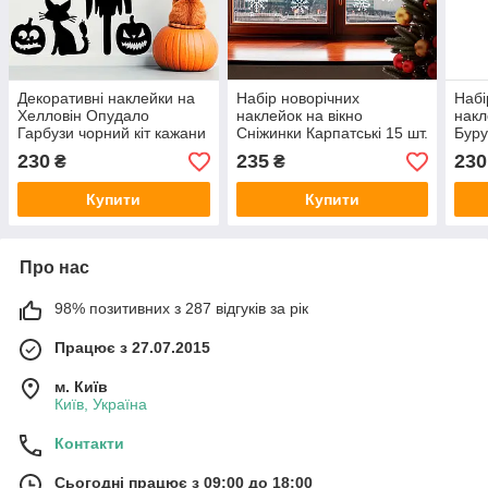
Декоративні наклейки на
Набір новорічних
Набі
Хелловін Опудало
наклейок на вікно
накл
Гарбузи чорний кіт кажани
Сніжинки Карпатські 15 шт.
Буру
декор вікон стін Набір S
(Сніг наклейки на скло
Happ
230
235
230
₴
₴
чорний матовий
новий рік) білі матові
біли
010
Купити
Купити
Про нас
98% позитивних з 287 відгуків за рік
Працює з 27.07.2015
м. Київ
Київ, Україна
Контакти
Сьогодні працює з 09:00 до 18:00