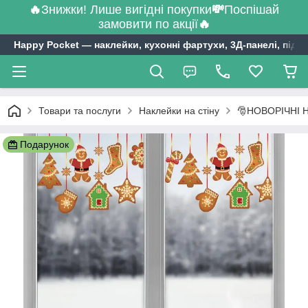
🔥
Знижки! Лише вигідні покупки
💸
Поспішай
замовити по акції
🔥
Happy Pocket ― наклейки, кухонні фартухи, 3Д-панелі, підл
Товари та послуги
Наклейки на стіну
🎅НОВОРІЧНІ 
Подарунок