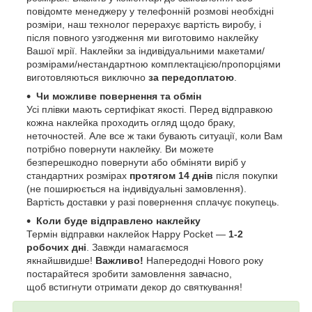
повідомте менеджеру у телефонній розмові необхідні
розміри, наш технолог перерахує вартість виробу, і
після повного узгодження ми виготовимо наклейку
Вашої мрії. Наклейки за індивідуальними макетами/
розмірами/нестандартною комплектацією/пропорціями
виготовляються виключно
за передоплатою
.
Чи можливе повернення та обмін
Усі плівки мають сертифікат якості. Перед відправкою
кожна наклейка проходить огляд щодо браку,
неточностей. Але все ж таки бувають ситуації, коли Вам
потрібно повернути наклейку. Ви можете
безперешкодно повернути або обміняти виріб у
стандартних розмірах
протягом 14 днів
після покупки
(не поширюється на індивідуальні замовлення).
Вартість доставки у разі повернення сплачує покупець.
Коли буде відправлено наклейку
Термін відправки наклейок Happy Pocket —
1-2
робочих дні
. Завжди намагаємося
якнайшвидше!
Важливо!
Напередодні Нового року
постарайтеся зробити замовлення завчасно,
щоб встигнути отримати декор до святкування!