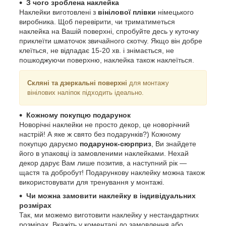
З чого зроблена наклейка
Наклейки виготовлені з
вінілової плівки
німецького
виробника. Щоб перевірити, чи триматиметься
наклейка на Вашій поверхні, спробуйте десь у куточку
приклеїти шматочок звичайного скотчу. Якщо він добре
клеїться, не відпадає 15-20 хв. і знімається, не
пошкоджуючи поверхню, наклейка також наклеїться.
Скляні та дзеркальні поверхні
для монтажу
вінілових наліпок підходить ідеально.
Кожному покупцю подарунок
Новорічні наклейки не просто декор, це новорічний
настрій! А яке ж свято без подарунків?) Кожному
покупцю даруємо
подарунок-сюрприз
, Ви знайдете
його в упаковці із замовленими наклейками. Нехай
декор дарує Вам лише позитив, а наступний рік ―
щастя та добробут! Подарункову наклейку можна також
використовувати для тренування у монтажі.
Чи можна замовити наклейку в індивідуальних
розмірах
Так, ми можемо виготовити наклейку у нестандартних
розмірах. Вкажіть у коментарі до замовлення або