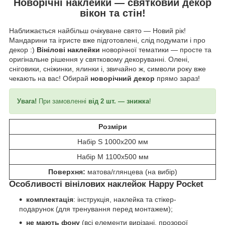
Новорічні наклейки — святковий декор
вікон та стін!
Наближається найбільш очікуване свято — Новий рік!
Мандарини та ігристе вже підготовлені, слід подумати і про
декор :)
Вінілові наклейки
новорічної тематики — просте та
оригінальне рішення у святковому декоруванні. Олені,
сніговики, сніжинки, ялинки і, звичайно ж, символи року вже
чекають на вас! Обирай
новорічний декор
прямо зараз!
Увага!
При замовленні
від 2 шт. — знижка
!
Розміри
Набір S 1000x200 мм
Набір M 1100x500 мм
Поверхня:
матова/глянцева (на вибір)
Особливості вінілових наклейок Happy Pocket
комплектація
: інструкція, наклейка та стікер-
подарунок (для тренування перед монтажем);
не мають фону
(всі елементи вирізані, прозорої