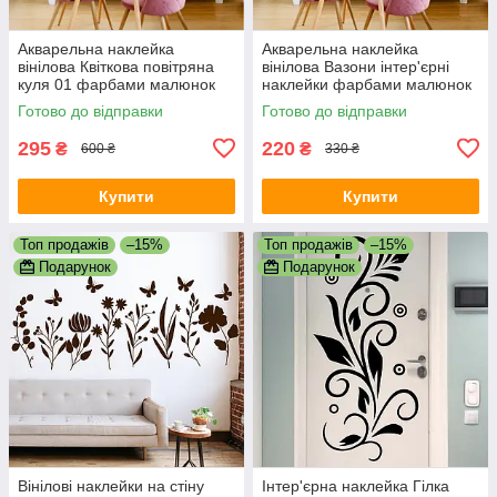
Акварельна наклейка
Акварельна наклейка
вінілова Квіткова повітряна
вінілова Вазони інтер'єрні
куля 01 фарбами малюнок
наклейки фарбами малюнок
ПВХ 550х680мм матова
ПВХ 540х390мм матова
Готово до відправки
Готово до відправки
295
220
₴
₴
600 ₴
330 ₴
Купити
Купити
Топ продажів
–15%
Топ продажів
–15%
Подарунок
Подарунок
Вінілові наклейки на стіну
Інтер'єрна наклейка Гілка