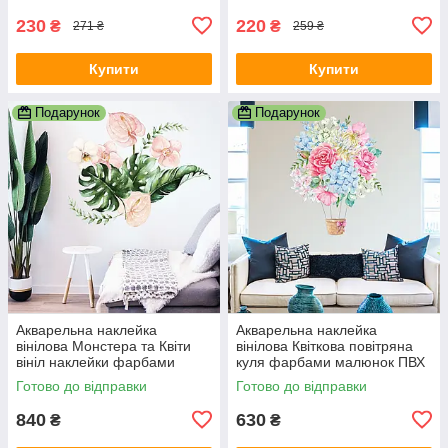
230
220
₴
₴
271 ₴
259 ₴
Купити
Купити
Подарунок
Подарунок
Акварельна наклейка
Акварельна наклейка
вінілова Монстера та Квіти
вінілова Квіткова повітряна
вініл наклейки фарбами
куля фарбами малюнок ПВХ
малюнок ПВХ 1000х1200мм
540х700мм матова
Готово до відправки
Готово до відправки
матова
840
630
₴
₴