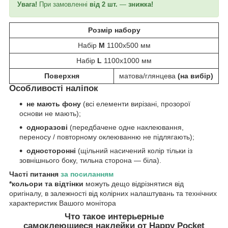
Увага!
При замовленні
від 2 шт.
—
знижка!
Розмір набору
Набір
М
1100х500 мм
Набір
L
1100х1000 мм
Поверхня
матова/глянцева
(на вибір)
Особливості
наліпок
не мають фону
(всі елементи вирізані, прозорої
основи не мають);
одноразові
(передбачене одне наклеювання,
переносу / повторному оклеюванню не підлягають);
односторонні
(щільний насичений колір тільки із
зовнішнього боку, тильна сторона — біла).
Часті питання
за
посиланн
ям
*кольори та відтінки
можуть дещо відрізнятися від
оригіналу, в залежності від колірних налаштувань та технічних
характеристик Вашого монітора
Что такое интерьерные
самоклеющиеся наклейки от Happy Pocket