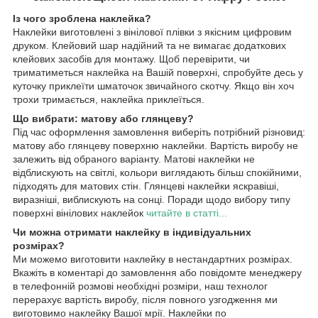
Із чого зроблена наклейка?
Наклейки виготовлені з вінілової плівки з якісним цифровим
друком. Клейовий шар надійний та не вимагає додаткових
клейових засобів для монтажу. Щоб перевірити, чи
триматиметься наклейка на Вашій поверхні, спробуйте десь у
куточку приклеїти шматочок звичайного скотчу. Якщо він хоч
трохи тримається, наклейка приклеїться.
Що вибрати: матову або глянцеву?
Під час оформлення замовлення виберіть потрібний різновид:
матову або глянцеву поверхню наклейки. Вартість виробу не
залежить від обраного варіанту. Матові наклейки не
відблискують на світлі, кольори виглядають більш спокійними,
підходять для матових стін. Глянцеві наклейки яскравіші,
виразніші, виблискують на сонці. Поради щодо вибору типу
поверхні вінілових наклейок
читайте в статті...
Чи можна отримати наклейку в індивідуальних
розмірах?
Ми можемо виготовити наклейку в нестандартних розмірах.
Вкажіть в коментарі до замовлення або повідомте менеджеру
в телефонній розмові необхідні розміри, наш технолог
перерахує вартість виробу, після повного узгодження ми
виготовимо наклейку Вашої мрії. Наклейки по