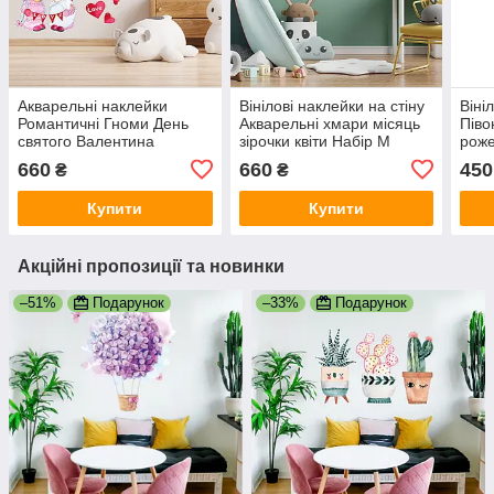
Акварельні наклейки
Вінілові наклейки на стіну
Віні
Романтичні Гноми День
Акварельні хмари місяць
Піво
святого Валентина
зірочки квіти Набір М
роже
сердечки Набір М
1100х500 мм матова
Набі
660
660
450
₴
₴
1100х500 мм матова
мат
Купити
Купити
Акційні пропозиції та новинки
–51%
Подарунок
–33%
Подарунок