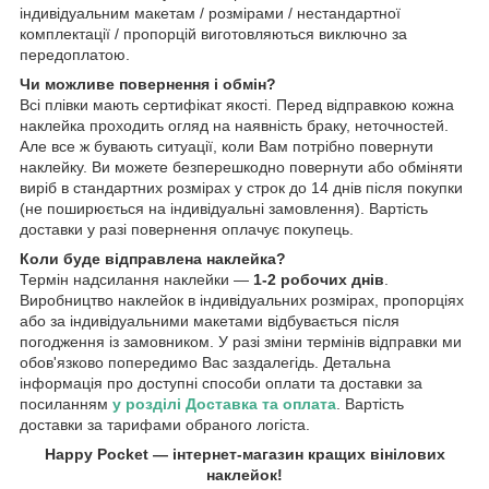
індивідуальним макетам / розмірами / нестандартної
комплектації / пропорцій виготовляються виключно за
передоплатою.
Чи можливе повернення і обмін?
Всі плівки мають сертифікат якості. Перед відправкою кожна
наклейка проходить огляд на наявність браку, неточностей.
Але все ж бувають ситуації, коли Вам потрібно повернути
наклейку. Ви можете безперешкодно повернути або обміняти
виріб в стандартних розмірах у строк до 14 днів після покупки
(не поширюється на індивідуальні замовлення). Вартість
доставки у разі повернення оплачує покупець.
Коли буде відправлена наклейка?
Термін надсилання наклейки —
1-2 робочих днів
.
Виробництво наклейок в індивідуальних розмірах, пропорціях
або за індивідуальними макетами відбувається після
погодження із замовником. У разі зміни термінів відправки ми
обов'язково попередимо Вас заздалегідь. Детальна
інформація про доступні способи оплати та доставки за
посиланням
у розділі Доставка та оплата
. Вартість
доставки за тарифами обраного логіста.
Happy Pocket — інтернет-магазин кращих вінілових
наклейок!