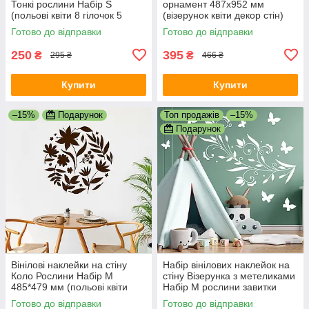
Тонкі рослини Набір S
орнамент 487х952 мм
(польові квіти 8 гілочок 5
(візерунок квіти декор стін)
метеликів) матова
Happy Pocket Чорний
Готово до відправки
Готово до відправки
Коричневий
матовий
250
395
₴
₴
295 ₴
466 ₴
Купити
Купити
–15%
Подарунок
Топ продажів
–15%
Подарунок
Вінілові наклейки на стіну
Набір вінілових наклейок на
Коло Рослини Набір M
стіну Візерунка з метеликами
485*479 мм (польові квіти
Набір М рослини завитки
сфера) матова Коричневий
Happy Pocket матова Білий
Готово до відправки
Готово до відправки