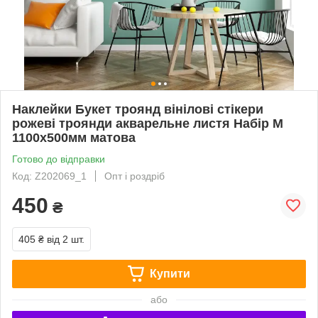
Наклейки Букет троянд вінілові стікери
рожеві троянди акварельне листя Набір М
1100х500мм матова
Готово до відправки
Код: Z202069_1
Опт і роздріб
450
₴
405 ₴
від 2 шт.
Купити
або