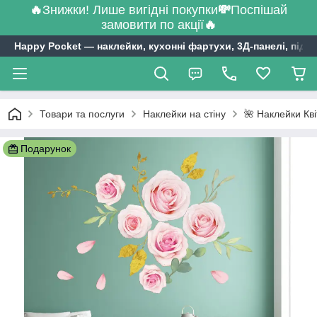
🔥
Знижки! Лише вигідні покупки
💸
Поспішай
замовити по акції
🔥
Happy Pocket ― наклейки, кухонні фартухи, 3Д-панелі, підл
Товари та послуги
Наклейки на стіну
🌺 Наклейки Кв
Подарунок