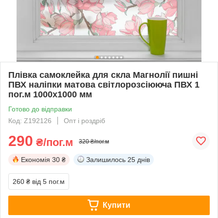
Плівка самоклейка для скла Магнолії пишні
ПВХ наліпки матова світлорозсіююча ПВХ 1
пог.м 1000х1000 мм
Готово до відправки
Код: Z192126
Опт і роздріб
290
₴/пог.м
320 ₴/пог.м
Економія
30 ₴
Залишилось
25 днів
260 ₴
від 5 пог.м
Купити