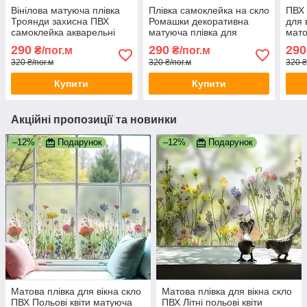
Вінілова матуюча плівка
Плівка самоклейка на скло
ПВХ 
Троянди захисна ПВХ
Ромашки декоративна
для 
самоклейка акварельні
матуюча плівка для
мато
квіти пишні троянди 1
дзеркала скла ПВХ 1 пог.м
скла
290
290
290
₴/пог.м
₴/пог.м
пог.м 1000х1000 мм
1000х1000 мм
100
320 ₴/пог.м
320 ₴/пог.м
320 ₴
Купити
Купити
Акційні пропозиції та новинки
–12%
Подарунок
–12%
Подарунок
Матова плівка для вікна скло
Матова плівка для вікна скло
ПВХ Польові квіти матуюча
ПВХ Літні польові квіти