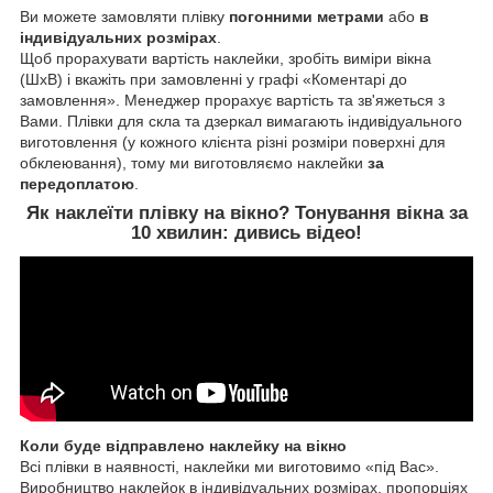
Ви можете замовляти плівку
погонними метрами
або
в
індивідуальних розмірах
.
Щоб прорахувати вартість наклейки, зробіть виміри вікна
(ШхВ) і вкажіть при замовленні у графі «Коментарі до
замовлення». Менеджер прорахує вартість та зв'яжеться з
Вами. Плівки для скла та дзеркал вимагають індивідуального
виготовлення (у кожного клієнта різні розміри поверхні для
обклеювання), тому ми виготовляємо наклейки
за
передоплатою
.
Як наклеїти
плівку на вікно
? Тонування вікна за
10 хвилин:
дивись відео!
Коли буде відправлено наклейку на вікно
Всі плівки в наявності, наклейки ми виготовимо «під Вас».
Виробництво наклейок в індивідуальних розмірах, пропорціях