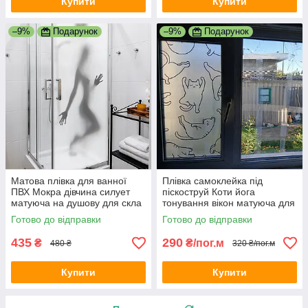
Купити
Купити
–9%
Подарунок
–9%
Подарунок
Матова плівка для ванної
Плівка самоклейка під
ПВХ Мокра дівчина силует
піскоструй Коти йога
матуюча на душову для скла
тонування вікон матуюча для
1000х1500 мм
вікон кошенята кіт 1 пог.м
Готово до відправки
Готово до відправки
1000х1000 мм
435
290
₴
₴/пог.м
480 ₴
320 ₴/пог.м
Купити
Купити