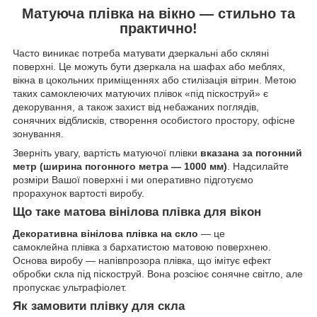
Матуюча плівка на вікно — стильно та
практично!
Часто виникає потреба матувати дзеркальні або скляні
поверхні. Це можуть бути дзеркала на шафах або меблях,
вікна в цокольних приміщеннях або стилізація вітрин. Метою
таких самоклеючих матуючих плівок «під піскоструй» є
декорування, а також захист від небажаних поглядів,
сонячних відблисків, створення особистого простору, офісне
зонування.
Зверніть увагу, вартість матуючої плівки
вказана за погонний
метр (ширина погонного метра — 1000 мм)
. Надсилайте
розміри Вашої поверхні і ми оперативно підготуємо
прорахунок вартості виробу.
Що таке матова вінілова плівка для вікон
Декоративна вінілова плівка на скло
— це
самоклейна плівка з бархатистою матовою поверхнею.
Основа виробу — напівпрозора плівка, що імітує ефект
обробки скла під піскоструй. Вона розсіює сонячне світло, але
пропускає ультрафіолет.
Як замовити плівку для скла