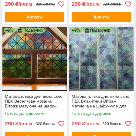
290
290
₴/пог.м
₴/пог.м
320 ₴/пог.м
320 ₴/пог.м
Купити
Купити
–9%
Подарунок
–9%
Подарунок
Матова плівка для вікна скло
Матова плівка для вікна скло
ПВХ Веселкова мозаїка
ПВХ Блакитний Вітраж
Вітраж матуюча на шафу-
матуюча на шафу-купе для
купе для дзеркала 1 пог.м
дзеркала 1 пог.м 1000х1000
Готово до відправки
Готово до відправки
1000х1000 мм
мм
290
290
₴/пог.м
₴/пог.м
320 ₴/пог.м
320 ₴/пог.м