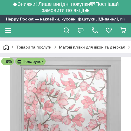
🔥
Знижки! Лише вигідні покупки
💸
Поспішай
замовити по акції
🔥
Happy Pocket ― наклейки, кухонні фартухи, 3Д-панелі, підл
Товари та послуги
Матові плівки для вікон та дзеркал
–9%
Подарунок