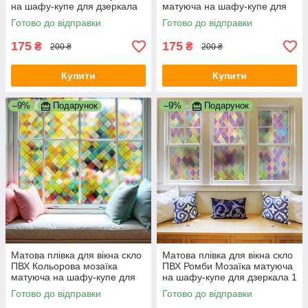
на шафу-купе для дзеркала
матуюча на шафу-купе для
1000х500 мм
дзеркала 1000х500 мм
Готово до відправки
Готово до відправки
175
175
₴
₴
200 ₴
200 ₴
Купити
Купити
–9%
Подарунок
–9%
Подарунок
Матова плівка для вікна скло
Матова плівка для вікна скло
ПВХ Кольорова мозаїка
ПВХ Ромби Мозаїка матуюча
матуюча на шафу-купе для
на шафу-купе для дзеркала 1
дзеркала 1 пог.м 1000х1000
пог.м 1000х1000 мм
Готово до відправки
Готово до відправки
мм