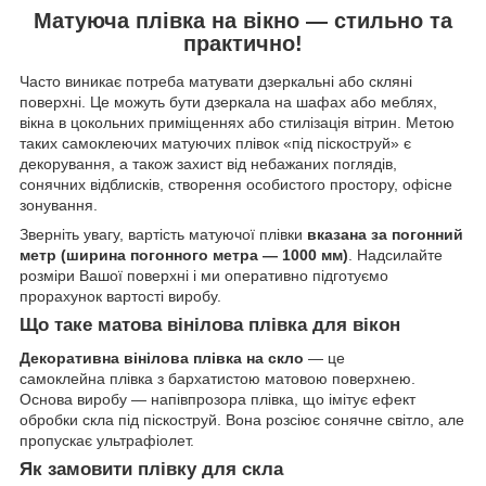
Матуюча плівка на вікно — стильно та
практично!
Часто виникає потреба матувати дзеркальні або скляні
поверхні. Це можуть бути дзеркала на шафах або меблях,
вікна в цокольних приміщеннях або стилізація вітрин. Метою
таких самоклеючих матуючих плівок «під піскоструй» є
декорування, а також захист від небажаних поглядів,
сонячних відблисків, створення особистого простору, офісне
зонування.
Зверніть увагу, вартість матуючої плівки
вказана за погонний
метр (ширина погонного метра — 1000 мм)
. Надсилайте
розміри Вашої поверхні і ми оперативно підготуємо
прорахунок вартості виробу.
Що таке матова вінілова плівка для вікон
Декоративна вінілова плівка на скло
— це
самоклейна плівка з бархатистою матовою поверхнею.
Основа виробу — напівпрозора плівка, що імітує ефект
обробки скла під піскоструй. Вона розсіює сонячне світло, але
пропускає ультрафіолет.
Як замовити плівку для скла