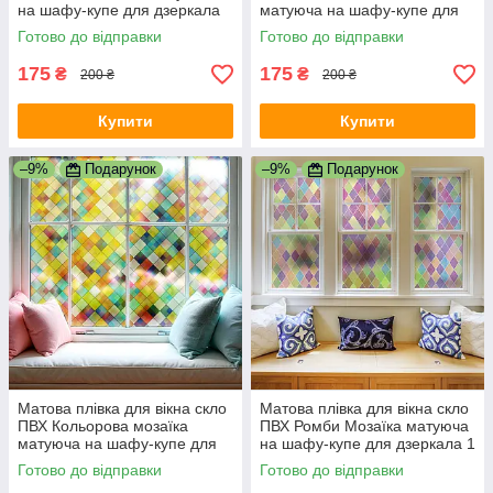
на шафу-купе для дзеркала
матуюча на шафу-купе для
1000х500 мм
дзеркала 1000х500 мм
Готово до відправки
Готово до відправки
175
175
₴
₴
200 ₴
200 ₴
Купити
Купити
–9%
Подарунок
–9%
Подарунок
Матова плівка для вікна скло
Матова плівка для вікна скло
ПВХ Кольорова мозаїка
ПВХ Ромби Мозаїка матуюча
матуюча на шафу-купе для
на шафу-купе для дзеркала 1
дзеркала 1 пог.м 1000х1000
пог.м 1000х1000 мм
Готово до відправки
Готово до відправки
мм