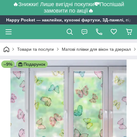
🔥
Знижки! Лише вигідні покупки
💸
Поспішай
замовити по акції
🔥
Happy Pocket ― наклейки, кухонні фартухи, 3Д-панелі, підл
Товари та послуги
Матові плівки для вікон та дзеркал
–9%
Подарунок