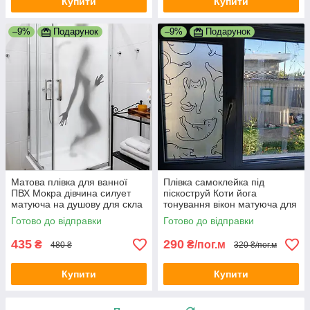
Купити
Купити
–9%
Подарунок
–9%
Подарунок
Матова плівка для ванної
Плівка самоклейка під
ПВХ Мокра дівчина силует
піскоструй Коти йога
матуюча на душову для скла
тонування вікон матуюча для
1000х1500 мм
вікон кошенята кіт 1 пог.м
Готово до відправки
Готово до відправки
1000х1000 мм
435
290
₴
₴/пог.м
480 ₴
320 ₴/пог.м
Купити
Купити