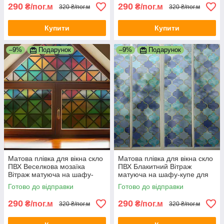
290
290
₴/пог.м
₴/пог.м
320 ₴/пог.м
320 ₴/пог.м
Купити
Купити
–9%
Подарунок
–9%
Подарунок
Матова плівка для вікна скло
Матова плівка для вікна скло
ПВХ Веселкова мозаїка
ПВХ Блакитний Вітраж
Вітраж матуюча на шафу-
матуюча на шафу-купе для
купе для дзеркала 1 пог.м
дзеркала 1 пог.м 1000х1000
Готово до відправки
Готово до відправки
1000х1000 мм
мм
290
290
₴/пог.м
₴/пог.м
320 ₴/пог.м
320 ₴/пог.м