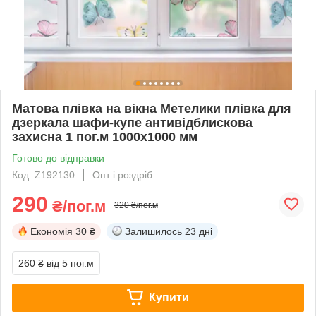
Матова плівка на вікна Метелики плівка для
дзеркала шафи-купе антивідблискова
захисна 1 пог.м 1000х1000 мм
Готово до відправки
Код: Z192130
Опт і роздріб
290
₴/пог.м
320 ₴/пог.м
Економія
30 ₴
Залишилось
23 дні
260 ₴
від 5 пог.м
Купити