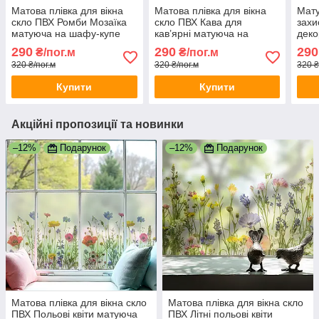
Матова плівка для вікна
Матова плівка для вікна
Мату
скло ПВХ Ромби Мозаїка
скло ПВХ Кава для
захи
матуюча на шафу-купе
кав’ярні матуюча на
деко
для дзеркала 1 пог.м
шафу-купе для дзеркала 1
дзер
290
290
290
₴/пог.м
₴/пог.м
1000х1000 мм
пог.м 1000х1000 мм
100
320 ₴/пог.м
320 ₴/пог.м
320 ₴
Купити
Купити
Акційні пропозиції та новинки
–12%
Подарунок
–12%
Подарунок
Матова плівка для вікна скло
Матова плівка для вікна скло
ПВХ Польові квіти матуюча
ПВХ Літні польові квіти