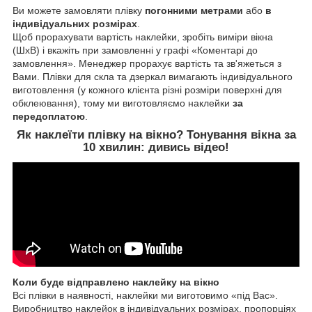
Ви можете замовляти плівку
погонними метрами
або
в
індивідуальних розмірах
.
Щоб прорахувати вартість наклейки, зробіть виміри вікна
(ШхВ) і вкажіть при замовленні у графі «Коментарі до
замовлення». Менеджер прорахує вартість та зв'яжеться з
Вами. Плівки для скла та дзеркал вимагають індивідуального
виготовлення (у кожного клієнта різні розміри поверхні для
обклеювання), тому ми виготовляємо наклейки
за
передоплатою
.
Як наклеїти
плівку на вікно
? Тонування вікна за
10 хвилин:
дивись відео!
Коли буде відправлено наклейку на вікно
Всі плівки в наявності, наклейки ми виготовимо «під Вас».
Виробництво наклейок в індивідуальних розмірах, пропорціях