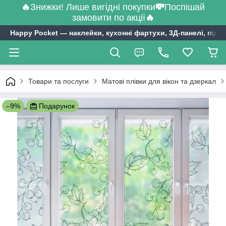
🔥
Знижки! Лише вигідні покупки
💸
Поспішай
замовити по акції
🔥
Happy Pocket ― наклейки, кухонні фартухи, 3Д-панелі, підл
Товари та послуги
Матові плівки для вікон та дзеркал
–9%
Подарунок