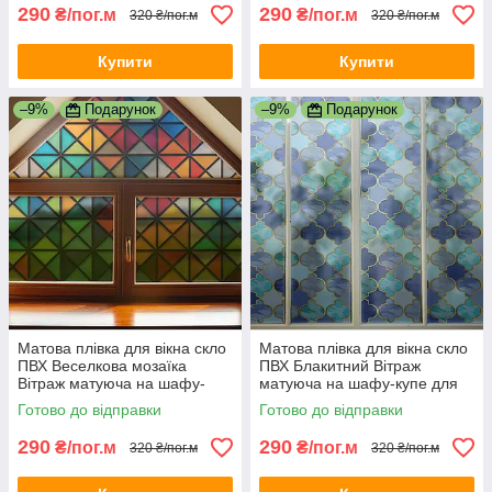
290
290
₴/пог.м
₴/пог.м
320 ₴/пог.м
320 ₴/пог.м
Купити
Купити
–9%
Подарунок
–9%
Подарунок
Матова плівка для вікна скло
Матова плівка для вікна скло
ПВХ Веселкова мозаїка
ПВХ Блакитний Вітраж
Вітраж матуюча на шафу-
матуюча на шафу-купе для
купе для дзеркала 1 пог.м
дзеркала 1 пог.м 1000х1000
Готово до відправки
Готово до відправки
1000х1000 мм
мм
290
290
₴/пог.м
₴/пог.м
320 ₴/пог.м
320 ₴/пог.м