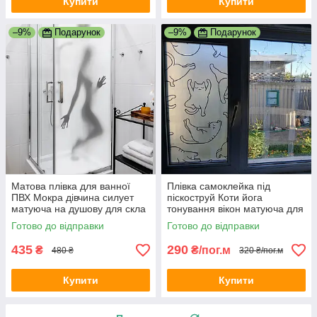
Купити
Купити
–9%
Подарунок
–9%
Подарунок
Матова плівка для ванної
Плівка самоклейка під
ПВХ Мокра дівчина силует
піскоструй Коти йога
матуюча на душову для скла
тонування вікон матуюча для
1000х1500 мм
вікон кошенята кіт 1 пог.м
Готово до відправки
Готово до відправки
1000х1000 мм
435
290
₴
₴/пог.м
480 ₴
320 ₴/пог.м
Купити
Купити