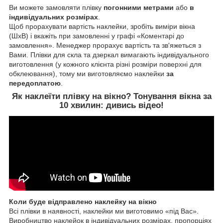
Ви можете замовляти плівку
погонними метрами
або
в
індивідуальних розмірах
.
Щоб прорахувати вартість наклейки, зробіть виміри вікна
(ШхВ) і вкажіть при замовленні у графі «Коментарі до
замовлення». Менеджер прорахує вартість та зв'яжеться з
Вами. Плівки для скла та дзеркал вимагають індивідуального
виготовлення (у кожного клієнта різні розміри поверхні для
обклеювання), тому ми виготовляємо наклейки
за
передоплатою
.
Як наклеїти
плівку на вікно
? Тонування вікна за
10 хвилин:
дивись відео!
Коли буде відправлено наклейку на вікно
Всі плівки в наявності, наклейки ми виготовимо «під Вас».
Виробництво наклейок в індивідуальних розмірах, пропорціях