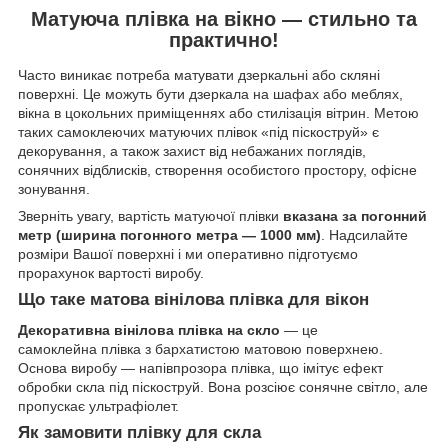
Матуюча плівка на вікно — стильно та
практично!
Часто виникає потреба матувати дзеркальні або скляні
поверхні. Це можуть бути дзеркала на шафах або меблях,
вікна в цокольних приміщеннях або стилізація вітрин. Метою
таких самоклеючих матуючих плівок «під піскоструй» є
декорування, а також захист від небажаних поглядів,
сонячних відблисків, створення особистого простору, офісне
зонування.
Зверніть увагу, вартість матуючої плівки
вказана за погонний
метр (ширина погонного метра — 1000 мм)
. Надсилайте
розміри Вашої поверхні і ми оперативно підготуємо
прорахунок вартості виробу.
Що таке матова вінілова плівка для вікон
Декоративна вінілова плівка на скло
— це
самоклейна плівка з бархатистою матовою поверхнею.
Основа виробу — напівпрозора плівка, що імітує ефект
обробки скла під піскоструй. Вона розсіює сонячне світло, але
пропускає ультрафіолет.
Як замовити плівку для скла