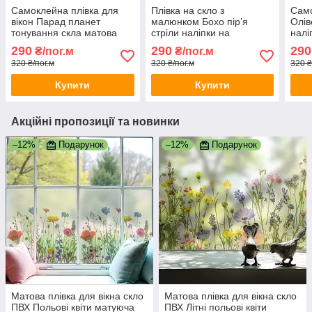
Самоклейна плівка для
Плівка на скло з
Само
вікон Парад планет
малюнком Бохо пір’я
Олів
тонування скла матова
стріли наліпки на
налі
зірки місяць космос 1
дзеркало вікно матова 1
тону
290
290
290
₴/пог.м
₴/пог.м
пог.м 1000х1000 мм
пог.м 1000х1000 мм
пог.
320 ₴/пог.м
320 ₴/пог.м
320 ₴
Купити
Купити
Акційні пропозиції та новинки
–12%
Подарунок
–12%
Подарунок
Матова плівка для вікна скло
Матова плівка для вікна скло
ПВХ Польові квіти матуюча
ПВХ Літні польові квіти