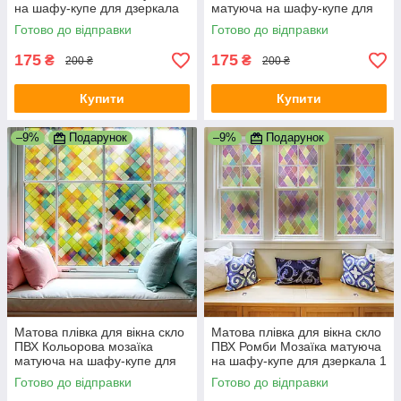
на шафу-купе для дзеркала
матуюча на шафу-купе для
1000х500 мм
дзеркала 1000х500 мм
Готово до відправки
Готово до відправки
175
175
₴
₴
200 ₴
200 ₴
Купити
Купити
–9%
Подарунок
–9%
Подарунок
Матова плівка для вікна скло
Матова плівка для вікна скло
ПВХ Кольорова мозаїка
ПВХ Ромби Мозаїка матуюча
матуюча на шафу-купе для
на шафу-купе для дзеркала 1
дзеркала 1 пог.м 1000х1000
пог.м 1000х1000 мм
Готово до відправки
Готово до відправки
мм