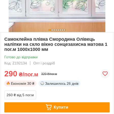
Самоклейна плівка Смородина Олівець
наліпки на скло вікно сонцезахисна матова 1
пог.м 1000х1000 мм
Готово до відправки
Код: Z192134
Опт і роздріб
290
₴/пог.м
320 ₴/пог.м
Економія
30 ₴
Залишилось
26 днів
260 ₴
від 5 пог.м
Купити