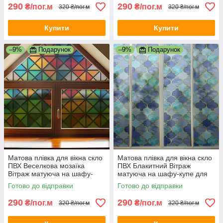
290
290
₴/пог.м
₴/пог.м
320 ₴/пог.м
320 ₴/пог.м
Купити
Купити
–9%
Подарунок
–9%
Подарунок
Матова плівка для вікна скло
Матова плівка для вікна скло
ПВХ Веселкова мозаїка
ПВХ Блакитний Вітраж
Вітраж матуюча на шафу-
матуюча на шафу-купе для
купе для дзеркала 1 пог.м
дзеркала 1 пог.м 1000х1000
Готово до відправки
Готово до відправки
1000х1000 мм
мм
290
290
₴/пог.м
₴/пог.м
320 ₴/пог.м
320 ₴/пог.м