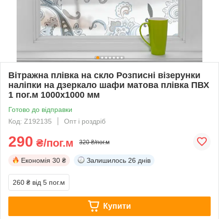
Вітражна плівка на скло Розписні візерунки
наліпки на дзеркало шафи матова плівка ПВХ
1 пог.м 1000х1000 мм
Готово до відправки
Код: Z192135
Опт і роздріб
290
₴/пог.м
320 ₴/пог.м
Економія
30 ₴
Залишилось
26 днів
260 ₴
від 5 пог.м
Купити