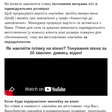
Ви можете замовляти плівку
погонними метрами
або
в
індивідуальних розмірах
.
Щоб прорахувати вартість наклейки, зробіть виміри вікна
(ШхВ) і вкажіть при замовленні у графі «Коментарі до
замовлення». Менеджер прорахує вартість та зв'яжеться з
Вами. Плівки для скла та дзеркал вимагають індивідуального
виготовлення (у кожного клієнта різні розміри поверхні для
обклеювання), тому ми виготовляємо наклейки
за
передоплатою
.
Як наклеїти
плівку на вікно
? Тонування вікна за
10 хвилин:
дивись відео!
Коли буде відправлено наклейку на вікно
Всі плівки в наявності, наклейки ми виготовимо «під Вас».
Виробництво наклейок в індивідуальних розмірах, пропорціях