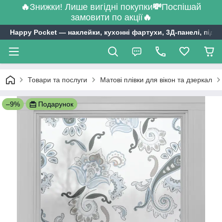
🔥
Знижки! Лише вигідні покупки
💸
Поспішай
замовити по акції
🔥
Happy Pocket ― наклейки, кухонні фартухи, 3Д-панелі, підл
Товари та послуги
Матові плівки для вікон та дзеркал
–9%
Подарунок