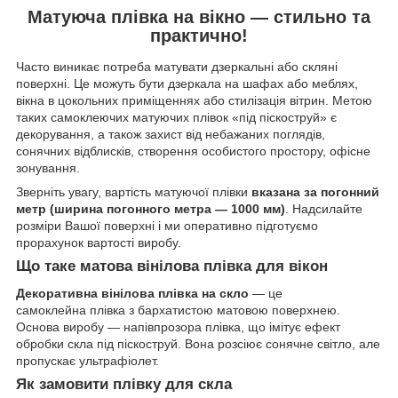
Матуюча плівка на вікно — стильно та
практично!
Часто виникає потреба матувати дзеркальні або скляні
поверхні. Це можуть бути дзеркала на шафах або меблях,
вікна в цокольних приміщеннях або стилізація вітрин. Метою
таких самоклеючих матуючих плівок «під піскоструй» є
декорування, а також захист від небажаних поглядів,
сонячних відблисків, створення особистого простору, офісне
зонування.
Зверніть увагу, вартість матуючої плівки
вказана за погонний
метр (ширина погонного метра — 1000 мм)
. Надсилайте
розміри Вашої поверхні і ми оперативно підготуємо
прорахунок вартості виробу.
Що таке матова вінілова плівка для вікон
Декоративна вінілова плівка на скло
— це
самоклейна плівка з бархатистою матовою поверхнею.
Основа виробу — напівпрозора плівка, що імітує ефект
обробки скла під піскоструй. Вона розсіює сонячне світло, але
пропускає ультрафіолет.
Як замовити плівку для скла