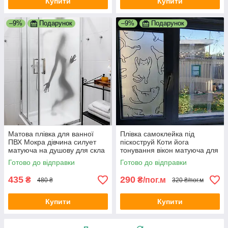
Купити
Купити
–9%
Подарунок
–9%
Подарунок
Матова плівка для ванної
Плівка самоклейка під
ПВХ Мокра дівчина силует
піскоструй Коти йога
матуюча на душову для скла
тонування вікон матуюча для
1000х1500 мм
вікон кошенята кіт 1 пог.м
Готово до відправки
Готово до відправки
1000х1000 мм
435
290
₴
₴/пог.м
480 ₴
320 ₴/пог.м
Купити
Купити