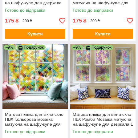
на шафу-купе для дзеркала
матуюча на шафу-купе для
1000х500 мм
дзеркала 1000х500 мм
Готово до відправки
Готово до відправки
175
175
₴
₴
200 ₴
200 ₴
Купити
Купити
–9%
Подарунок
–9%
Подарунок
Матова плівка для вікна скло
Матова плівка для вікна скло
ПВХ Кольорова мозаїка
ПВХ Ромби Мозаїка матуюча
матуюча на шафу-купе для
на шафу-купе для дзеркала 1
дзеркала 1 пог.м 1000х1000
пог.м 1000х1000 мм
Готово до відправки
Готово до відправки
мм