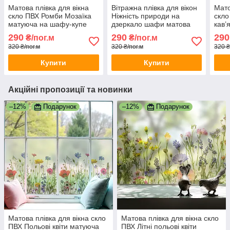
Матова плівка для вікна
Вітражна плівка для вікон
Мато
скло ПВХ Ромби Мозаїка
Ніжність природи на
скло
матуюча на шафу-купе
дзеркало шафи матова
кав’
для дзеркала 1 пог.м
метелики бабки ПВХ 1
шафу
290
290
290
₴/пог.м
₴/пог.м
1000х1000 мм
пог.м 1000х1000 мм
пог.
320 ₴/пог.м
320 ₴/пог.м
320 ₴
Купити
Купити
Акційні пропозиції та новинки
–12%
Подарунок
–12%
Подарунок
Матова плівка для вікна скло
Матова плівка для вікна скло
ПВХ Польові квіти матуюча
ПВХ Літні польові квіти