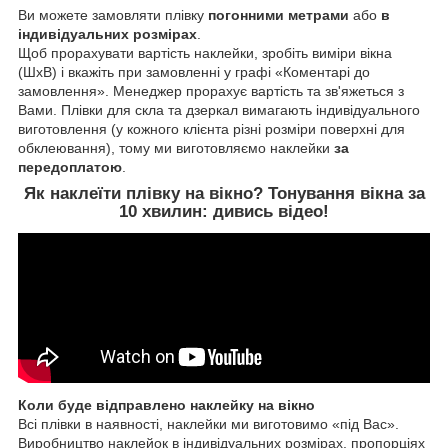
Ви можете замовляти плівку
погонними метрами
або
в
індивідуальних розмірах
.
Щоб прорахувати вартість наклейки, зробіть виміри вікна
(ШхВ) і вкажіть при замовленні у графі «Коментарі до
замовлення». Менеджер прорахує вартість та зв'яжеться з
Вами. Плівки для скла та дзеркал вимагають індивідуального
виготовлення (у кожного клієнта різні розміри поверхні для
обклеювання), тому ми виготовляємо наклейки
за
передоплатою
.
Як наклеїти
плівку на вікно
? Тонування вікна за
10 хвилин:
дивись відео!
Коли буде відправлено наклейку на вікно
Всі плівки в наявності, наклейки ми виготовимо «під Вас».
Виробництво наклейок в індивідуальних розмірах, пропорціях