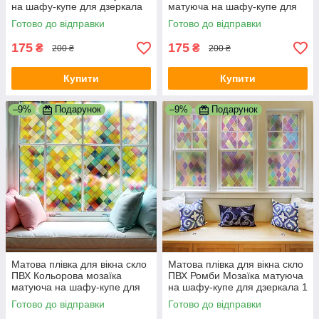
на шафу-купе для дзеркала
матуюча на шафу-купе для
1000х500 мм
дзеркала 1000х500 мм
Готово до відправки
Готово до відправки
175
175
₴
₴
200 ₴
200 ₴
Купити
Купити
–9%
Подарунок
–9%
Подарунок
Матова плівка для вікна скло
Матова плівка для вікна скло
ПВХ Кольорова мозаїка
ПВХ Ромби Мозаїка матуюча
матуюча на шафу-купе для
на шафу-купе для дзеркала 1
дзеркала 1 пог.м 1000х1000
пог.м 1000х1000 мм
Готово до відправки
Готово до відправки
мм