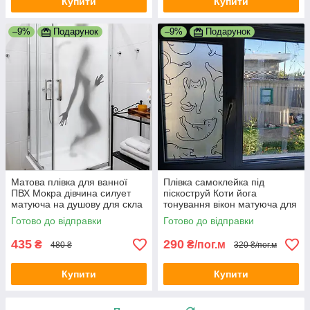
Купити
Купити
–9%
Подарунок
–9%
Подарунок
Матова плівка для ванної
Плівка самоклейка під
ПВХ Мокра дівчина силует
піскоструй Коти йога
матуюча на душову для скла
тонування вікон матуюча для
1000х1500 мм
вікон кошенята кіт 1 пог.м
Готово до відправки
Готово до відправки
1000х1000 мм
435
290
₴
₴/пог.м
480 ₴
320 ₴/пог.м
Купити
Купити