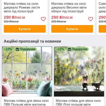
Матова плівка на скло
Матова плівка на скло
Само
дзеркало Рожеве листя
дзеркало Весняні квіти
скло
квіти під піскоструй
яблуні під піскоструй
дзер
самоклейка 1 пог.м
самоклейка 1 пог.м
під 
290
290
290
₴/пог.м
₴/пог.м
1000х1000 мм
1000х1000 мм
100
320 ₴/пог.м
320 ₴/пог.м
320 ₴
Купити
Купити
Акційні пропозиції та новинки
–12%
Подарунок
–12%
Подарунок
Матова плівка для вікна скло
Матова плівка для вікна скло
ПВХ Польові квіти матуюча
ПВХ Літні польові квіти