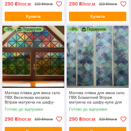
290
290
₴/пог.м
₴/пог.м
320 ₴/пог.м
320 ₴/пог.м
Купити
Купити
–9%
Подарунок
–9%
Подарунок
Матова плівка для вікна скло
Матова плівка для вікна скло
ПВХ Веселкова мозаїка
ПВХ Блакитний Вітраж
Вітраж матуюча на шафу-
матуюча на шафу-купе для
купе для дзеркала 1 пог.м
дзеркала 1 пог.м 1000х1000
Готово до відправки
Готово до відправки
1000х1000 мм
мм
290
290
₴/пог.м
₴/пог.м
320 ₴/пог.м
320 ₴/пог.м