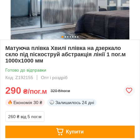
Матуюча плівка Хвилі плівка на дзеркало
скло під піскоструй абстракція лінії 1 пог.м
1000х1000 мм
Готово до відправки
Код: Z192155
Опт і роздріб
290
₴/пог.м
320 ₴/пог.м
Економія
30 ₴
Залишилось
24 дні
260 ₴
від 5 пог.м
Купити