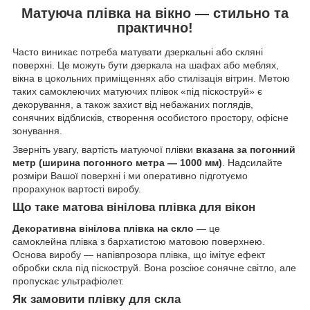
Матуюча плівка на вікно — стильно та
практично!
Часто виникає потреба матувати дзеркальні або скляні
поверхні. Це можуть бути дзеркала на шафах або меблях,
вікна в цокольних приміщеннях або стилізація вітрин. Метою
таких самоклеючих матуючих плівок «під піскоструй» є
декорування, а також захист від небажаних поглядів,
сонячних відблисків, створення особистого простору, офісне
зонування.
Зверніть увагу, вартість матуючої плівки
вказана за погонний
метр (ширина погонного метра — 1000 мм)
. Надсилайте
розміри Вашої поверхні і ми оперативно підготуємо
прорахунок вартості виробу.
Що таке матова вінілова плівка для вікон
Декоративна вінілова плівка на скло
— це
самоклейна плівка з бархатистою матовою поверхнею.
Основа виробу — напівпрозора плівка, що імітує ефект
обробки скла під піскоструй. Вона розсіює сонячне світло, але
пропускає ультрафіолет.
Як замовити плівку для скла