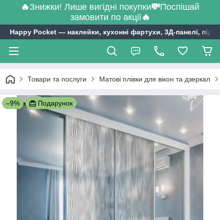
🔥
Знижки! Лише вигідні покупки
💸
Поспішай
замовити по акції
🔥
Happy Pocket ― наклейки, кухонні фартухи, 3Д-панелі, підл
Товари та послуги
Матові плівки для вікон та дзеркал
–9%
Подарунок