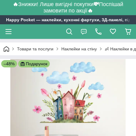
🔥
Знижки! Лише вигідні покупки
💸
Поспішай
замовити по акції
🔥
Happy Pocket ― наклейки, кухонні фартухи, 3Д-панелі, підл
Товари та послуги
Наклейки на стіну
👶 Наклейки в д
–48%
Подарунок