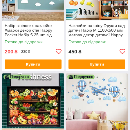
Набір вінілових наклейок
Наклейки на стіну Фрукти сад
Хмарки декор стін Happy
дитячі Набір M 1100х500 мм
Pocket Набір S 25 шт. від
матова декор дитячої Happy
85х55мм до 128х93мм білий
Pocket
Готово до відправки
Готово до відправки
матовий
200
450
₴
₴
230 ₴
Купити
Купити
Подарунок
Подарунок