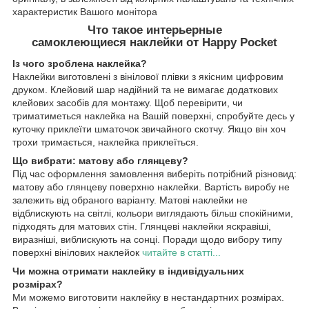
характеристик Вашого монітора
Что такое интерьерные
самоклеющиеся наклейки от Happy Pocket
Із чого зроблена наклейка?
Наклейки виготовлені з вінілової плівки з якісним цифровим
друком. Клейовий шар надійний та не вимагає додаткових
клейових засобів для монтажу. Щоб перевірити, чи
триматиметься наклейка на Вашій поверхні, спробуйте десь у
куточку приклеїти шматочок звичайного скотчу. Якщо він хоч
трохи тримається, наклейка приклеїться.
Що вибрати: матову або глянцеву?
Під час оформлення замовлення виберіть потрібний різновид:
матову або глянцеву поверхню наклейки. Вартість виробу не
залежить від обраного варіанту. Матові наклейки не
відблискують на світлі, кольори виглядають більш спокійними,
підходять для матових стін. Глянцеві наклейки яскравіші,
виразніші, виблискують на сонці. Поради щодо вибору типу
поверхні вінілових наклейок
читайте в статті...
Чи можна отримати наклейку в індивідуальних
розмірах?
Ми можемо виготовити наклейку в нестандартних розмірах.