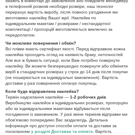
Вкажіть в коментарі до замовлення або повідомте менеджеру
в телефонній розмові необхідні розміри, наш технолог
перерахує вартість виробу, після повного узгодження ми
виготовимо наклейку Вашої мрії. Наклейки по
індивідуальним макетам / розмірами / нестандартної
комплектації / пропорцій виготовляються виключно за
передоплатою.
Чи можливе повернення і обмін?
Всі плівки мають сертифікат якості. Перед відправкою кожна
наклейка проходить огляд на наявність браку, неточностей.
Але все ж бувають ситуації, коли Вам потрібно повернути
наклейку. Ви можете безперешкодно повернути або обміняти
виріб в стандартних розмірах у строк до 14 днів після покупки
(не поширюється на індивідуальні замовлення). Вартість
доставки у разі повернення оплачує покупець.
Коли буде відправлена наклейка?
Термін надсилання наклейки —
1-2 робочих днів
.
Виробництво наклейок в індивідуальних розмірах, пропорціях
або за індивідуальними макетами відбувається після
погодження із замовником. У разі зміни термінів відправки ми
обов'язково попередимо Вас заздалегідь. Детальна
інформація про доступні способи оплати та доставки за
посиланням
у розділі Доставка та оплата
. Вартість