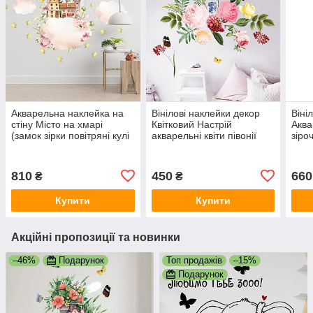
Акварельна наклейка на
Вінілові наклейки декор
Віні
стіну Місто на хмарі
Квітковий Настрій
Аква
(замок зірки повітряні кулі
акварельні квіти півонії
зіро
дитяча) Набір М 960х700
метелика Набір М
1100
мм матова
1100х500 мм матова
810
450
660
₴
₴
Купити
Купити
Акційні пропозиції та новинки
–46%
Подарунок
Топ продажів
–15%
Подарунок