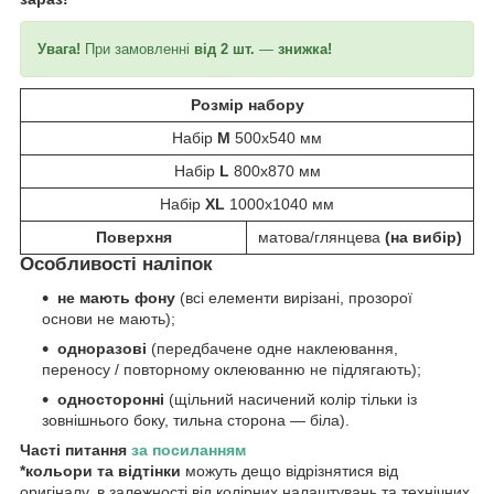
Увага!
При замовленні
від 2 шт.
—
знижка!
Розмір набору
Набір
М
500х540 мм
Набір
L
800х870 мм
Набір
XL
1000х1040 мм
Поверхня
матова/глянцева
(на вибір)
Особливості
наліпок
не мають фону
(всі елементи вирізані, прозорої
основи не мають);
одноразові
(передбачене одне наклеювання,
переносу / повторному оклеюванню не підлягають);
односторонні
(щільний насичений колір тільки із
зовнішнього боку, тильна сторона — біла).
Часті питання
за
посиланн
ям
*кольори та відтінки
можуть дещо відрізнятися від
оригіналу, в залежності від колірних налаштувань та технічних