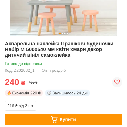
Акварельна наклейка Іграшкові будиночки
Набір М 500х540 мм квіти хмари декор
дитячий вініл самоклейка
Готово до відправки
Код: Z202082_1
Опт і роздріб
240
₴
460 ₴
Економія
220 ₴
Залишилось
24 дні
216 ₴
від 2 шт.
Купити