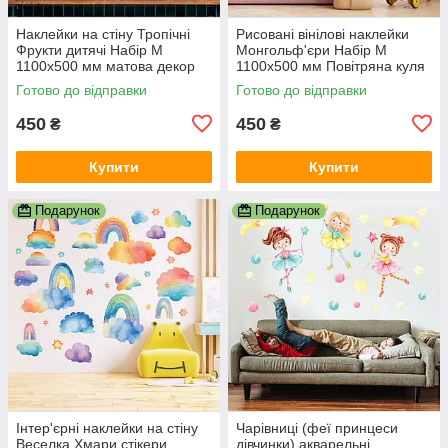
Наклейки на стіну Тропічні
Рисовані вінілові наклейки
Фрукти дитячі Набір M
Монгольф'єри Набір М
1100х500 мм матова декор
1100х500 мм Повітряна куля
дитячої Happy Pocket
літак хмари зірки матова
Готово до відправки
Готово до відправки
450
450
₴
₴
Купити
Купити
Подарунок
Подарунок
Інтер'єрні наклейки на стіну
Чарівниці (феї принцеси
Веселка Хмари стікери
дівчинки) акварельні