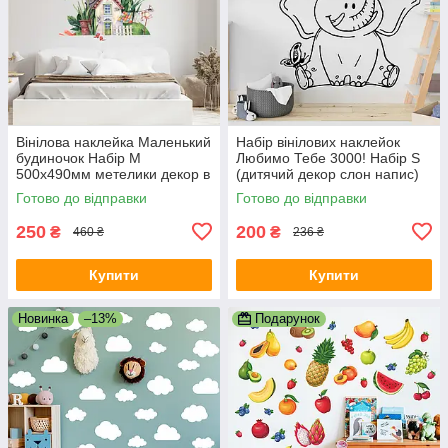
Вінілова наклейка Маленький
Набір вінілових наклейок
будиночок Набір М
Любимо Тебе 3000! Набір S
500х490мм метелики декор в
(дитячий декор слон напис)
дитячу ПВХ самоклейка
Happy Pocket Чорний
Готово до відправки
Готово до відправки
матова
матовий
250
200
₴
₴
460 ₴
236 ₴
Купити
Купити
Новинка
–13%
Подарунок