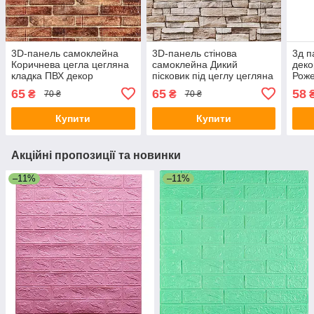
3D-панель самоклейна
3D-панель стінова
3д п
Коричнева цегла цегляна
самоклейна Дикий
деко
кладка ПВХ декор
пісковик під цеглу цегляна
Роже
700х770х2 мм стінова
кладка ПВХ декор м’яка
пане
65
65
58
₴
₴
70 ₴
70 ₴
м’яка плитка SW-
700х770х2мм SW-
700x
00001910
00001913
000
Купити
Купити
Акційні пропозиції та новинки
–11%
–11%