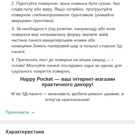
Підготуйте поверхню: вона повинна бути сухою, без
слідів пилу або жиру. Якщо потрібно, проґрунтуйте
поверхню глибокопроникною ґрунтовкою (уникайте
кварцових ґрунтовок).
За необхідності (під розетки, наприклад) або коли
поверхня має неправильну форму, виріжте зайві
частини панелі канцелярським ножем або
ножицями.Зніміть паперовий шар із тильної сторони 3д-
панелі.
Притисніть лист до поверхні на кілька секунд — і
готово! Монтуйте панелі послідовно одна за одною для
суцільного покриття поверхні
.
Happy Pocket — ваш інтернет-магазин
практичного декору!
М'які 3Д-панелі — можливість зробити ремонт цікавим, а
інтер'єр оригінальним!
Приховати
Характеристики