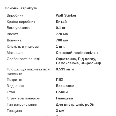
Основні атрибути
Виробник
Wall Sticker
Країна виробник
Китай
Вага упаковки
0.1 кг
Висота
770 мм
Довжина
700 мм
Кількість в упаковці
1 шт.
Матеріал
Спінений поліпропілен
Особливості панелі
Однотонна, Під цеглу,
Самоклеюча, 3D-рельєф
Площа, що покривається
0.539 кв.м
панеллю
Покриття
ПВХ
З'єднання
Безшовне
Стан
Новий
Структура поверхні
Глянцева
Тип використання
Для внутрішніх робіт
Товщина
3 мм