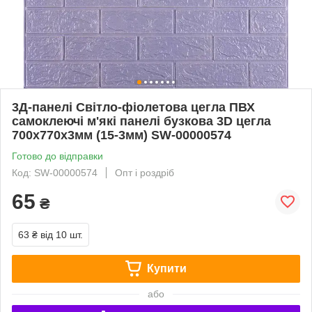
3Д-панелі Світло-фіолетова цегла ПВХ
самоклеючі м'які панелі бузкова 3D цегла
700x770x3мм (15-3мм) SW-00000574
Готово до відправки
Код: SW-00000574
Опт і роздріб
65
₴
63 ₴
від 10 шт.
Купити
або