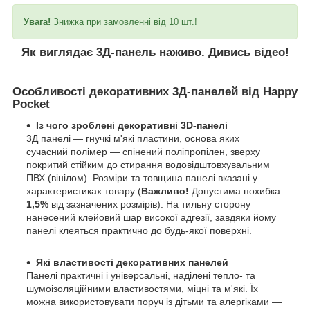
Увага!
Знижка при замовленні від 10 шт.!
Як виглядає 3Д-панель наживо. Дивись відео!
Особливості декоративних 3Д-панелей від Happy
Pocket
Із чого зроблені декоративні 3D-панелі
3Д панелі — гнучкі м'які пластини, основа яких
сучасний полімер — спінений поліпропілен, зверху
покритий стійким до стирання водовідштовхувальним
ПВХ (вінілом). Розміри та товщина панелі вказані у
характеристиках товару (
Важливо!
Допустима похибка
1,5%
від зазначених розмірів). На тильну сторону
нанесений клейовий шар високої адгезії, завдяки йому
панелі клеяться практично до будь-якої поверхні.
Які властивості декоративних панелей
Панелі практичні і універсальні, наділені тепло- та
шумоізоляційними властивостями, міцні та м'які. Їх
можна використовувати поруч із дітьми та алергіками —