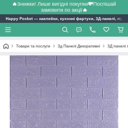
🔥
Знижки! Лише вигідні покупки
💸
Поспішай
замовити по акції
🔥
Happy Pocket ― наклейки, кухонні фартухи, 3Д-панелі, підл
Товари та послуги
3д Панелі Декоративні
3Д панелі 