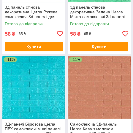
3д панель стінова
3д панель стінова
декоративна Цегла Рожева
декоративна Зелена Цегла
самоклеючі 3d панелі для
М'ята самоклеючі 3d панелі
стін декор 700x770x3 мм (4-
для стін 700x770x3мм (12-3)
Готово до відправки
Готово до відправки
3) SW-00000231
SW-00000233
58
58
₴
₴
65 ₴
65 ₴
Купити
Купити
–11%
–11%
3Д-панелі Бірюзова цегла
Самоклеюча 3Д-панель
ПВХ самоклеючі м'які панелі
Цегла Кава з молоком