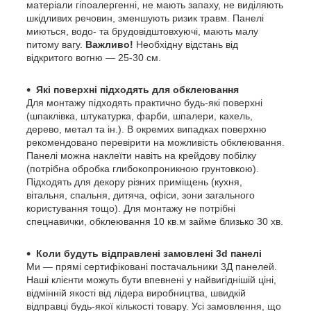
матеріали гіпоалергенні, не мають запаху, не виділяють
шкідливих речовин, зменшують ризик травм. Панелі
миються, водо- та брудовідштовхуючі, мають малу
питому вагу.
Важливо!
Необхідну відстань від
відкритого вогню — 25-30 см.
Які поверхні підходять для обклеювання
Для монтажу підходять практично будь-які поверхні
(шпаклівка, штукатурка, фарби, шпалери, кахель,
дерево, метал та ін.). В окремих випадках поверхню
рекомендовано перевірити на можливість обклеювання.
Панелі можна наклеїти навіть на крейдову побілку
(потрібна обробка глибокопроникною грунтовкою).
Підходять для декору різних приміщень (кухня,
вітальня, спальня, дитяча, офіси, зони загального
користування тощо). Для монтажу не потрібні
спецнавички, обклеювання 10 кв.м займе близько 30 хв.
Коли будуть відправлені замовлені 3d панелі
Ми — прямі сертифіковані постачальники 3Д панелей.
Наші клієнти можуть бути впевнені у найвигіднішій ціні,
відмінній якості від лідера виробництва, швидкій
відправці будь-якої кількості товару. Усі замовлення, що