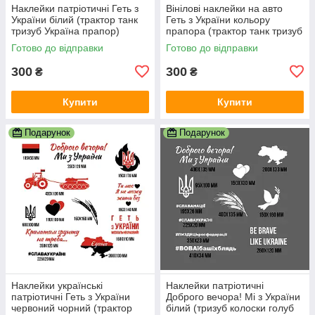
Наклейки патріотичні Геть з
Вінілові наклейки на авто
України білий (трактор танк
Геть з України кольору
тризуб Україна прапор)
прапора (трактор танк тризуб
матова
Україна прапор) матова
Готово до відправки
Готово до відправки
300
300
₴
₴
Купити
Купити
Подарунок
Подарунок
Наклейки українські
Наклейки патріотичні
патріотичні Геть з України
Доброго вечора! Мі з України
червоний чорний (трактор
білий (тризуб колоски голуб