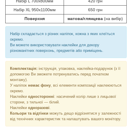
Набір L 700x800мм
420 грн
Набір ХL 950x1100мм
650 грн
Поверхня
матова/глянцева
(на вибір)
Набір складається з різних наліпок, кожна з яких клеїться
окремо.
Ви можете використовувати наклейки для декору
різноманітних поверхонь, предметів або приміщень.
Комплектація:
інструкція, упаковка, наклейка-подарунок (з її
допомогою Ви зможете потренуватись перед початком
монтажу).
У наліпок
немає фону
, всі елементи композиції наклеюються
окремо.
Наклейки
односторонні
: насичений колір лише з лицьової
сторони, з тильної ― білий.
Наклейки
одноразові
.
Кольори та відтінки
можуть дещо відрізнятися у залежності
від технічних характеристик та налаштувать вашого монітору.