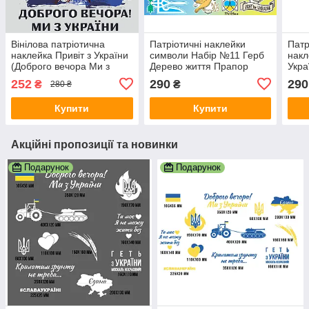
Вінілова патріотична
Патріотичні наклейки
Патр
наклейка Привіт з України
символи Набір №11 Герб
накл
(Доброго вечора Ми з
Дерево життя Прапор
Укра
України дівчина) матова
Голуб миру Україна
Все 
252
290
290
₴
₴
280 ₴
Набір М 520x440мм
матова Набір М
Наб
600x400мм
Купити
Купити
Акційні пропозиції та новинки
Подарунок
Подарунок