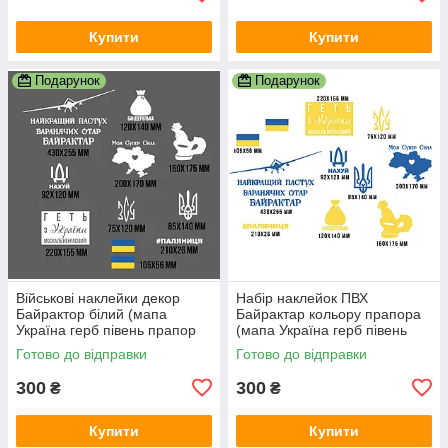
Купити
Купити
Подарунок
Подарунок
Військові наклейки декор
Набір наклейок ПВХ
Байрактор білий (мапа
Байрактар кольору прапора
Україна герб півень прапор
(мапа Україна герб півень
бандеролька) матова
прапор бандеролька) матова
Готово до відправки
Готово до відправки
300
300
₴
₴
Купити
Купити