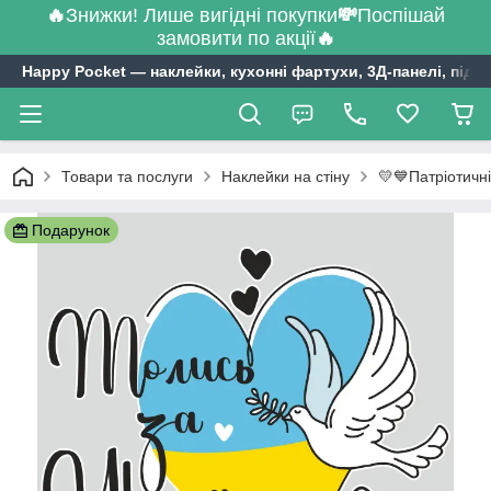
🔥
Знижки! Лише вигідні покупки
💸
Поспішай
замовити по акції
🔥
Happy Pocket ― наклейки, кухонні фартухи, 3Д-панелі, підл
Товари та послуги
Наклейки на стіну
💛💙Патріотичн
Подарунок