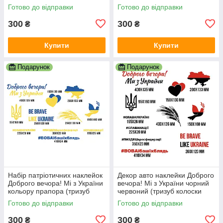
танк тризуб Україна прапор)
слава Україні) матова
Готово до відправки
Готово до відправки
матова
300
300
₴
₴
Купити
Купити
Подарунок
Подарунок
Набір патріотичних наклейок
Декор авто наклейки Доброго
Доброго вечора! Мі з України
вечора! Мі з України чорний
кольору прапора (тризуб
червоний (тризуб колоски
колоски голуб слава Україні)
голуб слава України) матова
Готово до відправки
Готово до відправки
матова
300
300
₴
₴