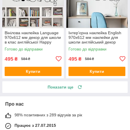
Вінілова наклейка Language
Інтер'єрна наклейка English
970х612 мм декор для школи
970х612 мм наклейки для
в клас англійської Happy
школи англійський декор
Pocket Чорний матовий
Happy Pocket Чорний
Готово до відправки
Готово до відправки
матовий
495
495
₴
₴
584 ₴
584 ₴
Купити
Купити
Показати ще
Про нас
98% позитивних з 289 відгуків за рік
Працює з 27.07.2015