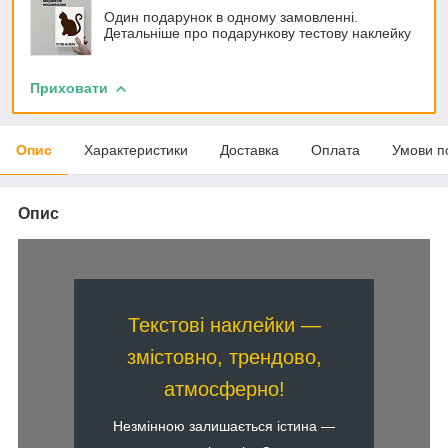
Один подарунок в одному замовленні.
Детальніше про подарункову тестову наклейку
Приховати
Опис
Характеристики
Доставка
Оплата
Умови п
Опис
Текстові наклейки —
змістовно, трендово,
атмосферно!
Незмінною залишається істина ―