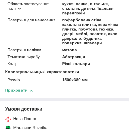
Область застосування
кухня, ванна, вітальня,
наліпки
спальня, дитяча, їдальня,
передпокій
Поверхня для нанесення
пофарбована стіна,
кахельна плитка, керамічна
плитка, побутова техніка,
двері, меблі, пластик, скло,
дзеркало, будь-яка
поверхня, шпалери
Поверхня наліпки
матова
Тематика виробу
Абстракція
Колір
Різні кольори
Користувальницькі характеристики
Розмір
1500х380 мм
Приховати
Умови доставки
Нова Пошта
Магазини Rozetka