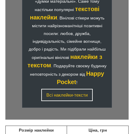
«думки матеріальні». Саме тому
текстові
настільки популярні
наклейки
. Вінілові стікери можуть
містити найрізноманітніші позитивні
посили: любов, дружба,
індивідуальність, сімейне вогнище,
добро і радість. Ми підібрали найбільш
наклейки з
оригінальні вінілові
текстом
. Подаруйте своєму будинку
Happy
неповторність з декором від
Pocket
!
Всі наклейки-тексти
Розмір наклейки
Ціна, грн