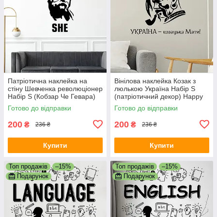
Патріотична наклейка на
Вінілова наклейка Козак з
стіну Шевченка революціонер
люлькою Україна Набір S
Набір S (Кобзар Че Гевара)
(патріотичний декор) Happy
Happy Pocket Чорний
Pocket Чорний матовий
Готово до відправки
Готово до відправки
матовий
200
200
₴
₴
236 ₴
236 ₴
Купити
Купити
Топ продажів
–15%
Топ продажів
–15%
Подарунок
Подарунок