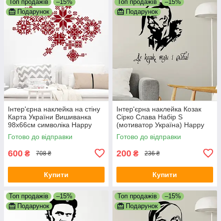
Топ продажів
–15%
Топ продажів
–15%
Подарунок
Подарунок
Інтер'єрна наклейка на стіну
Інтер'єрна наклейка Козак
Карта України Вишиванка
Сірко Слава Набір S
98х66см символіка Happy
(мотиватор Україна) Happy
Pocket Червоний матовий
Pocket Чорний матовий
Готово до відправки
Готово до відправки
600
200
₴
₴
708 ₴
236 ₴
Купити
Купити
Топ продажів
–15%
Топ продажів
–15%
Подарунок
Подарунок