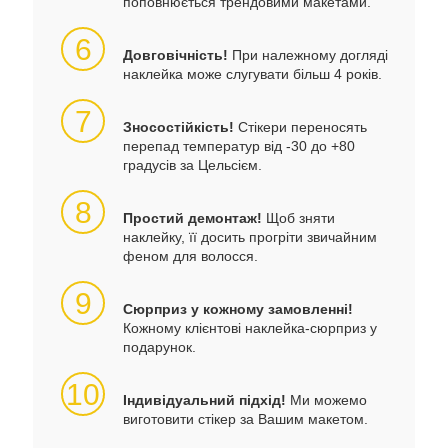
поповнюється трендовими макетами.
6
Довговічність!
При належному догляді
наклейка може слугувати більш 4 років.
7
Зносостійкість!
Стікери переносять
перепад температур від -30 до +80
градусів за Цельсієм.
8
Простий демонтаж!
Щоб зняти
наклейку, її досить прогріти звичайним
феном для волосся.
9
Сюрприз у кожному замовленні!
Кожному клієнтові наклейка-сюрприз у
подарунок.
10
Індивідуальний підхід!
Ми можемо
виготовити стікер за Вашим макетом.