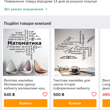
Повернення товару впродовж 14 днів за рахунок покупця
Всі умови повернення
Подібні товари компанії
Вінілова наклейка
Текстова наклейка для
Віні
Математика (декор
школи Історія
Lan
кабінету математики нуш
(оформлення кабінету
деко
хмара математичних
НУШ клас кабінет історії)
англ
645
500
495
₴
₴
формул матова
матова текст 970х770 мм
Чор
1110х1000 мм
Купити
Купити