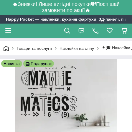
🔥
Знижки! Лише вигідні покупки
💸
Поспішай
замовити по акції
🔥
Happy Pocket ― наклейки, кухонні фартухи, 3Д-панелі, підл
👨🎓 Наклейки 
Товари та послуги
Наклейки на стіну
Новинка
Подарунок