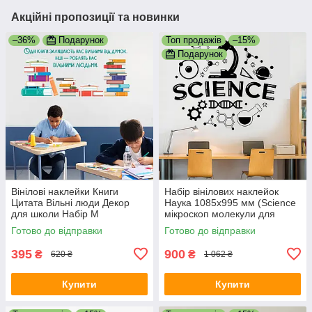
Акційні пропозиції та новинки
–36%
Подарунок
Топ продажів
–15%
Подарунок
Вінілові наклейки Книги
Набір вінілових наклейок
Цитата Вільні люди Декор
Наука 1085х995 мм (Sciеnce
для школи Набір М
мікроскоп молекули для
860х420мм матова
школи) Happy Pocket Чорний
Готово до відправки
Готово до відправки
матовий
395
900
₴
₴
620 ₴
1 062 ₴
Купити
Купити