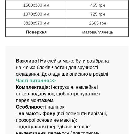
1500х380 мм
465 грн
1970х500 мм
725 грн
3820х970 мм
2665 грн
Поверхня
матова/глянець
Важливо!
Наклейка може бути розібрана
на кілька блоків-частин для зручності
складання. Докладніше описано в розділі
Часті питання >>
Комплектація:
інструкція, наклейка і
стікер-подарунок, щоб потренуватися
перед монтажем.
Особливості
наліпок:
-
не мають фону
(всі елементи вирізані,
прозорої основи не мають);
-
одноразові
(передбачене одне
наклеювання, переносу / повторному