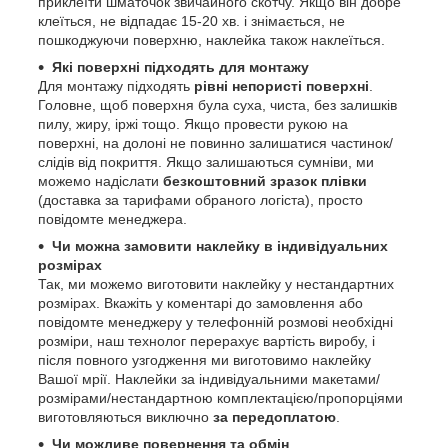
приклеїти шматочок звичайного скотчу. Якщо він добре
клеїться, не відпадає 15-20 хв. і знімається, не
пошкоджуючи поверхню, наклейка також наклеїться.
Які поверхні підходять для монтажу
Для монтажу підходять
рівні непористі поверхні
.
Головне, щоб поверхня була суха, чиста, без залишків
пилу, жиру, іржі тощо. Якщо провести рукою на
поверхні, на долоні не повинно залишатися частинок/
слідів від покриття. Якщо залишаються сумніви, ми
можемо надіслати
безкоштовний зразок плівки
(доставка за тарифами обраного логіста), просто
повідомте менеджера.
Чи можна замовити наклейку в індивідуальних
розмірах
Так, ми можемо виготовити наклейку у нестандартних
розмірах. Вкажіть у коментарі до замовлення або
повідомте менеджеру у телефонній розмові необхідні
розміри, наш технолог перерахує вартість виробу, і
після повного узгодження ми виготовимо наклейку
Вашої мрії. Наклейки за індивідуальними макетами/
розмірами/нестандартною комплектацією/пропорціями
виготовляються виключно
за передоплатою
.
Чи можливе повернення та обмін