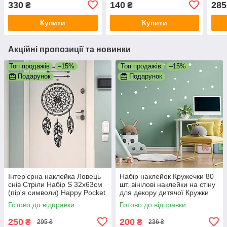
330
140
285
₴
₴
мм
мм
Купити
Купити
Акційні пропозиції та новинки
Топ продажів
–15%
Топ продажів
–15%
Подарунок
Подарунок
Інтер'єрна наклейка Ловець
Набір наклейок Кружечки 80
снів Стріли Набір S 32х63см
шт. вінілові наклейки на стіну
(пір'я символи) Happy Pocket
для декору дитячої Кружки
Чорний матовий
Сфери Сніг матовий Білий
Готово до відправки
Готово до відправки
250
200
₴
₴
295 ₴
236 ₴