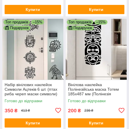
Купити
Купити
Топ продажів
–15%
Топ продажів
–15%
Подарунок
Подарунок
Набір вінілових наклейок
Вінілова наклейка
Символи Ацтеків 6 шт. (птах
Полінезійська маска Тотем
риба череп маски символи)
185х487 мм (Полінезія
Happy Pocket Чорний
символи) Happy Pocket
Готово до відправки
Готово до відправки
матовий
Чорний матовий
350
200
₴
₴
413 ₴
236 ₴
Купити
Купити