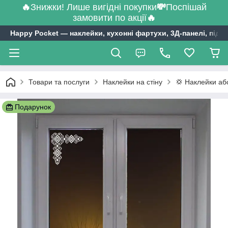
🔥
Знижки! Лише вигідні покупки
💸
Поспішай
замовити по акції
🔥
Happy Pocket ― наклейки, кухонні фартухи, 3Д-панелі, підл
Товари та послуги
Наклейки на стіну
💢 Наклейки аб
Подарунок