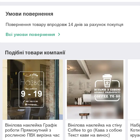
Умови повернення
Повернення товару впродовж 14 днів за рахунок покупця
Всі умови повернення
Подібні товари компанії
Вінілова наклейка Графік
Вінілова наклейка на стіну
Набі
роботи Прямокутний з
Coffee to go (Кава з собою
Коти
рослиною ПВХ вирізна час
Текст кави на винос)
круа
роботи матова 250х360
матова 250х260 мм
мато