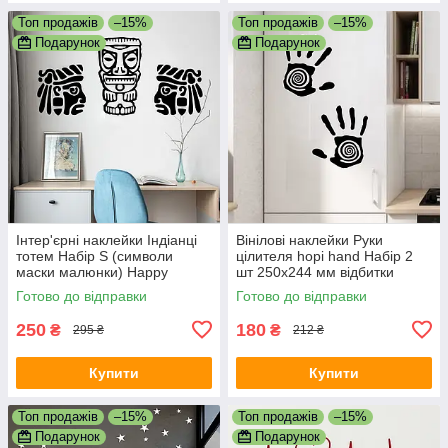
Топ продажів
–15%
Топ продажів
–15%
Подарунок
Подарунок
Інтер'єрні наклейки Індіанці
Вінілові наклейки Руки
тотем Набір S (символи
цілителя hopi hand Набір 2
маски малюнки) Happy
шт 250х244 мм відбитки
Pocket Чорний матовий
спіраль Happy Pocket Чорний
Готово до відправки
Готово до відправки
матовий
250
180
₴
₴
295 ₴
212 ₴
Купити
Купити
Топ продажів
–15%
Топ продажів
–15%
Подарунок
Подарунок