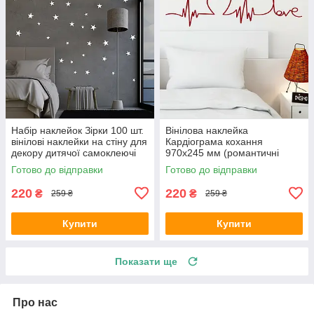
Набір наклейок Зірки 100 шт.
Вінілова наклейка
вінілові наклейки на стіну для
Кардіограма кохання
декору дитячої самоклеючі
970х245 мм (романтичні
ПВХ матова Білий
наклейки серце) Happy
Готово до відправки
Готово до відправки
Pocket Червоний матовий
220
220
₴
₴
259 ₴
259 ₴
Купити
Купити
Показати ще
Про нас