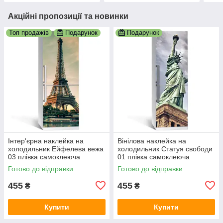
Акційні пропозиції та новинки
Топ продажів
Подарунок
Подарунок
Інтер'єрна наклейка на
Вінілова наклейка на
холодильник Ейфелева вежа
холодильник Статуя свободи
03 плівка самоклеюча
01 плівка самоклеюча
глянсова з ламінацією
глянсова з ламінацією
Готово до відправки
Готово до відправки
600х1800 мм
600х1800 мм
455
455
₴
₴
Купити
Купити