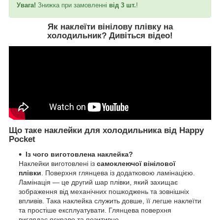
Увага!
Знижка при замовленні
від 3 шт.
!
Як наклеїти вінілову плівку на
холодильник?
Дивіться відео
!
Що таке наклейки для холодильника від Happy
Pocket
Із чого виготовлена наклейка?
Наклейки виготовлені із
самоклеючої вінілової
плівки
. Поверхня глянцева із додатковою ламінацією.
Ламінація — це другий шар плівки, який захищає
зображення від механічних пошкоджень та зовнішніх
впливів. Така наклейка служить довше, її легше наклеїти
та простіше експлуатувати. Глянцева поверхня
виглядає яскраво та позитивно.