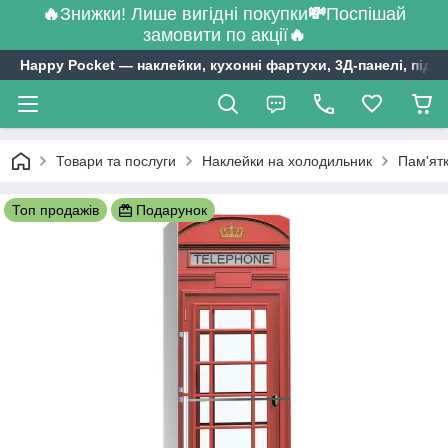
🔥
Знижки! Лише вигідні покупки
💸
Поспішай
замовити по акції
🔥
Happy Pocket ― наклейки, кухонні фартухи, 3Д-панелі, підл
Товари та послуги
Наклейки на холодильник
Пам'ятк
Топ продажів
Подарунок