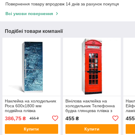
Повернення товару впродовж 14 днів за рахунок покупця
Всі умови повернення
Подібні товари компанії
Наклейка на холодильник
Вінілова наклейка на
Накл
Роса 600х1800 мм
холодильник Телефонна
Ейф
подвійна плівка
будка глянцева плівка з
ламі
ламінована фотодрук
ламінацією 600х1800 мм
накл
386,75
455
455
₴
₴
455 ₴
кульбаби краплі води
600
Купити
Купити