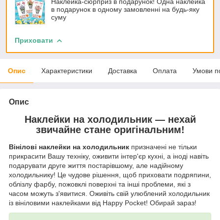
Наклейка-сюрприз в подарунок! Одна наклейка
в подарунок в одному замовленні на будь-яку
суму
Приховати
Опис
Характеристики
Доставка
Оплата
Умови п
Опис
Наклейки на холодильник — нехай
звичайне стане оригінальним!
Вінілові наклейки на холодильник
призначені не тільки
прикрасити Вашу техніку, оживити інтер'єр кухні, а іноді навіть
подарувати друге життя постарівшому, але надійному
холодильнику! Це чудове рішення, щоб приховати подряпини,
облізлу фарбу, пожовклі поверхні та інші проблеми, які з
часом можуть з'явитися. Оживіть свій улюблений холодильник
із вініловими наклейками від Happy Pocket! Обирай зараз!