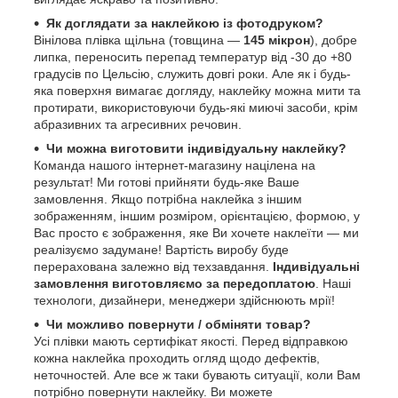
Як доглядати за наклейкою із фотодруком?
Вінілова плівка щільна (товщина —
145 мікрон
), добре
липка, переносить перепад температур від -30 до +80
градусів по Цельсію, служить довгі роки. Але як і будь-
яка поверхня вимагає догляду, наклейку можна мити та
протирати, використовуючи будь-які миючі засоби, крім
абразивних та агресивних речовин.
Чи можна виготовити індивідуальну наклейку?
Команда нашого інтернет-магазину націлена на
результат! Ми готові прийняти будь-яке Ваше
замовлення. Якщо потрібна наклейка з іншим
зображенням, іншим розміром, орієнтацією, формою, у
Вас просто є зображення, яке Ви хочете наклеїти — ми
реалізуємо задумане! Вартість виробу буде
перерахована залежно від техзавдання.
Індивідуальні
замовлення виготовляємо за передоплатою
. Наші
технологи, дизайнери, менеджери здійснюють мрії!
Чи можливо повернути / обміняти товар?
Усі плівки мають сертифікат якості. Перед відправкою
кожна наклейка проходить огляд щодо дефектів,
неточностей. Але все ж таки бувають ситуації, коли Вам
потрібно повернути наклейку. Ви можете