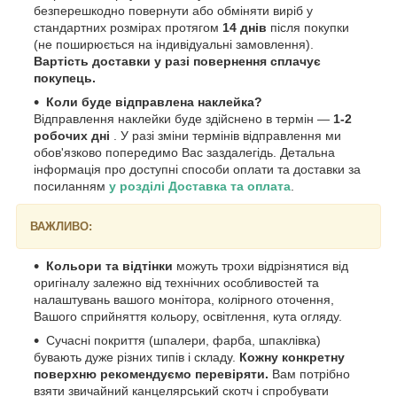
безперешкодно повернути або обміняти виріб у
стандартних розмірах протягом
14 днів
після покупки
(не поширюється на індивідуальні замовлення).
Вартість доставки у разі повернення сплачує
покупець.
Коли буде відправлена наклейка?
Відправлення наклейки буде здійснено в термін —
1-2
робочих дні
. У разі зміни термінів відправлення ми
обов'язково попередимо Вас заздалегідь. Детальна
інформація про доступні способи оплати та доставки за
посиланням
у розділі Доставка та оплата
.
ВАЖЛИВО:
Кольори та відтінки
можуть трохи відрізнятися від
оригіналу залежно від технічних особливостей та
налаштувань вашого монітора, колірного оточення,
Вашого сприйняття кольору, освітлення, кута огляду.
Сучасні покриття (шпалери, фарба, шпаклівка)
бувають дуже різних типів і складу.
Кожну конкретну
поверхню рекомендуємо перевіряти.
Вам потрібно
взяти звичайний канцелярський скотч і спробувати