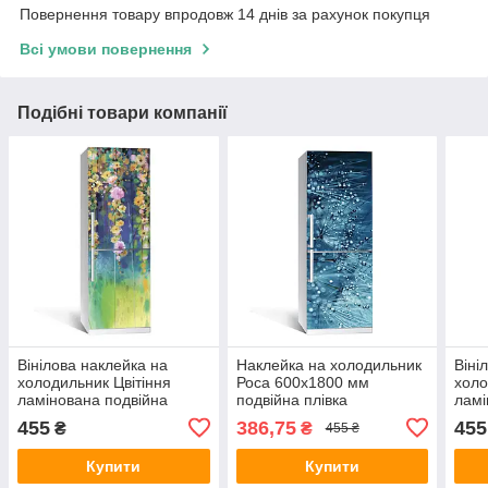
Повернення товару впродовж 14 днів за рахунок покупця
Всі умови повернення
Подібні товари компанії
Вінілова наклейка на
Наклейка на холодильник
Віні
холодильник Цвітіння
Роса 600х1800 мм
холо
ламінована подвійна
подвійна плівка
ламі
плівка самоклеючий
ламінована фотодрук
плів
455
386,75
455
₴
₴
455 ₴
фотодрук 600х1800 мм
кульбаби краплі води
фот
Купити
Купити