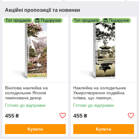
Акційні пропозиції та новинки
Топ продажів
Подарунок
Топ продажів
Подарунок
Вінілова наклейка на
Наклейка на холодильник
холодильник Японія
Умиротворення подвійна
ламінована декор
плівка, що ламінує,
холодильників наклейки з
самоклеючий фотодрук
Готово до відправки
Готово до відправки
принтом 600х1800 мм
600х1800 мм
455
455
₴
₴
Купити
Купити