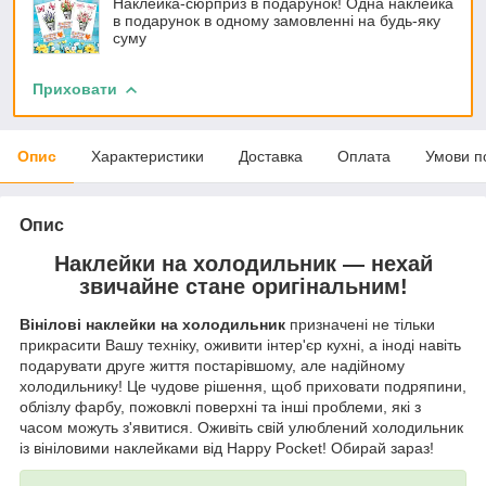
Наклейка-сюрприз в подарунок! Одна наклейка
в подарунок в одному замовленні на будь-яку
суму
Приховати
Опис
Характеристики
Доставка
Оплата
Умови п
Опис
Наклейки на холодильник — нехай
звичайне стане оригінальним!
Вінілові наклейки на холодильник
призначені не тільки
прикрасити Вашу техніку, оживити інтер'єр кухні, а іноді навіть
подарувати друге життя постарівшому, але надійному
холодильнику! Це чудове рішення, щоб приховати подряпини,
облізлу фарбу, пожовклі поверхні та інші проблеми, які з
часом можуть з'явитися. Оживіть свій улюблений холодильник
із вініловими наклейками від Happy Pocket! Обирай зараз!