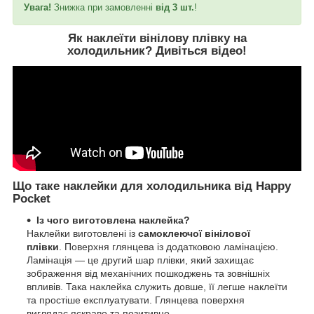
Увага!
Знижка при замовленні
від 3 шт.
!
Як наклеїти вінілову плівку на
холодильник?
Дивіться відео
!
Що таке наклейки для холодильника від Happy
Pocket
Із чого виготовлена наклейка?
Наклейки виготовлені із
самоклеючої вінілової
плівки
. Поверхня глянцева із додатковою ламінацією.
Ламінація — це другий шар плівки, який захищає
зображення від механічних пошкоджень та зовнішніх
впливів. Така наклейка служить довше, її легше наклеїти
та простіше експлуатувати. Глянцева поверхня
виглядає яскраво та позитивно.