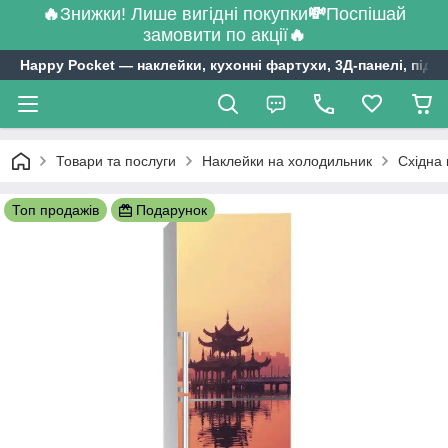
🔥
Знижки! Лише вигідні покупки
💸
Поспішай
замовити по акції
🔥
Happy Pocket ― наклейки, кухонні фартухи, 3Д-панелі, підл
Товари та послуги
Наклейки на холодильник
Східна 
Топ продажів
Подарунок