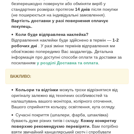
безперешкодно повернути або обміняти виріб у
стандартних розмірах протягом
14 днів
після покупки
(не поширюється на індивідуальні замовлення).
Вартість доставки у разі повернення сплачує
покупець.
Коли буде відправлена наклейка?
Відправлення наклейки буде здійснено в термін —
1-2
робочих дні
. У разі зміни термінів відправлення ми
обов'язково попередимо Вас заздалегідь. Детальна
інформація про доступні способи оплати та доставки за
посиланням
у розділі Доставка та оплата
.
ВАЖЛИВО:
Кольори та відтінки
можуть трохи відрізнятися від
оригіналу залежно від технічних особливостей та
налаштувань вашого монітора, колірного оточення,
Вашого сприйняття кольору, освітлення, кута огляду.
Сучасні покриття (шпалери, фарба, шпаклівка)
бувають дуже різних типів і складу.
Кожну конкретну
поверхню рекомендуємо перевіряти.
Вам потрібно
взяти звичайний канцелярський скотч і спробувати