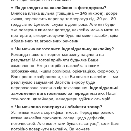
Як доглядати за наклейкою із фотодруком?
Вінілова плівка щільна (товщина —
145 мікрон
), добре
липка, переносить перепад температур від -30 до +80
градусів по Цельсію, служить довгі роки. Але як і будь-
яка поверхня вимагає догляду, наклейку можна мити та
протирати, використовуючи будь-які миючі засоби, крім
абразивних та агресивних речовин.
Чи можна виготовити індивідуальну наклейку?
Команда нашого інтернет-магазину націлена на
результат! Ми готові прийняти будь-яке Ваше
замовлення. Якщо потрібна наклейка з іншим
зображенням, іншим розміром, орієнтацією, формою, у
Вас просто є зображення, яке Ви хочете наклеїти — ми
реалізуємо задумане! Вартість виробу буде
перерахована залежно від техзавдання.
Індивідуальні
замовлення виготовляємо за передоплатою
. Наші
технологи, дизайнери, менеджери здійснюють мрії!
Чи можливо повернути / обміняти товар?
Усі плівки мають сертифікат якості. Перед відправкою
кожна наклейка проходить огляд щодо дефектів,
неточностей. Але все ж таки бувають ситуації, коли Вам
потрібно повернути наклейку. Ви можете