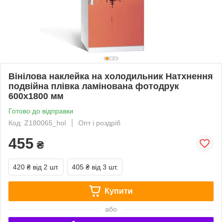
Вінілова наклейка на холодильник Натхнення
подвійна плівка ламінована фотодрук
600х1800 мм
Готово до відправки
Код: Z180065_hol
Опт і роздріб
455
₴
420 ₴
від 2 шт.
405 ₴
від 3 шт.
Купити
або