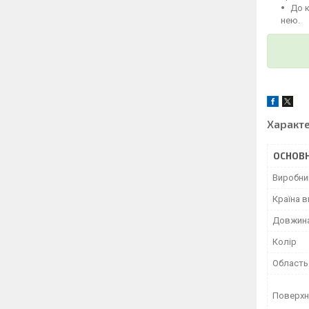
До 
нею.
Характ
ОСНОВН
Виробни
Країна 
Довжин
Колір
Область
Поверхн