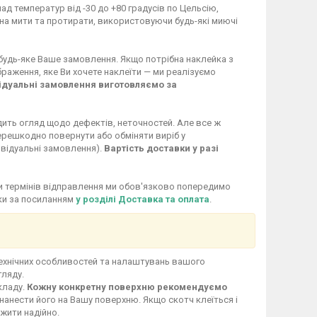
ад температур від -30 до +80 градусів по Цельсію,
жна мити та протирати, використовуючи будь-які миючі
 будь-яке Ваше замовлення. Якщо потрібна наклейка з
раження, яке Ви хочете наклеїти — ми реалізуємо
ідуальні замовлення виготовляємо за
дить огляд щодо дефектів, неточностей. Але все ж
перешкодно повернути або обміняти виріб у
ивідуальні замовлення).
Вартість доставки у разі
іни термінів відправлення ми обов'язково попередимо
вки за посиланням
у розділі Доставка та оплата
.
технічних особливостей та налаштувань вашого
гляду.
кладу.
Кожну конкретну поверхню рекомендуємо
нанести його на Вашу поверхню. Якщо скотч клеїться і
ужити надійно.