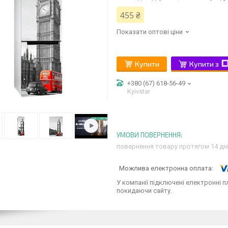
455 ₴
Показати оптові ціни
Купити
Купити з
+380 (67) 618-56-49
Kyivstar
повернення товару протягом 14 дн
У компанії підключені електронні п
покидаючи сайту.