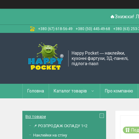
🔥
Знижки! Л
+380 (67) 618-56-49
+380 (50) 445-49-68
+380 (63) 253-
Happy Pocket ― наклейки,
кухонні фартухи, 3Д-панелі,
підлога-пазл
Головна
Каталог товарів
Про компанію
Всі товари
📌 РОЗПРОДАЖ СКЛАДУ 1=2
Под
Наклейки на стіну