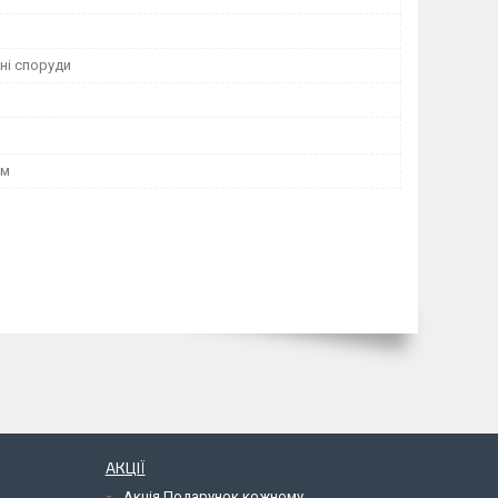
ні споруди
мм
АКЦІЇ
Акція Подарунок кожному