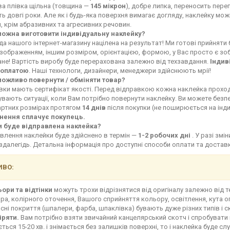
ва плівка щільна (товщина —
145 мікрон
), добре липка, переносить переп
ь довгі роки. Але як і будь-яка поверхня вимагає догляду, наклейку мо
, крім абразивних та агресивних речовин.
можна виготовити індивідуальну наклейку?
а нашого інтернет-магазину націлена на результат! Ми готові прийняти
зображенням, іншим розміром, орієнтацією, формою, у Вас просто є зоб
не! Вартість виробу буде перерахована залежно від техзавдання.
Індив
оплатою
. Наші технологи, дизайнери, менеджери здійснюють мрії!
можливо повернути / обміняти товар?
івки мають сертифікат якості. Перед відправкою кожна наклейка прохо
увають ситуації, коли Вам потрібно повернути наклейку. Ви можете без
артних розмірах протягом
14 днів
після покупки (не поширюється на інд
нення сплачує покупець.
и буде відправлена наклейка?
влення наклейки буде здійснено в термін —
1-2 робочих дні
. У разі зм
здалегідь. Детальна інформація про доступні способи оплати та доста
ВО:
ьори та відтінки
можуть трохи відрізнятися від оригіналу залежно від 
ра, колірного оточення, Вашого сприйняття кольору, освітлення, кута о
сні покриття (шпалери, фарба, шпаклівка) бувають дуже різних типів і с
іряти.
Вам потрібно взяти звичайний канцелярський скотч і спробувати 
ться 15-20 хв. і знімається без залишків поверхні, то і наклейка буде сл