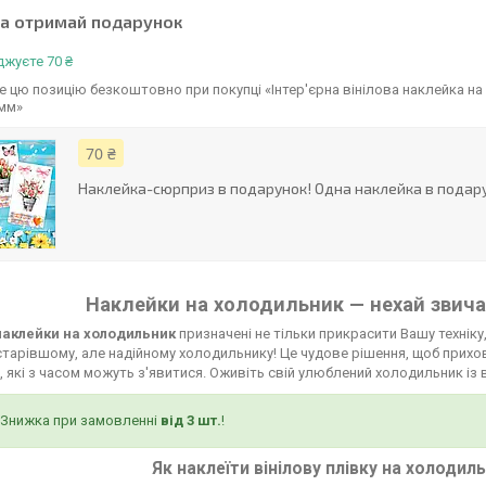
та отримай подарунок
жуєте 70 ₴
 цю позицію безкоштовно при покупці «Інтер'єрна вінілова наклейка на
 мм»
70 ₴
Наклейка-сюрприз в подарунок! Одна наклейка в подару
Наклейки на холодильник — нехай звича
 наклейки на холодильник
призначені не тільки прикрасити Вашу техніку,
тарівшому, але надійному холодильнику! Це чудове рішення, щоб прихов
 які з часом можуть з'явитися. Оживіть свій улюблений холодильник із 
Знижка при замовленні
від 3 шт.
!
Як наклеїти вінілову плівку на холодил