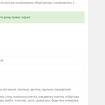
д початком оклеювання обов'язково ознайомтесь з
ля дому прямо зараз!
ket
на, вітальня, спальня, дитяча, їдальня, передпокій
а стіна, кахельна плитка, керамічна плитка, побутова
вері, меблі, пластик, скло, дзеркало, будь-яка поверхня,