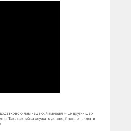
 додатковою ламінацією. Ламінація — це другий шар
вів. Така наклейка служить довше, її легше наклеїти
о.