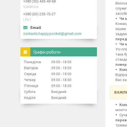
+380 (50) 445-49-68
Вініло
Vodafone
служит
засоби
+380 (63) 253-73-27
Чи 
Life:)
Команд
іншим 
contacts.happy.pocket@gmail.com
задума
перед
Чи 
Усі пл
Графік роботи
таки б
станд
Понеділок
09:00
18:00
повер
Вівторок
09:00
18:00
Кол
Середа
09:00
18:00
Відпра
Вас за
Четвер
09:00
18:00
Пʼятниця
09:00
18:00
Субота
Вихідний
ВАЖЛИ
Неділя
Вихідний
Кол
моніто
Суча
перев
тримає