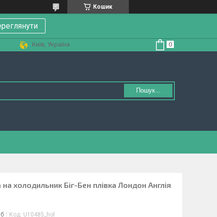
Кошик
реглянути
Київ, Україна
Пошук...
а на холодильник Біг-Бен плівка Лондон Англія
іб
Код:
U10485_hol