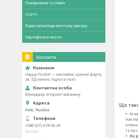
Повернення та обмін
Статті
Відео-приклади монтажу декору
Сертифікати якості
Контакти
Happy Pocket ― наклейки, кухонні фарту
хи, 3Д-панелі, підлога-пазл
Менеджер інтернет-магазину
Що таке
Київ, Україна
Із 
Наклей
плівки
+380 (67) 618-56-49
та про
Kyivstar
Як 