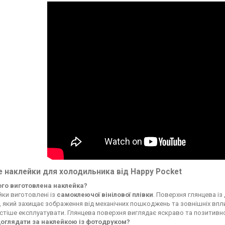
 наклейки для холодильника від Happy Pocket
чого виготовлена наклейка?
ки виготовлені із
самоклеючої вінілової плівки
. Поверхня глянцева із
, який захищає зображення від механічних пошкоджень та зовнішніх впли
стіше експлуатувати. Глянцева поверхня виглядає яскраво та позитивн
доглядати за наклейкою із фотодруком?