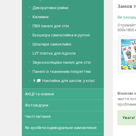
Замов 
Декоративні рейки
Килимки
Ви заощад
Отримайте
ПВХ панелі для стін
600х1800
Екошкіра самоклейка в рулоні
Шпалери самоклейні
LVT плитка для підлоги
Звукоізоляційні панелі для стін
Панелі із тканинним покриттям
👨🎓 Наклейки для школи, у клас
Вінілові
АКЦІЇ та новини
життя пос
проблеми,
Фотовідгуки
Часті питання
Увага!
Як зробити індивідуальне замовлення