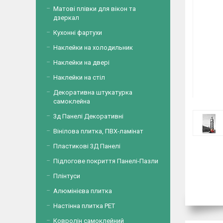
Матові плівки для вікон та
дзеркал
Кухонні фартухи
Наклейки на холодильник
Наклейки на двері
Наклейки на стіл
Декоративна штукатурка
самоклейна
3д Панелі Декоративні
Вінілова плитка, ПВХ-ламінат
Пластикові 3Д Панелі
Підлогове покриття Панелі-Пазли
Плінтуси
Алюмінієва плитка
Настінна плитка PET
Ковролін самоклейний