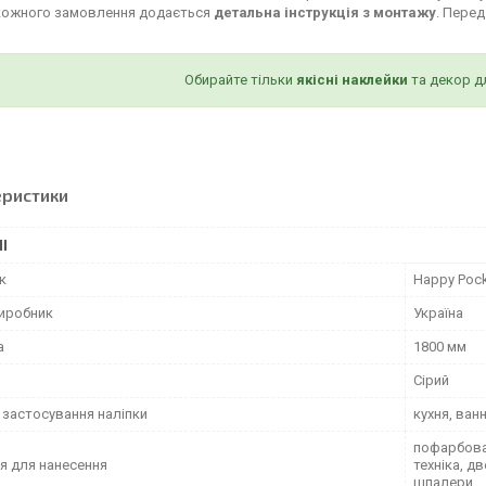
кожного замовлення додається
детальна інструкція з монтажу
. Пере
Обирайте тільки
якісні наклейки
та декор д
еристики
І
к
Happy Poc
виробник
Україна
а
1800 мм
Сірий
 застосування наліпки
кухня, ван
пофарбован
я для нанесення
техніка, д
шпалери