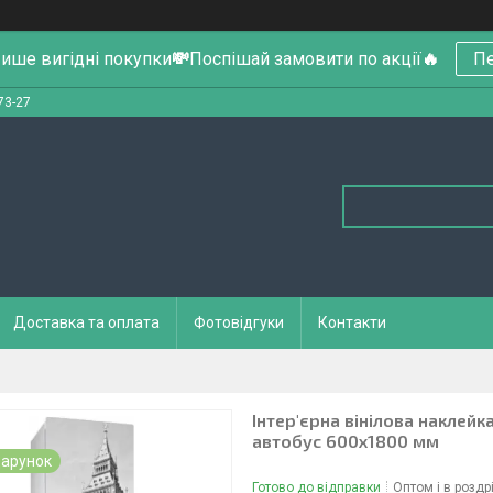
ише вигідні покупки
💸
Поспішай замовити по акції
🔥
Пе
73-27
Доставка та оплата
Фотовідгуки
Контакти
Інтер'єрна вінілова наклейк
автобус 600х1800 мм
арунок
Готово до відправки
Оптом і в роздр