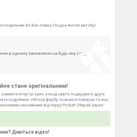
 холодильник Біг-Бен плівка Лондон Англія автобус
нок в одному замовленні на будь-яку суму
йне стане оригінальним!
 оживити інтер'єр кухні, а іноді навіть подарувати друге
ати подряпини, облізлу фарбу, пожовклі поверхні та інші
вініловими наклейками від Happy Pocket! Обирай зараз!
ьник?
Дивіться відео
!