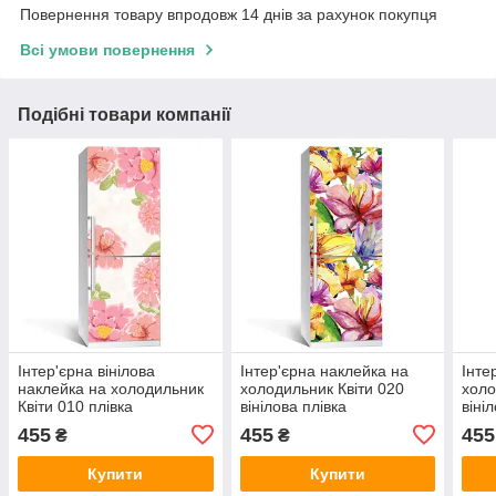
Повернення товару впродовж 14 днів за рахунок покупця
Всі умови повернення
Подібні товари компанії
Інтер'єрна вінілова
Інтер'єрна наклейка на
Інте
наклейка на холодильник
холодильник Квіти 020
холо
Квіти 010 плівка
вінілова плівка
віні
самоклеюча глянець з
самоклеюча глянець з
глян
455
455
455
₴
₴
ламінацією 600х1800 мм
ламінацією 600х1800 мм
600
Купити
Купити