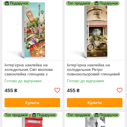
Подарунок
Топ продажів
Подарунок
Інтер'єрна наклейка на
Інтер'єрна наклейка на
холодильник Світ вінілова
холодильник Ретро
самоклейка глянцева з
повнокольоровий глянцевий
ламінацією 600х1800 мм
друк з ламінацією 600х1800
Готово до відправки
Готово до відправки
мм
455
455
₴
₴
Купити
Купити
Топ продажів
Подарунок
Топ продажів
Подарунок