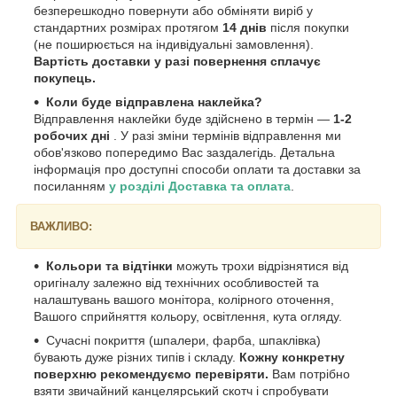
безперешкодно повернути або обміняти виріб у
стандартних розмірах протягом
14 днів
після покупки
(не поширюється на індивідуальні замовлення).
Вартість доставки у разі повернення сплачує
покупець.
Коли буде відправлена наклейка?
Відправлення наклейки буде здійснено в термін —
1-2
робочих дні
. У разі зміни термінів відправлення ми
обов'язково попередимо Вас заздалегідь. Детальна
інформація про доступні способи оплати та доставки за
посиланням
у розділі Доставка та оплата
.
ВАЖЛИВО:
Кольори та відтінки
можуть трохи відрізнятися від
оригіналу залежно від технічних особливостей та
налаштувань вашого монітора, колірного оточення,
Вашого сприйняття кольору, освітлення, кута огляду.
Сучасні покриття (шпалери, фарба, шпаклівка)
бувають дуже різних типів і складу.
Кожну конкретну
поверхню рекомендуємо перевіряти.
Вам потрібно
взяти звичайний канцелярський скотч і спробувати