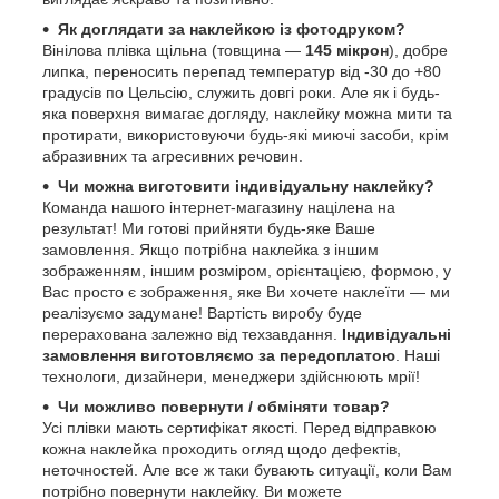
Як доглядати за наклейкою із фотодруком?
Вінілова плівка щільна (товщина —
145 мікрон
), добре
липка, переносить перепад температур від -30 до +80
градусів по Цельсію, служить довгі роки. Але як і будь-
яка поверхня вимагає догляду, наклейку можна мити та
протирати, використовуючи будь-які миючі засоби, крім
абразивних та агресивних речовин.
Чи можна виготовити індивідуальну наклейку?
Команда нашого інтернет-магазину націлена на
результат! Ми готові прийняти будь-яке Ваше
замовлення. Якщо потрібна наклейка з іншим
зображенням, іншим розміром, орієнтацією, формою, у
Вас просто є зображення, яке Ви хочете наклеїти — ми
реалізуємо задумане! Вартість виробу буде
перерахована залежно від техзавдання.
Індивідуальні
замовлення виготовляємо за передоплатою
. Наші
технологи, дизайнери, менеджери здійснюють мрії!
Чи можливо повернути / обміняти товар?
Усі плівки мають сертифікат якості. Перед відправкою
кожна наклейка проходить огляд щодо дефектів,
неточностей. Але все ж таки бувають ситуації, коли Вам
потрібно повернути наклейку. Ви можете