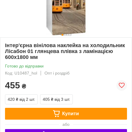
Інтер'єрна вінілова наклейка на холодильник
Лісабон 01 глянцева плівка з ламінацією
600х1800 мм
Готово до відправки
Код: U10487_hol
Опт і роздріб
455
₴
420 ₴
від 2 шт.
405 ₴
від 3 шт.
Купити
або