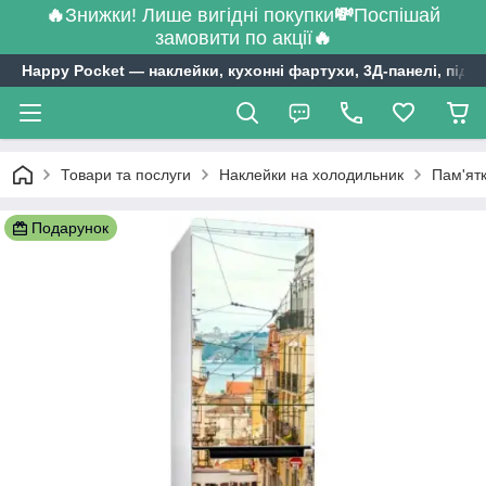
🔥
Знижки! Лише вигідні покупки
💸
Поспішай
замовити по акції
🔥
Happy Pocket ― наклейки, кухонні фартухи, 3Д-панелі, підл
Товари та послуги
Наклейки на холодильник
Пам'ятк
Подарунок