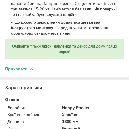
нанести його на Вашу поверхню. Якщо скотч клеїться і
тримається 15-20 хв. і знімається без залишків поверхні,
то і наклейка буде служити надійно.
До кожного замовлення додається
детальна
інструкція з монтажу
. Перед початком оклеювання
обов'язково ознайомтесь з нею.
Обирайте тільки
якісні наклейки
та декор для дому прямо
зараз!
Приховати
Характеристики
Основні
Виробник
Happy Pocket
Країна виробник
Україна
Довжина
1800 мм
Колір
Бежевий