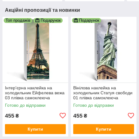
Акційні пропозиції та новинки
Топ продажів
Подарунок
Подарунок
Інтер'єрна наклейка на
Вінілова наклейка на
холодильник Ейфелева вежа
холодильник Статуя свободи
03 плівка самоклеюча
01 плівка самоклеюча
глянсова з ламінацією
глянсова з ламінацією
Готово до відправки
Готово до відправки
600х1800 мм
600х1800 мм
455
455
₴
₴
Купити
Купити