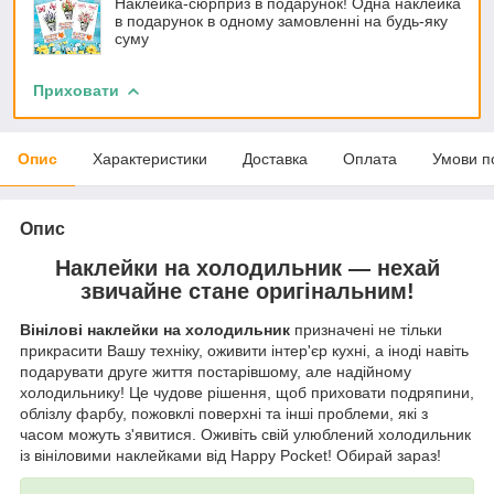
Наклейка-сюрприз в подарунок! Одна наклейка
в подарунок в одному замовленні на будь-яку
суму
Приховати
Опис
Характеристики
Доставка
Оплата
Умови п
Опис
Наклейки на холодильник — нехай
звичайне стане оригінальним!
Вінілові наклейки на холодильник
призначені не тільки
прикрасити Вашу техніку, оживити інтер'єр кухні, а іноді навіть
подарувати друге життя постарівшому, але надійному
холодильнику! Це чудове рішення, щоб приховати подряпини,
облізлу фарбу, пожовклі поверхні та інші проблеми, які з
часом можуть з'явитися. Оживіть свій улюблений холодильник
із вініловими наклейками від Happy Pocket! Обирай зараз!