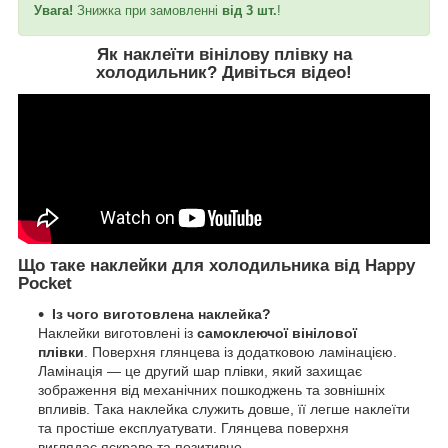
Увага!
Знижка при замовленні
від 3 шт.
!
Як наклеїти вінілову плівку на
холодильник?
Дивіться відео
!
Що таке наклейки для холодильника від Happy
Pocket
Із чого виготовлена наклейка?
Наклейки виготовлені із
самоклеючої вінілової
плівки
. Поверхня глянцева із додатковою ламінацією.
Ламінація — це другий шар плівки, який захищає
зображення від механічних пошкоджень та зовнішніх
впливів. Така наклейка служить довше, її легше наклеїти
та простіше експлуатувати. Глянцева поверхня
виглядає яскраво та позитивно.