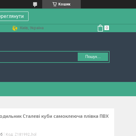
Кошик
реглянути
Київ, Україна
Пошук...
лодильник Сталеві куби самоклеюча плівка ПВХ
іб
Код:
Z181992_hol