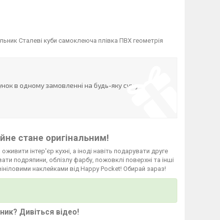
льник Сталеві куби самоклеюча плівка ПВХ геометрія
нок в одному замовленні на будь-яку суму
йне стане оригінальним!
 оживити інтер'єр кухні, а іноді навіть подарувати друге
ати подряпини, облізлу фарбу, пожовклі поверхні та інші
вініловими наклейками від Happy Pocket! Обирай зараз!
ьник?
Дивіться відео
!