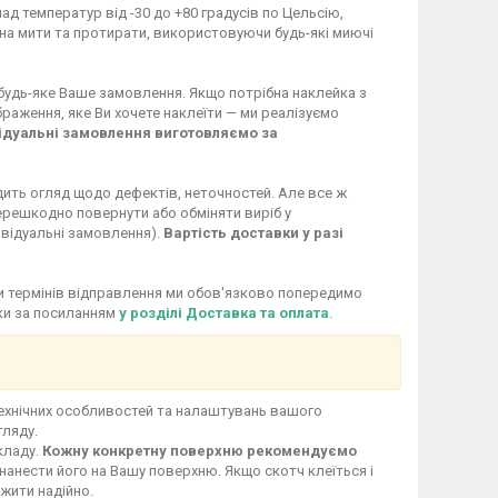
ад температур від -30 до +80 градусів по Цельсію,
жна мити та протирати, використовуючи будь-які миючі
 будь-яке Ваше замовлення. Якщо потрібна наклейка з
раження, яке Ви хочете наклеїти — ми реалізуємо
ідуальні замовлення виготовляємо за
дить огляд щодо дефектів, неточностей. Але все ж
перешкодно повернути або обміняти виріб у
ивідуальні замовлення).
Вартість доставки у разі
іни термінів відправлення ми обов'язково попередимо
вки за посиланням
у розділі Доставка та оплата
.
технічних особливостей та налаштувань вашого
гляду.
кладу.
Кожну конкретну поверхню рекомендуємо
нанести його на Вашу поверхню. Якщо скотч клеїться і
ужити надійно.