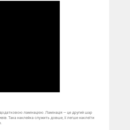
 додатковою ламінацією. Ламінація — це другий шар
вів. Така наклейка служить довше, її легше наклеїти
о.