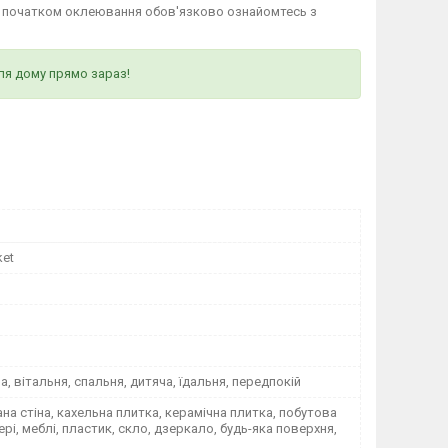
д початком оклеювання обов'язково ознайомтесь з
ля дому прямо зараз!
ket
на, вітальня, спальня, дитяча, їдальня, передпокій
а стіна, кахельна плитка, керамічна плитка, побутова
вері, меблі, пластик, скло, дзеркало, будь-яка поверхня,