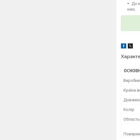
До 
нею.
Характ
ОСНОВН
Виробни
Країна 
Довжин
Колір
Область
Поверхн