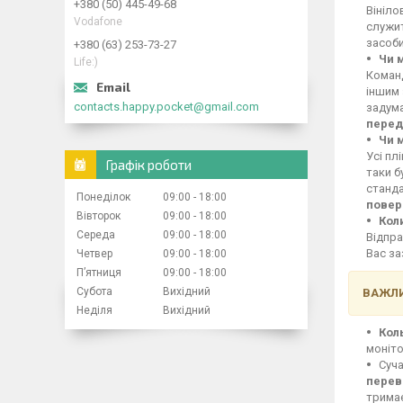
+380 (50) 445-49-68
Вініло
Vodafone
служит
засоби
+380 (63) 253-73-27
Чи 
Life:)
Команд
іншим 
contacts.happy.pocket@gmail.com
задума
перед
Чи 
Усі пл
Графік роботи
таки б
станд
Понеділок
09:00
18:00
повер
Вівторок
09:00
18:00
Кол
Середа
09:00
18:00
Відпра
Вас за
Четвер
09:00
18:00
Пʼятниця
09:00
18:00
Субота
Вихідний
ВАЖЛИ
Неділя
Вихідний
Кол
моніто
Суча
перев
тримає