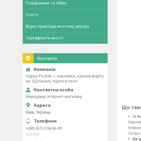
Повернення та обмін
Статті
Відео-приклади монтажу декору
Сертифікати якості
Контакти
Happy Pocket ― наклейки, кухонні фарту
хи, 3Д-панелі, підлога-пазл
Менеджер інтернет-магазину
Що таке
Київ, Україна
Із 
Наклей
плівки
+380 (67) 618-56-49
та про
Kyivstar
Як 