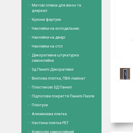
Матові плівки для вікон та
дзеркал
Кухонні фартухи
Наклейки на холодильник
Наклейки на двері
Наклейки на стіл
Декоративна штукатурка
самоклейна
3д Панелі Декоративні
Вінілова плитка, ПВХ-ламінат
Пластикові 3Д Панелі
Підлогове покриття Панелі-Пазли
Плінтуси
Алюмінієва плитка
Настінна плитка PET
Ковролін самоклейний