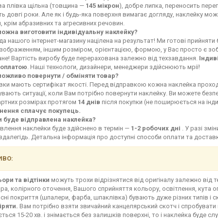
ва плівка щільна (товщина —
145 мікрон
), добре липка, переносить переп
ь довгі роки. Але як і будь-яка поверхня вимагає догляду, наклейку мо
, крім абразивних та агресивних речовин.
можна виготовити індивідуальну наклейку?
а нашого інтернет-магазину націлена на результат! Ми готові прийняти
зображенням, іншим розміром, орієнтацією, формою, у Вас просто є зоб
не! Вартість виробу буде перерахована залежно від техзавдання.
Індив
оплатою
. Наші технологи, дизайнери, менеджери здійснюють мрії!
можливо повернути / обміняти товар?
івки мають сертифікат якості. Перед відправкою кожна наклейка прохо
увають ситуації, коли Вам потрібно повернути наклейку. Ви можете без
артних розмірах протягом
14 днів
після покупки (не поширюється на інд
нення сплачує покупець.
и буде відправлена наклейка?
влення наклейки буде здійснено в термін —
1-2 робочих дні
. У разі зм
здалегідь. Детальна інформація про доступні способи оплати та доста
ВО:
ьори та відтінки
можуть трохи відрізнятися від оригіналу залежно від 
ра, колірного оточення, Вашого сприйняття кольору, освітлення, кута о
сні покриття (шпалери, фарба, шпаклівка) бувають дуже різних типів і с
іряти.
Вам потрібно взяти звичайний канцелярський скотч і спробувати 
ться 15-20 хв. і знімається без залишків поверхні, то і наклейка буде сл