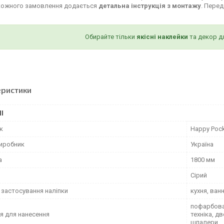
кожного замовлення додається
детальна інструкція з монтажу
. Пере
Обирайте тільки
якісні наклейки
та декор д
еристики
І
к
Happy Poc
виробник
Україна
а
1800 мм
Сірий
 застосування наліпки
кухня, ван
пофарбован
я для нанесення
техніка, д
шпалери