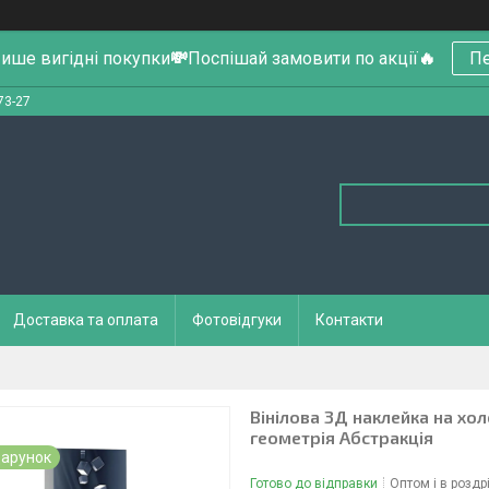
ише вигідні покупки
💸
Поспішай замовити по акції
🔥
Пе
73-27
Доставка та оплата
Фотовідгуки
Контакти
Вінілова 3Д наклейка на хо
геометрія Абстракція
арунок
Готово до відправки
Оптом і в роздр