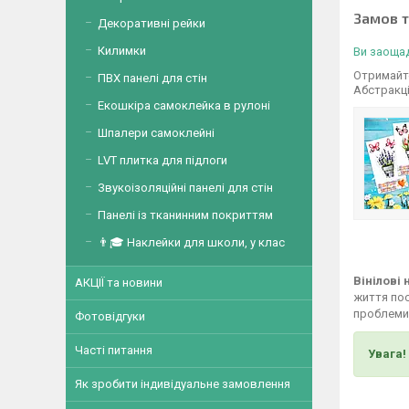
Замов 
Декоративні рейки
Килимки
Ви заощад
Отримайте
ПВХ панелі для стін
Абстракц
Екошкіра самоклейка в рулоні
Шпалери самоклейні
LVT плитка для підлоги
Звукоізоляційні панелі для стін
Панелі із тканинним покриттям
👨🎓 Наклейки для школи, у клас
Вінілові
АКЦІЇ та новини
життя пос
проблеми,
Фотовідгуки
Часті питання
Увага!
Як зробити індивідуальне замовлення