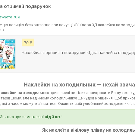
та отримай подарунок
жуєте 70 ₴
 цю позицію безкоштовно при покупці «Вінілова 3Д наклейка на холоди
ія»
70 ₴
Наклейка-сюрприз в подарунок! Одна наклейка в подару
Наклейки на холодильник — нехай звича
 наклейки на холодильник
призначені не тільки прикрасити Вашу техніку,
тарівшому, але надійному холодильнику! Це чудове рішення, щоб прихов
 які з часом можуть з'явитися. Оживіть свій улюблений холодильник із 
Знижка при замовленні
від 3 шт.
!
Як наклеїти вінілову плівку на холодил