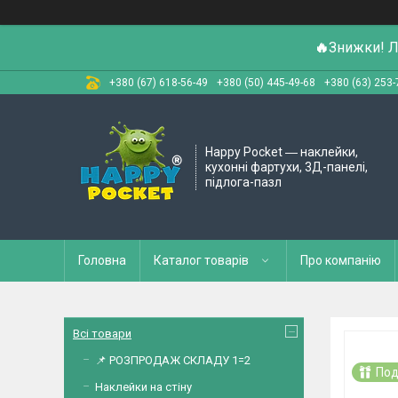
🔥
Знижки! Л
+380 (67) 618-56-49
+380 (50) 445-49-68
+380 (63) 253-
Happy Pocket ― наклейки,
кухонні фартухи, 3Д-панелі,
підлога-пазл
Головна
Каталог товарів
Про компанію
Всі товари
📌 РОЗПРОДАЖ СКЛАДУ 1=2
Под
Наклейки на стіну