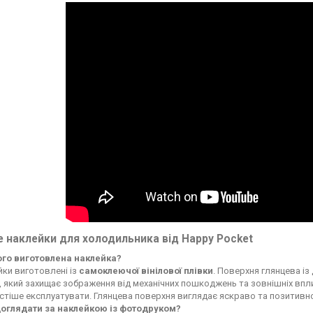
 наклейки для холодильника від Happy Pocket
чого виготовлена наклейка?
ки виготовлені із
самоклеючої вінілової плівки
. Поверхня глянцева із
, який захищає зображення від механічних пошкоджень та зовнішніх впли
стіше експлуатувати. Глянцева поверхня виглядає яскраво та позитивн
доглядати за наклейкою із фотодруком?