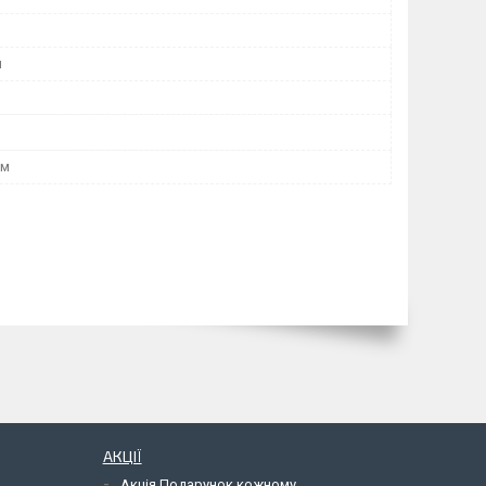
я
мм
АКЦІЇ
Акція Подарунок кожному