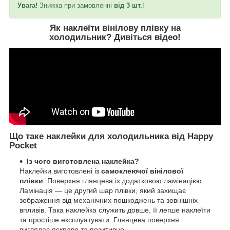
Увага!
Знижка при замовленні
від 3 шт.
!
Як наклеїти вінілову плівку на
холодильник?
Дивіться відео
!
Що таке наклейки для холодильника від Happy
Pocket
Із чого виготовлена наклейка?
Наклейки виготовлені із
самоклеючої вінілової
плівки
. Поверхня глянцева із додатковою ламінацією.
Ламінація — це другий шар плівки, який захищає
зображення від механічних пошкоджень та зовнішніх
впливів. Така наклейка служить довше, її легше наклеїти
та простіше експлуатувати. Глянцева поверхня
виглядає яскраво та позитивно.