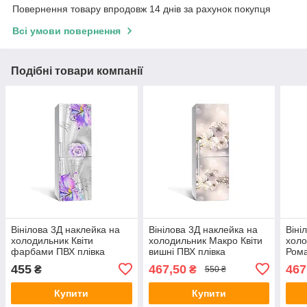
Повернення товару впродовж 14 днів за рахунок покупця
Всі умови повернення
Подібні товари компанії
Вінілова 3Д наклейка на
Вінілова 3Д наклейка на
Віні
холодильник Квіти
холодильник Макро Квіти
холо
фарбами ПВХ плівка
вишні ПВХ плівка
Рома
самоклеюча Абстракція
самоклеюча тичинка
ПВХ 
455
467,50
467
₴
₴
550 ₴
Фіолетовий 600х1800 мм
Бежевий 650х2000 мм
650х
Купити
Купити