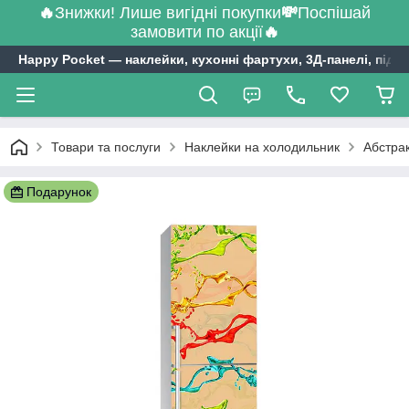
🔥
Знижки! Лише вигідні покупки
💸
Поспішай
замовити по акції
🔥
Happy Pocket ― наклейки, кухонні фартухи, 3Д-панелі, підл
Товари та послуги
Наклейки на холодильник
Абстрак
Подарунок