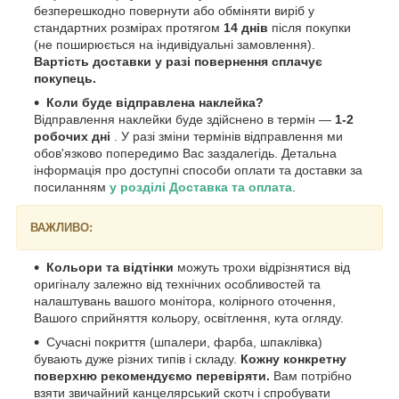
безперешкодно повернути або обміняти виріб у
стандартних розмірах протягом
14 днів
після покупки
(не поширюється на індивідуальні замовлення).
Вартість доставки у разі повернення сплачує
покупець.
Коли буде відправлена наклейка?
Відправлення наклейки буде здійснено в термін —
1-2
робочих дні
. У разі зміни термінів відправлення ми
обов'язково попередимо Вас заздалегідь. Детальна
інформація про доступні способи оплати та доставки за
посиланням
у розділі Доставка та оплата
.
ВАЖЛИВО:
Кольори та відтінки
можуть трохи відрізнятися від
оригіналу залежно від технічних особливостей та
налаштувань вашого монітора, колірного оточення,
Вашого сприйняття кольору, освітлення, кута огляду.
Сучасні покриття (шпалери, фарба, шпаклівка)
бувають дуже різних типів і складу.
Кожну конкретну
поверхню рекомендуємо перевіряти.
Вам потрібно
взяти звичайний канцелярський скотч і спробувати