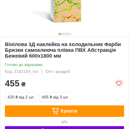
Вінілова 3Д наклейка на холодильник Фарби
Бризки самоклеюча плівка ПВХ Абстракція
Бежевий 600х1800 мм
Готово до відправки
Код: Z182154_hol
Опт і роздріб
455
₴
420 ₴
від 2 шт.
405 ₴
від 3 шт.
Купити
або