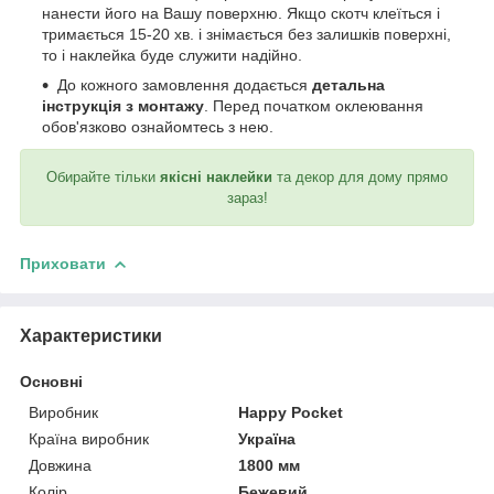
нанести його на Вашу поверхню. Якщо скотч клеїться і
тримається 15-20 хв. і знімається без залишків поверхні,
то і наклейка буде служити надійно.
До кожного замовлення додається
детальна
інструкція з монтажу
. Перед початком оклеювання
обов'язково ознайомтесь з нею.
Обирайте тільки
якісні наклейки
та декор для дому прямо
зараз!
Приховати
Характеристики
Основні
Виробник
Happy Pocket
Країна виробник
Україна
Довжина
1800 мм
Колір
Бежевий