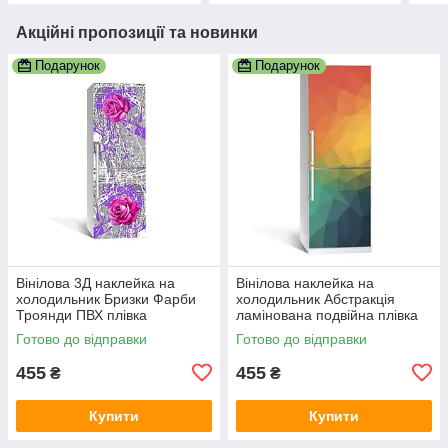
Акційні пропозиції та новинки
Подарунок
Подарунок
Вінілова 3Д наклейка на
Вінілова наклейка на
холодильник Бризки Фарби
холодильник Абстракція
Троянди ПВХ плівка
ламінована подвійна плівка
самоклеюча Абстракція
фотодрук 600х1800 мм
Готово до відправки
Готово до відправки
Фіолетовий
455
455
₴
₴
Купити
Купити