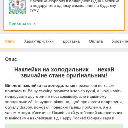
Наклейка-сюрприз в подарунок! Одна наклейка
в подарунок в одному замовленні на будь-яку
суму
Приховати
Опис
Характеристики
Доставка
Оплата
Умови п
Опис
Наклейки на холодильник — нехай
звичайне стане оригінальним!
Вінілові наклейки на холодильник
призначені не тільки
прикрасити Вашу техніку, оживити інтер'єр кухні, а іноді навіть
подарувати друге життя постарівшому, але надійному
холодильнику! Це чудове рішення, щоб приховати подряпини,
облізлу фарбу, пожовклі поверхні та інші проблеми, які з
часом можуть з'явитися. Оживіть свій улюблений холодильник
із вініловими наклейками від Happy Pocket! Обирай зараз!