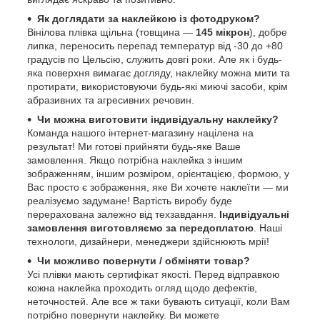
Як доглядати за наклейкою із фотодруком?
Вінілова плівка щільна (товщина —
145 мікрон
), добре
липка, переносить перепад температур від -30 до +80
градусів по Цельсію, служить довгі роки. Але як і будь-
яка поверхня вимагає догляду, наклейку можна мити та
протирати, використовуючи будь-які миючі засоби, крім
абразивних та агресивних речовин.
Чи можна виготовити індивідуальну наклейку?
Команда нашого інтернет-магазину націлена на
результат! Ми готові прийняти будь-яке Ваше
замовлення. Якщо потрібна наклейка з іншим
зображенням, іншим розміром, орієнтацією, формою, у
Вас просто є зображення, яке Ви хочете наклеїти — ми
реалізуємо задумане! Вартість виробу буде
перерахована залежно від техзавдання.
Індивідуальні
замовлення виготовляємо за передоплатою
. Наші
технологи, дизайнери, менеджери здійснюють мрії!
Чи можливо повернути / обміняти товар?
Усі плівки мають сертифікат якості. Перед відправкою
кожна наклейка проходить огляд щодо дефектів,
неточностей. Але все ж таки бувають ситуації, коли Вам
потрібно повернути наклейку. Ви можете