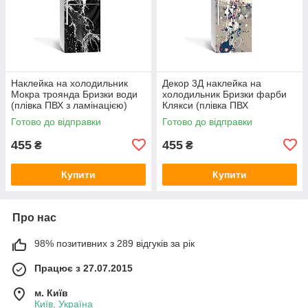
Наклейка на холодильник
Декор 3Д наклейка на
Мокра троянда Бризки води
холодильник Бризки фарби
(плівка ПВХ з ламінацією)
Клякси (плівка ПВХ
600х1800 мм Текстури
фотодрук) 600х1800 мм
Готово до відправки
Готово до відправки
Чорний
Абстракція Сірий
455
455
₴
₴
Купити
Купити
Про нас
98% позитивних з 289 відгуків за рік
Працює з 27.07.2015
м. Київ
Київ, Україна