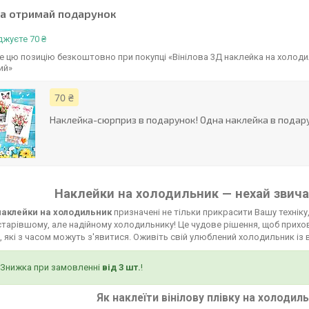
та отримай подарунок
жуєте 70 ₴
 цю позицію безкоштовно при покупці «Вінілова 3Д наклейка на холоди
ий»
70 ₴
Наклейка-сюрприз в подарунок! Одна наклейка в подару
Наклейки на холодильник — нехай звича
 наклейки на холодильник
призначені не тільки прикрасити Вашу техніку,
тарівшому, але надійному холодильнику! Це чудове рішення, щоб прихов
 які з часом можуть з'явитися. Оживіть свій улюблений холодильник із 
Знижка при замовленні
від 3 шт.
!
Як наклеїти вінілову плівку на холодил