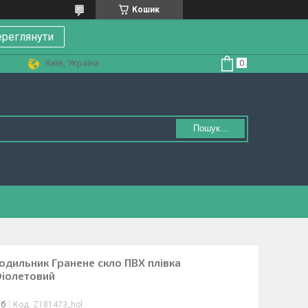
Кошик
реглянути
Київ, Україна
Пошук...
лодильник Гранене скло ПВХ плівка
Фіолетовий
іб
Код:
Z181473_hol