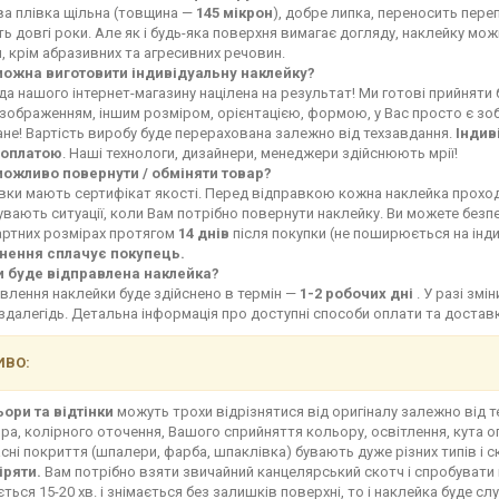
ва плівка щільна (товщина —
145 мікрон
), добре липка, переносить переп
ь довгі роки. Але як і будь-яка поверхня вимагає догляду, наклейку мо
, крім абразивних та агресивних речовин.
можна виготовити індивідуальну наклейку?
а нашого інтернет-магазину націлена на результат! Ми готові прийняти
зображенням, іншим розміром, орієнтацією, формою, у Вас просто є зоб
не! Вартість виробу буде перерахована залежно від техзавдання.
Індив
оплатою
. Наші технологи, дизайнери, менеджери здійснюють мрії!
можливо повернути / обміняти товар?
івки мають сертифікат якості. Перед відправкою кожна наклейка прохо
увають ситуації, коли Вам потрібно повернути наклейку. Ви можете без
артних розмірах протягом
14 днів
після покупки (не поширюється на інд
нення сплачує покупець.
и буде відправлена наклейка?
влення наклейки буде здійснено в термін —
1-2 робочих дні
. У разі зм
здалегідь. Детальна інформація про доступні способи оплати та доста
ВО:
ьори та відтінки
можуть трохи відрізнятися від оригіналу залежно від 
ра, колірного оточення, Вашого сприйняття кольору, освітлення, кута о
сні покриття (шпалери, фарба, шпаклівка) бувають дуже різних типів і с
іряти.
Вам потрібно взяти звичайний канцелярський скотч і спробувати 
ться 15-20 хв. і знімається без залишків поверхні, то і наклейка буде сл