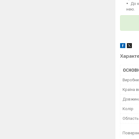
До 
нею.
Характ
ОСНОВН
Виробни
Країна 
Довжин
Колір
Область
Поверхн