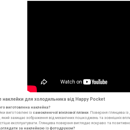
 наклейки для холодильника від Happy Pocket
чого виготовлена наклейка?
ки виготовлені із
самоклеючої вінілової плівки
. Поверхня глянцева із
, який захищає зображення від механічних пошкоджень та зовнішніх впли
стіше експлуатувати. Глянцева поверхня виглядає яскраво та позитивн
доглядати за наклейкою із фотодруком?