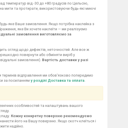
ад температур від -30 до +80 градусів по Цельсію,
жна мити та протирати, використовуючи будь-які миючі
 будь-яке Ваше замовлення. Якщо потрібна наклейка з
раження, яке Ви хочете наклеїти — ми реалізуємо
ідуальні замовлення виготовляємо за
дить огляд щодо дефектів, неточностей. Але все ж
перешкодно повернути або обміняти виріб у
ивідуальні замовлення).
Вартість доставки у разі
іни термінів відправлення ми обов'язково попередимо
вки за посиланням
у розділі Доставка та оплата
.
технічних особливостей та налаштувань вашого
гляду.
кладу.
Кожну конкретну поверхню рекомендуємо
нанести його на Вашу поверхню. Якщо скотч клеїться і
ужити надійно.