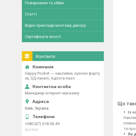
Повернення та обмін
Статті
Відео-приклади монтажу декору
Сертифікати якості
Контакти
Happy Pocket ― наклейки, кухонні фарту
хи, 3Д-панелі, підлога-пазл
Менеджер інтернет-магазину
Що таке
Київ, Україна
Із 
Наклей
плівки
+380 (67) 618-56-49
та про
Kyivstar
Як 