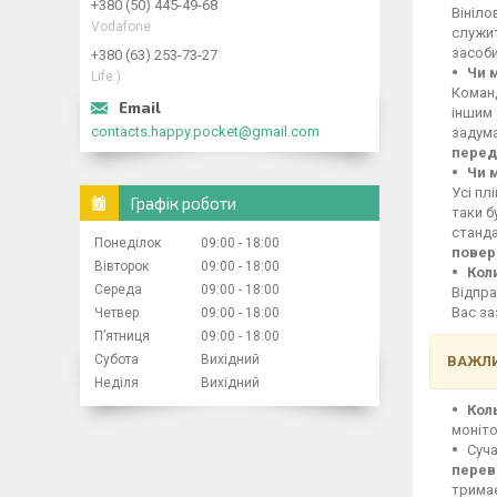
+380 (50) 445-49-68
Вініло
Vodafone
служит
засоби
+380 (63) 253-73-27
Чи 
Life:)
Команд
іншим 
contacts.happy.pocket@gmail.com
задума
перед
Чи 
Усі пл
Графік роботи
таки б
станд
Понеділок
09:00
18:00
повер
Вівторок
09:00
18:00
Кол
Середа
09:00
18:00
Відпра
Вас за
Четвер
09:00
18:00
Пʼятниця
09:00
18:00
Субота
Вихідний
ВАЖЛИ
Неділя
Вихідний
Кол
моніто
Суча
перев
тримає