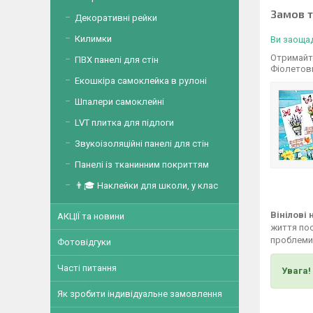
Замов 
Декоративні рейки
Килимки
Ви заощад
Отримайте
ПВХ панелі для стін
Фіолетов
Екошкіра самоклейка в рулоні
Шпалери самоклейні
LVT плитка для підлоги
Звукоізоляційні панелі для стін
Панелі із тканинним покриттям
👨🎓 Наклейки для школи, у клас
Вінілові
АКЦІЇ та новини
життя пос
проблеми,
Фотовідгуки
Часті питання
Увага!
Як зробити індивідуальне замовлення