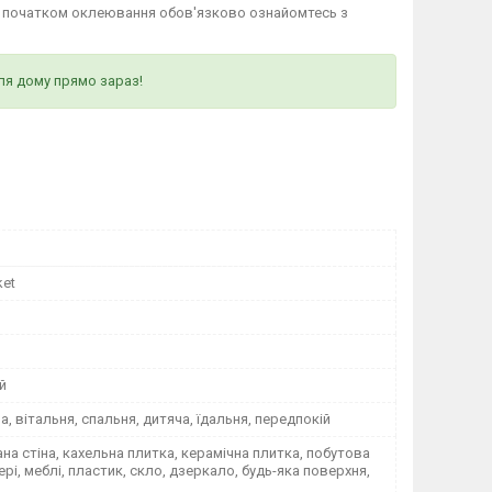
д початком оклеювання обов'язково ознайомтесь з
ля дому прямо зараз!
ket
й
на, вітальня, спальня, дитяча, їдальня, передпокій
а стіна, кахельна плитка, керамічна плитка, побутова
вері, меблі, пластик, скло, дзеркало, будь-яка поверхня,