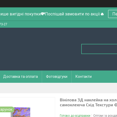
ише вигідні покупки
💸
Поспішай замовити по акції
🔥
Пе
73-27
Доставка та оплата
Фотовідгуки
Контакти
Вінілова 3Д наклейка на хо
самоклеюча Схід Текстури 
арунок
Готово до відправки
Оптом і в роздр