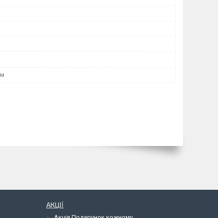
мм
АКЦІЇ
Акція Подарунок кожному