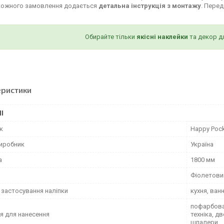
кожного замовлення додається
детальна інструкція з монтажу
. Пере
Обирайте тільки
якісні наклейки
та декор д
еристики
І
к
Happy Poc
виробник
Україна
а
1800 мм
Фіолетови
 застосування наліпки
кухня, ван
пофарбован
я для нанесення
техніка, д
шпалери