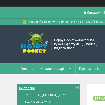
🔥
Знижки! Л
+380 (67) 618-56-49
+380 (50) 445-49-68
+380 (63) 253-
Happy Pocket ― наклейки,
кухонні фартухи, 3Д-панелі,
підлога-пазл
Головна
Каталог товарів
Про компанію
Всі товари
📌 РОЗПРОДАЖ СКЛАДУ 1=2
Под
Наклейки на стіну