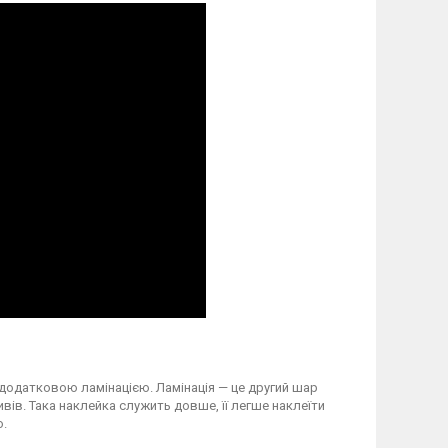
 додатковою ламінацією. Ламінація — це другий шар
вів. Така наклейка служить довше, її легше наклеїти
о.