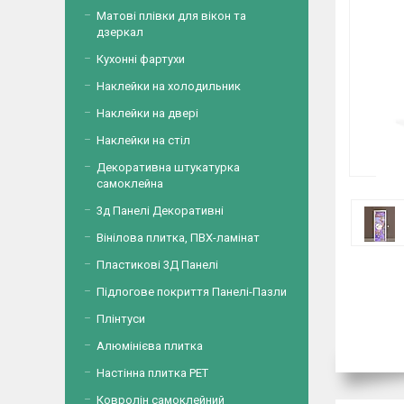
Матові плівки для вікон та
дзеркал
Кухонні фартухи
Наклейки на холодильник
Наклейки на двері
Наклейки на стіл
Декоративна штукатурка
самоклейна
3д Панелі Декоративні
Вінілова плитка, ПВХ-ламінат
Пластикові 3Д Панелі
Підлогове покриття Панелі-Пазли
Плінтуси
Алюмінієва плитка
Настінна плитка PET
Ковролін самоклейний