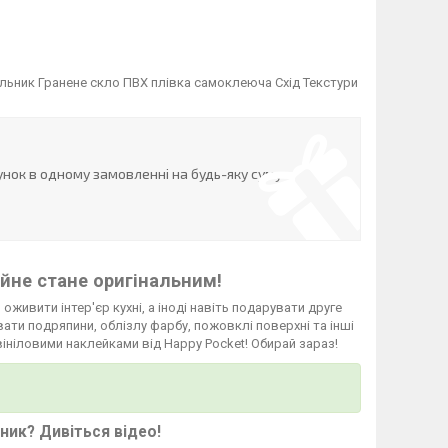
льник Гранене скло ПВХ плівка самоклеюча Схід Текстури
нок в одному замовленні на будь-яку суму
йне стане оригінальним!
 оживити інтер'єр кухні, а іноді навіть подарувати друге
ати подряпини, облізлу фарбу, пожовклі поверхні та інші
вініловими наклейками від Happy Pocket! Обирай зараз!
ьник?
Дивіться відео
!