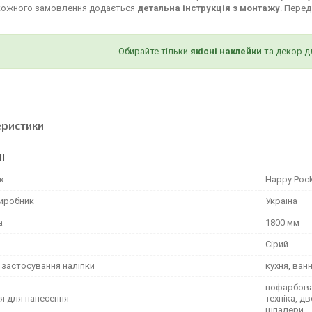
кожного замовлення додається
детальна інструкція з монтажу
. Пере
Обирайте тільки
якісні наклейки
та декор д
еристики
І
к
Happy Poc
виробник
Україна
а
1800 мм
Сірий
 застосування наліпки
кухня, ван
пофарбован
я для нанесення
техніка, д
шпалери