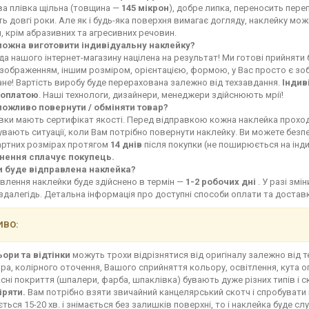
ва плівка щільна (товщина —
145 мікрон
), добре липка, переносить переп
ь довгі роки. Але як і будь-яка поверхня вимагає догляду, наклейку мо
, крім абразивних та агресивних речовин.
можна виготовити індивідуальну наклейку?
а нашого інтернет-магазину націлена на результат! Ми готові прийняти
зображенням, іншим розміром, орієнтацією, формою, у Вас просто є зоб
не! Вартість виробу буде перерахована залежно від техзавдання.
Індив
оплатою
. Наші технологи, дизайнери, менеджери здійснюють мрії!
можливо повернути / обміняти товар?
івки мають сертифікат якості. Перед відправкою кожна наклейка прохо
увають ситуації, коли Вам потрібно повернути наклейку. Ви можете без
артних розмірах протягом
14 днів
після покупки (не поширюється на інд
нення сплачує покупець.
и буде відправлена наклейка?
влення наклейки буде здійснено в термін —
1-2 робочих дні
. У разі зм
здалегідь. Детальна інформація про доступні способи оплати та доста
ВО:
ьори та відтінки
можуть трохи відрізнятися від оригіналу залежно від 
ра, колірного оточення, Вашого сприйняття кольору, освітлення, кута о
сні покриття (шпалери, фарба, шпаклівка) бувають дуже різних типів і с
іряти.
Вам потрібно взяти звичайний канцелярський скотч і спробувати 
ться 15-20 хв. і знімається без залишків поверхні, то і наклейка буде сл