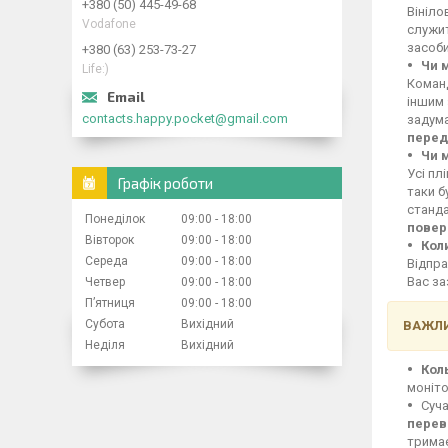
+380 (50) 445-49-68
Вініло
Vodafone
служит
засоби
+380 (63) 253-73-27
Чи 
Life:)
Команд
іншим 
contacts.happy.pocket@gmail.com
задума
перед
Чи 
Усі пл
Графік роботи
таки б
станд
Понеділок
09:00
18:00
повер
Вівторок
09:00
18:00
Кол
Середа
09:00
18:00
Відпра
Вас за
Четвер
09:00
18:00
Пʼятниця
09:00
18:00
Субота
Вихідний
ВАЖЛИ
Неділя
Вихідний
Кол
моніто
Суча
перев
тримає