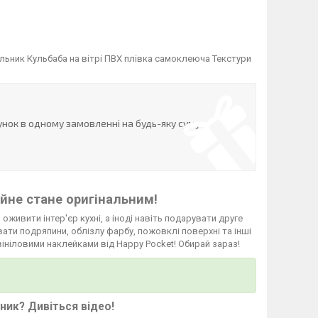
льник Кульбаба на вітрі ПВХ плівка самоклеюча Текстури
нок в одному замовленні на будь-яку суму
йне стане оригінальним!
 оживити інтер'єр кухні, а іноді навіть подарувати друге
ати подряпини, облізлу фарбу, пожовклі поверхні та інші
вініловими наклейками від Happy Pocket! Обирай зараз!
ьник?
Дивіться відео
!