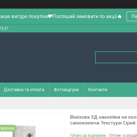
ише вигідні покупки
💸
Поспішай замовити по акції
🔥
Пе
73-27
Доставка та оплата
Фотовідгуки
Контакти
Вінілова 3Д наклейка на хол
самоклеюча Текстури Сірий
арунок
Готово до відправки
Оптом і в роздр