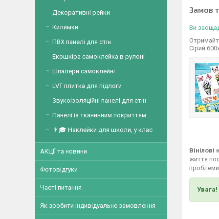
Замов 
Декоративні рейки
Килимки
Ви заощад
Отримайте
ПВХ панелі для стін
Сірий 600
Екошкіра самоклейка в рулоні
Шпалери самоклейні
LVT плитка для підлоги
Звукоізоляційні панелі для стін
Панелі із тканинним покриттям
👨🎓 Наклейки для школи, у клас
Вінілові
АКЦІЇ та новини
життя пос
проблеми,
Фотовідгуки
Часті питання
Увага!
Як зробити індивідуальне замовлення