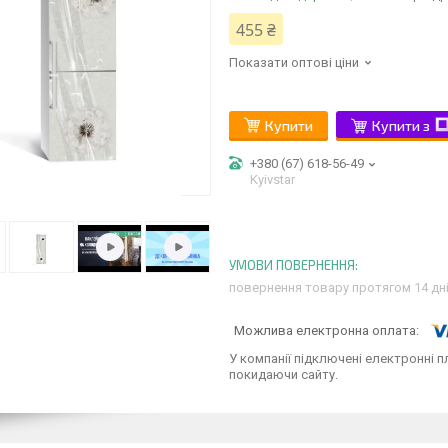
455 ₴
Показати оптові ціни
Купити
Купити з
+380 (67) 618-56-49
Kyivstar
повернення товару протягом 14 дн
У компанії підключені електронні п
покидаючи сайту.