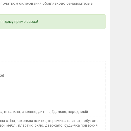
д початком оклеювання обов'язково ознайомтесь з
ля дому прямо зараз!
ket
на, вітальня, спальня, дитяча, їдальня, передпокій
а стіна, кахельна плитка, керамічна плитка, побутова
вері, меблі, пластик, скло, дзеркало, будь-яка поверхня,