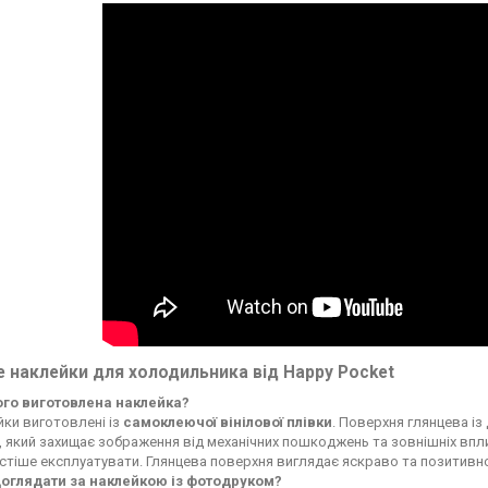
 наклейки для холодильника від Happy Pocket
чого виготовлена наклейка?
ки виготовлені із
самоклеючої вінілової плівки
. Поверхня глянцева із
, який захищає зображення від механічних пошкоджень та зовнішніх впли
стіше експлуатувати. Глянцева поверхня виглядає яскраво та позитивн
доглядати за наклейкою із фотодруком?