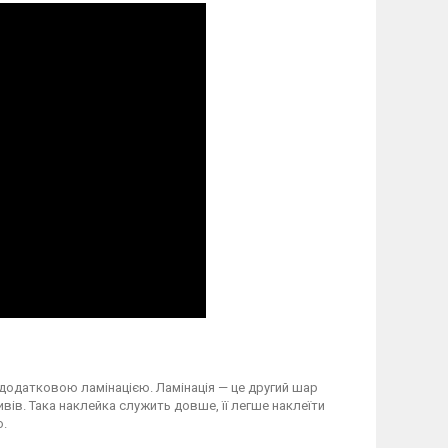
 додатковою ламінацією. Ламінація — це другий шар
вів. Така наклейка служить довше, її легше наклеїти
о.