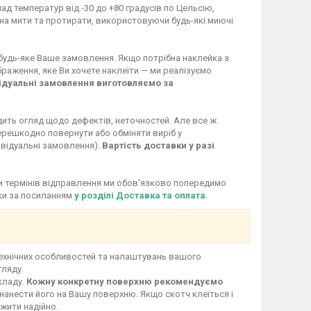
ад температур від -30 до +80 градусів по Цельсію,
жна мити та протирати, використовуючи будь-які миючі
 будь-яке Ваше замовлення. Якщо потрібна наклейка з
раження, яке Ви хочете наклеїти — ми реалізуємо
ідуальні замовлення виготовляємо за
дить огляд щодо дефектів, неточностей. Але все ж
перешкодно повернути або обміняти виріб у
ивідуальні замовлення).
Вартість доставки у разі
іни термінів відправлення ми обов'язково попередимо
вки за посиланням
у розділі Доставка та оплата
.
технічних особливостей та налаштувань вашого
гляду.
кладу.
Кожну конкретну поверхню рекомендуємо
нанести його на Вашу поверхню. Якщо скотч клеїться і
ужити надійно.