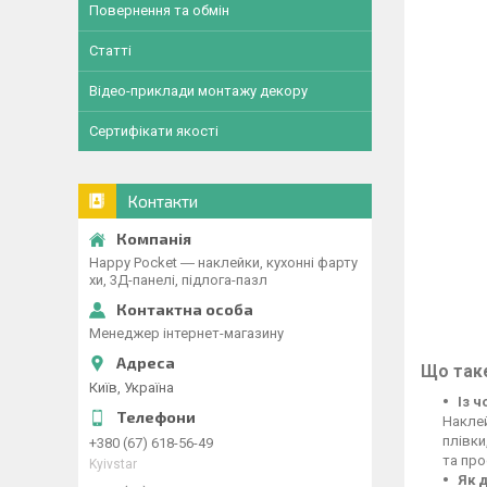
Повернення та обмін
Статті
Відео-приклади монтажу декору
Сертифікати якості
Контакти
Happy Pocket ― наклейки, кухонні фарту
хи, 3Д-панелі, підлога-пазл
Менеджер інтернет-магазину
Що таке
Київ, Україна
Із 
Наклей
плівки
+380 (67) 618-56-49
та про
Kyivstar
Як 