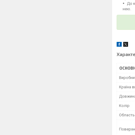
До 
нею.
Характ
ОСНОВН
Виробни
Країна 
Довжин
Колір
Область
Поверхн