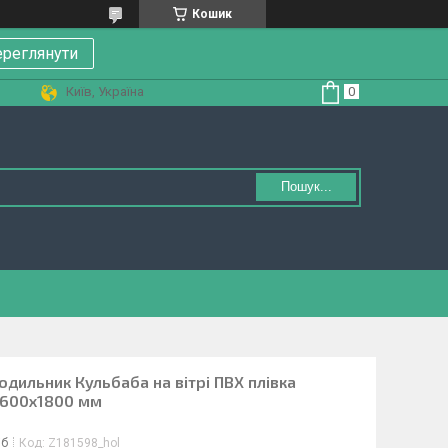
Кошик
реглянути
Київ, Україна
Пошук...
одильник Кульбаба на вітрі ПВХ плівка
 600х1800 мм
іб
Код:
Z181598_hol