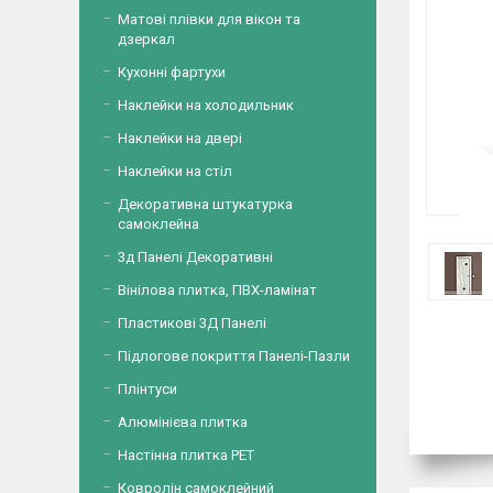
Матові плівки для вікон та
дзеркал
Кухонні фартухи
Наклейки на холодильник
Наклейки на двері
Наклейки на стіл
Декоративна штукатурка
самоклейна
3д Панелі Декоративні
Вінілова плитка, ПВХ-ламінат
Пластикові 3Д Панелі
Підлогове покриття Панелі-Пазли
Плінтуси
Алюмінієва плитка
Настінна плитка PET
Ковролін самоклейний