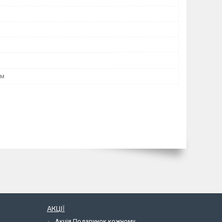
мм
АКЦІЇ
Акція Подарунок кожному