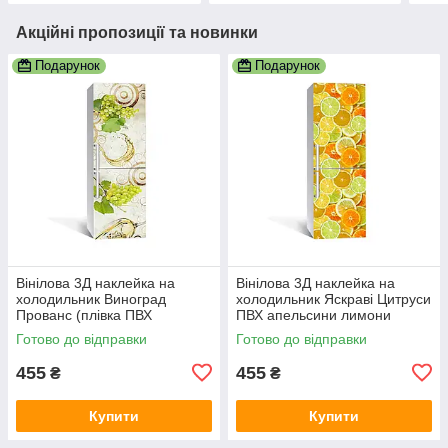
Акційні пропозиції та новинки
Подарунок
Подарунок
Вінілова 3Д наклейка на
Вінілова 3Д наклейка на
холодильник Виноград
холодильник Яскраві Цитруси
Прованс (плівка ПВХ
ПВХ апельсини лимони
фотодрук) 600х1800 мм
Фрукти Оранжевий 600х1800
Готово до відправки
Готово до відправки
Фрукти Зелений
мм
455
455
₴
₴
Купити
Купити