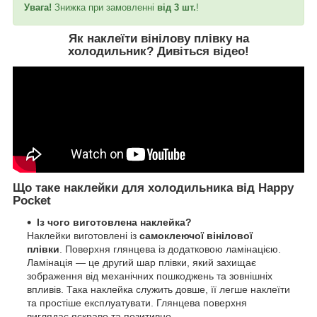
Увага!
Знижка при замовленні
від 3 шт.
!
Як наклеїти вінілову плівку на
холодильник?
Дивіться відео
!
Що таке наклейки для холодильника від Happy
Pocket
Із чого виготовлена наклейка?
Наклейки виготовлені із
самоклеючої вінілової
плівки
. Поверхня глянцева із додатковою ламінацією.
Ламінація — це другий шар плівки, який захищає
зображення від механічних пошкоджень та зовнішніх
впливів. Така наклейка служить довше, її легше наклеїти
та простіше експлуатувати. Глянцева поверхня
виглядає яскраво та позитивно.