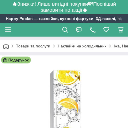
🔥
Знижки! Лише вигідні покупки
💸
Поспішай
замовити по акції
🔥
Happy Pocket ― наклейки, кухонні фартухи, 3Д-панелі, підл
Товари та послуги
Наклейки на холодильник
Їжа, На
Подарунок