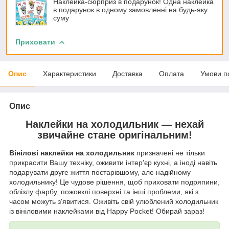
Наклейка-сюрприз в подарунок! Одна наклейка
в подарунок в одному замовленні на будь-яку
суму
Приховати
Опис
Характеристики
Доставка
Оплата
Умови п
Опис
Наклейки на холодильник — нехай
звичайне стане оригінальним!
Вінілові наклейки на холодильник
призначені не тільки
прикрасити Вашу техніку, оживити інтер'єр кухні, а іноді навіть
подарувати друге життя постарівшому, але надійному
холодильнику! Це чудове рішення, щоб приховати подряпини,
облізлу фарбу, пожовклі поверхні та інші проблеми, які з
часом можуть з'явитися. Оживіть свій улюблений холодильник
із вініловими наклейками від Happy Pocket! Обирай зараз!