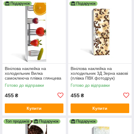
Подарунок
Подарунок
Вінілова наклейка на
Вінілова наклейка на
холодильник Вилка
холодильник 3Д Зерна кавові
самоклеюча плівка глянцева
(плівка ПВХ фотодрук)
з ламінацією 600х1800 мм
600х1800 мм кави їжа
Готово до відправки
Готово до відправки
455
455
₴
₴
Купити
Купити
Топ продажів
Подарунок
Подарунок