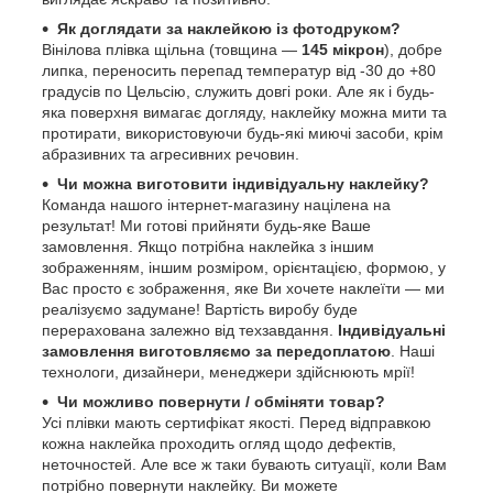
Як доглядати за наклейкою із фотодруком?
Вінілова плівка щільна (товщина —
145 мікрон
), добре
липка, переносить перепад температур від -30 до +80
градусів по Цельсію, служить довгі роки. Але як і будь-
яка поверхня вимагає догляду, наклейку можна мити та
протирати, використовуючи будь-які миючі засоби, крім
абразивних та агресивних речовин.
Чи можна виготовити індивідуальну наклейку?
Команда нашого інтернет-магазину націлена на
результат! Ми готові прийняти будь-яке Ваше
замовлення. Якщо потрібна наклейка з іншим
зображенням, іншим розміром, орієнтацією, формою, у
Вас просто є зображення, яке Ви хочете наклеїти — ми
реалізуємо задумане! Вартість виробу буде
перерахована залежно від техзавдання.
Індивідуальні
замовлення виготовляємо за передоплатою
. Наші
технологи, дизайнери, менеджери здійснюють мрії!
Чи можливо повернути / обміняти товар?
Усі плівки мають сертифікат якості. Перед відправкою
кожна наклейка проходить огляд щодо дефектів,
неточностей. Але все ж таки бувають ситуації, коли Вам
потрібно повернути наклейку. Ви можете