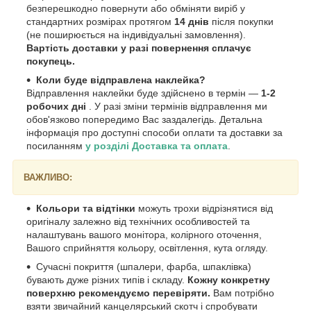
безперешкодно повернути або обміняти виріб у
стандартних розмірах протягом
14 днів
після покупки
(не поширюється на індивідуальні замовлення).
Вартість доставки у разі повернення сплачує
покупець.
Коли буде відправлена наклейка?
Відправлення наклейки буде здійснено в термін —
1-2
робочих дні
. У разі зміни термінів відправлення ми
обов'язково попередимо Вас заздалегідь. Детальна
інформація про доступні способи оплати та доставки за
посиланням
у розділі Доставка та оплата
.
ВАЖЛИВО:
Кольори та відтінки
можуть трохи відрізнятися від
оригіналу залежно від технічних особливостей та
налаштувань вашого монітора, колірного оточення,
Вашого сприйняття кольору, освітлення, кута огляду.
Сучасні покриття (шпалери, фарба, шпаклівка)
бувають дуже різних типів і складу.
Кожну конкретну
поверхню рекомендуємо перевіряти.
Вам потрібно
взяти звичайний канцелярський скотч і спробувати