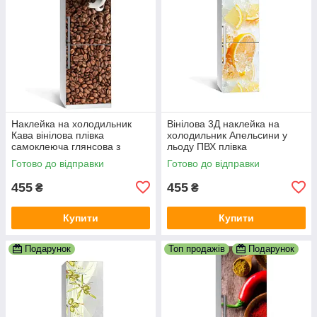
Наклейка на холодильник
Вінілова 3Д наклейка на
Кава вінілова плівка
холодильник Апельсини у
самоклеюча глянсова з
льоду ПВХ плівка
ламінацією 600х1800 мм
самоклеюча цитруси
Готово до відправки
Готово до відправки
455
455
₴
₴
Купити
Купити
Подарунок
Топ продажів
Подарунок