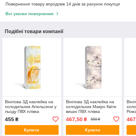
Повернення товару впродовж 14 днів за рахунок покупця
Всі умови повернення
Подібні товари компанії
Вінілова 3Д наклейка на
Вінілова 3Д наклейка на
Віні
холодильник Апельсини у
холодильник Макро Квіти
холо
льоду ПВХ плівка
вишні ПВХ плівка
Рома
самоклеюча цитруси
самоклеюча тичинка
ПВХ 
455
467,50
467
₴
₴
550 ₴
Бежевий 650х2000 мм
650х
Купити
Купити