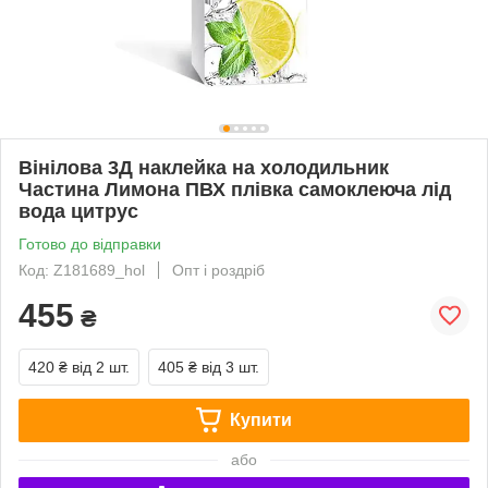
Вінілова 3Д наклейка на холодильник
Частина Лимона ПВХ плівка самоклеюча лід
вода цитрус
Готово до відправки
Код: Z181689_hol
Опт і роздріб
455
₴
420 ₴
від 2 шт.
405 ₴
від 3 шт.
Купити
або