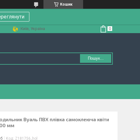
Кошик
реглянути
Київ, Україна
Пошук...
лодильник Вуаль ПВХ плівка самоклеюча квіти
800 мм
іб
Код:
Z181756_hol