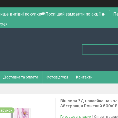
ише вигідні покупки
💸
Поспішай замовити по акції
🔥
Пе
73-27
Доставка та оплата
Фотовідгуки
Контакти
Вінілова 3Д наклейка на хо
Абстракція Рожевий 600х1
арунок
Готово до відправки
Оптом і в роздр