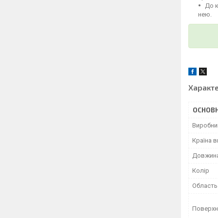
До 
нею.
Характ
ОСНОВН
Виробни
Країна 
Довжин
Колір
Область
Поверхн