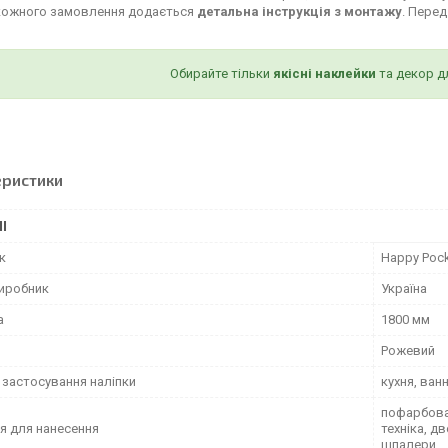
кожного замовлення додається
детальна інструкція з монтажу
. Пере
Обирайте тільки
якісні наклейки
та декор д
еристики
І
к
Happy Poc
виробник
Україна
а
1800 мм
Рожевий
 застосування наліпки
кухня, ван
пофарбован
я для нанесення
техніка, д
шпалери