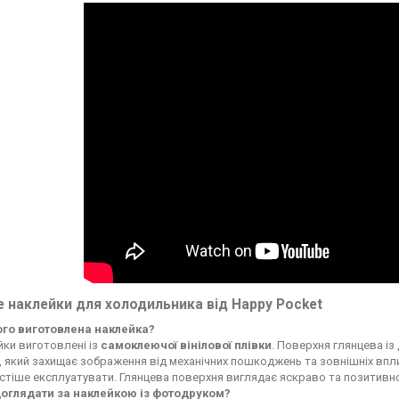
 наклейки для холодильника від Happy Pocket
чого виготовлена наклейка?
ки виготовлені із
самоклеючої вінілової плівки
. Поверхня глянцева із
, який захищає зображення від механічних пошкоджень та зовнішніх впли
стіше експлуатувати. Глянцева поверхня виглядає яскраво та позитивн
доглядати за наклейкою із фотодруком?