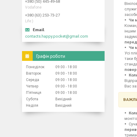
+380 (50) 445-49-68
Вініло
Vodafone
служит
засоби
+380 (63) 253-73-27
Чи 
Life:)
Команд
іншим 
contacts.happy.pocket@gmail.com
задума
перед
Чи 
Усі пл
Графік роботи
таки б
станд
Понеділок
09:00
18:00
повер
Вівторок
09:00
18:00
Кол
Середа
09:00
18:00
Відпра
Вас за
Четвер
09:00
18:00
Пʼятниця
09:00
18:00
Субота
Вихідний
ВАЖЛИ
Неділя
Вихідний
Кол
моніто
Суча
перев
тримає