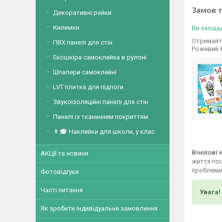
Замов 
Декоративні рейки
Килимки
Ви заощад
Отримайте
ПВХ панелі для стін
Рожевий 
Екошкіра самоклейка в рулоні
Шпалери самоклейні
LVT плитка для підлоги
Звукоізоляційні панелі для стін
Панелі із тканинним покриттям
👨🎓 Наклейки для школи, у клас
Вінілові
АКЦІЇ та новини
життя пос
проблеми,
Фотовідгуки
Часті питання
Увага!
Як зробити індивідуальне замовлення