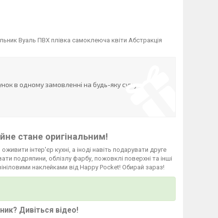
льник Вуаль ПВХ плівка самоклеюча квіти Абстракція
нок в одному замовленні на будь-яку суму
йне стане оригінальним!
 оживити інтер'єр кухні, а іноді навіть подарувати друге
ати подряпини, облізлу фарбу, пожовклі поверхні та інші
вініловими наклейками від Happy Pocket! Обирай зараз!
ьник?
Дивіться відео
!