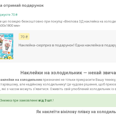
та отримай подарунок
жуєте 70 ₴
 цю позицію безкоштовно при покупці «Вінілова 3Д наклейка на холоди
600х1800 мм»
70 ₴
Наклейка-сюрприз в подарунок! Одна наклейка в подару
Наклейки на холодильник — нехай звича
 наклейки на холодильник
призначені не тільки прикрасити Вашу техніку,
тарівшому, але надійному холодильнику! Це чудове рішення, щоб прихов
 які з часом можуть з'явитися. Оживіть свій улюблений холодильник із 
Знижка при замовленні
від 3 шт.
!
Як наклеїти вінілову плівку на холодил