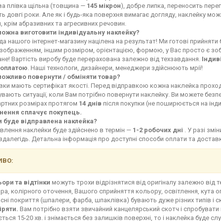
ва плівка щільна (товщина —
145 мікрон
), добре липка, переносить переп
ь довгі роки. Але як і будь-яка поверхня вимагає догляду, наклейку мо
, крім абразивних та агресивних речовин.
можна виготовити індивідуальну наклейку?
а нашого інтернет-магазину націлена на результат! Ми готові прийняти
зображенням, іншим розміром, орієнтацією, формою, у Вас просто є зоб
не! Вартість виробу буде перерахована залежно від техзавдання.
Індив
оплатою
. Наші технологи, дизайнери, менеджери здійснюють мрії!
можливо повернути / обміняти товар?
івки мають сертифікат якості. Перед відправкою кожна наклейка прохо
увають ситуації, коли Вам потрібно повернути наклейку. Ви можете без
артних розмірах протягом
14 днів
після покупки (не поширюється на інд
нення сплачує покупець.
и буде відправлена наклейка?
влення наклейки буде здійснено в термін —
1-2 робочих дні
. У разі зм
здалегідь. Детальна інформація про доступні способи оплати та доста
ВО:
ьори та відтінки
можуть трохи відрізнятися від оригіналу залежно від 
ра, колірного оточення, Вашого сприйняття кольору, освітлення, кута о
сні покриття (шпалери, фарба, шпаклівка) бувають дуже різних типів і с
іряти.
Вам потрібно взяти звичайний канцелярський скотч і спробувати 
ться 15-20 хв. і знімається без залишків поверхні, то і наклейка буде сл