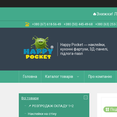
🔥
Знижки! Л
+380 (67) 618-56-49
+380 (50) 445-49-68
+380 (63) 253-
Happy Pocket ― наклейки,
кухонні фартухи, 3Д-панелі,
підлога-пазл
Головна
Каталог товарів
Про компанію
Всі товари
📌 РОЗПРОДАЖ СКЛАДУ 1=2
Под
Наклейки на стіну