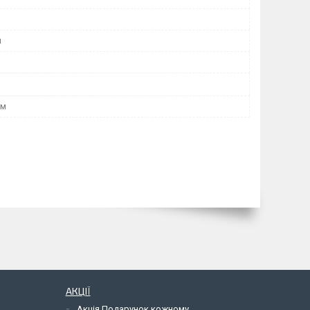
я
мм
АКЦІЇ
Акція Подарунок кожному