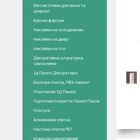
Матові плівки для вікон та
дзеркал
Кухонні фартухи
Наклейки на холодильник
Наклейки на двері
Наклейки на стіл
Декоративна штукатурка
самоклейна
3д Панелі Декоративні
Вінілова плитка, ПВХ-ламінат
Пластикові 3Д Панелі
Підлогове покриття Панелі-Пазли
Плінтуси
Алюмінієва плитка
Настінна плитка PET
Ковролін самоклейний