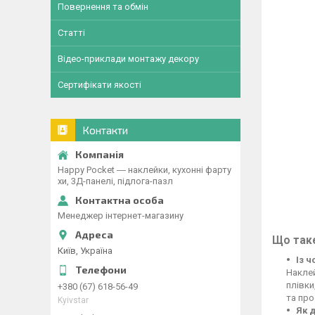
Повернення та обмін
Статті
Відео-приклади монтажу декору
Сертифікати якості
Контакти
Happy Pocket ― наклейки, кухонні фарту
хи, 3Д-панелі, підлога-пазл
Менеджер інтернет-магазину
Що таке
Київ, Україна
Із 
Наклей
плівки
+380 (67) 618-56-49
та про
Kyivstar
Як 