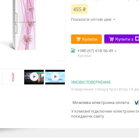
455 ₴
Показати оптові ціни
Купити
Купити з
+380 (67) 618-56-49
Kyivstar
повернення товару протягом 14 дн
У компанії підключені електронні п
покидаючи сайту.