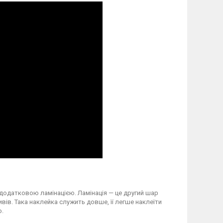
 додатковою ламінацією. Ламінація — це другий шар
вів. Така наклейка служить довше, її легше наклеїти
о.