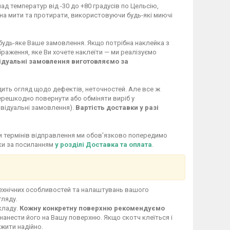
ад температур від -30 до +80 градусів по Цельсію,
жна мити та протирати, використовуючи будь-які миючі
 будь-яке Ваше замовлення. Якщо потрібна наклейка з
раження, яке Ви хочете наклеїти — ми реалізуємо
ідуальні замовлення виготовляємо за
дить огляд щодо дефектів, неточностей. Але все ж
перешкодно повернути або обміняти виріб у
ивідуальні замовлення).
Вартість доставки у разі
іни термінів відправлення ми обов'язково попередимо
вки за посиланням
у розділі Доставка та оплата
.
технічних особливостей та налаштувань вашого
гляду.
кладу.
Кожну конкретну поверхню рекомендуємо
нанести його на Вашу поверхню. Якщо скотч клеїться і
ужити надійно.