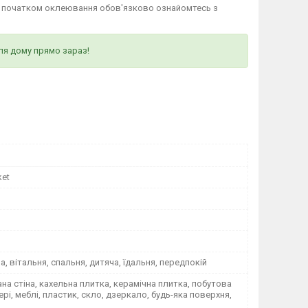
д початком оклеювання обов'язково ознайомтесь з
ля дому прямо зараз!
ket
на, вітальня, спальня, дитяча, їдальня, передпокій
а стіна, кахельна плитка, керамічна плитка, побутова
вері, меблі, пластик, скло, дзеркало, будь-яка поверхня,