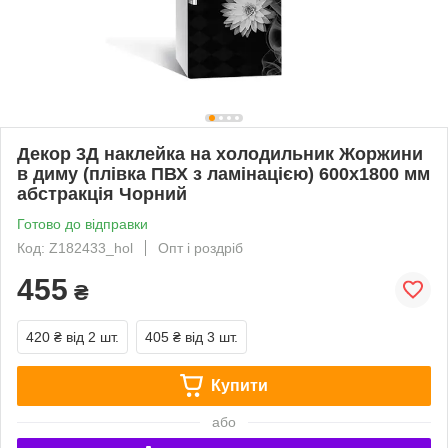
Декор 3Д наклейка на холодильник Жоржини
в диму (плівка ПВХ з ламінацією) 600х1800 мм
абстракція Чорний
Готово до відправки
Код: Z182433_hol
Опт і роздріб
455
₴
420 ₴
від 2 шт.
405 ₴
від 3 шт.
Купити
або