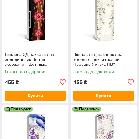
Вінілова 3Д наклейка на
Вінілова 3Д наклейка на
холодильник Вогняні
холодильник Квітковий
Жоржини ПВХ плівка
Прованс (плівка ПВХ
самоклеюча квіти Абстракція
фотодрук) 600х1800 мм
Готово до відправки
Готово до відправки
Коричневий
Абстракція Бежевий
455
455
₴
₴
Купити
Купити
Подарунок
Подарунок