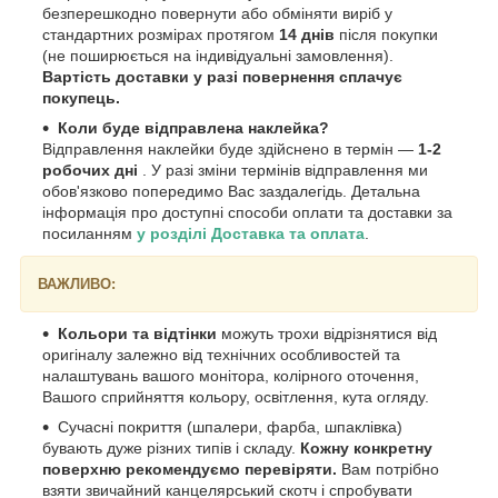
безперешкодно повернути або обміняти виріб у
стандартних розмірах протягом
14 днів
після покупки
(не поширюється на індивідуальні замовлення).
Вартість доставки у разі повернення сплачує
покупець.
Коли буде відправлена наклейка?
Відправлення наклейки буде здійснено в термін —
1-2
робочих дні
. У разі зміни термінів відправлення ми
обов'язково попередимо Вас заздалегідь. Детальна
інформація про доступні способи оплати та доставки за
посиланням
у розділі Доставка та оплата
.
ВАЖЛИВО:
Кольори та відтінки
можуть трохи відрізнятися від
оригіналу залежно від технічних особливостей та
налаштувань вашого монітора, колірного оточення,
Вашого сприйняття кольору, освітлення, кута огляду.
Сучасні покриття (шпалери, фарба, шпаклівка)
бувають дуже різних типів і складу.
Кожну конкретну
поверхню рекомендуємо перевіряти.
Вам потрібно
взяти звичайний канцелярський скотч і спробувати