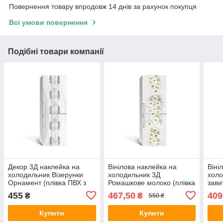
Повернення товару впродовж 14 днів за рахунок покупця
Всі умови повернення
Подібні товари компанії
Декор 3Д наклейка на
Вінілова наклейка на
Віні
холодильник Візерунки
холодильник 3Д
холо
Орнамент (плівка ПВХ з
Ромашкове молоко (плівка
зави
ламінацією) 600х1800 мм
ПВХ з ламінацією)
фото
455
467,50
409
₴
₴
550 ₴
Абстракція Сірий
650х2000 мм квіти Білий
Квіт
Купити
Купити