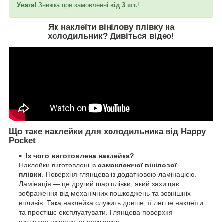
Увага!
Знижка при замовленні
від 3 шт.
!
Як наклеїти вінілову плівку на
холодильник?
Дивіться відео
!
Що таке наклейки для холодильника від Happy
Pocket
Із чого виготовлена наклейка?
Наклейки виготовлені із
самоклеючої вінілової
плівки
. Поверхня глянцева із додатковою ламінацією.
Ламінація — це другий шар плівки, який захищає
зображення від механічних пошкоджень та зовнішніх
впливів. Така наклейка служить довше, її легше наклеїти
та простіше експлуатувати. Глянцева поверхня
виглядає яскраво та позитивно.