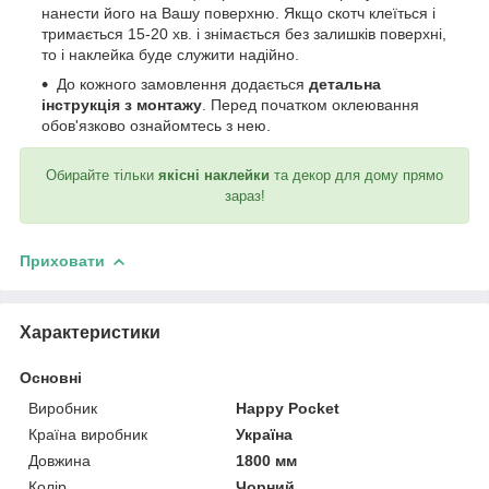
нанести його на Вашу поверхню. Якщо скотч клеїться і
тримається 15-20 хв. і знімається без залишків поверхні,
то і наклейка буде служити надійно.
До кожного замовлення додається
детальна
інструкція з монтажу
. Перед початком оклеювання
обов'язково ознайомтесь з нею.
Обирайте тільки
якісні наклейки
та декор для дому прямо
зараз!
Приховати
Характеристики
Основні
Виробник
Happy Pocket
Країна виробник
Україна
Довжина
1800 мм
Колір
Чорний