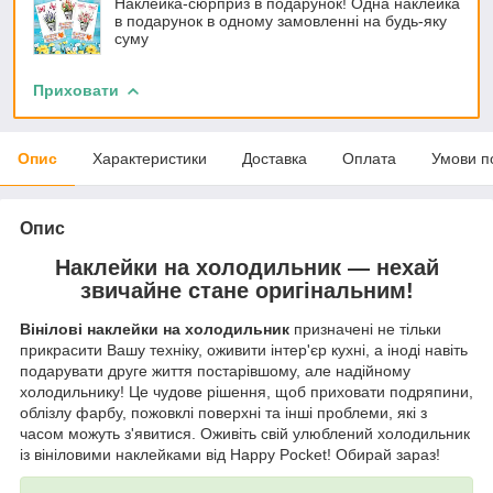
Наклейка-сюрприз в подарунок! Одна наклейка
в подарунок в одному замовленні на будь-яку
суму
Приховати
Опис
Характеристики
Доставка
Оплата
Умови п
Опис
Наклейки на холодильник — нехай
звичайне стане оригінальним!
Вінілові наклейки на холодильник
призначені не тільки
прикрасити Вашу техніку, оживити інтер'єр кухні, а іноді навіть
подарувати друге життя постарівшому, але надійному
холодильнику! Це чудове рішення, щоб приховати подряпини,
облізлу фарбу, пожовклі поверхні та інші проблеми, які з
часом можуть з'явитися. Оживіть свій улюблений холодильник
із вініловими наклейками від Happy Pocket! Обирай зараз!