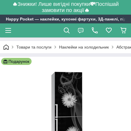
🔥
Знижки! Лише вигідні покупки
💸
Поспішай
замовити по акції
🔥
Happy Pocket ― наклейки, кухонні фартухи, 3Д-панелі, підл
Товари та послуги
Наклейки на холодильник
Абстрак
Подарунок