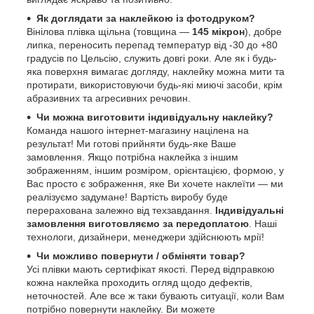
Як доглядати за наклейкою із фотодруком?
Вінілова плівка щільна (товщина —
145 мікрон
), добре
липка, переносить перепад температур від -30 до +80
градусів по Цельсію, служить довгі роки. Але як і будь-
яка поверхня вимагає догляду, наклейку можна мити та
протирати, використовуючи будь-які миючі засоби, крім
абразивних та агресивних речовин.
Чи можна виготовити індивідуальну наклейку?
Команда нашого інтернет-магазину націлена на
результат! Ми готові прийняти будь-яке Ваше
замовлення. Якщо потрібна наклейка з іншим
зображенням, іншим розміром, орієнтацією, формою, у
Вас просто є зображення, яке Ви хочете наклеїти — ми
реалізуємо задумане! Вартість виробу буде
перерахована залежно від техзавдання.
Індивідуальні
замовлення виготовляємо за передоплатою
. Наші
технологи, дизайнери, менеджери здійснюють мрії!
Чи можливо повернути / обміняти товар?
Усі плівки мають сертифікат якості. Перед відправкою
кожна наклейка проходить огляд щодо дефектів,
неточностей. Але все ж таки бувають ситуації, коли Вам
потрібно повернути наклейку. Ви можете