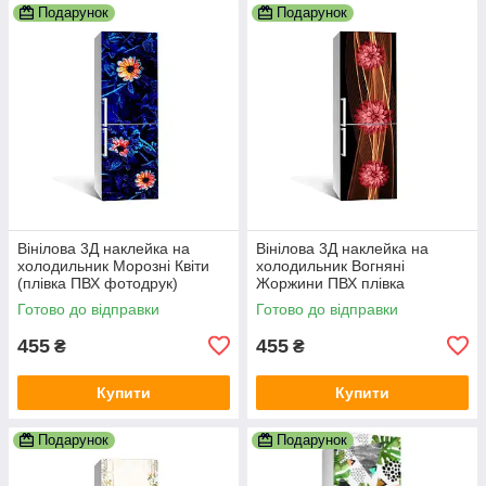
Подарунок
Подарунок
Вінілова 3Д наклейка на
Вінілова 3Д наклейка на
холодильник Морозні Квіти
холодильник Вогняні
(плівка ПВХ фотодрук)
Жоржини ПВХ плівка
600х1800 мм Абстракція
самоклеюча квіти Абстракція
Готово до відправки
Готово до відправки
Синій
Коричневий
455
455
₴
₴
Купити
Купити
Подарунок
Подарунок