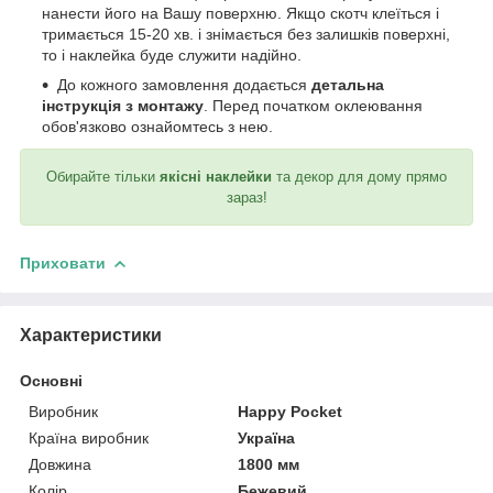
нанести його на Вашу поверхню. Якщо скотч клеїться і
тримається 15-20 хв. і знімається без залишків поверхні,
то і наклейка буде служити надійно.
До кожного замовлення додається
детальна
інструкція з монтажу
. Перед початком оклеювання
обов'язково ознайомтесь з нею.
Обирайте тільки
якісні наклейки
та декор для дому прямо
зараз!
Приховати
Характеристики
Основні
Виробник
Happy Pocket
Країна виробник
Україна
Довжина
1800 мм
Колір
Бежевий