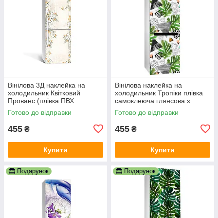
Вінілова 3Д наклейка на
Вінілова наклейка на
холодильник Квітковий
холодильник Тропіки плівка
Прованс (плівка ПВХ
самоклеюча глянсова з
фотодрук) 600х1800 мм
ламінацією 600х1800 мм
Готово до відправки
Готово до відправки
Абстракція Бежевий
455
455
₴
₴
Купити
Купити
Подарунок
Подарунок