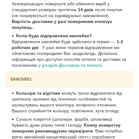
безперешкодно повернути або обміняти виріб у
стандартних розмірах протягом
14 днів
після покупки
(не поширюється на індивідуальні замовлення).
Вартість доставки у разі повернення сплачує
покупець.
Коли буде відправлена наклейка?
Відправлення наклейки буде здійснено в термін —
1-2
робочих дні
. У разі зміни термінів відправлення ми
обов'язково попередимо Вас заздалегідь. Детальна
інформація про доступні способи оплати та доставки за
посиланням
у розділі Доставка та оплата
.
ВАЖЛИВО:
Кольори та відтінки
можуть трохи відрізнятися від
оригіналу залежно від технічних особливостей та
налаштувань вашого монітора, колірного оточення,
Вашого сприйняття кольору, освітлення, кута огляду.
Сучасні покриття (шпалери, фарба, шпаклівка)
бувають дуже різних типів і складу.
Кожну конкретну
поверхню рекомендуємо перевіряти.
Вам потрібно
взяти звичайний канцелярський скотч і спробувати