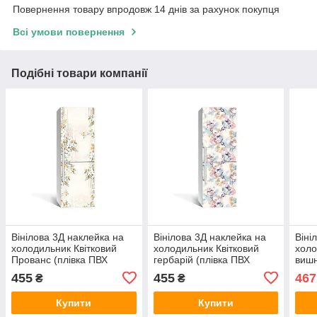
Повернення товару впродовж 14 днів за рахунок покупця
Всі умови повернення
Подібні товари компанії
Вінілова 3Д наклейка на
Вінілова 3Д наклейка на
Віні
холодильник Квітковий
холодильник Квітковий
холо
Прованс (плівка ПВХ
гербарій (плівка ПВХ
вишн
фотодрук) 600х1800 мм
фотодрук) 600х1800 мм
само
455
455
467
₴
₴
Абстракція Бежевий
Абстракція Блакитний
Беж
Купити
Купити