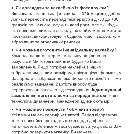
Як доглядати за наклейкою із фотодруком?
Вінілова плівка щільна (товщина —
145 мікрон
), добре
липка, переносить перепад температур від -30 до +80
градусів по Цельсію, служить довгі роки. Але як і будь-
яка поверхня вимагає догляду, наклейку можна мити та
протирати, використовуючи будь-які миючі засоби, крім
абразивних та агресивних речовин.
Чи можна виготовити індивідуальну наклейку?
Команда нашого інтернет-магазину націлена на
результат! Ми готові прийняти будь-яке Ваше
замовлення. Якщо потрібна наклейка з іншим
зображенням, іншим розміром, орієнтацією, формою, у
Вас просто є зображення, яке Ви хочете наклеїти — ми
реалізуємо задумане! Вартість виробу буде
перерахована залежно від техзавдання.
Індивідуальні
замовлення виготовляємо за передоплатою
. Наші
технологи, дизайнери, менеджери здійснюють мрії!
Чи можливо повернути / обміняти товар?
Усі плівки мають сертифікат якості. Перед відправкою
кожна наклейка проходить огляд щодо дефектів,
неточностей. Але все ж таки бувають ситуації, коли Вам
потрібно повернути наклейку. Ви можете