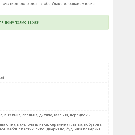
д початком оклеювання обов'язково ознайомтесь з
ля дому прямо зараз!
ket
на, вітальня, спальня, дитяча, їдальня, передпокій
а стіна, кахельна плитка, керамічна плитка, побутова
вері, меблі, пластик, скло, дзеркало, будь-яка поверхня,