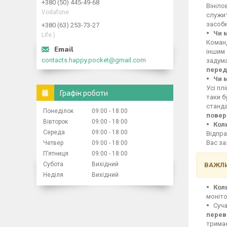
+380 (50) 445-49-68
Вініло
Vodafone
служит
засоби
+380 (63) 253-73-27
Чи 
Life:)
Команд
іншим 
contacts.happy.pocket@gmail.com
задума
перед
Чи 
Усі пл
Графік роботи
таки б
станд
Понеділок
09:00
18:00
повер
Вівторок
09:00
18:00
Кол
Середа
09:00
18:00
Відпра
Вас за
Четвер
09:00
18:00
Пʼятниця
09:00
18:00
Субота
Вихідний
ВАЖЛИ
Неділя
Вихідний
Кол
моніто
Суча
перев
тримає