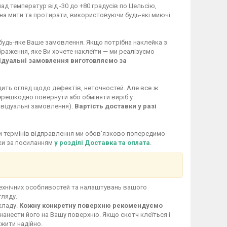
ад температур від -30 до +80 градусів по Цельсію,
жна мити та протирати, використовуючи будь-які миючі
 будь-яке Ваше замовлення. Якщо потрібна наклейка з
раження, яке Ви хочете наклеїти — ми реалізуємо
ідуальні замовлення виготовляємо за
дить огляд щодо дефектів, неточностей. Але все ж
перешкодно повернути або обміняти виріб у
ивідуальні замовлення).
Вартість доставки у разі
іни термінів відправлення ми обов'язково попередимо
вки за посиланням
у розділі Доставка та оплата
.
технічних особливостей та налаштувань вашого
гляду.
кладу.
Кожну конкретну поверхню рекомендуємо
нанести його на Вашу поверхню. Якщо скотч клеїться і
ужити надійно.