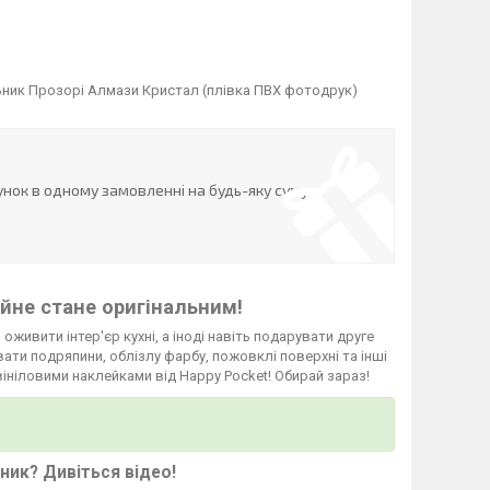
ьник Прозорі Алмази Кристал (плівка ПВХ фотодрук)
нок в одному замовленні на будь-яку суму
йне стане оригінальним!
 оживити інтер'єр кухні, а іноді навіть подарувати друге
ати подряпини, облізлу фарбу, пожовклі поверхні та інші
вініловими наклейками від Happy Pocket! Обирай зараз!
ьник?
Дивіться відео
!