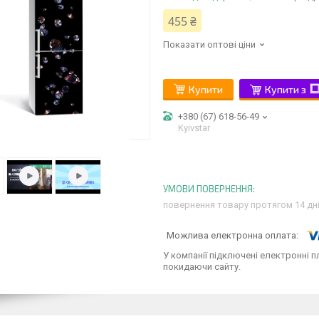
455 ₴
Показати оптові ціни
Купити
Купити з
+380 (67) 618-56-49
Kyivstar
повернення товару протягом 14 дн
У компанії підключені електронні п
покидаючи сайту.