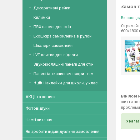
Замов 
Декоративні рейки
Килимки
Ви заощад
Отримайт
ПВХ панелі для стін
600х1800 
Екошкіра самоклейка в рулоні
Шпалери самоклейні
LVT плитка для підлоги
Звукоізоляційні панелі для стін
Панелі із тканинним покриттям
👨🎓 Наклейки для школи, у клас
Вінілові
АКЦІЇ та новини
життя пос
проблеми,
Фотовідгуки
Часті питання
Увага!
Як зробити індивідуальне замовлення