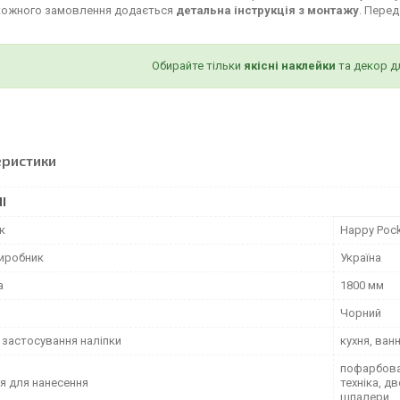
кожного замовлення додається
детальна інструкція з монтажу
. Пере
Обирайте тільки
якісні наклейки
та декор д
еристики
І
к
Happy Poc
виробник
Україна
а
1800 мм
Чорний
 застосування наліпки
кухня, ван
пофарбован
я для нанесення
техніка, д
шпалери