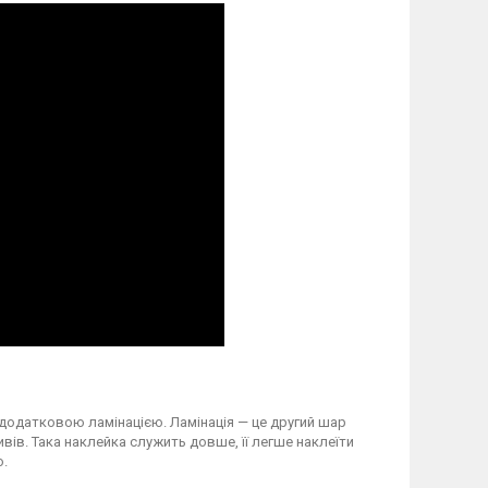
 додатковою ламінацією. Ламінація — це другий шар
вів. Така наклейка служить довше, її легше наклеїти
о.