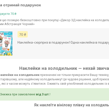
та отримай подарунок
жуєте 70 ₴
е цю позицію безкоштовно при покупці «Декор 3Д наклейка на холодил
мм Абстракція Чорний»
70 ₴
Наклейка-сюрприз в подарунок! Одна наклейка в подару
Наклейки на холодильник — нехай звича
 наклейки на холодильник
призначені не тільки прикрасити Вашу техніку,
тарівшому, але надійному холодильнику! Це чудове рішення, щоб прихов
 які з часом можуть з'явитися. Оживіть свій улюблений холодильник із 
Знижка при замовленні
від 3 шт.
!
Як наклеїти вінілову плівку на холодил