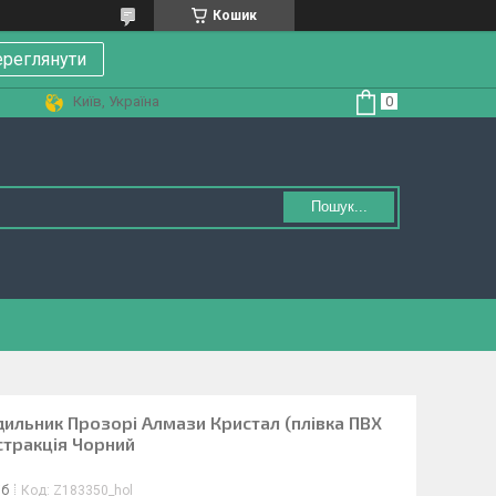
Кошик
реглянути
Київ, Україна
Пошук...
ильник Прозорі Алмази Кристал (плівка ПВХ
тракція Чорний
іб
Код:
Z183350_hol