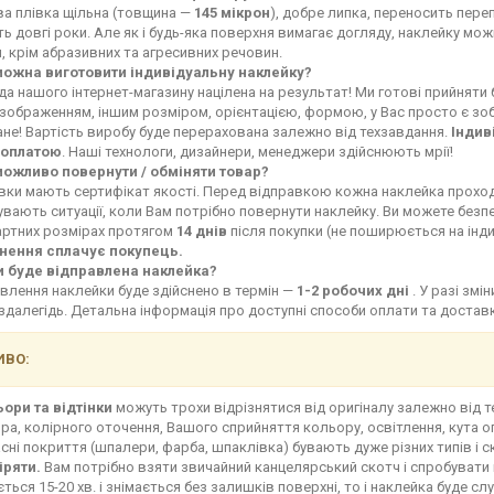
ва плівка щільна (товщина —
145 мікрон
), добре липка, переносить переп
ь довгі роки. Але як і будь-яка поверхня вимагає догляду, наклейку мо
, крім абразивних та агресивних речовин.
можна виготовити індивідуальну наклейку?
а нашого інтернет-магазину націлена на результат! Ми готові прийняти
зображенням, іншим розміром, орієнтацією, формою, у Вас просто є зоб
не! Вартість виробу буде перерахована залежно від техзавдання.
Індив
оплатою
. Наші технологи, дизайнери, менеджери здійснюють мрії!
можливо повернути / обміняти товар?
івки мають сертифікат якості. Перед відправкою кожна наклейка прохо
увають ситуації, коли Вам потрібно повернути наклейку. Ви можете без
артних розмірах протягом
14 днів
після покупки (не поширюється на інд
нення сплачує покупець.
и буде відправлена наклейка?
влення наклейки буде здійснено в термін —
1-2 робочих дні
. У разі зм
здалегідь. Детальна інформація про доступні способи оплати та доста
ВО:
ьори та відтінки
можуть трохи відрізнятися від оригіналу залежно від 
ра, колірного оточення, Вашого сприйняття кольору, освітлення, кута о
сні покриття (шпалери, фарба, шпаклівка) бувають дуже різних типів і с
іряти.
Вам потрібно взяти звичайний канцелярський скотч і спробувати 
ться 15-20 хв. і знімається без залишків поверхні, то і наклейка буде сл