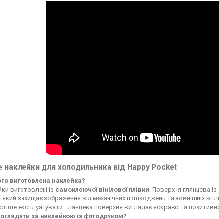
 наклейки для холодильника від Happy Pocket
чого виготовлена наклейка?
ки виготовлені із
самоклеючої вінілової плівки
. Поверхня глянцева із
, який захищає зображення від механічних пошкоджень та зовнішніх впли
стіше експлуатувати. Глянцева поверхня виглядає яскраво та позитивн
доглядати за наклейкою із фотодруком?