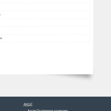
я
мм
АКЦІЇ
Акція Подарунок кожному