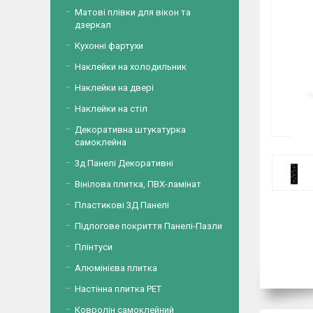
Матові плівки для вікон та
дзеркал
Кухонні фартухи
Наклейки на холодильник
Наклейки на двері
Наклейки на стіл
Декоративна штукатурка
самоклейна
3д Панелі Декоративні
Вінілова плитка, ПВХ-ламінат
Пластикові 3Д Панелі
Підлогове покриття Панелі-Пазли
Плінтуси
Алюмінієва плитка
Настінна плитка PET
Ковролін самоклейний