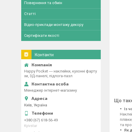
Повернення та обмін
Статті
Відео-приклади монтажу декору
Сертифікати якості
Контакти
Happy Pocket ― наклейки, кухонні фарту
хи, 3Д-панелі, підлога-пазл
Менеджер інтернет-магазину
Що таке
Київ, Україна
Із 
Наклей
плівки
+380 (67) 618-56-49
та про
Kyivstar
Як 