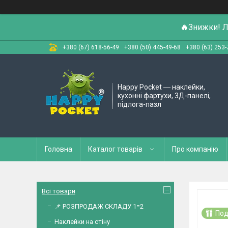
🔥
Знижки! Л
+380 (67) 618-56-49
+380 (50) 445-49-68
+380 (63) 253-
Happy Pocket ― наклейки,
кухонні фартухи, 3Д-панелі,
підлога-пазл
Головна
Каталог товарів
Про компанію
Всі товари
📌 РОЗПРОДАЖ СКЛАДУ 1=2
Под
Наклейки на стіну