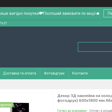
ише вигідні покупки
💸
Поспішай замовити по акції
🔥
Пе
73-27
Доставка та оплата
Фотовідгуки
Контакти
Декор 3Д наклейка на холод
фотодрук) 600х1800 мм Абс
арунок
Готово до відправки
Оптом і в роздр