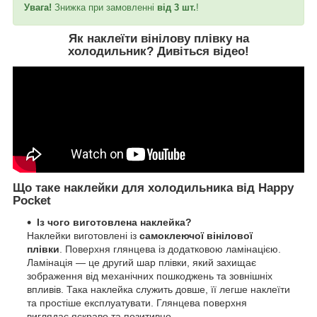
Увага!
Знижка при замовленні
від 3 шт.
!
Як наклеїти вінілову плівку на
холодильник?
Дивіться відео
!
Що таке наклейки для холодильника від Happy
Pocket
Із чого виготовлена наклейка?
Наклейки виготовлені із
самоклеючої вінілової
плівки
. Поверхня глянцева із додатковою ламінацією.
Ламінація — це другий шар плівки, який захищає
зображення від механічних пошкоджень та зовнішніх
впливів. Така наклейка служить довше, її легше наклеїти
та простіше експлуатувати. Глянцева поверхня
виглядає яскраво та позитивно.