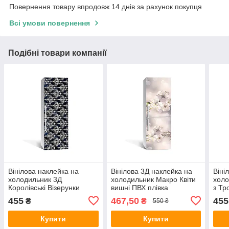
Повернення товару впродовж 14 днів за рахунок покупця
Всі умови повернення
Подібні товари компанії
Вінілова наклейка на
Вінілова 3Д наклейка на
Віні
холодильник 3Д
холодильник Макро Квіти
холо
Королівські Візерунки
вишні ПВХ плівка
з Тр
(плівка ПВХ фотодрук)
самоклеюча тичинка
фото
455
467,50
455
₴
₴
550 ₴
600х1800 мм Абстракція
Бежевий 650х2000 мм
Абст
Чорний
Купити
Купити