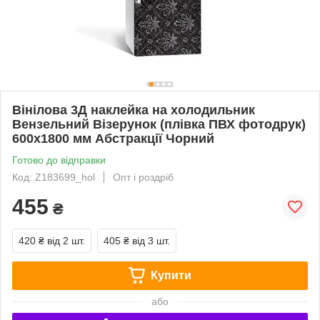
Вінілова 3Д наклейка на холодильник
Вензельний Візерунок (плівка ПВХ фотодрук)
600х1800 мм Абстракції Чорний
Готово до відправки
Код: Z183699_hol
Опт і роздріб
455
₴
420 ₴
від 2 шт.
405 ₴
від 3 шт.
Купити
або