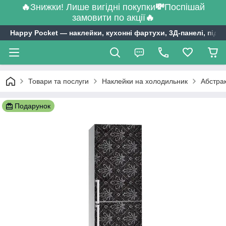
🔥
Знижки! Лише вигідні покупки
💸
Поспішай
замовити по акції
🔥
Happy Pocket ― наклейки, кухонні фартухи, 3Д-панелі, підл
Товари та послуги
Наклейки на холодильник
Абстрак
Подарунок