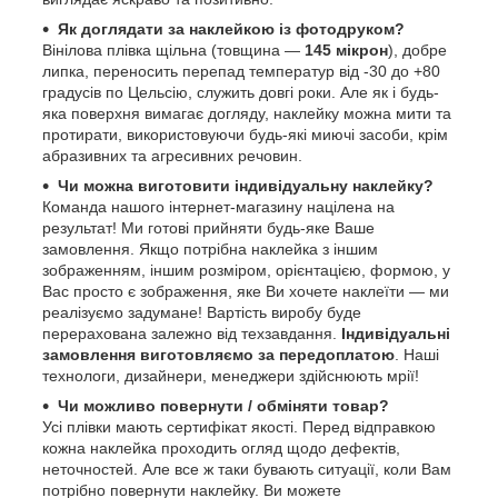
Як доглядати за наклейкою із фотодруком?
Вінілова плівка щільна (товщина —
145 мікрон
), добре
липка, переносить перепад температур від -30 до +80
градусів по Цельсію, служить довгі роки. Але як і будь-
яка поверхня вимагає догляду, наклейку можна мити та
протирати, використовуючи будь-які миючі засоби, крім
абразивних та агресивних речовин.
Чи можна виготовити індивідуальну наклейку?
Команда нашого інтернет-магазину націлена на
результат! Ми готові прийняти будь-яке Ваше
замовлення. Якщо потрібна наклейка з іншим
зображенням, іншим розміром, орієнтацією, формою, у
Вас просто є зображення, яке Ви хочете наклеїти — ми
реалізуємо задумане! Вартість виробу буде
перерахована залежно від техзавдання.
Індивідуальні
замовлення виготовляємо за передоплатою
. Наші
технологи, дизайнери, менеджери здійснюють мрії!
Чи можливо повернути / обміняти товар?
Усі плівки мають сертифікат якості. Перед відправкою
кожна наклейка проходить огляд щодо дефектів,
неточностей. Але все ж таки бувають ситуації, коли Вам
потрібно повернути наклейку. Ви можете