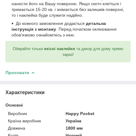
нанести його на Вашу поверхню. Якщо скотч клеїться і
тримається 15-20 хв. і знімається без залишків поверхні,
то і наклейка буде служити надійно.
До кожного замовлення додається
детальна
інструкція з монтажу
. Перед початком оклеювання
обов'язково ознайомтесь з нею.
Обирайте тільки
якісні наклейки
та декор для дому прямо
зараз!
Приховати
Характеристики
Основні
Виробник
Happy Pocket
Країна виробник
Україна
Довжина
1800 мм
Колір
Чорний