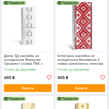
Подарунок
Подарунок
Декор 3Д наклейка на
Інтер'єрна наклейка на
холодильник Візерунки
холодильник Вишиванка 2
Орнамент (плівка ПВХ з
плівка самоклеюча глянсова
ламінацією) 600х1800 мм
з ламінацією 600х1800 мм
Готово до відправки
Готово до відправки
Абстракція Сірий
455
455
₴
₴
Купити
Купити
Подарунок
Подарунок