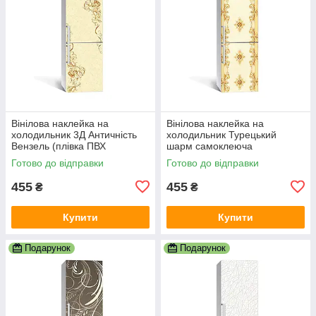
Вінілова наклейка на
Вінілова наклейка на
холодильник 3Д Античність
холодильник Турецький
Вензель (плівка ПВХ
шарм самоклеюча
фотодрук) 600х1800 мм
ламінована плівка ПВХ
Готово до відправки
Готово до відправки
Абстракція Бежевий
орнаменти Бежевий
455
455
₴
₴
Купити
Купити
Подарунок
Подарунок