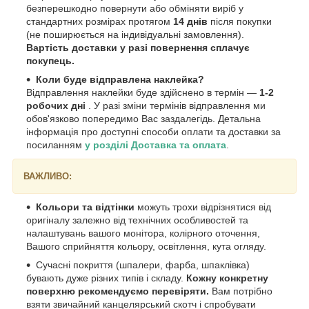
безперешкодно повернути або обміняти виріб у
стандартних розмірах протягом
14 днів
після покупки
(не поширюється на індивідуальні замовлення).
Вартість доставки у разі повернення сплачує
покупець.
Коли буде відправлена наклейка?
Відправлення наклейки буде здійснено в термін —
1-2
робочих дні
. У разі зміни термінів відправлення ми
обов'язково попередимо Вас заздалегідь. Детальна
інформація про доступні способи оплати та доставки за
посиланням
у розділі Доставка та оплата
.
ВАЖЛИВО:
Кольори та відтінки
можуть трохи відрізнятися від
оригіналу залежно від технічних особливостей та
налаштувань вашого монітора, колірного оточення,
Вашого сприйняття кольору, освітлення, кута огляду.
Сучасні покриття (шпалери, фарба, шпаклівка)
бувають дуже різних типів і складу.
Кожну конкретну
поверхню рекомендуємо перевіряти.
Вам потрібно
взяти звичайний канцелярський скотч і спробувати