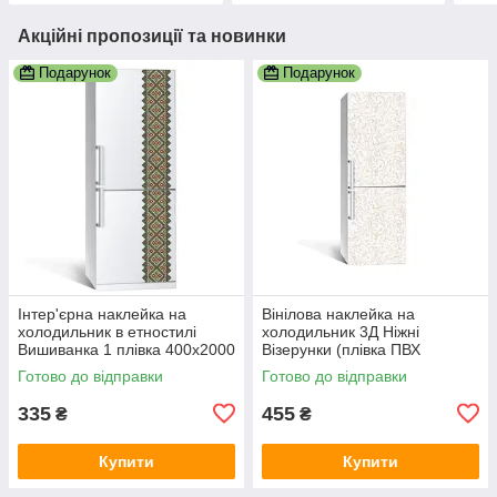
Акційні пропозиції та новинки
Подарунок
Подарунок
Інтер'єрна наклейка на
Вінілова наклейка на
холодильник в етностилі
холодильник 3Д Ніжні
Вишиванка 1 плівка 400х2000
Візерунки (плівка ПВХ
мм самоклеюча глянцева з
фотодрук) 600х1800 мм
Готово до відправки
Готово до відправки
ламінацією
Абстракція Бежевий
335
455
₴
₴
Купити
Купити