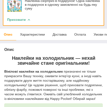
Наклейка-сюрприз в подарунок! Одна наклейка
в подарунок в одному замовленні на будь-яку
суму
Приховати
Опис
Характеристики
Доставка
Оплата
Умови п
Опис
Наклейки на холодильник — нехай
звичайне стане оригінальним!
Вінілові наклейки на холодильник
призначені не тільки
прикрасити Вашу техніку, оживити інтер'єр кухні, а іноді навіть
подарувати друге життя постарівшому, але надійному
холодильнику! Це чудове рішення, щоб приховати подряпини,
облізлу фарбу, пожовклі поверхні та інші проблеми, які з
часом можуть з'явитися. Оживіть свій улюблений холодильник
із вініловими наклейками від Happy Pocket! Обирай зараз!