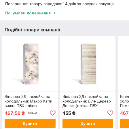
Повернення товару впродовж 14 днів за рахунок покупця
Всі умови повернення
Подібні товари компанії
Вінілова 3Д наклейка на
Вінілова 3Д наклейка на
Віні
холодильник Макро Квіти
холодильник Біле Дерево
холо
вишні ПВХ плівка
Дошки (плівка ПВХ
Рома
самоклеюча тичинка
фотодрук) 600х1800 мм
ПВХ 
467,50
455
467
₴
₴
550 ₴
Бежевий 650х2000 мм
Текстури Бежевий
650х
Купити
Купити