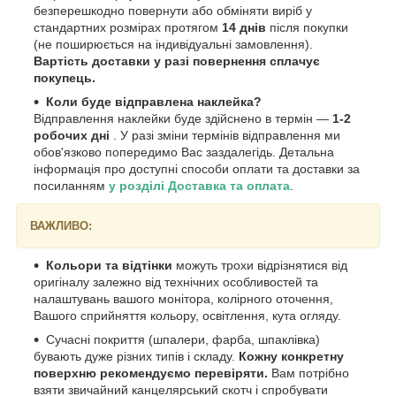
безперешкодно повернути або обміняти виріб у
стандартних розмірах протягом
14 днів
після покупки
(не поширюється на індивідуальні замовлення).
Вартість доставки у разі повернення сплачує
покупець.
Коли буде відправлена наклейка?
Відправлення наклейки буде здійснено в термін —
1-2
робочих дні
. У разі зміни термінів відправлення ми
обов'язково попередимо Вас заздалегідь. Детальна
інформація про доступні способи оплати та доставки за
посиланням
у розділі Доставка та оплата
.
ВАЖЛИВО:
Кольори та відтінки
можуть трохи відрізнятися від
оригіналу залежно від технічних особливостей та
налаштувань вашого монітора, колірного оточення,
Вашого сприйняття кольору, освітлення, кута огляду.
Сучасні покриття (шпалери, фарба, шпаклівка)
бувають дуже різних типів і складу.
Кожну конкретну
поверхню рекомендуємо перевіряти.
Вам потрібно
взяти звичайний канцелярський скотч і спробувати