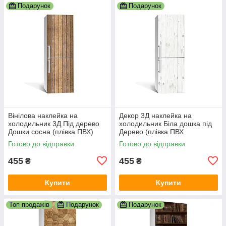
Подарунок
Подарунок
Вінілова наклейка на
Декор 3Д наклейка на
холодильник 3Д Під дерево
холодильник Біла дошка під
Дошки сосна (плівка ПВХ)
Дерево (плівка ПВХ
600х1800 мм Текстури
фотодрук) 600х1800 мм
Готово до відправки
Готово до відправки
Коричневий
Текстури Сірий
455
455
₴
₴
Купити
Купити
Топ продажів
Подарунок
Подарунок