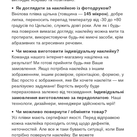
Як доглядати за наклейкою із фотодруком?
Вінілова плівка щільна (товщина —
145 мікрон
), добре
липка, переносить перепад температур від -30 до +80
градусів по Цельсію, служить довгі роки. Але як і будь-
яка поверхня вимагає догляду, наклейку можна мити та
протирати, використовуючи будь-які миючі засоби, крім
абразивних та агресивних речовин.
Чи можна виготовити індивідуальну наклейку?
Команда нашого інтернет-магазину націлена на
результат! Ми готові прийняти будь-яке Ваше
замовлення. Якщо потрібна наклейка з іншим
зображенням, іншим розміром, орієнтацією, формою, у
Вас просто є зображення, яке Ви хочете наклеїти — ми
реалізуємо задумане! Вартість виробу буде
перерахована залежно від техзавдання.
Індивідуальні
замовлення виготовляємо за передоплатою
. Наші
технологи, дизайнери, менеджери здійснюють мрії!
Чи можливо повернути / обміняти товар?
Усі плівки мають сертифікат якості. Перед відправкою
кожна наклейка проходить огляд щодо дефектів,
неточностей. Але все ж таки бувають ситуації, коли Вам
потрібно повернути наклейку. Ви можете