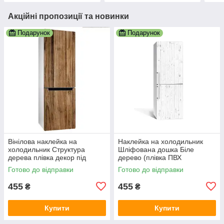
Акційні пропозиції та новинки
Подарунок
Подарунок
Вінілова наклейка на
Наклейка на холодильник
холодильник Структура
Шліфована дошка Біле
дерева плівка декор під
дерево (плівка ПВХ
дерево глянцева дошки
фотодрук) 600х1800 мм
Готово до відправки
Готово до відправки
600х1800 мм
Текстури Сірий
455
455
₴
₴
Купити
Купити