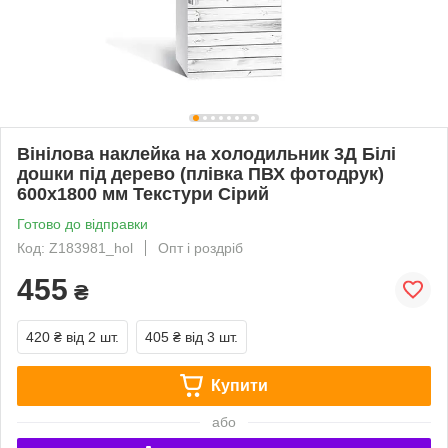
Вінілова наклейка на холодильник 3Д Білі
дошки під дерево (плівка ПВХ фотодрук)
600х1800 мм Текстури Сірий
Готово до відправки
Код: Z183981_hol
Опт і роздріб
455
₴
420 ₴
від 2 шт.
405 ₴
від 3 шт.
Купити
або