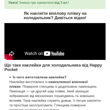
Увага!
Знижка при замовленні
від 3 шт.
!
Як наклеїти вінілову плівку на
холодильник?
Дивіться відео
!
Що таке наклейки для холодильника від Happy
Pocket
Із чого виготовлена наклейка?
Наклейки виготовлені із
самоклеючої вінілової
плівки
. Поверхня глянцева із додатковою ламінацією.
Ламінація — це другий шар плівки, який захищає
зображення від механічних пошкоджень та зовнішніх
впливів. Така наклейка служить довше, її легше наклеїти
та простіше експлуатувати. Глянцева поверхня
виглядає яскраво та позитивно.