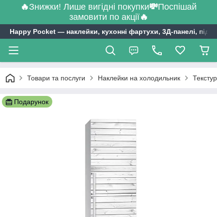
🔥
Знижки! Лише вигідні покупки
💸
Поспішай
замовити по акції
🔥
Happy Pocket ― наклейки, кухонні фартухи, 3Д-панелі, підл
Товари та послуги
Наклейки на холодильник
Текстур
Подарунок