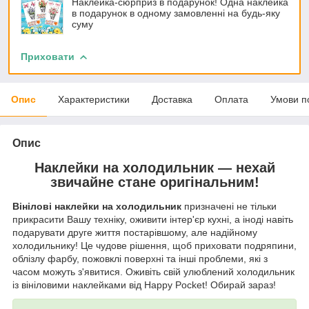
Наклейка-сюрприз в подарунок! Одна наклейка
в подарунок в одному замовленні на будь-яку
суму
Приховати
Опис
Характеристики
Доставка
Оплата
Умови п
Опис
Наклейки на холодильник — нехай
звичайне стане оригінальним!
Вінілові наклейки на холодильник
призначені не тільки
прикрасити Вашу техніку, оживити інтер'єр кухні, а іноді навіть
подарувати друге життя постарівшому, але надійному
холодильнику! Це чудове рішення, щоб приховати подряпини,
облізлу фарбу, пожовклі поверхні та інші проблеми, які з
часом можуть з'явитися. Оживіть свій улюблений холодильник
із вініловими наклейками від Happy Pocket! Обирай зараз!