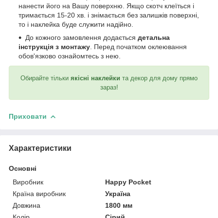
нанести його на Вашу поверхню. Якщо скотч клеїться і
тримається 15-20 хв. і знімається без залишків поверхні,
то і наклейка буде служити надійно.
До кожного замовлення додається
детальна
інструкція з монтажу
. Перед початком оклеювання
обов'язково ознайомтесь з нею.
Обирайте тільки
якісні наклейки
та декор для дому прямо
зараз!
Приховати
Характеристики
Основні
Виробник
Happy Pocket
Країна виробник
Україна
Довжина
1800 мм
Колір
Сірий