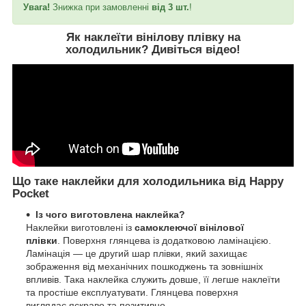
Увага!
Знижка при замовленні
від 3 шт.
!
Як наклеїти вінілову плівку на
холодильник?
Дивіться відео
!
Що таке наклейки для холодильника від Happy
Pocket
Із чого виготовлена наклейка?
Наклейки виготовлені із
самоклеючої вінілової
плівки
. Поверхня глянцева із додатковою ламінацією.
Ламінація — це другий шар плівки, який захищає
зображення від механічних пошкоджень та зовнішніх
впливів. Така наклейка служить довше, її легше наклеїти
та простіше експлуатувати. Глянцева поверхня
виглядає яскраво та позитивно.