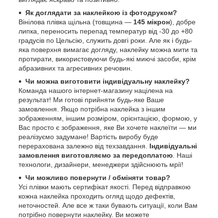
Як доглядати за наклейкою із фотодруком?
Вінілова плівка щільна (товщина —
145 мікрон
), добре
липка, переносить перепад температур від -30 до +80
градусів по Цельсію, служить довгі роки. Але як і будь-
яка поверхня вимагає догляду, наклейку можна мити та
протирати, використовуючи будь-які миючі засоби, крім
абразивних та агресивних речовин.
Чи можна виготовити індивідуальну наклейку?
Команда нашого інтернет-магазину націлена на
результат! Ми готові прийняти будь-яке Ваше
замовлення. Якщо потрібна наклейка з іншим
зображенням, іншим розміром, орієнтацією, формою, у
Вас просто є зображення, яке Ви хочете наклеїти — ми
реалізуємо задумане! Вартість виробу буде
перерахована залежно від техзавдання.
Індивідуальні
замовлення виготовляємо за передоплатою
. Наші
технологи, дизайнери, менеджери здійснюють мрії!
Чи можливо повернути / обміняти товар?
Усі плівки мають сертифікат якості. Перед відправкою
кожна наклейка проходить огляд щодо дефектів,
неточностей. Але все ж таки бувають ситуації, коли Вам
потрібно повернути наклейку. Ви можете