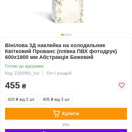
Вінілова 3Д наклейка на холодильник
Квітковий Прованс (плівка ПВХ фотодрук)
600х1800 мм Абстракція Бежевий
Готово до відправки
Код: Z183991_hol
Опт і роздріб
455
₴
420 ₴
від 2 шт.
405 ₴
від 3 шт.
Купити
або