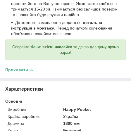
нанести його на Вашу поверхню. Якщо скотч клеїться і
тримається 15-20 хв. і знімається без залишків поверхні,
то і наклейка буде служити надійно.
До кожного замовлення додається
детальна
інструкція з монтажу
. Перед початком оклеювання
обов'язково ознайомтесь з нею.
Обирайте тільки
якісні наклейки
та декор для дому прямо
зараз!
Приховати
Характеристики
Основні
Виробник
Happy Pocket
Країна виробник
Україна
Довжина
1800 мм
Колір
Бежевий