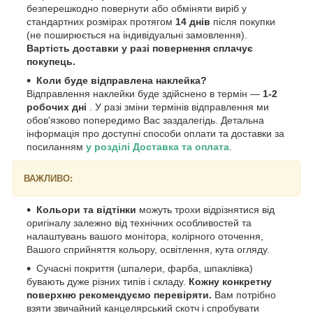
безперешкодно повернути або обміняти виріб у
стандартних розмірах протягом
14 днів
після покупки
(не поширюється на індивідуальні замовлення).
Вартість доставки у разі повернення сплачує
покупець.
Коли буде відправлена наклейка?
Відправлення наклейки буде здійснено в термін —
1-2
робочих дні
. У разі зміни термінів відправлення ми
обов'язково попередимо Вас заздалегідь. Детальна
інформація про доступні способи оплати та доставки за
посиланням
у розділі Доставка та оплата
.
ВАЖЛИВО:
Кольори та відтінки
можуть трохи відрізнятися від
оригіналу залежно від технічних особливостей та
налаштувань вашого монітора, колірного оточення,
Вашого сприйняття кольору, освітлення, кута огляду.
Сучасні покриття (шпалери, фарба, шпаклівка)
бувають дуже різних типів і складу.
Кожну конкретну
поверхню рекомендуємо перевіряти.
Вам потрібно
взяти звичайний канцелярський скотч і спробувати