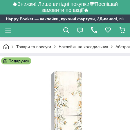
🔥
Знижки! Лише вигідні покупки
💸
Поспішай
замовити по акції
🔥
Happy Pocket ― наклейки, кухонні фартухи, 3Д-панелі, підл
Товари та послуги
Наклейки на холодильник
Абстрак
Подарунок