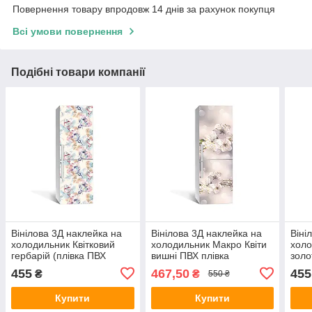
Повернення товару впродовж 14 днів за рахунок покупця
Всі умови повернення
Подібні товари компанії
Вінілова 3Д наклейка на
Вінілова 3Д наклейка на
Віні
холодильник Квітковий
холодильник Макро Квіти
холо
гербарій (плівка ПВХ
вишні ПВХ плівка
золо
фотодрук) 600х1800 мм
самоклеюча тичинка
фото
455
467,50
455
₴
₴
550 ₴
Абстракція Блакитний
Бежевий 650х2000 мм
Абст
Купити
Купити