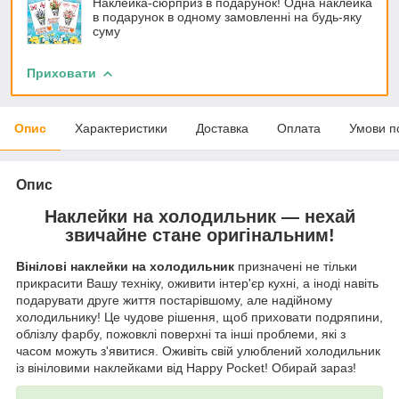
Наклейка-сюрприз в подарунок! Одна наклейка
в подарунок в одному замовленні на будь-яку
суму
Приховати
Опис
Характеристики
Доставка
Оплата
Умови п
Опис
Наклейки на холодильник — нехай
звичайне стане оригінальним!
Вінілові наклейки на холодильник
призначені не тільки
прикрасити Вашу техніку, оживити інтер'єр кухні, а іноді навіть
подарувати друге життя постарівшому, але надійному
холодильнику! Це чудове рішення, щоб приховати подряпини,
облізлу фарбу, пожовклі поверхні та інші проблеми, які з
часом можуть з'явитися. Оживіть свій улюблений холодильник
із вініловими наклейками від Happy Pocket! Обирай зараз!