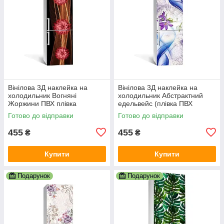
Вінілова 3Д наклейка на
Вінілова 3Д наклейка на
холодильник Вогняні
холодильник Абстрактний
Жоржини ПВХ плівка
едельвейс (плівка ПВХ
самоклеюча квіти Абстракція
фотодрук) 600х1800 мм
Готово до відправки
Готово до відправки
Коричневий
Абстракція Синій
455
455
₴
₴
Купити
Купити
Подарунок
Подарунок