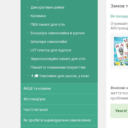
Замов 
Декоративні рейки
Килимки
Ви заощад
Отримайте
ПВХ панелі для стін
Абстракц
Екошкіра самоклейка в рулоні
Шпалери самоклейні
LVT плитка для підлоги
Звукоізоляційні панелі для стін
Панелі із тканинним покриттям
👨🎓 Наклейки для школи, у клас
Вінілові
АКЦІЇ та новини
життя пос
проблеми,
Фотовідгуки
Часті питання
Увага!
Як зробити індивідуальне замовлення