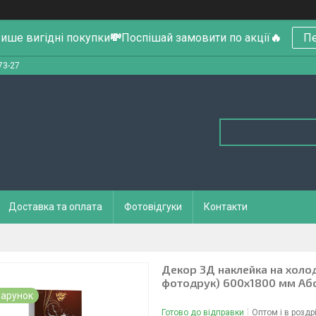
ише вигідні покупки
💸
Поспішай замовити по акції
🔥
Пе
73-27
Доставка та оплата
Фотовідгуки
Контакти
Декор 3Д наклейка на холоди
фотодрук) 600х1800 мм Аб
арунок
Готово до відправки
Оптом і в роздр