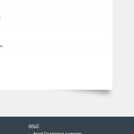
я
мм
АКЦІЇ
Акція Подарунок кожному