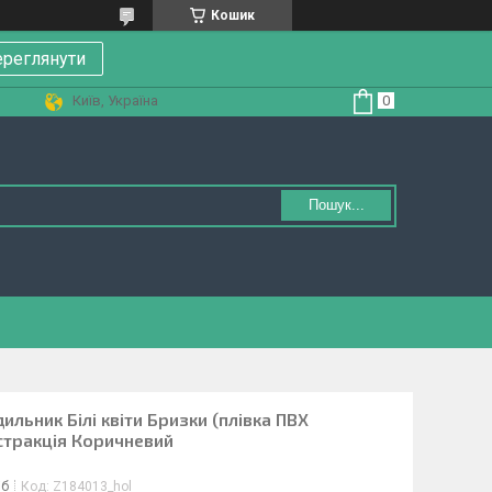
Кошик
реглянути
Київ, Україна
Пошук...
льник Білі квіти Бризки (плівка ПВХ
стракція Коричневий
іб
Код:
Z184013_hol