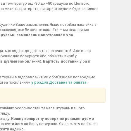
ад температур від -30 до +80 градусів по Цельсію,
жна мити та протирати, використовуючи будь-які миючі
 будь-яке Ваше замовлення. Якщо потрібна наклейка з
раження, яке Ви хочете наклеїти — ми реалізуємо
ідуальні замовлення виготовляємо за
дить огляд щодо дефектів, неточностей. Але все ж
перешкодно повернути або обміняти виріб у
ивідуальні замовлення).
Вартість доставки у разі
іни термінів відправлення ми обов'язково попередимо
вки за посиланням
у розділі Доставка та оплата
.
технічних особливостей та налаштувань вашого
гляду.
кладу.
Кожну конкретну поверхню рекомендуємо
нанести його на Вашу поверхню. Якщо скотч клеїться і
ужити надійно.