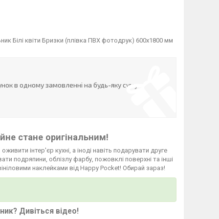
ик Білі квіти Бризки (плівка ПВХ фотодрук) 600х1800 мм
нок в одному замовленні на будь-яку суму
йне стане оригінальним!
 оживити інтер'єр кухні, а іноді навіть подарувати друге
ати подряпини, облізлу фарбу, пожовклі поверхні та інші
вініловими наклейками від Happy Pocket! Обирай зараз!
ьник?
Дивіться відео
!