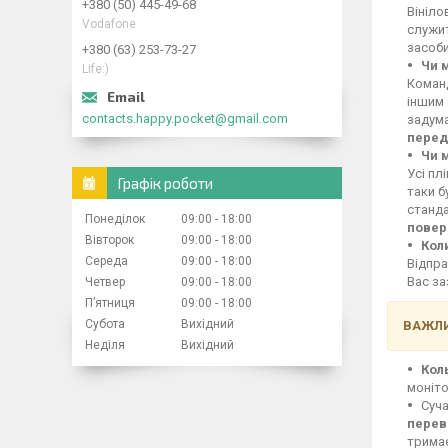
+380 (50) 445-49-68
Вініло
Vodafone
служит
засоби
+380 (63) 253-73-27
Чи 
Life:)
Команд
іншим 
contacts.happy.pocket@gmail.com
задума
перед
Чи 
Усі пл
Графік роботи
таки б
станд
Понеділок
09:00
18:00
повер
Вівторок
09:00
18:00
Кол
Середа
09:00
18:00
Відпра
Вас за
Четвер
09:00
18:00
Пʼятниця
09:00
18:00
Субота
Вихідний
ВАЖЛИ
Неділя
Вихідний
Кол
моніто
Суча
перев
тримає