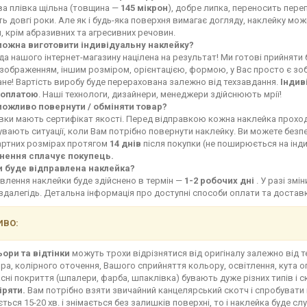
ва плівка щільна (товщина —
145 мікрон
), добре липка, переносить переп
ь довгі роки. Але як і будь-яка поверхня вимагає догляду, наклейку мо
, крім абразивних та агресивних речовин.
можна виготовити індивідуальну наклейку?
а нашого інтернет-магазину націлена на результат! Ми готові прийняти
зображенням, іншим розміром, орієнтацією, формою, у Вас просто є зоб
не! Вартість виробу буде перерахована залежно від техзавдання.
Індив
оплатою
. Наші технологи, дизайнери, менеджери здійснюють мрії!
можливо повернути / обміняти товар?
івки мають сертифікат якості. Перед відправкою кожна наклейка прохо
увають ситуації, коли Вам потрібно повернути наклейку. Ви можете без
артних розмірах протягом
14 днів
після покупки (не поширюється на інд
нення сплачує покупець.
и буде відправлена наклейка?
влення наклейки буде здійснено в термін —
1-2 робочих дні
. У разі зм
здалегідь. Детальна інформація про доступні способи оплати та доста
ВО:
ьори та відтінки
можуть трохи відрізнятися від оригіналу залежно від 
ра, колірного оточення, Вашого сприйняття кольору, освітлення, кута о
сні покриття (шпалери, фарба, шпаклівка) бувають дуже різних типів і с
іряти.
Вам потрібно взяти звичайний канцелярський скотч і спробувати 
ться 15-20 хв. і знімається без залишків поверхні, то і наклейка буде сл