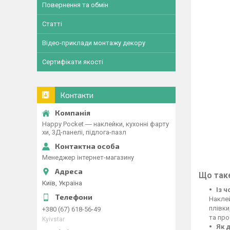
Повернення та обмін
Статті
Відео-приклади монтажу декору
Сертифікати якості
Контакти
Happy Pocket ― наклейки, кухонні фарту
хи, 3Д-панелі, підлога-пазл
Менеджер інтернет-магазину
Що таке
Київ, Україна
Із 
Наклей
плівки
+380 (67) 618-56-49
та про
Kyivstar
Як 