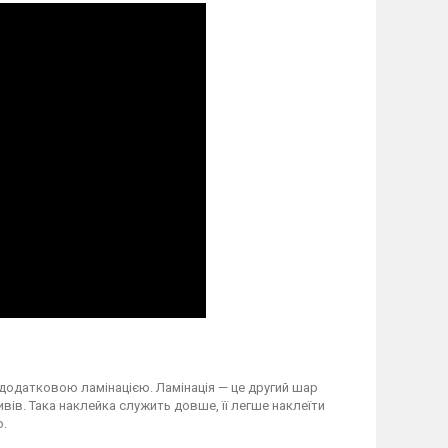
 додатковою ламінацією. Ламінація — це другий шар
вів. Така наклейка служить довше, її легше наклеїти
о.