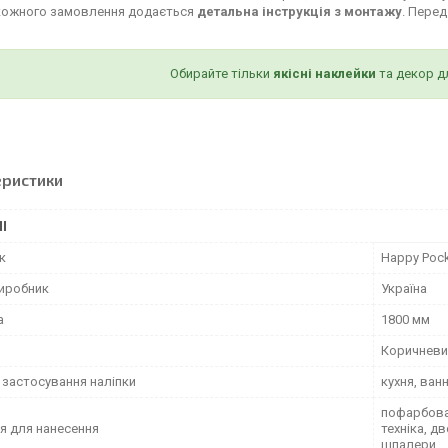
кожного замовлення додається
детальна інструкція з монтажу
. Пере
Обирайте тільки
якісні наклейки
та декор д
еристики
І
к
Happy Poc
виробник
Україна
а
1800 мм
Коричневи
 застосування наліпки
кухня, ван
пофарбован
я для нанесення
техніка, д
шпалери