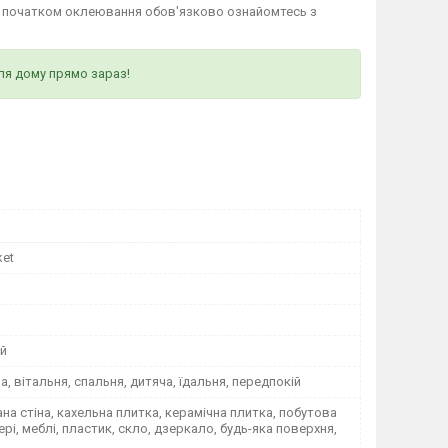
д початком оклеювання обов'язково ознайомтесь з
ля дому прямо зараз!
ket
й
на, вітальня, спальня, дитяча, їдальня, передпокій
а стіна, кахельна плитка, керамічна плитка, побутова
вері, меблі, пластик, скло, дзеркало, будь-яка поверхня,