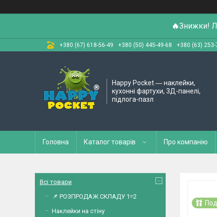
🔥
Знижки! Л
+380 (67) 618-56-49
+380 (50) 445-49-68
+380 (63) 253-
Happy Pocket ― наклейки,
кухонні фартухи, 3Д-панелі,
підлога-пазл
Головна
Каталог товарів
Про компанію
Всі товари
📌 РОЗПРОДАЖ СКЛАДУ 1=2
Под
Наклейки на стіну