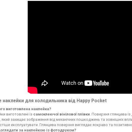
 наклейки для холодильника від Happy Pocket
чого виготовлена наклейка?
ки виготовлені із
самоклеючої вінілової плівки
. Поверхня глянцева із
, який захищає зображення від механічних пошкоджень та зовнішніх впли
стіше експлуатувати. Глянцева поверхня виглядає яскраво та позитивн
доглядати за наклейкою із фотодруком?