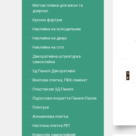
Матові плівки для вікон та
дзеркал
Кухонні фартухи
Наклейки на холодильник
Наклейки на двері
Наклейки на стіл
Декоративна штукатурка
самоклейна
3д Панелі Декоративні
Вінілова плитка, ПВХ-ламінат
Пластикові 3Д Панелі
Підлогове покриття Панелі-Пазли
Плінтуси
Алюмінієва плитка
Настінна плитка PET
Ковролін самоклейний