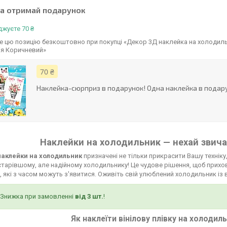
та отримай подарунок
жуєте 70 ₴
 цю позицію безкоштовно при покупці «Декор 3Д наклейка на холодильн
ія Коричневий»
70 ₴
Наклейка-сюрприз в подарунок! Одна наклейка в подару
Наклейки на холодильник — нехай звича
 наклейки на холодильник
призначені не тільки прикрасити Вашу техніку,
тарівшому, але надійному холодильнику! Це чудове рішення, щоб прихов
 які з часом можуть з'явитися. Оживіть свій улюблений холодильник із 
Знижка при замовленні
від 3 шт.
!
Як наклеїти вінілову плівку на холодил