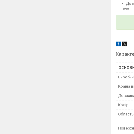
До 
нею.
Характ
ОСНОВН
Виробни
Країна 
Довжин
Колір
Область
Поверхн