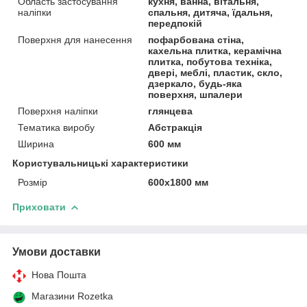
Область застосування
кухня, ванна, вітальня,
наліпки
спальня, дитяча, їдальня,
передпокій
Поверхня для нанесення
пофарбована стіна,
кахельна плитка, керамічна
плитка, побутова техніка,
двері, меблі, пластик, скло,
дзеркало, будь-яка
поверхня, шпалери
Поверхня наліпки
глянцева
Тематика виробу
Абстракція
Ширина
600 мм
Користувальницькі характеристики
Розмір
600х1800 мм
Приховати
Умови доставки
Нова Пошта
Магазини Rozetka