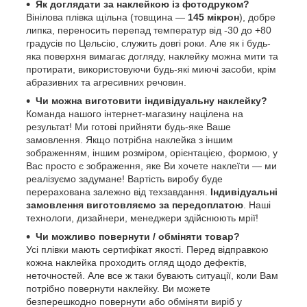
Як доглядати за наклейкою із фотодруком?
Вінілова плівка щільна (товщина —
145 мікрон
), добре
липка, переносить перепад температур від -30 до +80
градусів по Цельсію, служить довгі роки. Але як і будь-
яка поверхня вимагає догляду, наклейку можна мити та
протирати, використовуючи будь-які миючі засоби, крім
абразивних та агресивних речовин.
Чи можна виготовити індивідуальну наклейку?
Команда нашого інтернет-магазину націлена на
результат! Ми готові прийняти будь-яке Ваше
замовлення. Якщо потрібна наклейка з іншим
зображенням, іншим розміром, орієнтацією, формою, у
Вас просто є зображення, яке Ви хочете наклеїти — ми
реалізуємо задумане! Вартість виробу буде
перерахована залежно від техзавдання.
Індивідуальні
замовлення виготовляємо за передоплатою
. Наші
технологи, дизайнери, менеджери здійснюють мрії!
Чи можливо повернути / обміняти товар?
Усі плівки мають сертифікат якості. Перед відправкою
кожна наклейка проходить огляд щодо дефектів,
неточностей. Але все ж таки бувають ситуації, коли Вам
потрібно повернути наклейку. Ви можете
безперешкодно повернути або обміняти виріб у