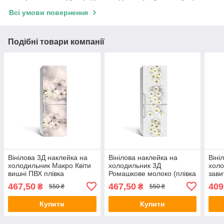
Всі умови повернення
Подібні товари компанії
Вінілова 3Д наклейка на
Вінілова наклейка на
Віні
холодильник Макро Квіти
холодильник 3Д
холо
вишні ПВХ плівка
Ромашкове молоко (плівка
зави
самоклеюча тичинка
ПВХ з ламінацією)
фото
467,50
467,50
409
₴
₴
550 ₴
550 ₴
Бежевий 650х2000 мм
650х2000 мм квіти Білий
Квіт
Купити
Купити