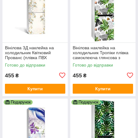
Вінілова 3Д наклейка на
Вінілова наклейка на
холодильник Квітковий
холодильник Тропіки плівка
Прованс (плівка ПВХ
самоклеюча глянсова з
фотодрук) 600х1800 мм
ламінацією 600х1800 мм
Готово до відправки
Готово до відправки
Абстракція Бежевий
455
455
₴
₴
Купити
Купити
Подарунок
Подарунок