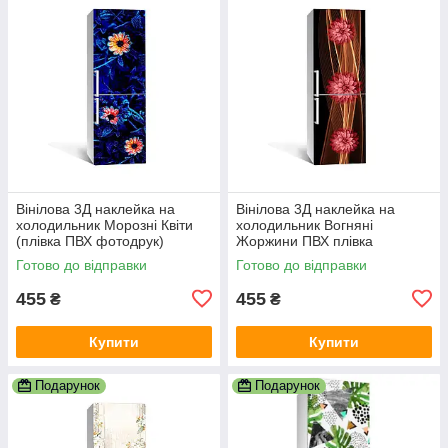
Вінілова 3Д наклейка на
Вінілова 3Д наклейка на
холодильник Морозні Квіти
холодильник Вогняні
(плівка ПВХ фотодрук)
Жоржини ПВХ плівка
600х1800 мм Абстракція
самоклеюча квіти Абстракція
Готово до відправки
Готово до відправки
Синій
Коричневий
455
455
₴
₴
Купити
Купити
Подарунок
Подарунок