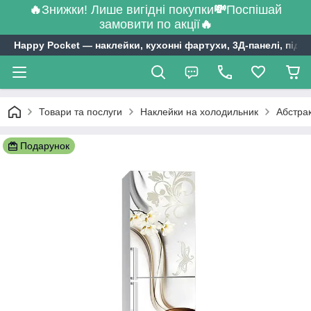
🔥
Знижки! Лише вигідні покупки
💸
Поспішай
замовити по акції
🔥
Happy Pocket ― наклейки, кухонні фартухи, 3Д-панелі, підл
Товари та послуги
Наклейки на холодильник
Абстрак
Подарунок