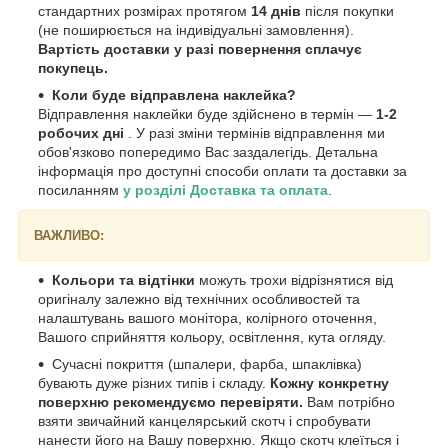
стандартних розмірах протягом
14 днів
після покупки
(не поширюється на індивідуальні замовлення).
Вартість доставки у разі повернення сплачує
покупець.
Коли буде відправлена наклейка?
Відправлення наклейки буде здійснено в термін —
1-2
робочих дні
. У разі зміни термінів відправлення ми
обов'язково попередимо Вас заздалегідь. Детальна
інформація про доступні способи оплати та доставки за
посиланням
у розділі Доставка та оплата
.
ВАЖЛИВО:
Кольори та відтінки
можуть трохи відрізнятися від
оригіналу залежно від технічних особливостей та
налаштувань вашого монітора, колірного оточення,
Вашого сприйняття кольору, освітлення, кута огляду.
Сучасні покриття (шпалери, фарба, шпаклівка)
бувають дуже різних типів і складу.
Кожну конкретну
поверхню рекомендуємо перевіряти.
Вам потрібно
взяти звичайний канцелярський скотч і спробувати
нанести його на Вашу поверхню. Якщо скотч клеїться і