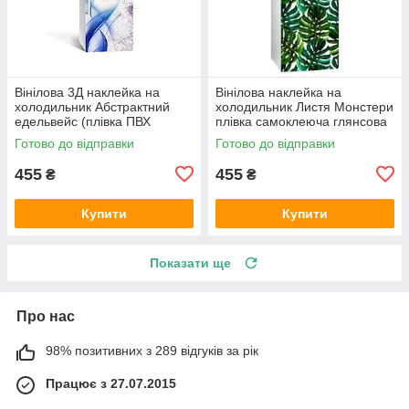
Вінілова 3Д наклейка на
Вінілова наклейка на
холодильник Абстрактний
холодильник Листя Монстери
едельвейс (плівка ПВХ
плівка самоклеюча глянсова
фотодрук) 600х1800 мм
з ламінацією 600х1800 мм
Готово до відправки
Готово до відправки
Абстракція Синій
455
455
₴
₴
Купити
Купити
Показати ще
Про нас
98% позитивних з 289 відгуків за рік
Працює з 27.07.2015