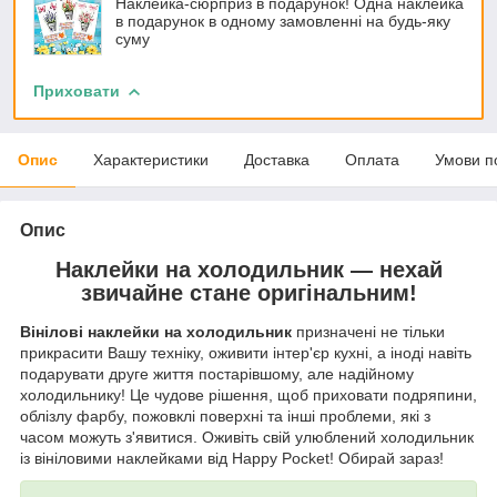
Наклейка-сюрприз в подарунок! Одна наклейка
в подарунок в одному замовленні на будь-яку
суму
Приховати
Опис
Характеристики
Доставка
Оплата
Умови п
Опис
Наклейки на холодильник — нехай
звичайне стане оригінальним!
Вінілові наклейки на холодильник
призначені не тільки
прикрасити Вашу техніку, оживити інтер'єр кухні, а іноді навіть
подарувати друге життя постарівшому, але надійному
холодильнику! Це чудове рішення, щоб приховати подряпини,
облізлу фарбу, пожовклі поверхні та інші проблеми, які з
часом можуть з'явитися. Оживіть свій улюблений холодильник
із вініловими наклейками від Happy Pocket! Обирай зараз!