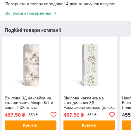
Повернення товару впродовж 14 днів за рахунок покупця
Всі умови повернення
Подібні товари компанії
Вінілова 3Д наклейка на
Вінілова наклейка на
Накл
холодильник Макро Квіти
холодильник 3Д
Бірю
вишні ПВХ плівка
Ромашкове молоко (плівка
(плі
самоклеюча тичинка
ПВХ з ламінацією)
600х
467,50
467,50
455
₴
₴
550 ₴
550 ₴
Бежевий 650х2000 мм
650х2000 мм квіти Білий
Блак
Купити
Купити