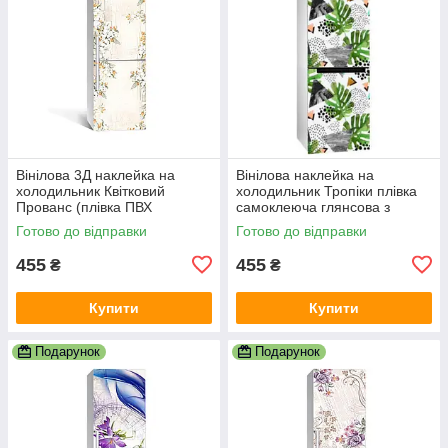
Вінілова 3Д наклейка на
Вінілова наклейка на
холодильник Квітковий
холодильник Тропіки плівка
Прованс (плівка ПВХ
самоклеюча глянсова з
фотодрук) 600х1800 мм
ламінацією 600х1800 мм
Готово до відправки
Готово до відправки
Абстракція Бежевий
455
455
₴
₴
Купити
Купити
Подарунок
Подарунок