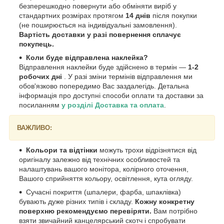
безперешкодно повернути або обміняти виріб у
стандартних розмірах протягом
14 днів
після покупки
(не поширюється на індивідуальні замовлення).
Вартість доставки у разі повернення сплачує
покупець.
Коли буде відправлена наклейка?
Відправлення наклейки буде здійснено в термін —
1-2
робочих дні
. У разі зміни термінів відправлення ми
обов'язково попередимо Вас заздалегідь. Детальна
інформація про доступні способи оплати та доставки за
посиланням
у розділі Доставка та оплата
.
ВАЖЛИВО:
Кольори та відтінки
можуть трохи відрізнятися від
оригіналу залежно від технічних особливостей та
налаштувань вашого монітора, колірного оточення,
Вашого сприйняття кольору, освітлення, кута огляду.
Сучасні покриття (шпалери, фарба, шпаклівка)
бувають дуже різних типів і складу.
Кожну конкретну
поверхню рекомендуємо перевіряти.
Вам потрібно
взяти звичайний канцелярський скотч і спробувати