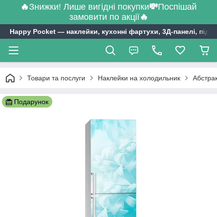
🔥
Знижки! Лише вигідні покупки
💸
Поспішай
замовити по акції
🔥
Happy Pocket ― наклейки, кухонні фартухи, 3Д-панелі, підл
Товари та послуги
Наклейки на холодильник
Абстрак
Подарунок