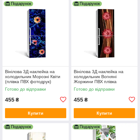
Подарунок
Подарунок
Вінілова 3Д наклейка на
Вінілова 3Д наклейка на
холодильник Морозні Квіти
холодильник Вогняні
(плівка ПВХ фотодрук)
Жоржини ПВХ плівка
600х1800 мм Абстракція
самоклеюча квіти Абстракція
Готово до відправки
Готово до відправки
Синій
Коричневий
455
455
₴
₴
Купити
Купити
Подарунок
Подарунок