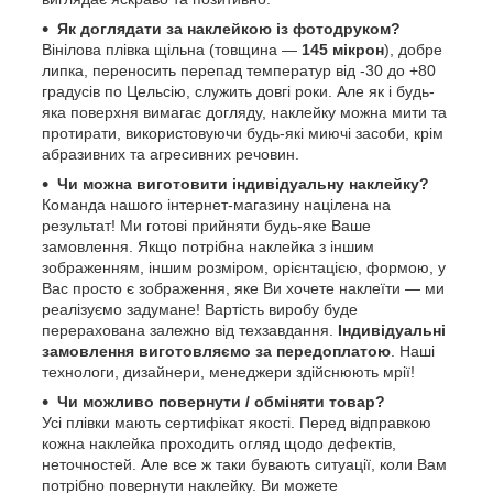
Як доглядати за наклейкою із фотодруком?
Вінілова плівка щільна (товщина —
145 мікрон
), добре
липка, переносить перепад температур від -30 до +80
градусів по Цельсію, служить довгі роки. Але як і будь-
яка поверхня вимагає догляду, наклейку можна мити та
протирати, використовуючи будь-які миючі засоби, крім
абразивних та агресивних речовин.
Чи можна виготовити індивідуальну наклейку?
Команда нашого інтернет-магазину націлена на
результат! Ми готові прийняти будь-яке Ваше
замовлення. Якщо потрібна наклейка з іншим
зображенням, іншим розміром, орієнтацією, формою, у
Вас просто є зображення, яке Ви хочете наклеїти — ми
реалізуємо задумане! Вартість виробу буде
перерахована залежно від техзавдання.
Індивідуальні
замовлення виготовляємо за передоплатою
. Наші
технологи, дизайнери, менеджери здійснюють мрії!
Чи можливо повернути / обміняти товар?
Усі плівки мають сертифікат якості. Перед відправкою
кожна наклейка проходить огляд щодо дефектів,
неточностей. Але все ж таки бувають ситуації, коли Вам
потрібно повернути наклейку. Ви можете