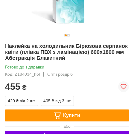
Наклейка на холодильник Бірюзова серпанок
квіти (плівка ПВХ з ламінацією) 600х1800 мм
Абстракція Блакитний
Готово до відправки
Код: Z184034_hol
Опт і роздріб
455
₴
420 ₴
від 2 шт.
405 ₴
від 3 шт.
Купити
або