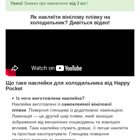
Увага!
Знижка при замовленні
від 3 шт.
!
Як наклеїти вінілову плівку на
холодильник?
Дивіться відео
!
Що таке наклейки для холодильника від Happy
Pocket
Із чого виготовлена наклейка?
Наклейки виготовлені із
самоклеючої вінілової
плівки
. Поверхня глянцева із додатковою ламінацією.
Ламінація — це другий шар плівки, який захищає
зображення від механічних пошкоджень та зовнішніх
впливів. Така наклейка служить довше, її легше наклеїти
та простіше експлуатувати. Глянцева поверхня
виглядає яскраво та позитивно.