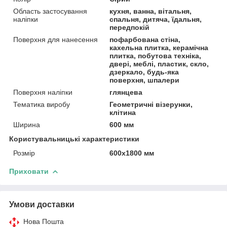
Область застосування
кухня, ванна, вітальня,
наліпки
спальня, дитяча, їдальня,
передпокій
Поверхня для нанесення
пофарбована стіна,
кахельна плитка, керамічна
плитка, побутова техніка,
двері, меблі, пластик, скло,
дзеркало, будь-яка
поверхня, шпалери
Поверхня наліпки
глянцева
Тематика виробу
Геометричні візерунки,
клітина
Ширина
600 мм
Користувальницькі характеристики
Розмір
600х1800 мм
Приховати
Умови доставки
Нова Пошта