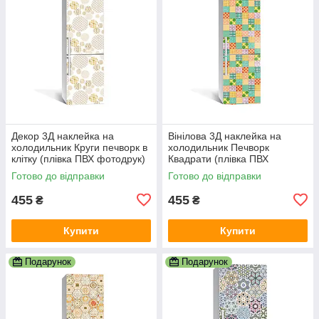
Декор 3Д наклейка на
Вінілова 3Д наклейка на
холодильник Круги печворк в
холодильник Печворк
клітку (плівка ПВХ фотодрук)
Квадрати (плівка ПВХ
600х1800 мм Геометрія
фотодрук) 600х1800 мм
Готово до відправки
Готово до відправки
Бежевий
Геометрія Зелений
455
455
₴
₴
Купити
Купити
Подарунок
Подарунок