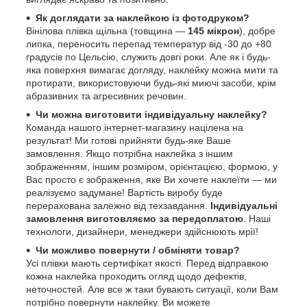
Як доглядати за наклейкою із фотодруком?
Вінілова плівка щільна (товщина —
145 мікрон
), добре
липка, переносить перепад температур від -30 до +80
градусів по Цельсію, служить довгі роки. Але як і будь-
яка поверхня вимагає догляду, наклейку можна мити та
протирати, використовуючи будь-які миючі засоби, крім
абразивних та агресивних речовин.
Чи можна виготовити індивідуальну наклейку?
Команда нашого інтернет-магазину націлена на
результат! Ми готові прийняти будь-яке Ваше
замовлення. Якщо потрібна наклейка з іншим
зображенням, іншим розміром, орієнтацією, формою, у
Вас просто є зображення, яке Ви хочете наклеїти — ми
реалізуємо задумане! Вартість виробу буде
перерахована залежно від техзавдання.
Індивідуальні
замовлення виготовляємо за передоплатою
. Наші
технологи, дизайнери, менеджери здійснюють мрії!
Чи можливо повернути / обміняти товар?
Усі плівки мають сертифікат якості. Перед відправкою
кожна наклейка проходить огляд щодо дефектів,
неточностей. Але все ж таки бувають ситуації, коли Вам
потрібно повернути наклейку. Ви можете