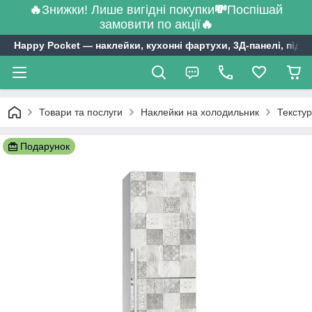
🔥
Знижки! Лише вигідні покупки
💸
Поспішай
замовити по акції
🔥
Happy Pocket ― наклейки, кухонні фартухи, 3Д-панелі, підл
Товари та послуги
Наклейки на холодильник
Текстур
Подарунок