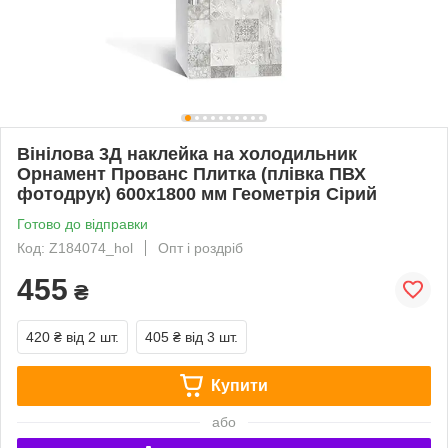
Вінілова 3Д наклейка на холодильник
Орнамент Прованс Плитка (плівка ПВХ
фотодрук) 600х1800 мм Геометрія Сірий
Готово до відправки
Код: Z184074_hol
Опт і роздріб
455
₴
420 ₴
від 2 шт.
405 ₴
від 3 шт.
Купити
або