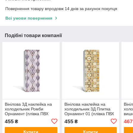
Повернення товару впродовж 14 днів за рахунок покупця
Всі умови повернення
Подібні товари компанії
Вінілова 3Д наклейка на
Вінілова наклейка на
Віні
холодильник Ромби
холодильник 3Д Плитка
холо
Орнамент (плівка ПВХ
Орнамент 01 (плівка ПВХ
вишн
фотодрук) 600х1800 мм
фотодрук) 600х1800 мм
само
455
455
467
₴
₴
Геометрія Сірий
Геометрія Бежевий
Беж
Купити
Купити