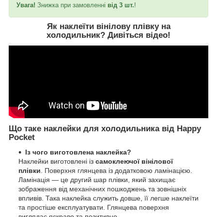
Увага!
Знижка при замовленні
від 3 шт.
!
Як наклеїти вінілову плівку на
холодильник?
Дивіться відео
!
Що таке наклейки для холодильника від Happy
Pocket
Із чого виготовлена наклейка?
Наклейки виготовлені із
самоклеючої вінілової
плівки
. Поверхня глянцева із додатковою ламінацією.
Ламінація — це другий шар плівки, який захищає
зображення від механічних пошкоджень та зовнішніх
впливів. Така наклейка служить довше, її легше наклеїти
та простіше експлуатувати. Глянцева поверхня
виглядає яскраво та позитивно.