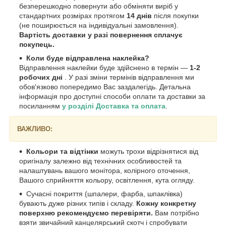
безперешкодно повернути або обміняти виріб у
стандартних розмірах протягом
14 днів
після покупки
(не поширюється на індивідуальні замовлення).
Вартість доставки у разі повернення сплачує
покупець.
Коли буде відправлена наклейка?
Відправлення наклейки буде здійснено в термін —
1-2
робочих дні
. У разі зміни термінів відправлення ми
обов'язково попередимо Вас заздалегідь. Детальна
інформація про доступні способи оплати та доставки за
посиланням
у розділі Доставка та оплата
.
ВАЖЛИВО:
Кольори та відтінки
можуть трохи відрізнятися від
оригіналу залежно від технічних особливостей та
налаштувань вашого монітора, колірного оточення,
Вашого сприйняття кольору, освітлення, кута огляду.
Сучасні покриття (шпалери, фарба, шпаклівка)
бувають дуже різних типів і складу.
Кожну конкретну
поверхню рекомендуємо перевіряти.
Вам потрібно
взяти звичайний канцелярський скотч і спробувати