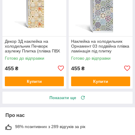
Декор 3Д наклейка на
Наклейка на холодильник
холодильник Печворк
Орнамент 03 подвійна плівка
азулежу Плитка (плівка ПВХ
ламінація під плитку
фотодрук) 600х1800 мм
калейдоскоп абстракція
Готово до відправки
Готово до відправки
Геометрія Бежевий
600х1800 мм
455
455
₴
₴
Купити
Купити
Показати ще
Про нас
98% позитивних з 289 відгуків за рік