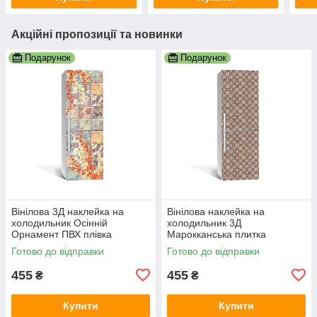
Акційні пропозиції та новинки
Подарунок
Подарунок
Вінілова 3Д наклейка на
Вінілова наклейка на
холодильник Осінній
холодильник 3Д
Орнамент ПВХ плівка
Марокканська плитка
самоклеюча під плитку
Орнамент (плівка ПВХ)
Готово до відправки
Готово до відправки
Текстури Бежевий
600х1800 мм Геометрія
Бежевий
455
455
₴
₴
Купити
Купити