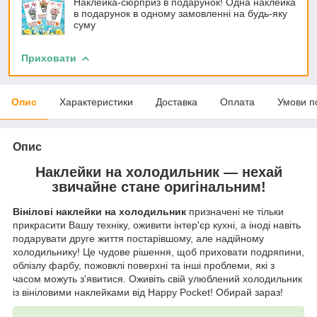
Наклейка-сюрприз в подарунок! Одна наклейка
в подарунок в одному замовленні на будь-яку
суму
Приховати
Опис
Характеристики
Доставка
Оплата
Умови п
Опис
Наклейки на холодильник — нехай
звичайне стане оригінальним!
Вінілові наклейки на холодильник
призначені не тільки
прикрасити Вашу техніку, оживити інтер'єр кухні, а іноді навіть
подарувати друге життя постарівшому, але надійному
холодильнику! Це чудове рішення, щоб приховати подряпини,
облізлу фарбу, пожовклі поверхні та інші проблеми, які з
часом можуть з'явитися. Оживіть свій улюблений холодильник
із вініловими наклейками від Happy Pocket! Обирай зараз!