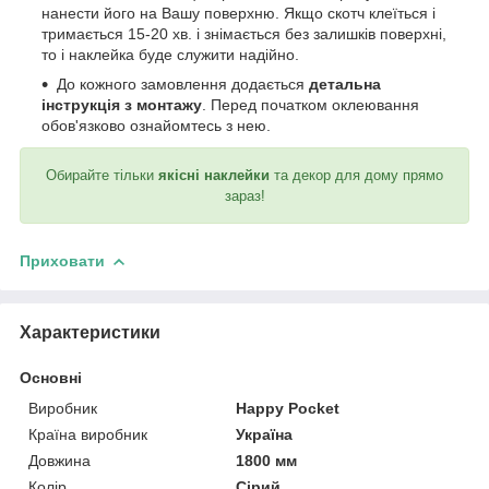
нанести його на Вашу поверхню. Якщо скотч клеїться і
тримається 15-20 хв. і знімається без залишків поверхні,
то і наклейка буде служити надійно.
До кожного замовлення додається
детальна
інструкція з монтажу
. Перед початком оклеювання
обов'язково ознайомтесь з нею.
Обирайте тільки
якісні наклейки
та декор для дому прямо
зараз!
Приховати
Характеристики
Основні
Виробник
Happy Pocket
Країна виробник
Україна
Довжина
1800 мм
Колір
Сірий