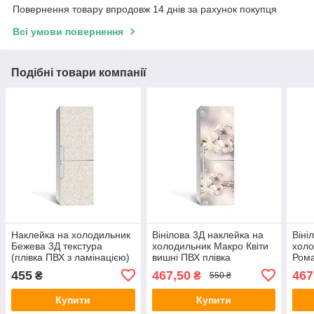
Повернення товару впродовж 14 днів за рахунок покупця
Всі умови повернення
Подібні товари компанії
Наклейка на холодильник
Вінілова 3Д наклейка на
Віні
Бежева 3Д текстура
холодильник Макро Квіти
холо
(плівка ПВХ з ламінацією)
вишні ПВХ плівка
Рома
600х1800 мм абстракція
самоклеюча тичинка
ПВХ 
455
467,50
467
₴
₴
550 ₴
Бежевий
Бежевий 650х2000 мм
650х
Купити
Купити