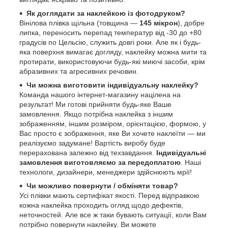
Як доглядати за наклейкою із фотодруком?
Вінілова плівка щільна (товщина —
145 мікрон
), добре
липка, переносить перепад температур від -30 до +80
градусів по Цельсію, служить довгі роки. Але як і будь-
яка поверхня вимагає догляду, наклейку можна мити та
протирати, використовуючи будь-які миючі засоби, крім
абразивних та агресивних речовин.
Чи можна виготовити індивідуальну наклейку?
Команда нашого інтернет-магазину націлена на
результат! Ми готові прийняти будь-яке Ваше
замовлення. Якщо потрібна наклейка з іншим
зображенням, іншим розміром, орієнтацією, формою, у
Вас просто є зображення, яке Ви хочете наклеїти — ми
реалізуємо задумане! Вартість виробу буде
перерахована залежно від техзавдання.
Індивідуальні
замовлення виготовляємо за передоплатою
. Наші
технологи, дизайнери, менеджери здійснюють мрії!
Чи можливо повернути / обміняти товар?
Усі плівки мають сертифікат якості. Перед відправкою
кожна наклейка проходить огляд щодо дефектів,
неточностей. Але все ж таки бувають ситуації, коли Вам
потрібно повернути наклейку. Ви можете