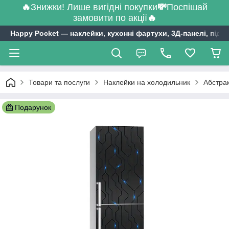
🔥
Знижки! Лише вигідні покупки
💸
Поспішай
замовити по акції
🔥
Happy Pocket ― наклейки, кухонні фартухи, 3Д-панелі, підл
Товари та послуги
Наклейки на холодильник
Абстрак
Подарунок