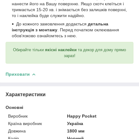
нанести його на Вашу поверхню. Якщо скотч клеїться і
тримається 15-20 хв. і знімається без залишків поверхні,
то і наклейка буде служити надійно.
До кожного замовлення додається
детальна
інструкція з монтажу
. Перед початком оклеювання
обов'язково ознайомтесь з нею.
Обирайте тільки
якісні наклейки
та декор для дому прямо
зараз!
Приховати
Характеристики
Основні
Виробник
Happy Pocket
Країна виробник
Україна
Довжина
1800 мм
Колір
Чорний