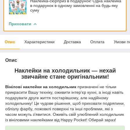
Наклейка-сюрприз в подарунок! Одна наклейка
в подарунок в одному замовленні на будь-яку
суму
Приховати
Опис
Характеристики
Доставка
Оплата
Умови п
Опис
Наклейки на холодильник — нехай
звичайне стане оригінальним!
Вінілові наклейки на холодильник
призначені не тільки
прикрасити Вашу техніку, оживити інтер'єр кухні, а іноді навіть
подарувати друге життя постарівшому, але надійному
холодильнику! Це чудове рішення, щоб приховати подряпини,
облізлу фарбу, пожовклі поверхні та інші проблеми, які з
часом можуть з'явитися. Оживіть свій улюблений холодильник
із вініловими наклейками від Happy Pocket! Обирай зараз!