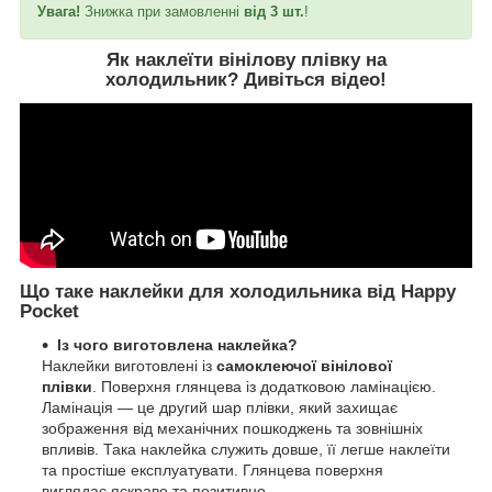
Увага!
Знижка при замовленні
від 3 шт.
!
Як наклеїти вінілову плівку на
холодильник?
Дивіться відео
!
Що таке наклейки для холодильника від Happy
Pocket
Із чого виготовлена наклейка?
Наклейки виготовлені із
самоклеючої вінілової
плівки
. Поверхня глянцева із додатковою ламінацією.
Ламінація — це другий шар плівки, який захищає
зображення від механічних пошкоджень та зовнішніх
впливів. Така наклейка служить довше, її легше наклеїти
та простіше експлуатувати. Глянцева поверхня
виглядає яскраво та позитивно.