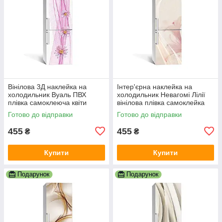
Вінілова 3Д наклейка на
Інтер'єрна наклейка на
холодильник Вуаль ПВХ
холодильник Невагомі Лілії
плівка самоклеюча квіти
вінілова плівка самоклейка
Абстракція Рожевий
ПВХ квіти Рожевий 600х1800
Готово до відправки
Готово до відправки
600х1800 мм
мм
455
455
₴
₴
Купити
Купити
Подарунок
Подарунок