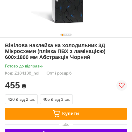
Вінілова наклейка на холодильник 3Д
Мікросхеми (плівка ПВХ з ламінацією)
600х1800 мм Абстракція Чорний
Готово до відправки
Код: Z184138_hol
Опт і роздріб
455
₴
420 ₴
від 2 шт.
405 ₴
від 3 шт.
Купити
або