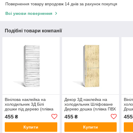
Повернення товару впродовж 14 днів за рахунок покупця
Всі умови повернення
Подібні товари компанії
Вінілова наклейка на
Декор 3Д наклейка на
Віні
холодильник 3Д Білі
холодильник Шліфоване
холо
дошки під дерево (плівка
Дерево дошка (плівка ПВХ
Дошк
ПВХ фотодрук) 600х1800
фотодрук) 600х1800 мм
фото
455
455
455
₴
₴
мм Текстури Сірий
Текстури Бежевий
Текс
Купити
Купити