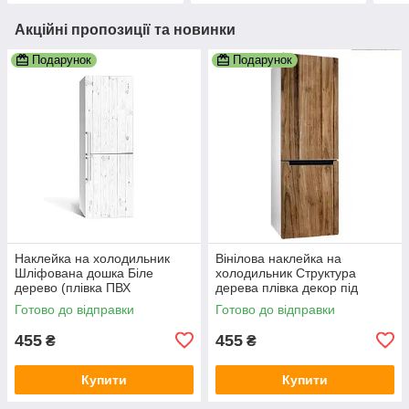
Акційні пропозиції та новинки
Подарунок
Подарунок
Наклейка на холодильник
Вінілова наклейка на
Шліфована дошка Біле
холодильник Структура
дерево (плівка ПВХ
дерева плівка декор під
фотодрук) 600х1800 мм
дерево глянцева дошки
Готово до відправки
Готово до відправки
Текстури Сірий
600х1800 мм
455
455
₴
₴
Купити
Купити