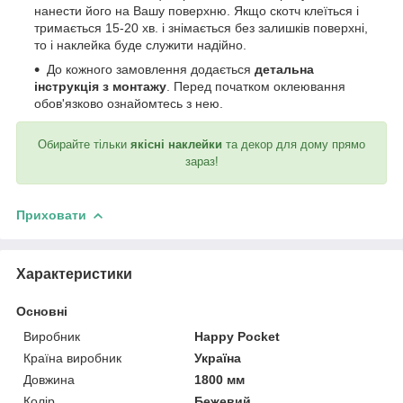
нанести його на Вашу поверхню. Якщо скотч клеїться і
тримається 15-20 хв. і знімається без залишків поверхні,
то і наклейка буде служити надійно.
До кожного замовлення додається
детальна
інструкція з монтажу
. Перед початком оклеювання
обов'язково ознайомтесь з нею.
Обирайте тільки
якісні наклейки
та декор для дому прямо
зараз!
Приховати
Характеристики
Основні
Виробник
Happy Pocket
Країна виробник
Україна
Довжина
1800 мм
Колір
Бежевий