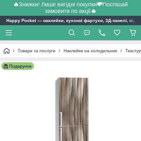
🔥
Знижки! Лише вигідні покупки
💸
Поспішай
замовити по акції
🔥
Happy Pocket ― наклейки, кухонні фартухи, 3Д-панелі, підл
Товари та послуги
Наклейки на холодильник
Текстур
Подарунок