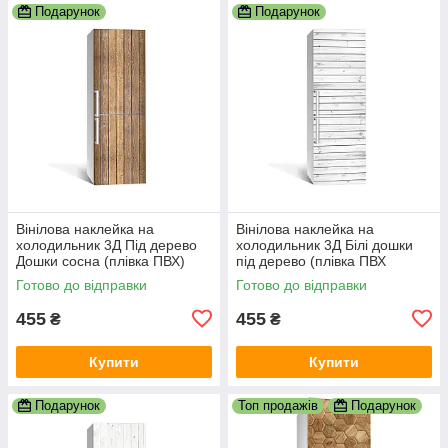
Подарунок
Подарунок
Вінілова наклейка на
Вінілова наклейка на
холодильник 3Д Під дерево
холодильник 3Д Білі дошки
Дошки сосна (плівка ПВХ)
під дерево (плівка ПВХ
600х1800 мм Текстури
фотодрук) 600х1800 мм
Готово до відправки
Готово до відправки
Коричневий
Текстури Сірий
455
455
₴
₴
Купити
Купити
Подарунок
Топ продажів
Подарунок