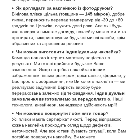
Як доглядати за наклейкою із фотодруком?
Вінілова плівка щільна (товщина —
145 мікрон
), добре
липка, переносить перепад температур від -30 до +80
градусів по Цельсію, служить довгі роки. Але як і будь-
яка поверхня вимагає догляду, наклейку можна мити та
протирати, використовуючи будь-які миючі засоби, крім
абразивних та агресивних речовин.
Чи можна виготовити індивідуальну наклейку?
Команда нашого інтернет-магазину націлена на
результат! Ми готові прийняти будь-яке Ваше
замовлення. Якщо потрібна наклейка з іншим
зображенням, іншим розміром, орієнтацією, формою, у
Вас просто є зображення, яке Ви хочете наклеїти — ми
реалізуємо задумане! Вартість виробу буде
перерахована залежно від техзавдання.
Індивідуальні
замовлення виготовляємо за передоплатою
. Наші
технологи, дизайнери, менеджери здійснюють мрії!
Чи можливо повернути / обміняти товар?
Усі плівки мають сертифікат якості. Перед відправкою
кожна наклейка проходить огляд щодо дефектів,
неточностей. Але все ж таки бувають ситуації, коли Вам
потрібно повернути наклейку. Ви можете