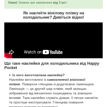
Увага!
Знижка при замовленні
від 3 шт.
!
Як наклеїти вінілову плівку на
холодильник?
Дивіться відео
!
Що таке наклейки для холодильника від Happy
Pocket
Із чого виготовлена наклейка?
Наклейки виготовлені із
самоклеючої вінілової
плівки
. Поверхня глянцева із додатковою ламінацією.
Ламінація — це другий шар плівки, який захищає
зображення від механічних пошкоджень та зовнішніх
впливів. Така наклейка служить довше, її легше наклеїти
та простіше експлуатувати. Глянцева поверхня
виглядає яскраво та позитивно.