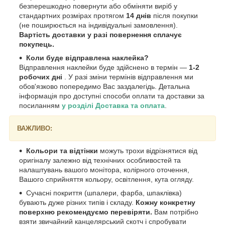
безперешкодно повернути або обміняти виріб у
стандартних розмірах протягом
14 днів
після покупки
(не поширюється на індивідуальні замовлення).
Вартість доставки у разі повернення сплачує
покупець.
Коли буде відправлена наклейка?
Відправлення наклейки буде здійснено в термін —
1-2
робочих дні
. У разі зміни термінів відправлення ми
обов'язково попередимо Вас заздалегідь. Детальна
інформація про доступні способи оплати та доставки за
посиланням
у розділі Доставка та оплата
.
ВАЖЛИВО:
Кольори та відтінки
можуть трохи відрізнятися від
оригіналу залежно від технічних особливостей та
налаштувань вашого монітора, колірного оточення,
Вашого сприйняття кольору, освітлення, кута огляду.
Сучасні покриття (шпалери, фарба, шпаклівка)
бувають дуже різних типів і складу.
Кожну конкретну
поверхню рекомендуємо перевіряти.
Вам потрібно
взяти звичайний канцелярський скотч і спробувати