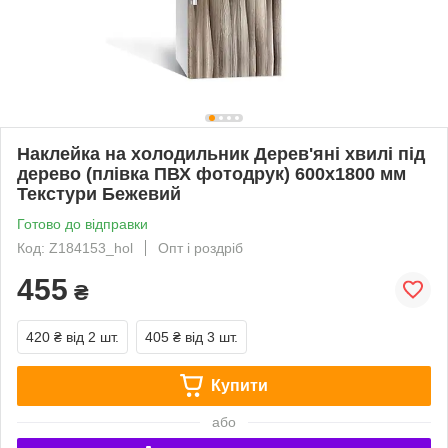
Наклейка на холодильник Дерев'яні хвилі під
дерево (плівка ПВХ фотодрук) 600х1800 мм
Текстури Бежевий
Готово до відправки
Код: Z184153_hol
Опт і роздріб
455
₴
420 ₴
від 2 шт.
405 ₴
від 3 шт.
Купити
або