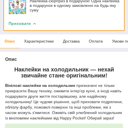
Наклейка-сюрприз в подарунок! Одна наклейка
в подарунок в одному замовленні на будь-яку
суму
Приховати
Опис
Характеристики
Доставка
Оплата
Умови п
Опис
Наклейки на холодильник — нехай
звичайне стане оригінальним!
Вінілові наклейки на холодильник
призначені не тільки
прикрасити Вашу техніку, оживити інтер'єр кухні, а іноді навіть
подарувати друге життя постарівшому, але надійному
холодильнику! Це чудове рішення, щоб приховати подряпини,
облізлу фарбу, пожовклі поверхні та інші проблеми, які з
часом можуть з'явитися. Оживіть свій улюблений холодильник
із вініловими наклейками від Happy Pocket! Обирай зараз!