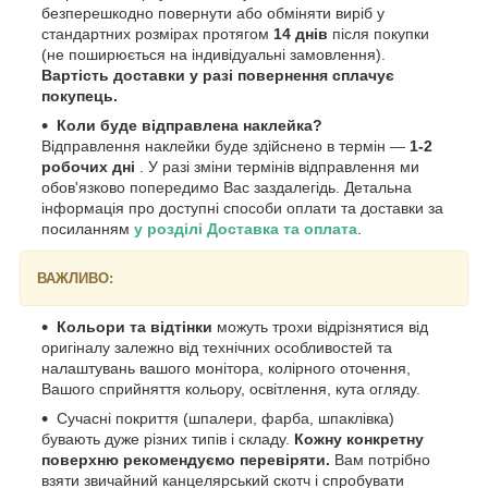
безперешкодно повернути або обміняти виріб у
стандартних розмірах протягом
14 днів
після покупки
(не поширюється на індивідуальні замовлення).
Вартість доставки у разі повернення сплачує
покупець.
Коли буде відправлена наклейка?
Відправлення наклейки буде здійснено в термін —
1-2
робочих дні
. У разі зміни термінів відправлення ми
обов'язково попередимо Вас заздалегідь. Детальна
інформація про доступні способи оплати та доставки за
посиланням
у розділі Доставка та оплата
.
ВАЖЛИВО:
Кольори та відтінки
можуть трохи відрізнятися від
оригіналу залежно від технічних особливостей та
налаштувань вашого монітора, колірного оточення,
Вашого сприйняття кольору, освітлення, кута огляду.
Сучасні покриття (шпалери, фарба, шпаклівка)
бувають дуже різних типів і складу.
Кожну конкретну
поверхню рекомендуємо перевіряти.
Вам потрібно
взяти звичайний канцелярський скотч і спробувати