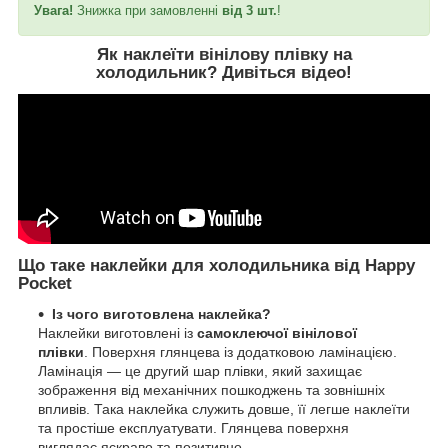
Увага!
Знижка при замовленні
від 3 шт.
!
Як наклеїти вінілову плівку на
холодильник?
Дивіться відео
!
Що таке наклейки для холодильника від Happy
Pocket
Із чого виготовлена наклейка?
Наклейки виготовлені із
самоклеючої вінілової
плівки
. Поверхня глянцева із додатковою ламінацією.
Ламінація — це другий шар плівки, який захищає
зображення від механічних пошкоджень та зовнішніх
впливів. Така наклейка служить довше, її легше наклеїти
та простіше експлуатувати. Глянцева поверхня
виглядає яскраво та позитивно.