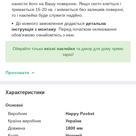
нанести його на Вашу поверхню. Якщо скотч клеїться і
тримається 15-20 хв. і знімається без залишків поверхні,
то і наклейка буде служити надійно.
До кожного замовлення додається
детальна
інструкція з монтажу
. Перед початком оклеювання
обов'язково ознайомтесь з нею.
Обирайте тільки
якісні наклейки
та декор для дому прямо
зараз!
Приховати
Характеристики
Основні
Виробник
Happy Pocket
Країна виробник
Україна
Довжина
1800 мм
Колір
Чорний