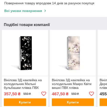
Повернення товару впродовж 14 днів за рахунок покупця
Всі умови повернення
Подібні товари компанії
Вінілова 3Д наклейка на
Вінілова 3Д наклейка на
Віні
холодильник Мильні
холодильник Макро Квіти
Дере
бульбашки плівка ПВХ
вишні ПВХ плівка
плів
сфери кулі Текстури
самоклеюча тичинка
600х
357,50
467,50
455
₴
₴
550 ₴
550 ₴
Чорний 650х2000 мм
Бежевий 650х2000 мм
Чор
Купити
Купити