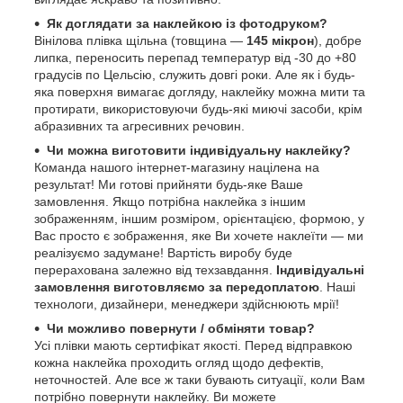
Як доглядати за наклейкою із фотодруком?
Вінілова плівка щільна (товщина —
145 мікрон
), добре
липка, переносить перепад температур від -30 до +80
градусів по Цельсію, служить довгі роки. Але як і будь-
яка поверхня вимагає догляду, наклейку можна мити та
протирати, використовуючи будь-які миючі засоби, крім
абразивних та агресивних речовин.
Чи можна виготовити індивідуальну наклейку?
Команда нашого інтернет-магазину націлена на
результат! Ми готові прийняти будь-яке Ваше
замовлення. Якщо потрібна наклейка з іншим
зображенням, іншим розміром, орієнтацією, формою, у
Вас просто є зображення, яке Ви хочете наклеїти — ми
реалізуємо задумане! Вартість виробу буде
перерахована залежно від техзавдання.
Індивідуальні
замовлення виготовляємо за передоплатою
. Наші
технологи, дизайнери, менеджери здійснюють мрії!
Чи можливо повернути / обміняти товар?
Усі плівки мають сертифікат якості. Перед відправкою
кожна наклейка проходить огляд щодо дефектів,
неточностей. Але все ж таки бувають ситуації, коли Вам
потрібно повернути наклейку. Ви можете