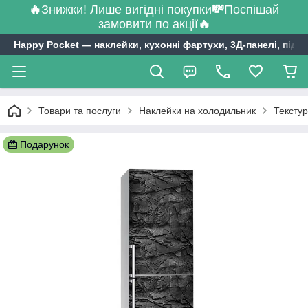
🔥
Знижки! Лише вигідні покупки
💸
Поспішай
замовити по акції
🔥
Happy Pocket ― наклейки, кухонні фартухи, 3Д-панелі, підл
Товари та послуги
Наклейки на холодильник
Текстур
Подарунок