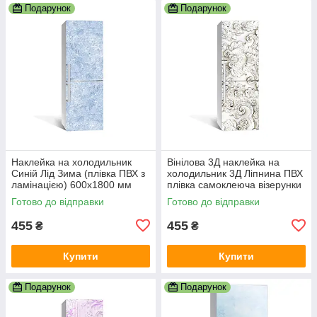
Подарунок
Подарунок
Наклейка на холодильник
Вінілова 3Д наклейка на
Синій Лід Зима (плівка ПВХ з
холодильник 3Д Ліпнина ПВХ
ламінацією) 600х1800 мм
плівка самоклеюча візерунки
Текстури Блакитний
орнамент Текстури Сірий
Готово до відправки
Готово до відправки
455
455
₴
₴
Купити
Купити
Подарунок
Подарунок