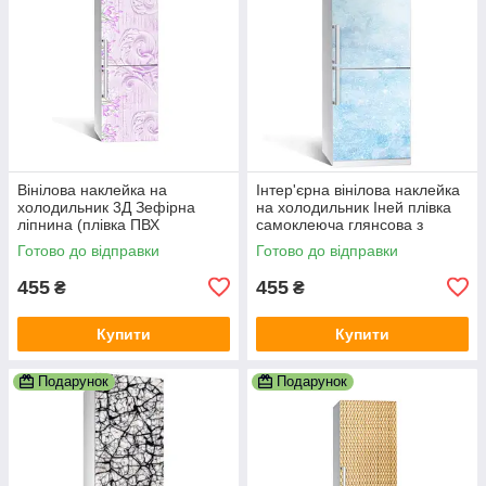
Вінілова наклейка на
Інтер'єрна вінілова наклейка
холодильник 3Д Зефірна
на холодильник Іней плівка
ліпнина (плівка ПВХ
самоклеюча глянсова з
фотодрук) 600х1800 мм
ламінацією 600х1800 мм
Готово до відправки
Готово до відправки
Текстури Фіолетовий
455
455
₴
₴
Купити
Купити
Подарунок
Подарунок