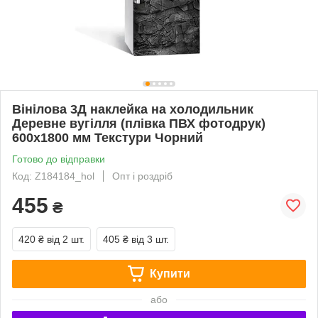
Вінілова 3Д наклейка на холодильник
Деревне вугілля (плівка ПВХ фотодрук)
600х1800 мм Текстури Чорний
Готово до відправки
Код: Z184184_hol
Опт і роздріб
455
₴
420 ₴
від 2 шт.
405 ₴
від 3 шт.
Купити
або