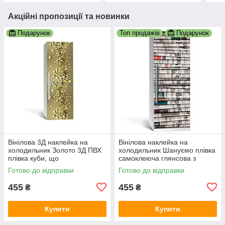
Акційні пропозиції та новинки
Подарунок
Топ продажів
Подарунок
Вінілова 3Д наклейка на
Вінілова наклейка на
холодильник Золото 3Д ПВХ
холодильник Шануємо плівка
плівка куби, що
самоклеюча глянсова з
самоклеяться, абстракція
ламінацією 600х1800 мм
Готово до відправки
Готово до відправки
Текстури Жовтий
455
455
₴
₴
Купити
Купити