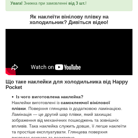
Увага!
Знижка при замовленні
від 3 шт.
!
Як наклеїти вінілову плівку на
холодильник?
Дивіться відео
!
Що таке наклейки для холодильника від Happy
Pocket
Із чого виготовлена наклейка?
Наклейки виготовлені із
самоклеючої вінілової
плівки
. Поверхня глянцева із додатковою ламінацією.
Ламінація — це другий шар плівки, який захищає
зображення від механічних пошкоджень та зовнішніх
впливів. Така наклейка служить довше, її легше наклеїти
та простіше експлуатувати. Глянцева поверхня
виглядає яскраво та позитивно.