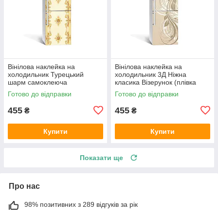
Вінілова наклейка на
Вінілова наклейка на
холодильник Турецький
холодильник 3Д Ніжна
шарм самоклеюча
класика Візерунок (плівка
ламінована плівка ПВХ
ПВХ фотодрук) 600х1800 мм
Готово до відправки
Готово до відправки
орнаменти Бежевий
Абстракція Бежевий
455
455
₴
₴
Купити
Купити
Показати ще
Про нас
98% позитивних з 289 відгуків за рік