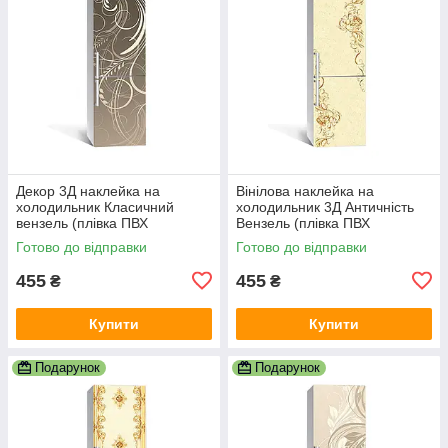
Декор 3Д наклейка на
Вінілова наклейка на
холодильник Класичний
холодильник 3Д Античність
вензель (плівка ПВХ
Вензель (плівка ПВХ
фотодрук) 600х1800 мм
фотодрук) 600х1800 мм
Готово до відправки
Готово до відправки
Абстракція Сірий
Абстракція Бежевий
455
455
₴
₴
Купити
Купити
Подарунок
Подарунок