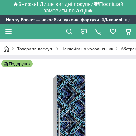
🔥
Знижки! Лише вигідні покупки
💸
Поспішай
замовити по акції
🔥
Happy Pocket ― наклейки, кухонні фартухи, 3Д-панелі, підл
Товари та послуги
Наклейки на холодильник
Абстрак
Подарунок