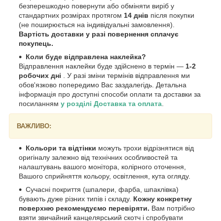
безперешкодно повернути або обміняти виріб у
стандартних розмірах протягом
14 днів
після покупки
(не поширюється на індивідуальні замовлення).
Вартість доставки у разі повернення сплачує
покупець.
Коли буде відправлена наклейка?
Відправлення наклейки буде здійснено в термін —
1-2
робочих дні
. У разі зміни термінів відправлення ми
обов'язково попередимо Вас заздалегідь. Детальна
інформація про доступні способи оплати та доставки за
посиланням
у розділі Доставка та оплата
.
ВАЖЛИВО:
Кольори та відтінки
можуть трохи відрізнятися від
оригіналу залежно від технічних особливостей та
налаштувань вашого монітора, колірного оточення,
Вашого сприйняття кольору, освітлення, кута огляду.
Сучасні покриття (шпалери, фарба, шпаклівка)
бувають дуже різних типів і складу.
Кожну конкретну
поверхню рекомендуємо перевіряти.
Вам потрібно
взяти звичайний канцелярський скотч і спробувати