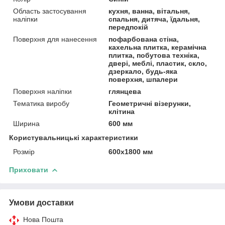
Область застосування
кухня, ванна, вітальня,
наліпки
спальня, дитяча, їдальня,
передпокій
Поверхня для нанесення
пофарбована стіна,
кахельна плитка, керамічна
плитка, побутова техніка,
двері, меблі, пластик, скло,
дзеркало, будь-яка
поверхня, шпалери
Поверхня наліпки
глянцева
Тематика виробу
Геометричні візерунки,
клітина
Ширина
600 мм
Користувальницькі характеристики
Розмір
600х1800 мм
Приховати
Умови доставки
Нова Пошта