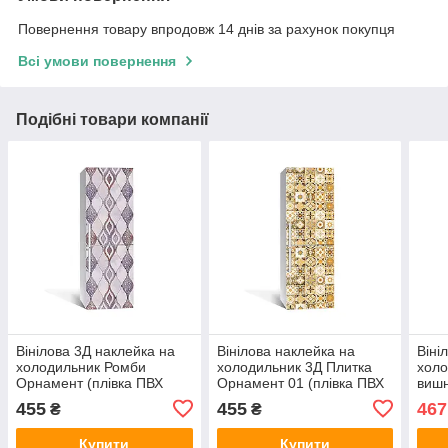
Повернення товару впродовж 14 днів за рахунок покупця
Всі умови повернення
Подібні товари компанії
Вінілова 3Д наклейка на
Вінілова наклейка на
Віні
холодильник Ромби
холодильник 3Д Плитка
холо
Орнамент (плівка ПВХ
Орнамент 01 (плівка ПВХ
вишн
фотодрук) 600х1800 мм
фотодрук) 600х1800 мм
само
455
455
467
₴
₴
Геометрія Сірий
Геометрія Бежевий
Беж
Купити
Купити