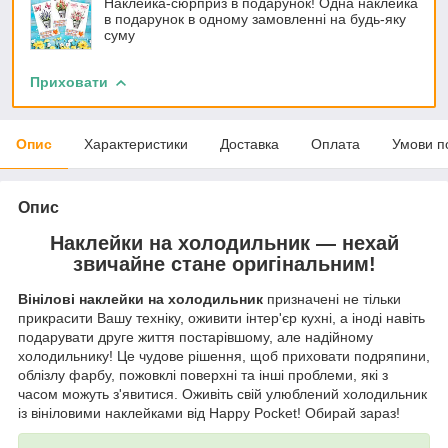
Наклейка-сюрприз в подарунок! Одна наклейка
в подарунок в одному замовленні на будь-яку
суму
Приховати
Опис
Характеристики
Доставка
Оплата
Умови п
Опис
Наклейки на холодильник — нехай
звичайне стане оригінальним!
Вінілові наклейки на холодильник
призначені не тільки
прикрасити Вашу техніку, оживити інтер'єр кухні, а іноді навіть
подарувати друге життя постарівшому, але надійному
холодильнику! Це чудове рішення, щоб приховати подряпини,
облізлу фарбу, пожовклі поверхні та інші проблеми, які з
часом можуть з'явитися. Оживіть свій улюблений холодильник
із вініловими наклейками від Happy Pocket! Обирай зараз!