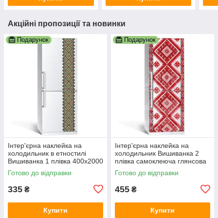
Акційні пропозиції та новинки
Подарунок
Подарунок
Інтер'єрна наклейка на
Інтер'єрна наклейка на
холодильник в етностилі
холодильник Вишиванка 2
Вишиванка 1 плівка 400х2000
плівка самоклеюча глянсова
мм самоклеюча глянцева з
з ламінацією 600х1800 мм
Готово до відправки
Готово до відправки
ламінацією
335
455
₴
₴
Купити
Купити