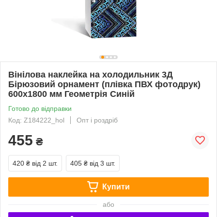
Вінілова наклейка на холодильник 3Д
Бірюзовий орнамент (плівка ПВХ фотодрук)
600х1800 мм Геометрія Синій
Готово до відправки
Код: Z184222_hol
Опт і роздріб
455
₴
420 ₴
від 2 шт.
405 ₴
від 3 шт.
Купити
або