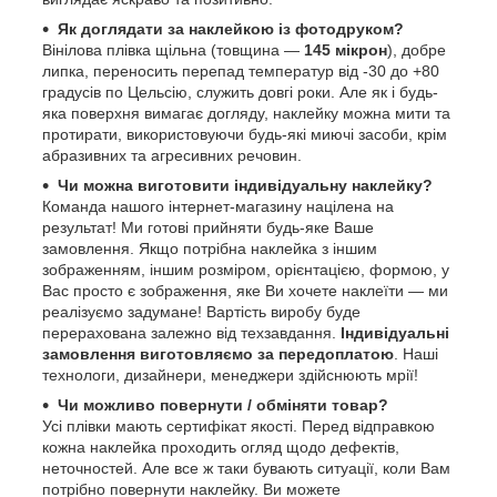
Як доглядати за наклейкою із фотодруком?
Вінілова плівка щільна (товщина —
145 мікрон
), добре
липка, переносить перепад температур від -30 до +80
градусів по Цельсію, служить довгі роки. Але як і будь-
яка поверхня вимагає догляду, наклейку можна мити та
протирати, використовуючи будь-які миючі засоби, крім
абразивних та агресивних речовин.
Чи можна виготовити індивідуальну наклейку?
Команда нашого інтернет-магазину націлена на
результат! Ми готові прийняти будь-яке Ваше
замовлення. Якщо потрібна наклейка з іншим
зображенням, іншим розміром, орієнтацією, формою, у
Вас просто є зображення, яке Ви хочете наклеїти — ми
реалізуємо задумане! Вартість виробу буде
перерахована залежно від техзавдання.
Індивідуальні
замовлення виготовляємо за передоплатою
. Наші
технологи, дизайнери, менеджери здійснюють мрії!
Чи можливо повернути / обміняти товар?
Усі плівки мають сертифікат якості. Перед відправкою
кожна наклейка проходить огляд щодо дефектів,
неточностей. Але все ж таки бувають ситуації, коли Вам
потрібно повернути наклейку. Ви можете