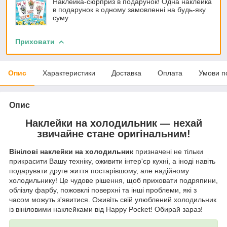
Наклейка-сюрприз в подарунок! Одна наклейка
в подарунок в одному замовленні на будь-яку
суму
Приховати
Опис
Характеристики
Доставка
Оплата
Умови п
Опис
Наклейки на холодильник — нехай
звичайне стане оригінальним!
Вінілові наклейки на холодильник
призначені не тільки
прикрасити Вашу техніку, оживити інтер'єр кухні, а іноді навіть
подарувати друге життя постарівшому, але надійному
холодильнику! Це чудове рішення, щоб приховати подряпини,
облізлу фарбу, пожовклі поверхні та інші проблеми, які з
часом можуть з'явитися. Оживіть свій улюблений холодильник
із вініловими наклейками від Happy Pocket! Обирай зараз!