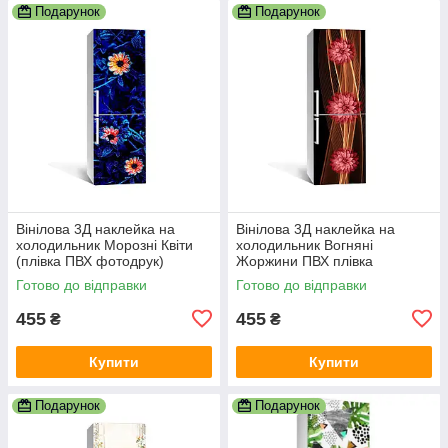
Подарунок
Подарунок
Вінілова 3Д наклейка на
Вінілова 3Д наклейка на
холодильник Морозні Квіти
холодильник Вогняні
(плівка ПВХ фотодрук)
Жоржини ПВХ плівка
600х1800 мм Абстракція
самоклеюча квіти Абстракція
Готово до відправки
Готово до відправки
Синій
Коричневий
455
455
₴
₴
Купити
Купити
Подарунок
Подарунок