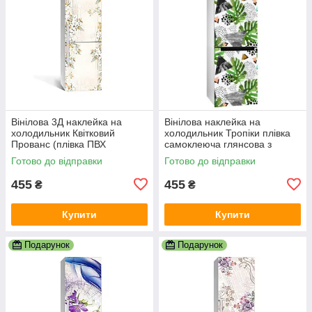
Вінілова 3Д наклейка на
Вінілова наклейка на
холодильник Квітковий
холодильник Тропіки плівка
Прованс (плівка ПВХ
самоклеюча глянсова з
фотодрук) 600х1800 мм
ламінацією 600х1800 мм
Готово до відправки
Готово до відправки
Абстракція Бежевий
455
455
₴
₴
Купити
Купити
Подарунок
Подарунок