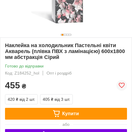
Наклейка на холодильник Пастельні квіти
Акварель (плівка ПВХ з ламінацією) 600х1800
мм абстракція Сірий
Готово до відправки
Код: Z184252_hol
Опт і роздріб
455
₴
420 ₴
від 2 шт.
405 ₴
від 3 шт.
Купити
або