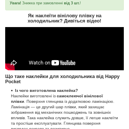
Увага!
Знижка при замовленні
від 3 шт.
!
Як наклеїти вінілову плівку на
холодильник?
Дивіться відео
!
Що таке наклейки для холодильника від Happy
Pocket
Із чого виготовлена наклейка?
Наклейки виготовлені із
самоклеючої вінілової
плівки
. Поверхня глянцева із додатковою ламінацією.
Ламінація — це другий шар плівки, який захищає
зображення від механічних пошкоджень та зовнішніх
впливів. Така наклейка служить довше, її легше наклеїти
та простіше експлуатувати. Глянцева поверхня
виглядає яскраво та позитивно.