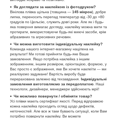
Як доглядати за наклейкою із фотодруком?
Вінілова плівка щільна (товщина —
145 мікрон
), добре
липка, переносить перепад температур від -30 до +80
градусів по Цельсію, служить довгі роки. Але як і будь-
яка поверхня вимагає догляду, наклейку можна мити та
протирати, використовуючи будь-які миючі засоби, крім
абразивних та агресивних речовин.
Чи можна виготовити індивідуальну наклейку?
Команда нашого інтернет-магазину націлена на
результат! Ми готові прийняти будь-яке Ваше
замовлення. Якщо потрібна наклейка з іншим
зображенням, іншим розміром, орієнтацією, формою, у
Вас просто є зображення, яке Ви хочете наклеїти — ми
реалізуємо задумане! Вартість виробу буде
перерахована залежно від техзавдання.
Індивідуальні
замовлення виготовляємо за передоплатою
. Наші
технологи, дизайнери, менеджери здійснюють мрії!
Чи можливо повернути / обміняти товар?
Усі плівки мають сертифікат якості. Перед відправкою
кожна наклейка проходить огляд щодо дефектів,
неточностей. Але все ж таки бувають ситуації, коли Вам
потрібно повернути наклейку. Ви можете