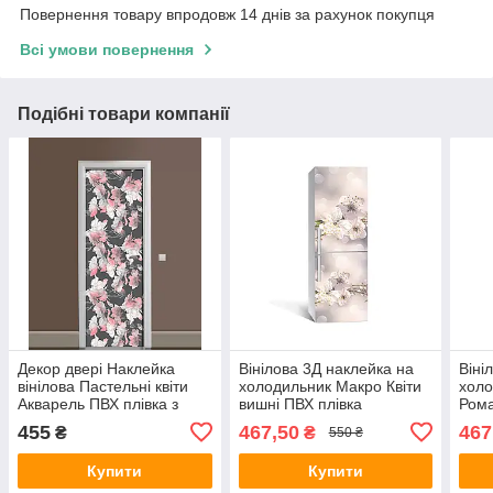
Повернення товару впродовж 14 днів за рахунок покупця
Всі умови повернення
Подібні товари компанії
Декор двері Наклейка
Вінілова 3Д наклейка на
Віні
вінілова Пастельні квіти
холодильник Макро Квіти
холо
Акварель ПВХ плівка з
вишні ПВХ плівка
Рома
ламінуванням 600х1800
самоклеюча тичинка
ПВХ 
455
467,50
467
₴
₴
550 ₴
мм абстракція Сірий
Бежевий 650х2000 мм
650х
Купити
Купити