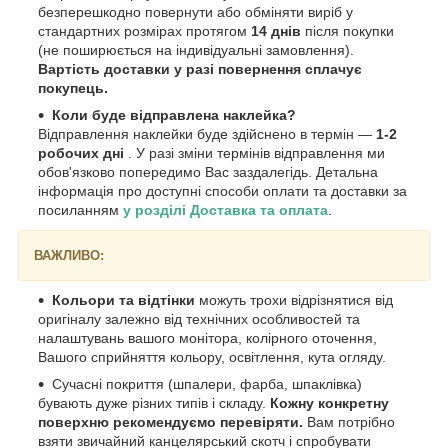
безперешкодно повернути або обміняти виріб у
стандартних розмірах протягом
14 днів
після покупки
(не поширюється на індивідуальні замовлення).
Вартість доставки у разі повернення сплачує
покупець.
Коли буде відправлена наклейка?
Відправлення наклейки буде здійснено в термін —
1-2
робочих дні
. У разі зміни термінів відправлення ми
обов'язково попередимо Вас заздалегідь. Детальна
інформація про доступні способи оплати та доставки за
посиланням
у розділі Доставка та оплата
.
ВАЖЛИВО:
Кольори та відтінки
можуть трохи відрізнятися від
оригіналу залежно від технічних особливостей та
налаштувань вашого монітора, колірного оточення,
Вашого сприйняття кольору, освітлення, кута огляду.
Сучасні покриття (шпалери, фарба, шпаклівка)
бувають дуже різних типів і складу.
Кожну конкретну
поверхню рекомендуємо перевіряти.
Вам потрібно
взяти звичайний канцелярський скотч і спробувати