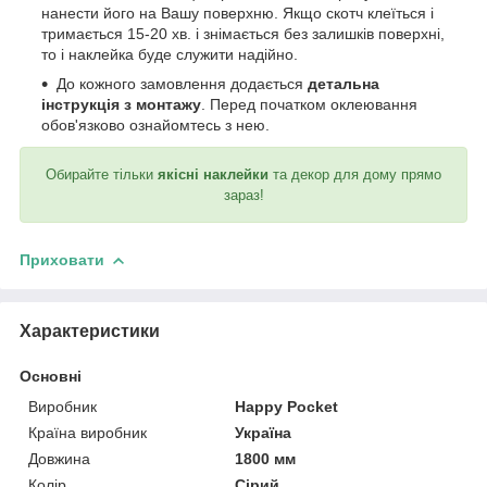
нанести його на Вашу поверхню. Якщо скотч клеїться і
тримається 15-20 хв. і знімається без залишків поверхні,
то і наклейка буде служити надійно.
До кожного замовлення додається
детальна
інструкція з монтажу
. Перед початком оклеювання
обов'язково ознайомтесь з нею.
Обирайте тільки
якісні наклейки
та декор для дому прямо
зараз!
Приховати
Характеристики
Основні
Виробник
Happy Pocket
Країна виробник
Україна
Довжина
1800 мм
Колір
Сірий