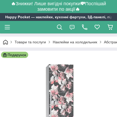
🔥
Знижки! Лише вигідні покупки
💸
Поспішай
замовити по акції
🔥
Happy Pocket ― наклейки, кухонні фартухи, 3Д-панелі, підл
Товари та послуги
Наклейки на холодильник
Абстрак
Подарунок