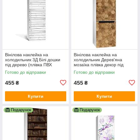
Вінілова наклейка на
Вінілова наклейка на
холодильник 3Д Білі дошки
холодильник Дерев'яна
під дерево (плівка ПВХ
мозаїка плівка декор під
фотодрук) 600х1800 мм
дерево глянцева стільники
Готово до відправки
Готово до відправки
Текстури Сірий
600х1800 мм
455
455
₴
₴
Купити
Купити
Подарунок
Подарунок