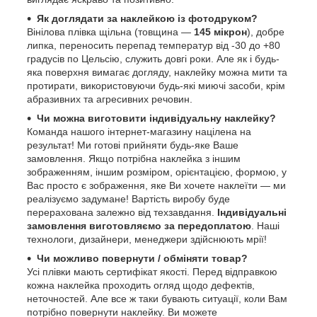
Як доглядати за наклейкою із фотодруком?
Вінілова плівка щільна (товщина —
145 мікрон
), добре
липка, переносить перепад температур від -30 до +80
градусів по Цельсію, служить довгі роки. Але як і будь-
яка поверхня вимагає догляду, наклейку можна мити та
протирати, використовуючи будь-які миючі засоби, крім
абразивних та агресивних речовин.
Чи можна виготовити індивідуальну наклейку?
Команда нашого інтернет-магазину націлена на
результат! Ми готові прийняти будь-яке Ваше
замовлення. Якщо потрібна наклейка з іншим
зображенням, іншим розміром, орієнтацією, формою, у
Вас просто є зображення, яке Ви хочете наклеїти — ми
реалізуємо задумане! Вартість виробу буде
перерахована залежно від техзавдання.
Індивідуальні
замовлення виготовляємо за передоплатою
. Наші
технологи, дизайнери, менеджери здійснюють мрії!
Чи можливо повернути / обміняти товар?
Усі плівки мають сертифікат якості. Перед відправкою
кожна наклейка проходить огляд щодо дефектів,
неточностей. Але все ж таки бувають ситуації, коли Вам
потрібно повернути наклейку. Ви можете