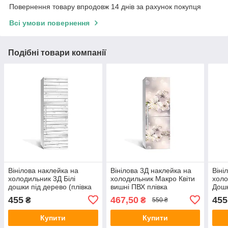
Повернення товару впродовж 14 днів за рахунок покупця
Всі умови повернення
Подібні товари компанії
Вінілова наклейка на
Вінілова 3Д наклейка на
Віні
холодильник 3Д Білі
холодильник Макро Квіти
холо
дошки під дерево (плівка
вишні ПВХ плівка
Дошк
ПВХ фотодрук) 600х1800
самоклеюча тичинка
фото
455
467,50
455
₴
₴
550 ₴
мм Текстури Сірий
Бежевий 650х2000 мм
Текс
Купити
Купити