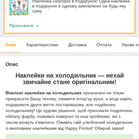
Наклейка-сюрприз в подарунок! Одна наклейка
в подарунок в одному замовленні на будь-яку
суму
Приховати
Опис
Характеристики
Доставка
Оплата
Умови п
Опис
Наклейки на холодильник — нехай
звичайне стане оригінальним!
Вінілові наклейки на холодильник
призначені не тільки
прикрасити Вашу техніку, оживити інтер'єр кухні, а іноді навіть
подарувати друге життя постарівшому, але надійному
холодильнику! Це чудове рішення, щоб приховати подряпини,
облізлу фарбу, пожовклі поверхні та інші проблеми, які з
часом можуть з'явитися. Оживіть свій улюблений холодильник
із вініловими наклейками від Happy Pocket! Обирай зараз!