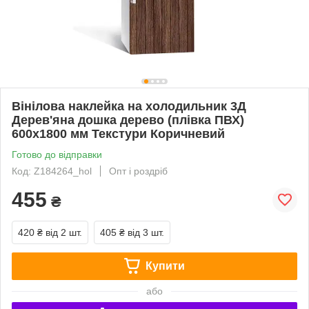
Вінілова наклейка на холодильник 3Д
Дерев'яна дошка дерево (плівка ПВХ)
600х1800 мм Текстури Коричневий
Готово до відправки
Код: Z184264_hol
Опт і роздріб
455
₴
420 ₴
від 2 шт.
405 ₴
від 3 шт.
Купити
або