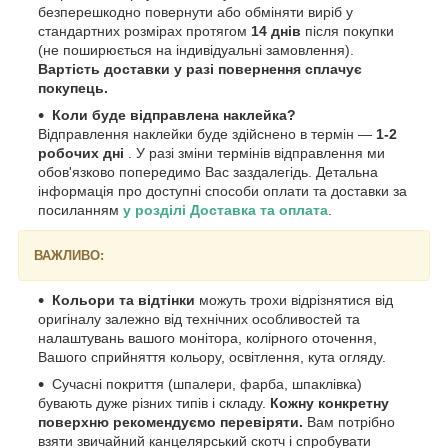
безперешкодно повернути або обміняти виріб у
стандартних розмірах протягом
14 днів
після покупки
(не поширюється на індивідуальні замовлення).
Вартість доставки у разі повернення сплачує
покупець.
Коли буде відправлена наклейка?
Відправлення наклейки буде здійснено в термін —
1-2
робочих дні
. У разі зміни термінів відправлення ми
обов'язково попередимо Вас заздалегідь. Детальна
інформація про доступні способи оплати та доставки за
посиланням
у розділі Доставка та оплата
.
ВАЖЛИВО:
Кольори та відтінки
можуть трохи відрізнятися від
оригіналу залежно від технічних особливостей та
налаштувань вашого монітора, колірного оточення,
Вашого сприйняття кольору, освітлення, кута огляду.
Сучасні покриття (шпалери, фарба, шпаклівка)
бувають дуже різних типів і складу.
Кожну конкретну
поверхню рекомендуємо перевіряти.
Вам потрібно
взяти звичайний канцелярський скотч і спробувати