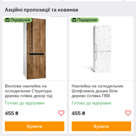
Акційні пропозиції та новинки
Подарунок
Подарунок
Вінілова наклейка на
Наклейка на холодильник
холодильник Структура
Шліфована дошка Біле
дерева плівка декор під
дерево (плівка ПВХ
дерево глянцева дошки
фотодрук) 600х1800 мм
Готово до відправки
Готово до відправки
600х1800 мм
Текстури Сірий
455
455
₴
₴
Купити
Купити