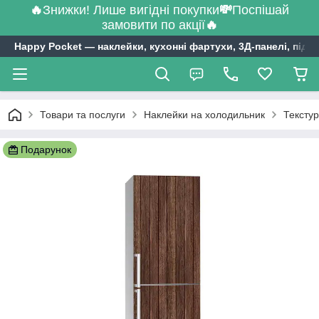
🔥
Знижки! Лише вигідні покупки
💸
Поспішай
замовити по акції
🔥
Happy Pocket ― наклейки, кухонні фартухи, 3Д-панелі, підл
Товари та послуги
Наклейки на холодильник
Текстур
Подарунок