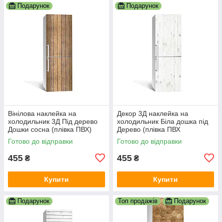
Подарунок
Подарунок
Вінілова наклейка на
Декор 3Д наклейка на
холодильник 3Д Під дерево
холодильник Біла дошка під
Дошки сосна (плівка ПВХ)
Дерево (плівка ПВХ
600х1800 мм Текстури
фотодрук) 600х1800 мм
Готово до відправки
Готово до відправки
Коричневий
Текстури Сірий
455
455
₴
₴
Купити
Купити
Подарунок
Топ продажів
Подарунок