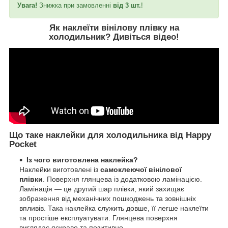
Увага!
Знижка при замовленні
від 3 шт.
!
Як наклеїти вінілову плівку на
холодильник?
Дивіться відео
!
Що таке наклейки для холодильника від Happy
Pocket
Із чого виготовлена наклейка?
Наклейки виготовлені із
самоклеючої вінілової
плівки
. Поверхня глянцева із додатковою ламінацією.
Ламінація — це другий шар плівки, який захищає
зображення від механічних пошкоджень та зовнішніх
впливів. Така наклейка служить довше, її легше наклеїти
та простіше експлуатувати. Глянцева поверхня
виглядає яскраво та позитивно.