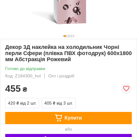
Декор 3Д наклейка на холодильник Чорні
перли Сфери (плівка ПВХ фотодрук) 600х1800
мм Абстракція Рожевий
Готово до відправки
Код: Z184300_hol
Опт і роздріб
455
₴
420 ₴
від 2 шт.
405 ₴
від 3 шт.
Купити
або