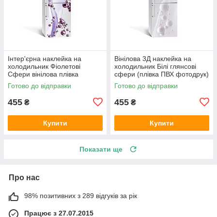
Інтер'єрна наклейка на
Вінілова 3Д наклейка на
холодильник Фіолетові
холодильник Білі глянсові
Сфери вінілова плівка
сфери (плівка ПВХ фотодрук)
ламінована ПВХ кулі
600х1800 мм Геометрія
Готово до відправки
Готово до відправки
Абстракція
Білий
455
455
₴
₴
Купити
Купити
Показати ще
Про нас
98% позитивних з 289 відгуків за рік
Працює з 27.07.2015