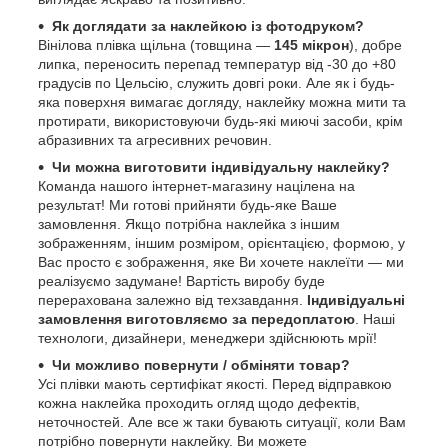
Як доглядати за наклейкою із фотодруком?
Вінілова плівка щільна (товщина —
145 мікрон
), добре
липка, переносить перепад температур від -30 до +80
градусів по Цельсію, служить довгі роки. Але як і будь-
яка поверхня вимагає догляду, наклейку можна мити та
протирати, використовуючи будь-які миючі засоби, крім
абразивних та агресивних речовин.
Чи можна виготовити індивідуальну наклейку?
Команда нашого інтернет-магазину націлена на
результат! Ми готові прийняти будь-яке Ваше
замовлення. Якщо потрібна наклейка з іншим
зображенням, іншим розміром, орієнтацією, формою, у
Вас просто є зображення, яке Ви хочете наклеїти — ми
реалізуємо задумане! Вартість виробу буде
перерахована залежно від техзавдання.
Індивідуальні
замовлення виготовляємо за передоплатою
. Наші
технологи, дизайнери, менеджери здійснюють мрії!
Чи можливо повернути / обміняти товар?
Усі плівки мають сертифікат якості. Перед відправкою
кожна наклейка проходить огляд щодо дефектів,
неточностей. Але все ж таки бувають ситуації, коли Вам
потрібно повернути наклейку. Ви можете