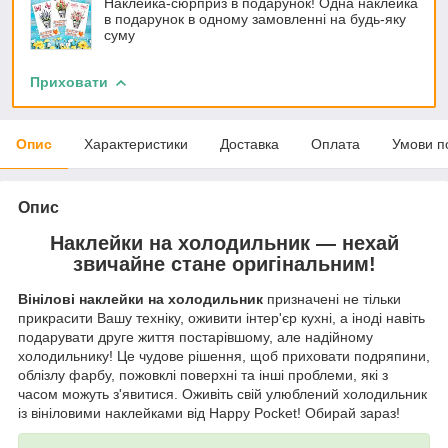
Наклейка-сюрприз в подарунок! Одна наклейка
в подарунок в одному замовленні на будь-яку
суму
Приховати
Опис
Характеристики
Доставка
Оплата
Умови п
Опис
Наклейки на холодильник — нехай
звичайне стане оригінальним!
Вінілові наклейки на холодильник
призначені не тільки
прикрасити Вашу техніку, оживити інтер'єр кухні, а іноді навіть
подарувати друге життя постарівшому, але надійному
холодильнику! Це чудове рішення, щоб приховати подряпини,
облізлу фарбу, пожовклі поверхні та інші проблеми, які з
часом можуть з'явитися. Оживіть свій улюблений холодильник
із вініловими наклейками від Happy Pocket! Обирай зараз!