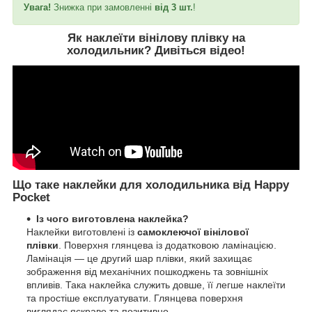
Увага!
Знижка при замовленні
від 3 шт.
!
Як наклеїти вінілову плівку на
холодильник?
Дивіться відео
!
Що таке наклейки для холодильника від Happy
Pocket
Із чого виготовлена наклейка?
Наклейки виготовлені із
самоклеючої вінілової
плівки
. Поверхня глянцева із додатковою ламінацією.
Ламінація — це другий шар плівки, який захищає
зображення від механічних пошкоджень та зовнішніх
впливів. Така наклейка служить довше, її легше наклеїти
та простіше експлуатувати. Глянцева поверхня
виглядає яскраво та позитивно.