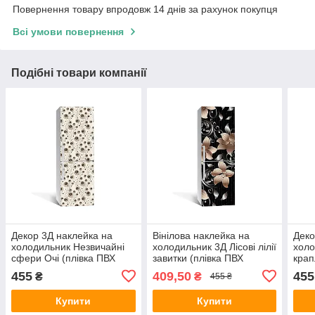
Повернення товару впродовж 14 днів за рахунок покупця
Всі умови повернення
Подібні товари компанії
Декор 3Д наклейка на
Вінілова наклейка на
Деко
холодильник Незвичайні
холодильник 3Д Лісові лілії
холо
сфери Очі (плівка ПВХ
завитки (плівка ПВХ
крап
фотодрук) 600х1800 мм
фотодрук) 600х1800 мм
фото
455
409,50
455
₴
₴
455 ₴
Абстракція Бежевий
Квіти Чорний
Абст
Купити
Купити