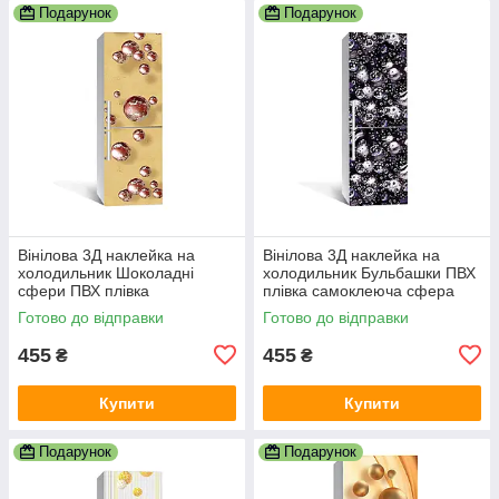
Подарунок
Подарунок
Вінілова 3Д наклейка на
Вінілова 3Д наклейка на
холодильник Шоколадні
холодильник Бульбашки ПВХ
сфери ПВХ плівка
плівка самоклеюча сфера
самоклеюча кулі Абстракція
вода Текстура Чорний
Готово до відправки
Готово до відправки
Бежевий
600х1800 мм
455
455
₴
₴
Купити
Купити
Подарунок
Подарунок