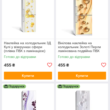
Наклейка на холодильник 3Д
Вінілова наклейка на
Кулі у візерунках сфери
холодильник Золоті Перли
(плівка ПВХ з ламінацією)
ламінована подвійна ПВХ
600х1800 мм Геометрія
перлини кулі беж 600х1800
Готово до відправки
Готово до відправки
Жовтий
мм
455
455
₴
₴
Купити
Купити
Подарунок
Подарунок