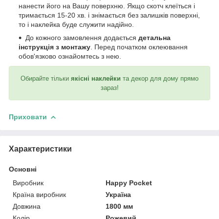
нанести його на Вашу поверхню. Якщо скотч клеїться і
тримається 15-20 хв. і знімається без залишків поверхні,
то і наклейка буде служити надійно.
До кожного замовлення додається
детальна
інструкція з монтажу
. Перед початком оклеювання
обов'язково ознайомтесь з нею.
Обирайте тільки
якісні наклейки
та декор для дому прямо
зараз!
Приховати
Характеристики
Основні
Виробник
Happy Pocket
Країна виробник
Україна
Довжина
1800 мм
Колір
Рожевий