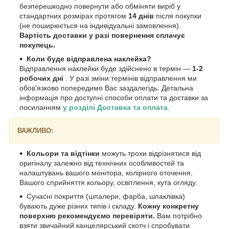
безперешкодно повернути або обміняти виріб у
стандартних розмірах протягом
14 днів
після покупки
(не поширюється на індивідуальні замовлення).
Вартість доставки у разі повернення сплачує
покупець.
Коли буде відправлена наклейка?
Відправлення наклейки буде здійснено в термін —
1-2
робочих дні
. У разі зміни термінів відправлення ми
обов'язково попередимо Вас заздалегідь. Детальна
інформація про доступні способи оплати та доставки за
посиланням
у розділі Доставка та оплата
.
ВАЖЛИВО:
Кольори та відтінки
можуть трохи відрізнятися від
оригіналу залежно від технічних особливостей та
налаштувань вашого монітора, колірного оточення,
Вашого сприйняття кольору, освітлення, кута огляду.
Сучасні покриття (шпалери, фарба, шпаклівка)
бувають дуже різних типів і складу.
Кожну конкретну
поверхню рекомендуємо перевіряти.
Вам потрібно
взяти звичайний канцелярський скотч і спробувати