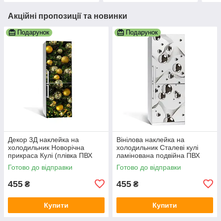
Акційні пропозиції та новинки
Подарунок
Подарунок
Декор 3Д наклейка на
Вінілова наклейка на
холодильник Новорічна
холодильник Сталеві кулі
прикраса Кулі (плівка ПВХ
ламінована подвійна ПВХ
фотодрук) 600х1800 мм
плівка абстракція сірий
Готово до відправки
Готово до відправки
Текстури Зелений
600х1800 мм
455
455
₴
₴
Купити
Купити