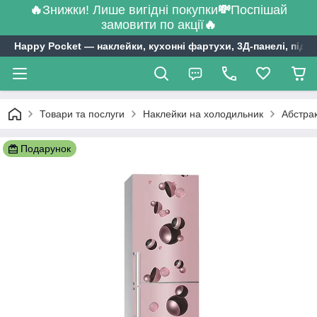
🔥
Знижки! Лише вигідні покупки
💸
Поспішай
замовити по акції
🔥
Happy Pocket ― наклейки, кухонні фартухи, 3Д-панелі, підл
Товари та послуги
Наклейки на холодильник
Абстрак
Подарунок