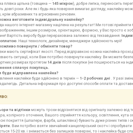
ва плівка щільна (товщина —
145 мікрон
), добре липка, переносить переп
ь довгі роки. Але як і будь-яка поверхня вимагає догляду, наклейку мо
, крім абразивних та агресивних речовин.
можна виготовити індивідуальну наклейку?
а нашого інтернет-магазину націлена на результат! Ми готові прийняти
зображенням, іншим розміром, орієнтацією, формою, у Вас просто є зоб
не! Вартість виробу буде перерахована залежно від техзавдання.
Індив
оплатою
. Наші технологи, дизайнери, менеджери здійснюють мрії!
можливо повернути / обміняти товар?
івки мають сертифікат якості. Перед відправкою кожна наклейка прохо
увають ситуації, коли Вам потрібно повернути наклейку. Ви можете без
артних розмірах протягом
14 днів
після покупки (не поширюється на інд
нення сплачує покупець.
и буде відправлена наклейка?
влення наклейки буде здійснено в термін —
1-2 робочих дні
. У разі зм
здалегідь. Детальна інформація про доступні способи оплати та доста
ВО:
ьори та відтінки
можуть трохи відрізнятися від оригіналу залежно від 
ра, колірного оточення, Вашого сприйняття кольору, освітлення, кута о
сні покриття (шпалери, фарба, шпаклівка) бувають дуже різних типів і с
іряти.
Вам потрібно взяти звичайний канцелярський скотч і спробувати 
ться 15-20 хв. і знімається без залишків поверхні, то і наклейка буде сл