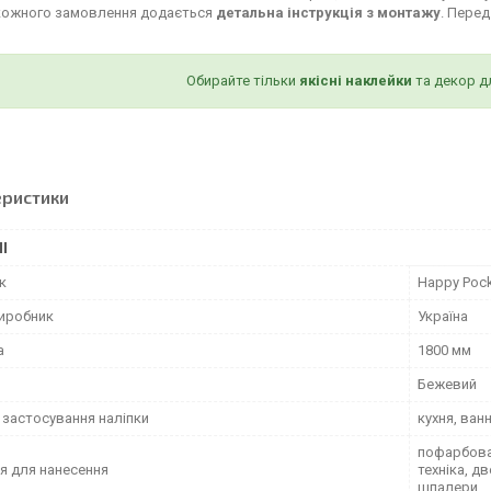
кожного замовлення додається
детальна інструкція з монтажу
. Пере
Обирайте тільки
якісні наклейки
та декор д
еристики
І
к
Happy Poc
виробник
Україна
а
1800 мм
Бежевий
 застосування наліпки
кухня, ван
пофарбован
я для нанесення
техніка, д
шпалери