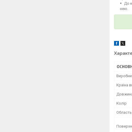
До 
нею.
Характ
ОСНОВН
Виробни
Країна 
Довжин
Колір
Область
Поверхн