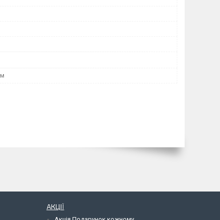
мм
АКЦІЇ
Акція Подарунок кожному