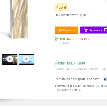
455 ₴
Показати оптові ціни
Купити
Купити з
+380 (67) 618-56-49
Kyivstar
повернення товару протягом 14 дн
У компанії підключені електронні п
покидаючи сайту.