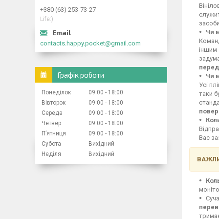
Вініло
+380 (63) 253-73-27
служит
Life:)
засоби
Чи 
Команд
contacts.happy.pocket@gmail.com
іншим 
задума
перед
Графік роботи
Чи 
Усі пл
Понеділок
09:00
18:00
таки б
станд
Вівторок
09:00
18:00
повер
Середа
09:00
18:00
Кол
Четвер
09:00
18:00
Відпра
Пʼятниця
09:00
18:00
Вас за
Субота
Вихідний
Неділя
Вихідний
ВАЖЛИ
Кол
моніто
Суча
перев
тримає