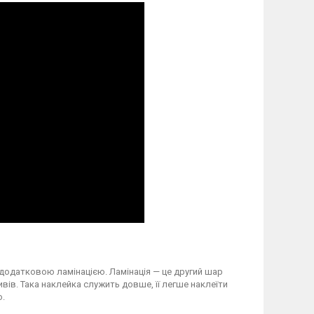
 додатковою ламінацією. Ламінація — це другий шар
вів. Така наклейка служить довше, її легше наклеїти
о.