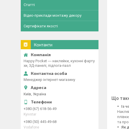
Статті
Відео-приклади монтажу декору
Сертифікати якості
Контакти
Happy Pocket ― наклейки, кухонні фарту
хи, 3Д-панелі, підлога-пазл
Менеджер інтернет-магазину
Київ, Україна
Що таке
Із 
+380 (67) 618-56-49
Наклей
Kyivstar
плівки
+380 (50) 445-49-68
та про
Як 
Vodafone