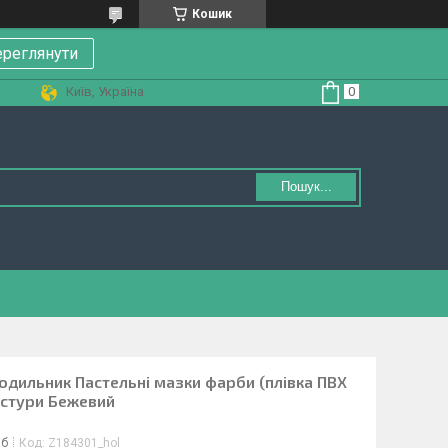
Кошик
реглянути
Київ, Україна
Пошук...
лодильник Пастельні мазки фарби (плівка ПВХ
кстури Бежевий
іб
Код:
Z184301_hol