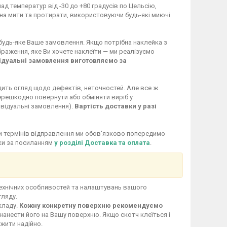
ад температур від -30 до +80 градусів по Цельсію,
жна мити та протирати, використовуючи будь-які миючі
 будь-яке Ваше замовлення. Якщо потрібна наклейка з
раження, яке Ви хочете наклеїти — ми реалізуємо
ідуальні замовлення виготовляємо за
дить огляд щодо дефектів, неточностей. Але все ж
перешкодно повернути або обміняти виріб у
ивідуальні замовлення).
Вартість доставки у разі
іни термінів відправлення ми обов'язково попередимо
вки за посиланням
у розділі Доставка та оплата
.
технічних особливостей та налаштувань вашого
гляду.
кладу.
Кожну конкретну поверхню рекомендуємо
нанести його на Вашу поверхню. Якщо скотч клеїться і
ужити надійно.