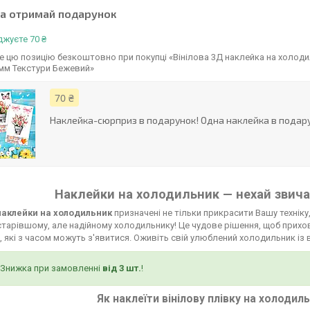
та отримай подарунок
жуєте 70 ₴
 цю позицію безкоштовно при покупці «Вінілова 3Д наклейка на холоди
 мм Текстури Бежевий»
70 ₴
Наклейка-сюрприз в подарунок! Одна наклейка в подару
Наклейки на холодильник — нехай звича
 наклейки на холодильник
призначені не тільки прикрасити Вашу техніку,
тарівшому, але надійному холодильнику! Це чудове рішення, щоб прихов
 які з часом можуть з'явитися. Оживіть свій улюблений холодильник із 
Знижка при замовленні
від 3 шт.
!
Як наклеїти вінілову плівку на холодил