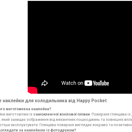
 наклейки для холодильника від Happy Pocket
чого виготовлена наклейка?
ки виготовлені із
самоклеючої вінілової плівки
. Поверхня глянцева із
, який захищає зображення від механічних пошкоджень та зовнішніх впли
стіше експлуатувати. Глянцева поверхня виглядає яскраво та позитивн
доглядати за наклейкою із фотодруком?