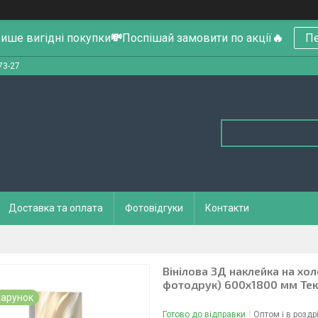
ише вигідні покупки
💸
Поспішай замовити по акції
🔥
Пе
73-27
Доставка та оплата
Фотовідгуки
Контакти
Вінілова 3Д наклейка на хо
фотодрук) 600х1800 мм Те
арунок
Готово до відправки
Оптом і в роздр