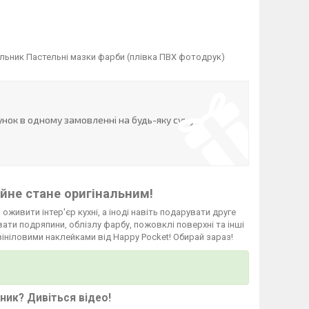
льник Пастельні мазки фарби (плівка ПВХ фотодрук)
нок в одному замовленні на будь-яку суму
йне стане оригінальним!
 оживити інтер'єр кухні, а іноді навіть подарувати друге
ати подряпини, облізлу фарбу, пожовклі поверхні та інші
вініловими наклейками від Happy Pocket! Обирай зараз!
ьник?
Дивіться відео
!