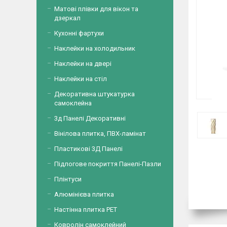
Матові плівки для вікон та
дзеркал
Кухонні фартухи
Наклейки на холодильник
Наклейки на двері
Наклейки на стіл
Декоративна штукатурка
самоклейна
3д Панелі Декоративні
Вінілова плитка, ПВХ-ламінат
Пластикові 3Д Панелі
Підлогове покриття Панелі-Пазли
Плінтуси
Алюмінієва плитка
Настінна плитка PET
Ковролін самоклейний