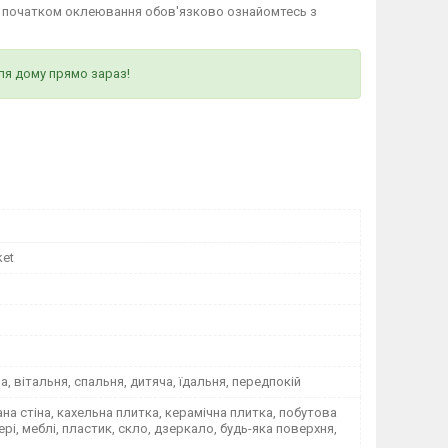
д початком оклеювання обов'язково ознайомтесь з
ля дому прямо зараз!
ket
на, вітальня, спальня, дитяча, їдальня, передпокій
а стіна, кахельна плитка, керамічна плитка, побутова
вері, меблі, пластик, скло, дзеркало, будь-яка поверхня,