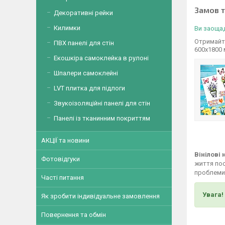
Замов 
Декоративні рейки
Килимки
Ви заощад
Отримайте
ПВХ панелі для стін
600х1800
Екошкіра самоклейка в рулоні
Шпалери самоклейні
LVT плитка для підлоги
Звукоізоляційні панелі для стін
Панелі із тканинним покриттям
АКЦІЇ та новини
Вінілові
Фотовідгуки
життя пос
проблеми,
Часті питання
Увага!
Як зробити індивідуальне замовлення
Повернення та обмін