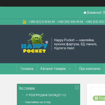
🔥
Знижки! Л
+380 (67) 618-56-49
+380 (50) 445-49-68
+380 (63) 253-
Happy Pocket ― наклейки,
кухонні фартухи, 3Д-панелі,
підлога-пазл
Головна
Каталог товарів
Про компанію
Всі товари
📌 РОЗПРОДАЖ СКЛАДУ 1=2
Под
Наклейки на стіну